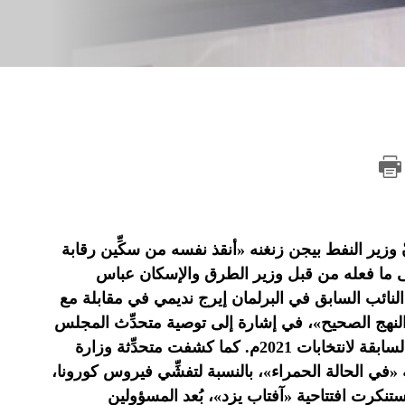
نّ وزير النفط بيجن زنغنه «أنقذ نفسه من سكِّين رقابة
 إلى ما فعله من قبل وزير الطرق والإسكان عباس
النائب السابق في البرلمان إيرج نديمي في مقابلة مع
لنهج الصحيح»، في إشارة إلى توصية متحدِّث المجلس
مؤخَّرًا بعدم تسجيل أسماء من رُفَضت صلاحيتهم في الدورات السابقة لانتخابات 2021م. كما كشفت متحدِّثة وزارة
أمس السبت، أنّ 15 محافظة إيرانية «في الحالة الحمراء»، بالنسبة لتفشِّي فيروس كورونا،
تنكرت افتتاحية «آفتاب يزد»، بُعد المسؤولين