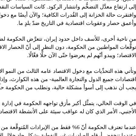
لى ارتفاع معدَّل التضخُّم وانتشار الركود. كانت السياسات النق
افتقرت حالة الخزانة إلى القُدرات الكافية؛ والآن أيضًا مع دخو
أعمق حصار وعقوبات اقتصادية في التاريخ ضدّ بلدٍ ما.
ن ناحية أخرى، للأسف داخل حدود إيران، تتعرَّض الحكومة لضغ
وقُّعات المواطنين من الحكومة، دون النظر إلى أنّ الحصار ال
لاقتصاد؛ ويبدو أنّهم لم يعرضوا حتّى الآن حلًّا فعَّالًا.
تأتي هذه التحدِّيات مع دخول الاقتصاد عامه الثالث من النمو ا
قتصادات جميع الدول والتجارة العالمية- من هذه الكوارث، وإذ
جب أن نذهب إلى أسوأ مشكلة حالية، ونطلب من الحكومة حلّه
ي الوقت الحالي، يتمثَّل أكبر مأزق تواجهه الحكومة في إدارة 
لأجنبي، الأمر الذي كان له عواقب سيئة على الأنشطة الاقتصادية
عندما تعترف الحكومة أنّ 6% فقط من الإيرادات 
عندما تنخفض أرقام الصادرات غير النفطية بشكل حاد خلال الأش