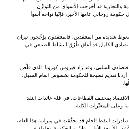
دية والتجارية قد أخرجت الأسواق من التوازُن،
ل حكومة روحاني عامها الأخير، فإنّها تواجه أسوأ
وط شديدة من المنتقدين، فالمنتقدون يؤجِّجون نيران
اقتصادي الكامل قد أعاق طُرُق النشاط الطبيعي في
لاقتصادي السلبي، وقد زاد فيروس كورونا -الذي قلَّص
ا أردنا تقديم نصيحة للحكومة بخصوص العام المقبل،
ا.
الاقتصاد بمختلف القطاعات، في قلة عائدات النقد
 وعلى المتغيِّرات الكلية.
المُتوقَّعة من صادرات النفط الخام قد تحقَّقت في ميزانية هذا العام،
هر الأربعة الأولى، فإنّ يد الحكومة مغلولة في