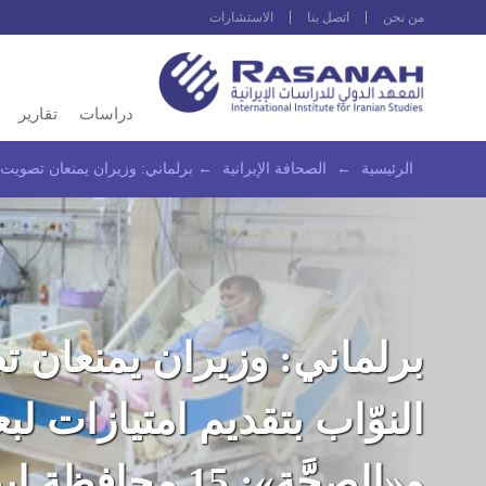
من نحن
اتصل بنا
الاستشارات
دراسات
تقارير
الرئيسية
←
الصحافة الإيرانية
←
برلماني: وزيران يمنعان تصويت النوّاب بتقديم امتيازا
برلماني: وزيران يمنعان 
النوّاب بتقديم امتيازات لب
و«الصحَّة»: 15 محاف