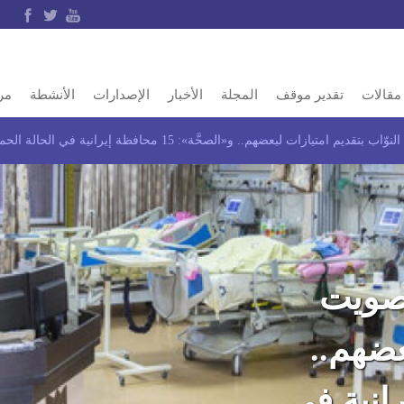
مقالات
تقدير موقف
المجلة
الأخبار
الإصدارات
الأنشطة
مر
ت لبعضهم.. و«الصحَّة»: 15 محافظة إيرانية في الحالة الحمراء بسبب «كورونا»
تصويت
عضهم..
ظة إيرانية في