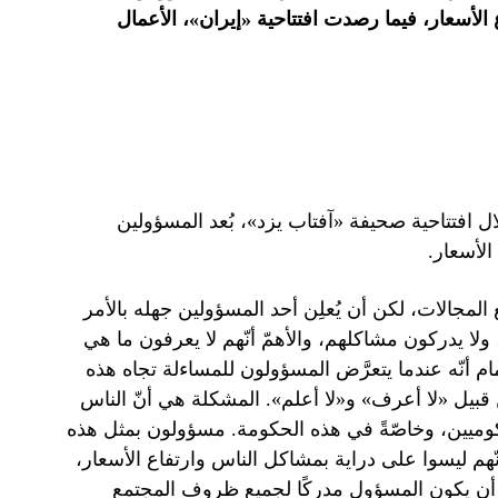
 الأسعار، فيما رصدت افتتاحية «إيران»، الأعمال
 افتتاحية صحيفة «آفتاب يزد»، بُعد المسؤولين
الأسعار.
المجالات، لكن أن يُعلِن أحد المسؤولين جهله بالأمر
لا يدركون مشاكلهم، والأهمّ أنّهم لا يعرفون ما هي
تمام أنّه عندما يتعرَّض المسؤولون للمساءلة تجاه هذه
من قبيل «لا أعرف» و«لا أعلم». المشكلة هي أنّ الناس
حكوميين، وخاصّةً في هذه الحكومة. مسؤولون بمثل هذه
 أنّهم ليسوا على دراية بمشاكل الناس وارتفاع الأسعار،
غي أن يكون المسؤول مدركًا لجميع ظروف المجتمع