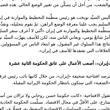
الشعب، من أجل أن يتمكَّن من تغيير الوضع الحالي. هذه قضية
ليس السيِّد نوبخت هو رئيس منظَّمة التخطيط والموازنة في إي
لسليم يجب علينا معرفة الوضع الراهن، ثمّ نقوم بتحليله، ونقد
نظَّمة التخطيط والموازنة في إيران «أنّني لا أعرف سعر السلع
مرٌ شائعٌ يومي، ويعاني الناس منه، لكن للأسف يتهرَّب السيِّد ن
تائج هذا السلوك غير المقبول، هو ابتعاد الناس عن المسؤولين. في
لعلاقات التي نفتقدها للأسف في إيران».
إيران»: أصعب الأعمال على عاتق الحكومة الثانية عشرة
رصد افتتاحية صحيفة «إيران»، من خلال كاتبها نائب رئيس غرفة
الصعبة» التي ستكون بانتظار الحكومة الإيرانية المقبلة. ‌
قول الافتتاحية: «كانت حكومتا حسن روحاني ولا تزالان من أسو
نازع، على الأقلّ في مجال الاقتصاد. تسلَّمت الحكومة الحادية عش
امين، وتسبَّبت السياسات الاقتصادية المضطربة، فضلًا عن العل