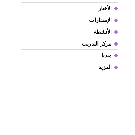
ا
الأخبار
«
الإصدارات
الأنشطة
مركز التدريب
«
ميديا
ي
المزيد
ا
و
ف
آ
ا
ي
ا
ل