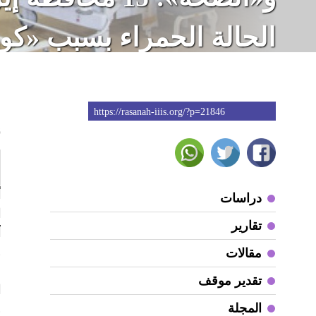
الحالة الحمراء بسبب «كور
https://rasanah-iiis.org/?p=21846
6
أ
دراسات
ا
تقارير
آ
و
مقالات
تقدير موقف
المجلة