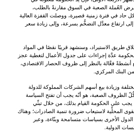
رض العُملة الصعبة في السوق مقارنةً بالطلب،
ل حاد في فترة زمنية قصيرة، ووصلت القفزة العالية
لى ارتفاع معدَّل التضخُّم بسرعة، وإلى زيادة سعر
اق طريق الاستيراد، وسنشهد قريبًا نقصًا في المواد
لحكومة عدَّة إجراءات على جدول الأعمال لتغطية عجز
بع أنشطةً فعَّالة بالنظر إلى ظروف الحصار الاقتصادي،
ن البنك المركزي.
مختلفة وزيادة بيع أسهم الشركات المملوكة للدولة
كُلّ الظروف الصعبة، هو أنّه يجب أن تفتح السياسة
يجب على الحكومة القيام بذلك، من خلال تبنِّي
وى المحلِّية لاستيعاب ضرورة تنمية الصادرات؛ وهناك
ي الدول الأخرى بسياسات متسامحة وبنّاءة، وعبر
سات الدولية.