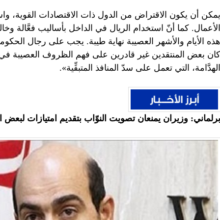
مكن أن يكون الاقتراض من الدول ذات الاقتصادات القوية، وا
لأعمال. كما أنّ استخدام الريال في الداخل بأساليب فعَّالة و
ذه الأيام والأشهر العصيبة نهاية طيبة. يجب على رجال الحكومة
ان بعض المنتقدين غير قادرين على فهم الظروف العصيبة في إي
لهدَّامة، التي تعمل على سدّ المنافذ المتبقِّية».
رلماني: وزيران يمنعان تصويت النوّاب بتقديم امتيازات لبعض الم