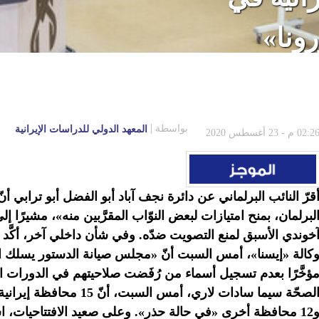
ونا»
بواسطة
المعهد الدولي للدراسات الإيرانية
02:2 م - 23 أغسطس 2020
قرّ النائب البرلماني عن دائرة نجف آباد أبو الفضل أبو ترابي أ
لبرلمان، بمنح امتيازات لبعض النوّاب المقرَّبين منه»، مشيرًا
خوندي الأسبق لمنع التصويت ضدّه. وفي شأن داخلي آخر، أكَّد 
كالة «إيسنا»، أمس السبت أنّ «مجلس صيانة الدستور يسلك ا
الصحّة سيما سادات لاري، 
و12 محافظة أخرى «في حالة حذر». وعلى صعيد الافتتاحيات، اس