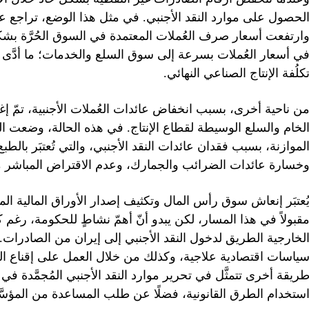
لحصول على موارد النقد الأجنبي. في مثل هذا الوضع، تراجع ع
ارتفعت أسعار صرف العُملات المعتمدة في السوق الحُرَّة بشك
ي أسعار العُملات بسرعة إلى سوق السلع والخدمات؛ ما أدَّى إ
كلُفة الإنتاج الصناعي النهائي.
ن ناحية أخرى، بسبب انخفاض عائدات العُملات الأجنبية، تمّ إغل
لخام والسلع الوسيطة لقطاع الإنتاج. في هذه الحالة، وضعت ا
لموازنة، بسبب فقدان عائدات النقد الأجنبي، والتي تُعتبَر بالط
خسارة عائدات الضرائب والجمارك، وعدم الاقتراض المباشر م
ُعتبَر إنعاش سوق رأس المال وتكثيف إصدار الأوراق المالية ال
قبولاً في هذا المسار، لكن يبدو أنّ أهمّ نشاطٍ للحكومة، رغم 
لخارجية الطريق لدخول النقد الأجنبي إلى إيران من الصادرات. 
ياسات اقتصادية علاجية، وكذلك من خلال العمل على إقناع الق
ريقة أخرى تتمثَّل في تحرير موارد النقد الأجنبي المُجمَّدة ف
ستخدام الطرق القانونية، فضلًا عن طلب المساعدة من المؤسَّ