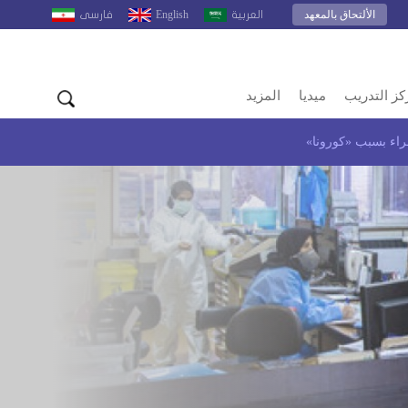
الألتحاق بالمعهد
English
العربية
فارسى
كز التدريب
ميديا
المزيد