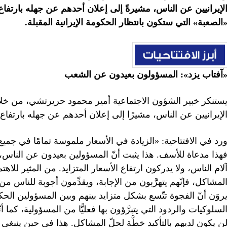
لإيرانيين عن الناس، مشيرةً إلى إعلان أحدهم عن جهله بارتفاع
الصعبة» التي ستكون بانتظار الحكومة الإيرانية المقبلة. ‌
آفتاب يزد»: المسؤولون بعيدون عن الشعب
ستنكر خبير الشؤون الاجتماعية أمير محمود حريرتشي، من خلال
لإيرانيين عن الناس، مشيرًا إلى إعلان أحدهم عن جهله بارتفاع 
رد في الافتتاحية: «الزيادة في الأسعار ملموسة تمامًا في جميع 
هذا مدعاة للأسف. هذا يثبت أنّ المسؤولين بعيدون عن الناس، و
لام الناس، ولا يدركون ارتفاع الأسعار المتزايد. من المثير للاه
لمشاكل، فإنّهم يتهرَّبون من الإجابة، ويقدِّمون أجوبة للناس 
روَن أنّ الفجوة تتّسع بشكل متزايد بينهم وبين المسؤولين ال
لسلوكيات والردود التي يتبرَّؤون بها فعليًّا من المسؤولية، كما
ن يكون لديهم بالتأكيد خطَّة لحلّ المشاكل. هذا في حين ينب