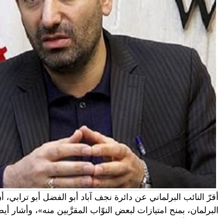
قرّ النائب البرلماني عن دائرة نجف آباد أبو الفضل أبو ترابي، 
لبرلمان، بمنح امتيازات لبعض النوّاب المقرَّبين منه»، وأشار 