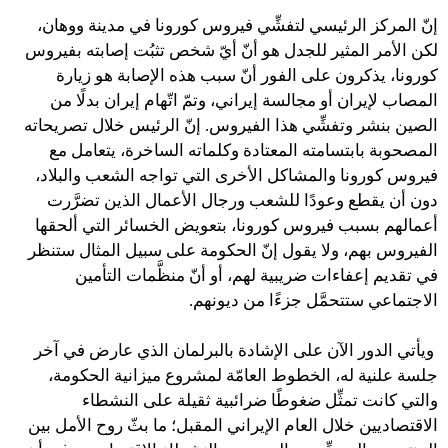
إنّ المركز الرئيسي لتفشِّي فيروس كورونا في مدينة ووهان،
لكن الأمر المثير للجدل هو أنّ أيّ شخص تثبُت إصابته بفيروس
كورونا، يذكرون على الفور أنّ سبب هذه الإصابة هو زيارة
المصاب لإيران أو مجالسة إيراني، وتمّ اتّهام إيران بدلًا من
الصين بنشر وتفشِّي هذا الفيروس. إنّ الرئيس خلال تصريحاته
المصحوبة بابتسامته المعتادة وكلماته الساخرة، يتعامل مع
فيروس كورونا والمشاكل الأخرى التي تواجه الشعب والبلاد،
دون أن يقطع وعودًا للشعب ورجال الأعمال الذين تضرَّرت
أعمالهم بسبب فيروس كورونا، بتعويض الخسائر التي ألحقها
الفيروس بهم، ولا يقول إنّ الحكومة على سبيل المثال ستنظر
في تقديم إعفاءات ضريبية لهم، أو أنّ منظَّمات التأمين
الاجتماعي ستتحمَّل جزءًا من ديونهم.
ويأتي الدور الآن على الإشادة بالبرلمان الذي عارض في آخر
جلسة علنية له، الخطوط العامّة لمشروع ميزانية الحكومة،
والتي كانت تمثِّل ضغوطًا ضرائبية ثقيلة على النشطاء
الاقتصاديين خلال العام الإيراني المقبل؛ ما بثّ روح الأمل بين