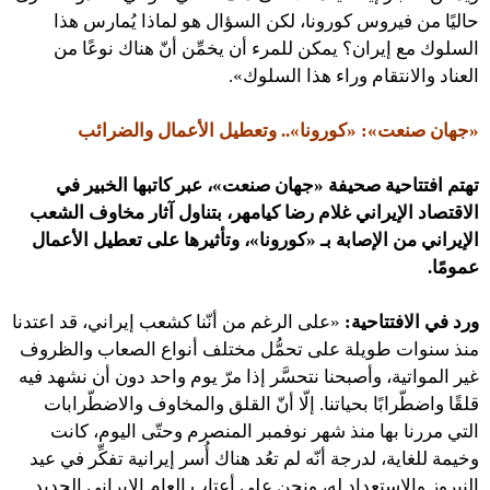
حاليًا من فيروس كورونا، لكن السؤال هو لماذا يُمارس هذا
السلوك مع إيران؟ يمكن للمرء أن يخمِّن أنّ هناك نوعًا من
العناد والانتقام وراء هذا السلوك».
«جهان صنعت»: «كورونا».. وتعطيل الأعمال والضرائب
تهتم افتتاحية
صحيفة «جهان صنعت»، عبر كاتبها
الخبير في
الاقتصاد الإيراني غلام رضا كيامهر، بتناول آثار مخاوف الشعب
الإيراني من الإصابة بـ «كورونا»، وتأثيرها على تعطيل الأعمال
عمومًا.
ورد في الافتتاحية:
«على الرغم من أنّنا كشعب إيراني، قد اعتدنا
منذ سنوات طويلة على تحمُّل مختلف أنواع الصعاب والظروف
غير المواتية، وأصبحنا نتحسَّر إذا مرّ يوم واحد دون أن نشهد فيه
قلقًا واضطّرابًا بحياتنا. إلّا أنّ القلق والمخاوف والاضطّرابات
التي مررنا بها منذ شهر نوفمبر المنصرم وحتّى اليوم، كانت
وخيمة للغاية، لدرجة أنّه لم تعُد هناك أُسر إيرانية تفكِّر في عيد
النيروز والاستعداد له، ونحن على أعتاب العام الإيراني الجديد.