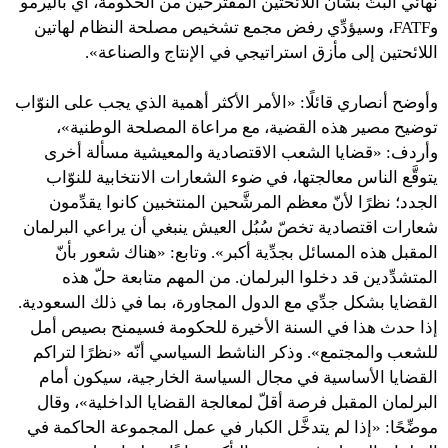
نهائي البتّ بشأن اللائحتين المقترحين من الحكومة، أي باليرمو
وFATF، وسيؤدِّي رفض مجمع تشخيص مصلحة النظام لهاتين
اللائحتين إلى مأزق استراتيجي في الإنتاج والصناعة».
وأوضح أنصاري قائلًا: «الأمر الأكثر أهمية الذي يجب على النوّاب
توضيح مصير هذه القضية، مع مراعاة المصلحة الوطنية»،
وأردف: «قضايا الشعب الاقتصادية والمعيشية مسألة أخرى
يتوقَّع الناس معالجتها، في ضوء الشعارات الانتخابية للنوّاب
الجدد؛ نظرًا لأنّ معظم المرشَّحين المنتخبين كانوا يقدِّمون
شعارات اقتصادية تخصّ سُبُل العيش ينبغي أن يراعي البرلمان
المقبل هذه المسائل بجدِّية أكبر». وتابع: «هناك شعور بأنّ
المتشدِّدين قد دخلوا البرلمان. من المهم متابعة حلّ هذه
القضايا بشكل جدِّي مع الدول المجاورة، بما في ذلك السعودية.
إذا حدث هذا في السنة الأخيرة للحكومة فسيمنح بصيص أمل
للشعب والمجتمع». وذكر الناشط السياسي أنّه «نظرًا لتراكم
القضايا الأساسية في مجال السياسة الخارجية، سيكون أمام
البرلمان المقبل فرصة أقلّ لمعالجة القضايا الداخلية»، وقال
موضِّحًا: «إذا لم يتدخَّل الكبار في عمل المجموعة الحاكمة في