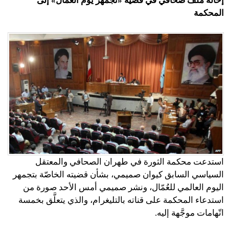
إحالة ملفّ صحافي في قضية «تجمهر يوم العُمّال» إلى
المحكمة
استدعت محكمة الثورة في طهران الصحافي والمعتقل
السياسي السابق كيوان صميمي، بشأن قضيته الخاصّة بتجمهر
اليوم العالمي للعُمّال، ونشر صميمي أمس الأحد صورة من
استدعاء المحكمة على قناته بالتليغرام، والذي يتعلَّق بخمسة
اتّهامات موجَّهة إليه.