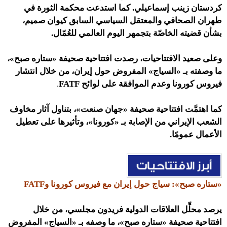
كردستان زينب إسماعيلي. كما استدعت محكمة الثورة في
طهران الصحافي والمعتقل السياسي السابق كيوان صميم،
بشأن قضيته الخاصّة بتجمهر اليوم العالمي للعُمّال.
وعلى صعيد الافتتاحيات، رصدت افتتاحية
صحيفة «ستاره صبح»،
ما وصفته بـ «السياج» المفروض حول إيران، من خلال انتشار
فيروس كورونا وعدم الموافقة على لوائح
FATF
.
كما اهتمَّت افتتاحية
صحيفة «جهان صنعت»،
بتناول آثار مخاوف
الشعب الإيراني من الإصابة بـ «كورونا»، وتأثيرها على تعطيل
الأعمال عمومًا.
«ستاره صبح»:
سياج حول إيران مع فيروس كورونا وFATF
يرصد محلِّل العلاقات الدولية فريدون مجلسي، من خلال
افتتاحية
صحيفة «ستاره صبح»، ما وصفه بـ «السياج» المفروض