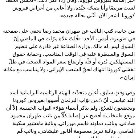
خبر إصابته بفيروس كورونا، وقال ردًّا على ذلك: «لحسن الحظ،
لست مريضًا وأنا بصحّة جيِّدة، ولا أعاني من أعراض فيروس
كورونا. أشعر الآن، أنّني بحالة جيدة».
من جانبه، كتب النائب عن طهران محمد رضا نجفي على صفحته
في «تويتر»، أمس، الأحد: «قُلتُ عدّة مرّات في الماضي إنّ
السوق ليس له مالك. وزارة الصناعة غير قادرة على تنظيم
السوق والسيطرة عليه في الوقت المناسب، وحماية حقوق
المستهلكين. نُدرة أو قلّة وارتفاع سعر المواد الصحية في ظلّ
تفشي كورونا انتهاك لحقّ الشعب الإيراني، ولا يتناسب مع مكانة
إيران».
وفي وقتٍ سابق، أعلن متحدِّث الهيئة الرئاسية البرلمانية أسد
الله عباسي، أنّ 5 من نوّاب البرلمان أُصيبوا بفيروس كورونا
ويخضعون للعلاج، ولم يذكر أسماء هؤلاء النواب الخمسة. إلاّ أن
موقع «انتخاب» أفصح عن إصابة كلّاً من نائب طهران محمود
صادقي، ونائب دماوند قاسم ميرزائي، ونائبة ماهشهر سكينة
الماسي، ونائبة تبريز معصومة أقابور عليشاهي، ونائب قُم