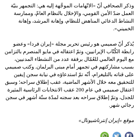
وذكر الصحافي أنّ «الاتّهامات الموجَّهة إليه هي: التجمهر بنيّة
العمل ضدّ الأمن القومي، والإخلال بالنظام العامّ، وممارسة
النشاط الدعائي المناهض للنظام، وإهانة المرشد، وإهانة
الخميني».
يُذكر أنّ صميمي هو رئيس تحرير مجلة «إيران فردا» وعضو
رابطة الكُتّاب الإيرانيين، وتمّ اعتقاله في مايو المنصرم بالتزامن
مع اليوم العالمي للعُمّال برفقة عدد من النشطاء المدنيين،
بسبب مشاركتهم في تجمهر أمام مبنى البرلمان. وكتب صميمي
على قناته بالتليغرام، أنّه تمّ استدعاؤه في نيابة سجن إيفين
للتحقيق معه خلال الأشهر الماضية، عقب إطلاق سراحه؛ وسبق
اعتقال صميمي في عام 200 عقب الانتخابات الرئاسية المثيرة
للجدل، وتمّ إطلاق سراحه بعد سجنه لمدّة ستّة أشهر في سجن
رجائي شهر.
موقع «إيران إنترناشيونال»