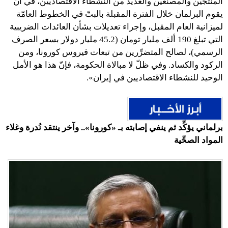
المنتجين والمصنِّعين والعديد من النشطاء الاقتصاديين، في أن
يقوم البرلمان خلال الفترة المقبلة بالبتّ في الخطوط العامّة
لميزانية العام المقبل، وإجراء تعديلات بشأن العائدات الضريبية
التي تبلغ 190 ألف مليار تومان (45.2 مليار دولار بسعر الصرف
الرسمي)، لصالح المتضرِّرين من تبعات فيروس كورونا، ومن
الركود والكساد. وفي ظلّ لا مبالاة الحكومة، فإنّ هذا هو الأمل
الوحيد للنشطاء الاقتصاديين في إيران».
برلماني يؤكِّد ثم ينفي إصابته بـ «كورونا».. وآخر ينتقد نُدرة وغلاء
المواد الصحِّية