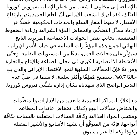
بالإضافة إلى مخاوف الشعب من خطر الإصابة بفيروس كورونا
الفتّاك، فقد أدرك الشعب الإيراني أنّ العام الجديد ينذر بارتفاع
الأسعار، لا سيما أسعار السلع والخدمات الحكومية، فضلًا عن
ازدياد معدَّل التضخُّم، وانخفاض القوّة الشرائية وزيادة الضغوط
المعيشية، بجانب بعض الحوادث الاجتماعية المريرة. الناتج
النهائي لجميع هذه المؤشِّرات السلبية في حياة الأُسر الإيرانية
سيؤثِّر على مجالات العمل، بدءًا من المستويات النقابية، وحتّى
الأنشطة الاقتصادية الكبرى في مجال الصناعة والإنتاج والتجارة،
ومن ثمَّ فإنّ المعدَّلات السلبية لنمو الاقتصاد الإيراني والذي بلغ
حاليًا 0.7%، سيصبح مُقلِقًا وأكثر سلبية، لا سيما في ظلّ عدم
التدبير الواضح الذي شهدناه بشأن إدارة تفشِّي فيروس كورونا.
مع إغلاق المراكز التعليمية والعديد من الإدارات والمنظَّمات،
وانخفاض معدَّلات البيع وكذلك انخفاض عائدات المطاعم
ومنتجي المواد الغذائية وكافّة المجالات المتعلِّقة بالسياحة بكافّة
أنواعها، فإنّه من المتوقَّع أن تشهد الأسابيع والأشهر المقبلة
ركودًا وكسادًا غير مسبوق.