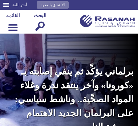
الألتحاق بالمعهد
أختر اللغة
البحث
القائمه
برلماني يؤكِّد ثم ينفي إصابته بـ
«كورونا» وآخر ينتقد ندرة وغلاء
المواد الصحِّية.. وناشط سياسي:
على البرلمان الجديد الاهتمام
بمعيشة الناس