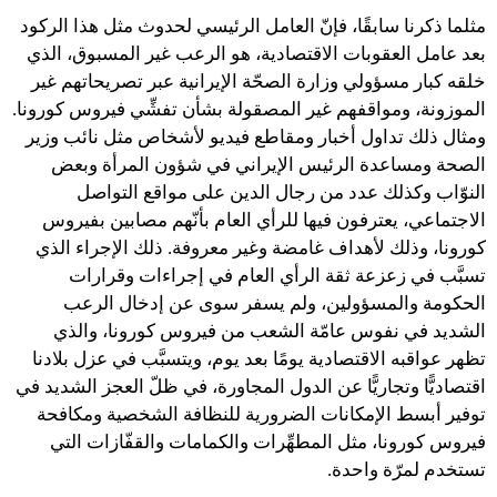
مثلما ذكرنا سابقًا، فإنّ العامل الرئيسي لحدوث مثل هذا الركود
بعد عامل العقوبات الاقتصادية، هو الرعب غير المسبوق، الذي
خلقه كبار مسؤولي وزارة الصحّة الإيرانية عبر تصريحاتهم غير
الموزونة، ومواقفهم غير المصقولة بشأن تفشِّي فيروس كورونا.
ومثال ذلك تداول أخبار ومقاطع فيديو لأشخاص مثل نائب وزير
الصحة ومساعدة الرئيس الإيراني في شؤون المرأة وبعض
النوّاب وكذلك عدد من رجال الدين على مواقع التواصل
الاجتماعي، يعترفون فيها للرأي العام بأنّهم مصابين بفيروس
كورونا، وذلك لأهداف غامضة وغير معروفة. ذلك الإجراء الذي
تسبَّب في زعزعة ثقة الرأي العام في إجراءات وقرارات
الحكومة والمسؤولين، ولم يسفر سوى عن إدخال الرعب
الشديد في نفوس عامّة الشعب من فيروس كورونا، والذي
تظهر عواقبه الاقتصادية يومًا بعد يوم، ويتسبَّب في عزل بلادنا
اقتصاديًّا وتجاريًّا عن الدول المجاورة، في ظلّ العجز الشديد في
توفير أبسط الإمكانات الضرورية للنظافة الشخصية ومكافحة
فيروس كورونا، مثل المطهِّرات والكمامات والقفّازات التي
تستخدم لمرّة واحدة.