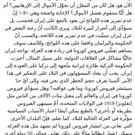
الآن هو: هل كان من المقرَّر أن نحوِّل الأموال إلى الإرهابيين؟ أم
هل كُنّا سنقوم بغسل الأموال؟ الإجابة واضحة وهي «لا»؛ إنّ
عدم تمرير هذه اللوائح لن يعود بالنفع على إيران فحسب، بل
سيؤدِّي إلى أضرار كبيرة للبلاد. ويرى الكاتب أنّ رغبة البعض في
عزل إيران تسبَّبت في عدم تمرير هذه اللائحة، والسبب أنّ
الحكومة والبرلمان وافقتا على هذه اللوائح، وللأسف سوف
يساهم تفشِّي فيروس كورونا في زيادة هذه العزلة. تواجه إيران
حاليًّا مشاكل في العلاقات الدولية، على سبيل المثال، أجبرت
الحكومة التركية طائرة إيرانية متّجهة إلى تركيا على العودة إلى
إيران. يجب أن يعتاد المسؤولون في البلاد على التفكير في هذا
الأمر. ألسنا نعرف حجم الخطر الذي نحن فيه، وإلى أيّ حدّ
سينتشر فيروس كورونا، وما هي عواقبه؟ وهل سيؤدِّي فيروس
كورونا في إيران والعالم إلى مقتل مئات الآلاف من الناس مثل
إنفلونزا 1918 في الولايات المتحدة، أمّ سينتهي الفيروس
بطريقة أو بأخرى؟ بالطبع يمكن أيضًا اعتبار الأسباب السياسية
مؤثِّرة في العزلة الحالية للبلاد. كما نعلم، فإنّ البلدان الأخرى
التي تعاني من انتشار فيروس كورونا لم تشهد مثل هذه العزلة.
ويمكن اعتبار إيطاليا مثالًا على ذلك. تعاني حوالي 50 دولة أخرى