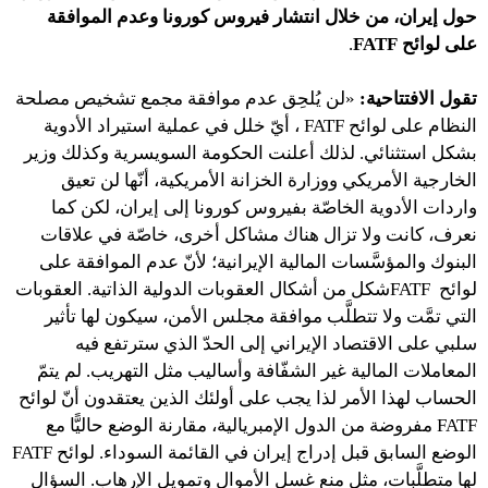
حول إيران، من خلال انتشار فيروس كورونا وعدم الموافقة
على لوائح
FATF
.
تقول الافتتاحية:
«لن يُلحِق عدم موافقة مجمع تشخيص مصلحة
النظام على لوائح FATF ، أيّ خلل في عملية استيراد الأدوية
بشكل استثنائي. لذلك أعلنت الحكومة السويسرية وكذلك وزير
الخارجية الأمريكي ووزارة الخزانة الأمريكية، أنّها لن تعيق
واردات الأدوية الخاصّة بفيروس كورونا إلى إيران، لكن كما
نعرف، كانت ولا تزال هناك مشاكل أخرى، خاصّة في علاقات
البنوك والمؤسَّسات المالية الإيرانية؛ لأنّ عدم الموافقة على
لوائح FATFشكل من أشكال العقوبات الدولية الذاتية. العقوبات
التي تمَّت ولا تتطلَّب موافقة مجلس الأمن، سيكون لها تأثير
سلبي على الاقتصاد الإيراني إلى الحدّ الذي سترتفع فيه
المعاملات المالية غير الشفّافة وأساليب مثل التهريب. لم يتمّ
الحساب لهذا الأمر لذا يجب على أولئك الذين يعتقدون أنّ لوائح
FATF مفروضة من الدول الإمبريالية، مقارنة الوضع حاليًّا مع
الوضع السابق قبل إدراج إيران في القائمة السوداء. لوائح FATF
لها متطلَّبات، مثل منع غسل الأموال وتمويل الإرهاب. السؤال