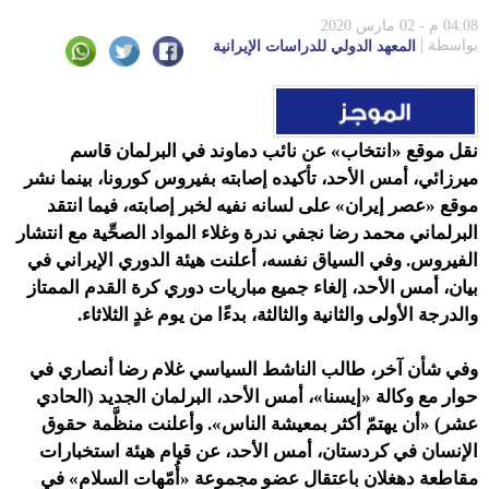
04:08 م - 02 مارس 2020
بواسطة
المعهد الدولي للدراسات الإيرانية
نقل موقع «انتخاب» عن نائب دماوند في البرلمان قاسم
ميرزائي، أمس الأحد، تأكيده إصابته بفيروس كورونا، بينما نشر
موقع «عصر إيران» على لسانه نفيه لخبر إصابته، فيما انتقد
البرلماني محمد رضا نجفي ندرة وغلاء المواد الصحِّية مع انتشار
الفيروس. وفي السياق نفسه،
أعلنت هيئة الدوري الإيراني في
بيان، أمس الأحد
،
إلغاء جميع مباريات دوري كرة القدم الممتاز
والدرجة الأولى والثانية والثالثة، بدءًا من يوم
غدٍ الثلاثاء.
وفي شأن آخر،
طالب الناشط السياسي غلام رضا أنصاري في
حوار مع وكالة «إيسنا»، أمس الأحد، البرلمان الجديد (الحادي
عشر) «أن يهتمّ أكثر بمعيشة الناس». و
أعلنت منظَّمة حقوق
الإنسان في كردستان، أمس الأحد، عن قيام هيئة استخبارات
مقاطعة دهغلان باعتقال عضو مجموعة «أُمّهات السلام» في