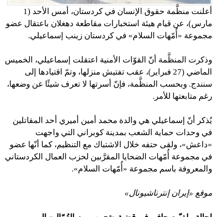
أعلنت منظَّمة حقوق الإنسان في كردستان، أمس الأحد (1
مارس)، عن قيام هيئة استخبارات مقاطعة دهغلان باعتقال عضو
مجموعة «أُمّهات السلام» في كردستان زينب إسماعيلي.
وذكرت المنظَّمة أنّ القوّات الأمنية اعتقلت إسماعيلي، الخميس
الماضي (27 فبراير)، عقب تفتيش منزلها، وتمّ اقتيادها إلى
سنندج. وبحسب المنظَّمة، فإنّ أسرتها لا تعرف شيئًا عن وضعها،
رغم متابعتها للأمر.
يُذكر أنّ إسماعيلي هي والدة محمد أمين أميري أحد المقاتلين
في وحدات حماية الشعب بمدينة كوبراني التي واجهت
«داعش»، ولقى حتفه خلال الاشتباك مع التنظيم، كما أنّها عضو
في مجموعة أُمّهات الضحايا المقرَّبين لحزب العمال الكردستاني
والمعروفة باسم مجموعة «أُمّهات السلام».
موقع «إيران إنترناشيونال»