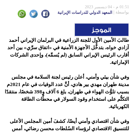
01:51 م - 04 ديسمبر 2023
بواسطة
المعهد الدولي للدراسات الإيرانية
طالبَ الأمين الأول للجنة الزراعية في البرلمان الإيراني أحمد
آزادي خواه، بتدخُّل الأجهزة الأمنية في «اتفاق سرِّي» بين أحد
أقارب الرئيس الإيراني السابق (لم يُسمِّه)، وإحدى الشركات
الإماراتية.
وفي شأن بيئي وأمني، أعلن رئيس لجنة السلامة في مجلس
مدينة طهران
مهدي بير هادي، أنَّ عدد الوفيات في عام 2021م
بسبب تلوُّث الهواء في طهران، بلغ 6 آلاف و398 شخصًا، منتقدًا
التكتُّم على استخدام وقود السولار في محطَّات الطاقة
الكهربائية.
وفي شأن اقتصادي وأمني أيضًا،
كشفَ أمين المجلس الأعلى
للتنسيق الاقتصادي لرؤساء السُلطات محسن رضائي، أمس