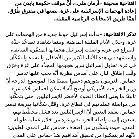
افتتاحية صحيفة «آرمان ملي»، أنَّ موقف حكومة بايدن من
إعادة الهجمات الإسرائيلية على غزة، يضعها في مفترق طُرُق،
أهمَّا طريق الانتخابات الرئاسية المقبلة.
تذكر الافتتاحية:
«بدأت إسرائيل جولةً جديدة من الهجمات على
غزة، وخلال الأيام القليلة الماضية، وبينما شاهدنا تصاعُد حدَّة
الصراع في غزة، واصلت إسرائيل هجماتها المدمِّرة السابقة،
واستشهد في هذه الأثناء الكثير من الأطفال والنساء والسُكّان
في غزة. تحاول إسرائيل تبرير هجومها المجدَّد على غزة وخرْق
وقْف إطلاق النار، على أساس نظرية أنَّه يجب عليها تدمير
حماس. الغربيون بدورهم دعموا ضمنيًا هذا الموضوع، لدرجة أنَّ
وزير الخارجية الأمريكي أوضح أنَّه لا يمكن لحماس حُكم غزة
ثانيةً؛ ما يعني إعطاء الضوء الأخضر للإسرائيليين، حتى يتمكَّنوا
من مواصلة عملياتهم في قطاع غزة، وقتْل سُكّانها بذريعة تدمير
حماس. يعتقد البعض أنَّ الإسرائيليين بعد فشل مخطَّطاتهم،
يسعون إلى مواصلة الحرب في غزة من خلال عملية طويلة
المدى، حيث يتمكَّنون من إضعاف حماس على المدى الطويل؛
لأنَّهم لم يتمكنوا من تحقيق أهدافهم ضدّ حماس على المدى