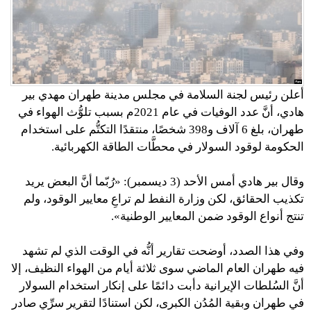
أعلن رئيس لجنة السلامة في مجلس مدينة طهران مهدي بير
هادي، أنَّ عدد الوفيات في عام 2021م بسبب تلوُّث الهواء في
طهران، بلغ 6 آلاف و398 شخصًا، منتقدًا التكتُّم على استخدام
الحكومة لوقود السولار في محطَّات الطاقة الكهربائية.
وقال بير هادي أمس الأحد (3 ديسمبر): «رُبّما أنَّ البعض يريد
تكذيب الحقائق، لكن وزارة النفط لم تراعِ معايير الوقود، ولم
تنتج أنواع الوقود ضمن المعايير الوطنية».
وفي هذا الصدد، أوضحت تقارير أنُّه في الوقت الذي لم تشهد
فيه طهران العام الماضي سوى ثلاثة أيام من الهواء النظيف، إلا
أنَّ السُلطات الإيرانية دأبت دائمًا على إنكار استخدام السولار
في طهران وبقية المُدُن الكبرى، لكن استنادًا لتقرير سرِّي صادر