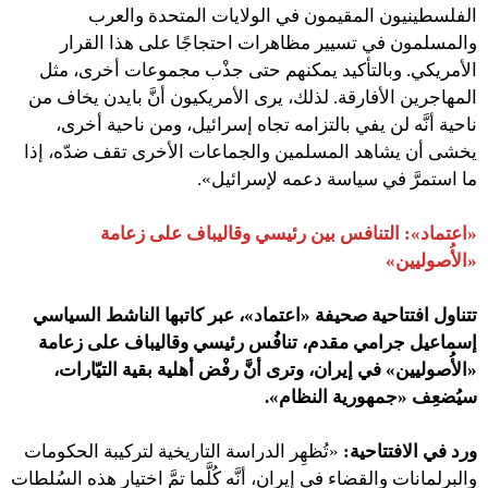
الفلسطينيون المقيمون في الولايات المتحدة والعرب
والمسلمون في تسيير مظاهرات احتجاجًا على هذا القرار
الأمريكي. وبالتأكيد يمكنهم حتى جذْب مجموعات أخرى، مثل
المهاجرين الأفارقة. لذلك، يرى الأمريكيون أنَّ بايدن يخاف من
ناحية أنَّه لن يفي بالتزامه تجاه إسرائيل، ومن ناحية أخرى،
يخشى أن يشاهد المسلمين والجماعات الأخرى تقف ضدّه، إذا
ما استمرَّ في سياسة دعمه لإسرائيل».
«اعتماد»:
التنافس بين رئيسي وقاليباف على زعامة
«الأُصوليين»
تتناول افتتاحية
صحيفة «اعتماد»
، عبر كاتبها الناشط السياسي
إسماعيل جرامي مقدم،
تنافُس رئيسي وقاليباف على زعامة
«الأُصوليين» في إيران، وترى أنَّ رفْض أهلية بقية التيّارات،
سيُضعِف «جمهورية النظام».
ورد في الافتتاحية:
«تُظهِر الدراسة التاريخية لتركيبة الحكومات
والبرلمانات والقضاء في إيران، أنَّه كُلَّما تمَّ اختيار هذه السُلطات