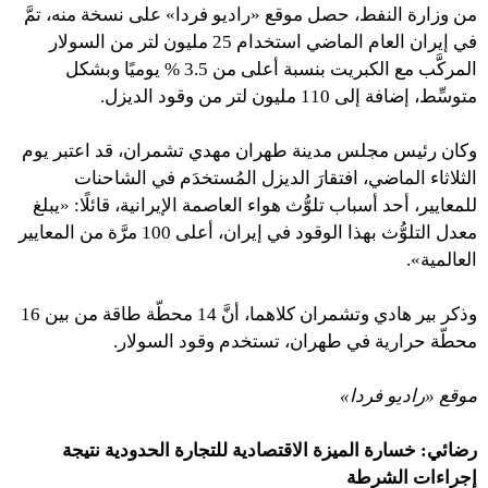
من وزارة النفط، حصل موقع «راديو فردا» على نسخة منه، تمَّ
في إيران العام الماضي استخدام 25 مليون لتر من السولار
المركَّب مع الكبريت بنسبة أعلى من 3.5 % يوميًا وبشكل
متوسِّط، إضافة إلى 110 مليون لتر من وقود الديزل.
وكان رئيس مجلس مدينة طهران مهدي تشمران، قد اعتبر يوم
الثلاثاء الماضي، افتقارَ الديزل المُستخدَم في الشاحنات
للمعايير، أحد أسباب تلوُّث هواء العاصمة الإيرانية، قائلًا: «يبلغ
معدل التلوُّث بهذا الوقود في إيران، أعلى 100 مرَّة من المعايير
العالمية».
وذكر بير هادي وتشمران كلاهما، أنَّ 14 محطّة طاقة من بين 16
محطّة حرارية في طهران، تستخدم وقود السولار.
موقع «راديو فردا»
رضائي: خسارة الميزة الاقتصادية للتجارة الحدودية نتيجة
إجراءات الشرطة