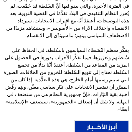
في الفترة الأخيرة، والتي يبدو فيها أنَّ السُلطة قد جُمِّعَت، لم
يُحرز النظام التنفيذي في البلاد تقدُّمًا في القضية النووية. بعد
هذه التوضيحات، أعتقدُ أنَّه مع اقتراب الانتخابات، سيزداد
الانقسام واختلاف الآراء بين «الأُصوليين»، وسنشاهد مزيدًا من
الاصطفاف السياسي بينهم؛ ما سيؤدِّي إلى الانقسام.
يفكِّر معظم النُشطاء السياسيين بالسُلطة، في الحفاظ على
سُلطتهم وتعزيزها، فيما تفكِّر الأحزاب بدورها في الحصول على
المزيد من المقاعد من السُلطة. أعتقدُ أنَّنا بدلًا من تجميع
السُلطة نحتاج إلى تنويع السُلطة؛ للخروج من الخلافات. الصورة
التي سيتِم رسمها أمام الخارج، هي هذه التعدُّدية. إذا كان من
المقرَّر أن تقتصر الانتخابات على تيّار سياسي معيَّن، ويتِم رفْض
أهلية بقية التيّارات، فإنَّ جمهورية النظام هي من ستضعف في
النهاية. ولا شك أن إضعاف «الجمهورية»، سيضعف «الإسلامية»
أيضًا».