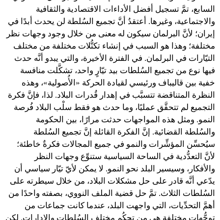
السابع، تمَّ تسجيل أفضل الأداءات الاقتصادية والثقافية
والاجتماعية، وغيرها. أعتقدُ أنَّ تجميع السُلطة لن يحدث أبدًا في
إيران؛ لأنَّ البرلمان سيكون له معنى من خلال وجود وجهات نظر
مختلفة؛ وهذا هو السبب في إنشاء تكتُّلات مختلفة من مختلف
التيّارات في البرلمان. في الفترة الأخيرة، والتي يبدو أنَّه حدث
فيها نوع من تجميع السُلطات بيد تيّارٍ واحد، تشكَّلت منافسة
خفية بين قاليباف ورئيسي لقيادة الحركة «الأُصولية»، وهذه
النظرة المتناقضة تتسبَّب في إهدار قُدرات البلاد. لذا، فإنَّ فكرة
التجميع لم تتحقَّق عمليًا، وما حدث هو فقط سلْب البلاد فُرصة
النمو. ومثل هذه المواجهات حدثت مرارًا، بين الحكومة
والسُلطة القضائية. إنَّ الفكرة القائلة إنَّ تجميع السُلطة
سيُحسِّن المؤشِّرات والنمو في جميع المجالات فكرةٌ خاطئة؛
لأنَّ التعدُّدية في الساحة السياسية ستنوِّع وجهات النظر
والأفكار، وسيسير البلد نحو النمو. لا يمكن لأيّ تيّار سياسي أن
يدّعي أنَّه قادر على حل مشكلات البلاد، من خلال سيطرته على
السُلطات الثلاث. تمَّ حل قضية الملف النووي، بصفته واحدًا من
أهمَّ التحدِّيات، التي واجهت البلد، عندما كانت جماعات من
توجُّهات مختلفة هي من تحكُم مختلف السُلطات والإدارات. لكن