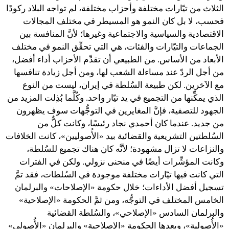
الثلاث من تيّارات مختلفة وأحزاب مختلفة، لم تواجه البلاد ركودًا
فحسب، لا بل كان النمو هو المسيطر في مختلف المجالات
الاقتصادية والسياسية والاجتماعية وغيرها؛ لأنَّ المنافسة بين
الجماعات والتيّارات والفئات، هي التي تحقِّق النمو في مختلف
الأبعاد من الأساس. من الطبيعي أن تقدِّم الأحزاب أداء أفضل،
من أجل الردّ عند مساءلة الشعب لها، ومن أجل زيادة تنافسها
مع الآخرين. لكن طبيعة السُلطة في إيران، ليست من النوع
الذي يمكِّنها من التجميع في يد تيّار واحد. وكُلَّما بُذِلت المزيد من
الجهود للتصفية، فإنَّ المغايرين في التوجُّهات سوف يظهرون
من جديد. عندما كان أحمدي نجاد رئيسًا، وكانت كلٌّ من
السُلطتين التشريعية والقضائية بيد «الأُصوليين»، كانت الخلافات
والنزاعات لا تزال مشهودة؛ لأنَّه كان هناك تجميع للسُلطة،
وكانت المؤشِّرات أيضًا في منحنى نزولي. ولكن في الفترات
التي كانت فيها تيّارات مختلفة موجودة في السُلطات، فقد تمَّ
تسجيل أفضل الأداءات؛ خلال حكومة «الإصلاحات» والبرلمان
الخامس المختلف في التوجُّه، ومن ثمَّ الحكومة «الإصلاحية»
والبرلمان السادس «الإصلاحي»، والسُلطة القضائية
«الأُصولية»، وبعدها الحكومة «الإصلاحية» والبرلمان «الأُصولي»