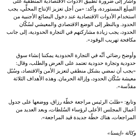
وأشار إلى ضرورة تطبيق الأدوات الاقتصادية المنطقية على
السِلَع المستوردة، وأكد: «من أجل تعزيز الإنتاج المحلِّي، يجب
استخدام الأدوات الاقتصادية عند دخول البضائع الأجنبية من
الحدود. وبالنظر إلى الوضع الاقتصادي والمعيشي لسُكّان
الحدود، يجب زيادة مشاركتهم في التجارة الحدودية، إلى جانب
مكافحة تهريب الوقود».
وأوضح رضائي أنَّه في التجارة الحدودية يمكننا إنشاء سوق
حدودية وتجارة حدودية تعتمد على العرض والطلب، وقال:
«يجب أن نمضي بشكل منطقي لتعزيز الأمن والاقتصاد، وسُبُل
معيشة سُكّان الحدود، وإزالة الحرمان. وهذه الأهداف الثلاثة
مقدَّسة».
وتابع: «طلبَ الرئيس مراجعة خطّة رزاق، ووضعها على جدول
أعمال المجلس الأعلى لرؤساء السُلطات، وبعد العديد من
المراجعات، هناك خطّة جديدة قيد المراجعة».
وكالة «إيسنا»