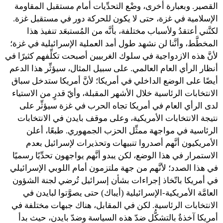
القصير. وبعبارة أخرى، وضْع التحدِّيات أمام مستقبل المقاومة
الإسلامية في غزة، حتى لا يكون للحركة دور في مستقبل غزة.
لكنَّني أعتقدُ ولأسباب مختلفة، بأنَّه من المُستبعَد تنفيذ هذا
المخطَّط، وأنَّنا لن نشهد طول أمد العملية الإسرائيلية في غزة؛
لأنَّ هذه الازدواجية في سلوك الغربيين أصبحت تكلِّفهم كثيرًا في
أنظار الرأي العام العالمي. على سبيل المثال، سيؤثِّر هذا الدعم
أيضًا على الوضع الداخلي في أمريكا؛ لأنَّ أمريكا ستدخل سباق
الانتخابات الرئاسية خلال الأشهر المقبلة، وأيّ قدرٍ من الاستياء
لدى الرأي العام في أمريكا تجاه الحرب في غزة سيؤثِّر على
نتيجة الانتخابات الأمريكية، وعلى موقف بايدن في الانتخابات
الرئاسية في مواجهة ممثِّل الحزب الجمهوري. طبعًا، أعلن
الأمريكيون أنَّهم أصدروا تنبيهات وتحذيرات لإسرائيل بعدم
الاستمرار في هذا الوضع، لكن يبدو أنَّهم يواجهون تحدِّيًا رسميًا
في هذا الصدد؛ لأنَّهم من جهة ملتزمون أمام اللوبي الإسرائيلي
في أمريكا باتّخاذ إجراءات بشأن إسرائيل تُرضي لجنة الشؤون
العامَّة الأمريكية-الإسرائيلية (أيباك) حتى يصوَّتوا لبايدن في
الانتخابات الرئاسية. لكن في المقابل، هناك جبهات مختلفة في
أمريكا آخذةٌ بالتشكُّل ضدّ هذه السياسة وضدّ بايدن، حيث بدأ