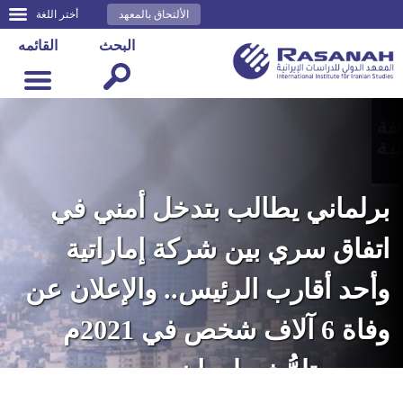
الألتحاق بالمعهد
أختر اللغة
البحث
القائمه
برلماني يطالب بتدخل أمني في
اتفاق سري بين شركة إماراتية
وأحد أقارب الرئيس.. والإعلان عن
وفاة 6 آلاف شخص في 2021م
بسبب تلوُّث طهران