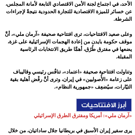
الأحد، في اجتماع لجنة الأمن الاقتصادي التابعة لأمانة المجلس،
عن خسائر للميزة الاقتصادية للتجارة الحدودية نتيجةً لإجراءات
الشرطة.
وعلى صعيد الافتتاحيات، ترى افتتاحية صحيفة «آرمان ملي»، أنَّ
موقف حكومة بايدن من إعادة الهجمات الإسرائيلية على غزة،
يضعها في مفترق طُرُق، أهمَّا طريق الانتخابات الرئاسية
المقبلة.
وتناولت افتتاحية
صحيفة «اعتماد»
،
تنافُس رئيسي وقاليباف
على زعامة «الأُصوليين» في إيران، وترى أنَّ رفْض أهلية بقية
التيّارات، سيُضعِف «جمهورية النظام».
«آرمان ملي»:
أمريكا ومفترق الطرق الإسرائيلي
يرى سفير إيران الأسبق في بريطانيا جلال ساداتيان، من خلال