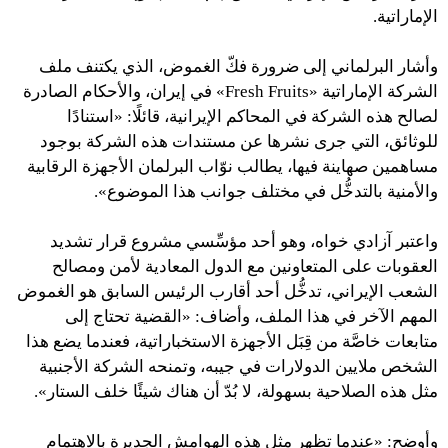
الإماراتية.
وأشار البرلماني إلى ضرورة فكّ الغموض، الذي يكتنف ملف
الشركة الإماراتية «Fresh Fruits» في إيران، والأحكام الصادرة
لصالح هذه الشركة في المحاكم الإيرانية، قائلًا: «استنادًا
للوثائق، التي جرى نشرها عن مستندات هذه الشركة بوجود
مساهمين صهاينة فيها، يطالب نوّاب البرلمان الأجهزة الرقابية
والأمنية بالتدخُّل في مختلف جوانب هذا الموضوع».
واعتبر آزادي خواه، وهو أحد مؤسِّسي مشروع قرار تشديد
العقوبات على المتعاونين مع الدول المعادية لأمن ومصالح
الشعب الإيراني، تدخُّل أحد أقارب الرئيس السابق هو الغموض
المهم الآخر في هذا الملف، وأضاف: «القضية تحتاج إلى
متابعات خاصَّة من قِبَل الأجهزة الاستخباراتية، فعندما يضع هذا
الشخص ملايين الدولارات في جيبه، وتمنحه الشركة الأجنبية
مثل هذه الصلاحية بسهولة، لا بُدّ أن هناك شيئًا خلف الستار».
وأوضح: «عندما تظهر مثل هذه الهوامش الجديرة بالاهتمام