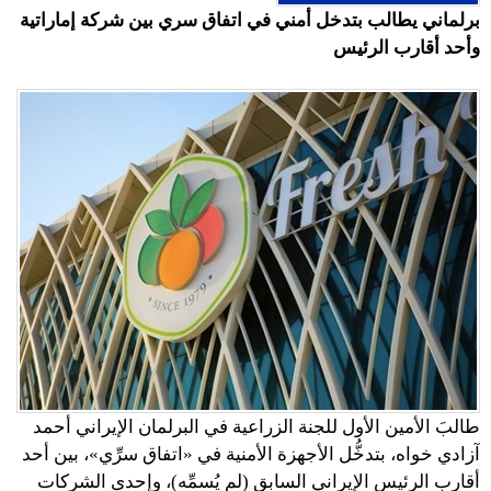
برلماني يطالب بتدخل أمني في اتفاق سري بين شركة إماراتية
وأحد أقارب الرئيس
طالبَ الأمين الأول للجنة الزراعية في البرلمان الإيراني أحمد
آزادي خواه، بتدخُّل الأجهزة الأمنية في «اتفاق سرِّي»، بين أحد
أقارب الرئيس الإيراني السابق (لم يُسمِّه)، وإحدى الشركات