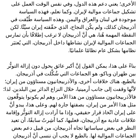
الأخرى؛ يعني دعم هذه الدول، وفي نفس الوقت العمل على
تشكيل جماعات موالية لإيران. وكما نعلم، فهذه السياسة
موجودة في لبنان والعراق واليمن. وهذه السياسة طُبِّقت في
أذربيجان كذلك، ولم يكُن النجاح، الذي حقّقته إيران سيِّئًا. لكن
النقطة المهمة هُنا، هي أنَّ أذربيجان لا ترغب إطلاقًا بأن تمارس
الجماعات الموالية لإيران نشاطها داخل أذربيجان، التي يُعتبَر
نظامها بشكل عام نظامًا علمانيًا.
بناءً على هذا، يمكن القول إنَّ أكبر عائق يحول دون إزالة التوتُّر
بين طهران وباكو، هو الجماعات التي شُكِّلت في أذربيجان.
بالطبع، هناك خلافات أخرى، والأذربيجانيون مستاؤون من إيران؛
لأنَّها وقفت إلى جانب أرمينيا، خلال النزاع الدائر بين البلدين. لذا؛
فالأذربيجانيون مستاؤون من هذا الأمر، وهم لم يكونوا يتوقَّعون
مثل هذا الأمر من إيران، بصفتها جارة لهم. وعلى هذا، يبدو أنَّ
على إيران اتّخاذ قرار حقيقي، وإذا ما أرادت إزالة التوتُّر وإقامة
علاقات عادية مع أذربيجان، فعليها، كما أشِرتُ سابقًا، أن تعيد
النظر في بعض سياساتها تجاه أذربيجان، من قبيل دعم بعض
الجماعات الموالية لها. بالطبع لا يجب أن ننسى أنَّ أذربيجان