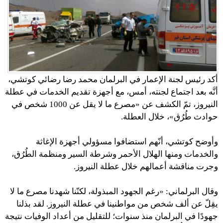
أكد رئيس لجنة الإعمار في البرلمان محمد رضا رضائي كوتشي،
أنَّه بعد اجتماع لجنته، أمس، مع أجهزة تقديم الخدمات في عطلة
النيروز، تمّ الكشف عن «مصرع ما لا يقل عن 1000 شخص في
حوادث طُرُق»، خلال العطلة.
وأوضح كوتشي، أنّهم استضافوا مسؤولي أجهزة الإغاثة
والخدمات ومنها الهلال الأحمر وشرطة السير ومنظمة الطُرُق،
وجرت مناقشة أعمالهم خلال عطلة النيروز.
وقال البرلماني: «رغم الجهود المبذولة، لكنّنا شهدنا مصرع ما لا
يقِلّ عن ألف شخص من مواطنينا في عطلة النيروز. لقد بذلنا
جهودًا في البرلمان منذ سنوات؛ للتقليل من أعداد الوفيات نتيجة