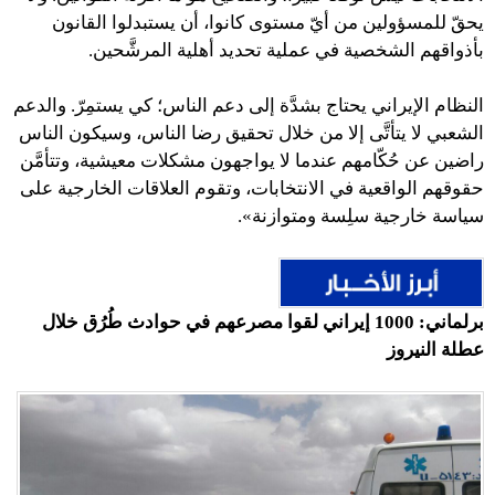
يحقّ للمسؤولين من أيّ مستوى كانوا، أن يستبدلوا القانون
بأذواقهم الشخصية في عملية تحديد أهلية المرشَّحين.
النظام الإيراني يحتاج بشدَّة إلى دعم الناس؛ كي يستمِرّ. والدعم
الشعبي لا يتأتَّى إلا من خلال تحقيق رضا الناس، وسيكون الناس
راضين عن حُكّامهم عندما لا يواجهون مشكلات معيشية، وتتأمَّن
حقوقهم الواقعية في الانتخابات، وتقوم العلاقات الخارجية على
سياسة خارجية سلِسة ومتوازنة».
برلماني: 1000 إيراني لقوا مصرعهم في حوادث طُرُق خلال
عطلة النيروز