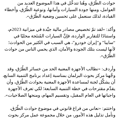
حوادث الطُرُق، وهُنا تتدخَّل في هذا الموضوع العديد من
العوامل، ومنها جودة السيارات وأمانها، ونوعية الطُرُق، وأخطاء
القيادة، لذلك سنعمل على تحسين وضعية الطُرُق».
وأكد: «لقد تمّ تخصيص مصادر مالية جيِّدة في ميزانية 2023م،
واستنادًا للتقارير الواردة، فإنَّ السيارات المُنتَجة محليًا في
“سايبا” و”إيران خودرو”، هي السبب في الكثير من الحوادث؛
لأنها ليست بتلك الجودة والأمان، الذي يحمي الناس من حوادث
الطُرُق».
وأردف: «نطالب الأجهزة المعنية الحد من خسائر الطُرُق، وقد
وجَّهنا مركز بحوث البرلمان بمناسبة إعداد برنامج التنمية السابع،
أن يشكِّل لجنة لمساعدة الأجهزة المعنية بحوادث الطُرُق، وأن
يقدِّم مقترحات في خطة التنمية السابعة؛ لكي تعرف الأجهزة
واجباتها في العام المقبل، وتقسيم المهام، ومنحها الصلاحيات».
واختتم: «نعاني من فراغ قانوني في موضوع حوادث الطُرُق،
ونأمل تذليل هذه الأمور، من خلال مجموعة عمل مركز بحوث