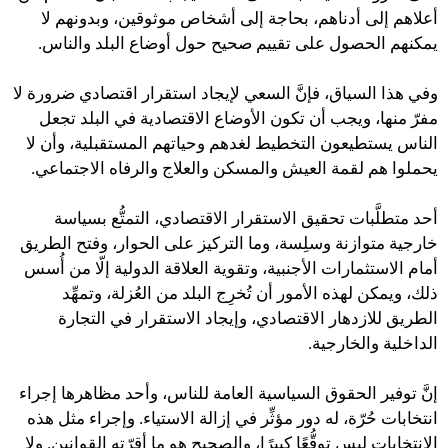
أعلاهم إلى أدناهم، بحاجة إلى أشخاص موثوقين، وبدونهم لا
يمكنهم الحصول على تقييم صحيح حول أوضاع البلد والناس.
وفي هذا السياق، فإنَّ السعي لإيجاد استقرار اقتصادي ضرورة لا
مفرّ منها، ويجب أن تكون الأوضاع الاقتصادية في البلد تجعل
الناس يستطيعون التخطيط لغدهم وحياتهم المستقبلية، وأن لا
يحملوا هم لقمة العيش والمسكن والعلاج والرفاه الاجتماعي.
أحد متطلَّبات تحقيق الاستقرار الاقتصادي، التمتُّع بسياسة
خارجية متوازنة وسلِسة، وما التركيز على الحوار، وفتح الطريق
أمام الاستثمارات الأجنبية، وتقوية العلاقة الدولية إلّا من أُسس
ذلك، ويمكن لهذه الأمور أن تُخرِج البلد من العُزلة، وتمهِّد
الطريق للازدهار الاقتصادي، وإيجاد الاستقرار في التجارة
الداخلية والخارجية.
إنَّ توفير الحقوق السياسية العامة للناس، وأحد مظاهرها إجراء
انتخابات حُرّة، له دور مؤثِّر في إزالة الاستياء. وإجراء مثل هذه
الانتخابات ليس توقُّعًا كبيرًا، والصحيح هو ما أقرّته القوانين. ولا