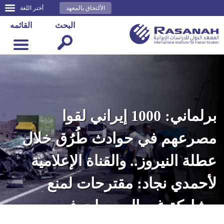
الألتحاق بالمعهد
أختر اللغة
البحث
القائمه
برلماني: 1000 إيراني لقوا
مصرعهم في حوادث طُرُق خلال
عطلة النيروز.. والقناة الإعلامية
لأحمدي نجاد: مقترحات لمنع
مشاركة غير المحجبات في