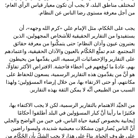
لمختلف مناطق البلد، لا يجب أن تكون معيار قياس الرأي العام؛
من أجل معرفة مستوى رضا الناس عن النظام.
يجب على الحُكام، مثل الإمام علي «كرم الله وجهه»، أن
يستفيدوا من التقارير الحقيقية للأشخاص المجهولين، الذين
يعتبرون عيون وآذان النظام؛ حتى يتمكَّنوا من معرفة حقائق
المجتمع. عدم تمتُّع الحُكّام بالعيون والآذان الحقيقية، واعتمادهم
على التقارير والإحصائيات الرسمية، التي يقدِّمها من يحيطون
بهم، عادةً ما تُوقِعهم في أخطاء فاحشة. الافتراض الأكثر تفاؤلًا،
هو أنَّ من يقدِّمون هذه التقارير الرسمية، يسعون للحفاظ على
مكانتهم، أو حتى الارتقاء بها، من خلال إرضاء المسؤولين؛ ولهذا
السبب من الطبيعي أنَّه لا يمكن الثقة بهذه التقارير.
من الجيِّد الاهتمام بالتقارير الرسمية، لكن لا يجب الاكتفاء بها،
فكثيرًا ما رأينا أنَّ كبار المسؤولين في البلد أطلقوا أحكامًا
إيجابية بخصوص كيفية حياة الناس، في حين من الواضح والجلي
أنَّ الناس يُصارعون مشكلات معيشية شديدة، وليسوا راضين
على ظروف الحياة. بناءً على هذا، لا يجب الشكّ بأن الحُكّام من