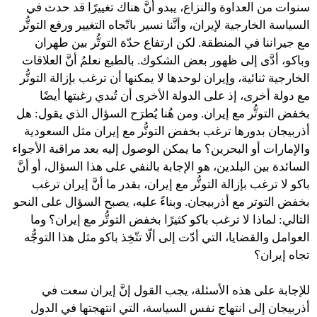
سنوات من العداوة والنزاع، يبدو أنَّ هناك تغييرًا قد حدث في
السياسة الخارجية لإيران، وأنَّنا نسير باتّجاه التغيير ورفع التوتُّر
مع جيراننا في المنطقة. لكن ارتفاع حدّة التوتُّر بين طهران
وباكو، أدَّى إلى ظهور بعض الشكوك. بالطبع نعلمُ أنَّ العلاقات
الخارجية ثنائية، وإيران لوحدها لا يمكنها أن ترغب بإزالة التوتُّر
مع دولة أخرى، إذ على الدولة الأخرى أن تُبدي رغبتها أيضًا
بخفض التوتُّر مع إيران. ومن هُنا يُطرَح السؤال الذي يقول: هل
أذربيجان بدورها ترغب بخفض التوتُّر مع إيران مثل السعودية
والإمارات أو البحرين؟ ما يمكن الوصول إليه بعد مراقبة الأجواء
السائدة بين البلدين، هو الإجابة بالنفي على هذا السؤال، أو أنَّ
باكو لا ترغب بإزالة التوتُّر مع إيران، بقدر ما أنَّ إيران ترغب
بخفض التوتر مع أذربيجان. وبناءً عليه، يصبح السؤال على النحو
التالي: لماذا لا ترغب باكو كثيرًا بخفض التوتُّر مع إيران؟ وما
العوامل والقضايا، التي أدّت إلى ألّا تتّخِذ باكو مثل هذا التوجُّه
تجاه إيران؟
للإجابة على هذه الأسئلة، يجب القول إنَّ إيران سعت في
أذربيجان إلى انتهاج نفس السياسة، التي انتهجتها في الدول