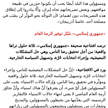
ومسؤولي هذا البلد أيضًا يجب أن يكونوا حذِرين في طبيعة
مواقفهم، وبعض تصريحاتهم تجاه إيران. وألّا يبادروا إلى إطلاق
هذه التصريحات دون اهتمام؛ لأن التوجُّه نحو التوتُّر لن يصُب في
مصلحة أحد، خاصةً أذربيجان».
«جمهوري إسلامي»: سُبُل توفير الرضا العام
ترصد افتتاحية
صحيفة «جمهوري إسلامي»، ثلاثة حلول تراها
واقعية؛ من أجل تحقيق رضا الناس، وهي حل المشكلات
المعيشية، وإجراء انتخابات حُرّة، وتسهيل السياسة الخارجية.
ورد في الافتتاحية:
«إنَّ حل المشكلات المعيشية للناس، وإجراء
انتخابات حُرّة، وتسهيل السياسة الخارجية، ثلاثة حلول واقعية
ومؤثِّرة في تحقيق رضا الناس، وإزالة حالات الاستياء. يجب على
المسؤولين قبل أيّ شيء، أن يعترفوا أنَّ هناك استياء، وأنَّ تجاوُز
أزمة العام الماضي لا يعني انتهاء حالات الاستياء. فالتقارير
الرسمية، التي يقدِّمها من يحيطون بالمسؤولين، والمديح
وشعارات من يستقبلون ويجتمعون بالمسؤولين في زياراتهم