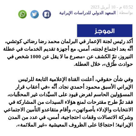
الانتخابات
03:52 م - 10 أبريل 2023
بواسطة
المعهد الدولي للدراسات الإيرانية
أكد رئيس لجنة الإعمار في البرلمان محمد رضا رضائي كوتشي،
أنَّه بعد اجتماع لجنته، أمس، مع أجهزة تقديم الخدمات في عطلة
النيروز، تمّ الكشف عن «مصرع ما لا يقل عن 1000 شخص في
حوادث طُرُق»، خلال العطلة.
وفي شأن حقوقي، أعلنت القناة الإعلامية التابعة للرئيس
الإيراني الأسبق محمود أحمدي نجاد، أنَّه «في أعقاب قرار
المسؤولين الحاسم لفرض قيود على السيِّدات غير المحجَّبات،
فقد تمَّ طرح مقترحات لمنع هؤلاء السيدات من المشاركة في
الانتخابات والإدلاء بأصواتهن». وأقام متقاعدو التأمين الاجتماعي
وشركة الاتصالات وقفات احتجاجية، أمس، في عدد من المدن
الإيرانية؛ احتجاجًا على الظروف المعيشية «غير الملائمة».