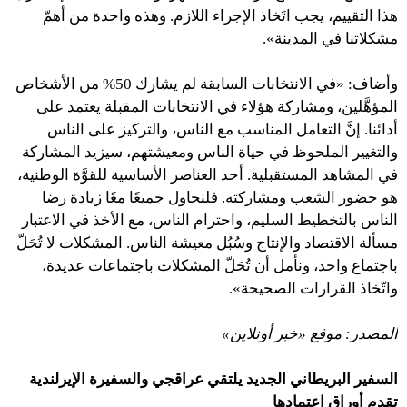
هذا التقييم، يجب اتَخاذ الإجراء اللازم. وهذه واحدة من أهمّ
مشكلاتنا في المدينة».
وأضاف: «في الانتخابات السابقة لم يشارك 50% من الأشخاص
المؤهَّلين، ومشاركة هؤلاء في الانتخابات المقبلة يعتمد على
أدائنا. إنَّ التعامل المناسب مع الناس، والتركيز على الناس
والتغيير الملحوظ في حياة الناس ومعيشتهم، سيزيد المشاركة
في المشاهد المستقبلية. أحد العناصر الأساسية للقوَّة الوطنية،
هو حضور الشعب ومشاركته. فلنحاول جميعًا معًا زيادة رضا
الناس بالتخطيط السليم، واحترام الناس، مع الأخذ في الاعتبار
مسألة الاقتصاد والإنتاج وسُبُل معيشة الناس. المشكلات لا تُحَلّ
باجتماع واحد، ونأمل أن تُحَلّ المشكلات باجتماعات عديدة،
واتّخاذ القرارات الصحيحة».
المصدر: موقع «خبر أونلاين»
السفير البريطاني الجديد يلتقي عراقجي والسفيرة الإيرلندية
تقدم أوراق اعتمادها