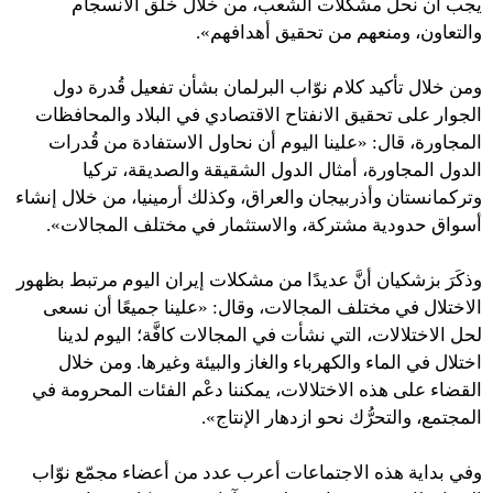
يجب أن نحلّ مشكلات الشعب، من خلال خلْق الانسجام
والتعاون، ومنعهم من تحقيق أهدافهم».
ومن خلال تأكيد كلام نوّاب البرلمان بشأن تفعيل قُدرة دول
الجوار على تحقيق الانفتاح الاقتصادي في البلاد والمحافظات
المجاورة، قال: «علينا اليوم أن نحاول الاستفادة من قُدرات
الدول المجاورة، أمثال الدول الشقيقة والصديقة، تركيا
وتركمانستان وأذربيجان والعراق، وكذلك أرمينيا، من خلال إنشاء
أسواق حدودية مشتركة، والاستثمار في مختلف المجالات».
وذكَرَ بزشكيان أنَّ عديدًا من مشكلات إيران اليوم مرتبط بظهور
الاختلال في مختلف المجالات، وقال: «علينا جميعًا أن نسعى
لحل الاختلالات، التي نشأت في المجالات كافَّة؛ اليوم لدينا
اختلال في الماء والكهرباء والغاز والبيئة وغيرها. ومن خلال
القضاء على هذه الاختلالات، يمكننا دعْم الفئات المحرومة في
المجتمع، والتحرُّك نحو ازدهار الإنتاج».
وفي بداية هذه الاجتماعات أعرب عدد من أعضاء مجمّع نوّاب