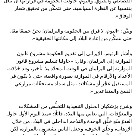
الفصائلي والفئوي. واليوم، حاولت الحكومة في قراراتها أن تنأى
بنفسها عن النظرة السياسية، حتى تتمكَّن من تحقيق شعار
الوفاق».
وبيَّن: «اليوم، لا فرق بين الحكومة والبرلمان؛ نحنُ جميعًا معًا،
حتى نتمكَّن من إعادة البلاد إلى مكانتها الحقيقية».
وأشار الرئيس الإيراني إلى تقديم الحكومة مشروع قانون
الموازنة إلى البرلمان، وقال: «حاولنا تسليم مشروع قانون
الموازنة إلى البرلمان في الوقت المحدَّد بلا تأخير، وقد حُدّدَت
الأعداد والأرقام في الموازنة بصورة واقعية، حتى لا يكون في
المستقبل عجْز أو مشكلات، مثل سداد مستحقّات مزارعي
القمح والمتقاعدين».
وشرح بزشكيان الحلول التنفيذية للتخلُّص من المشكلات
والمعوِّقات، التي تعاني منها البلاد، قائلًا: «منذ اليوم الأول حاول
العدوّ منْع خلْق الوحدة والتلاحم الداخلي في البلاد، من خلال
الإرهاب، وخلْق الخوف، وجعل الناس يشعرون بالمرارة، لكن