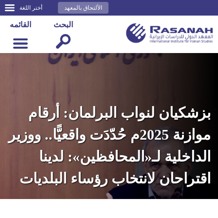
الألتحاق بالمعهد
أختر اللغة
البحث
القائمه
بزشكيان لنواب البرلمان: أرقام
موازنة 2025م حُدّدَت واقعيًّا.. ووزير
الداخلية لـ«المحافظين»: لدينا
اقتراحان لانتخاب رؤساء البلديات