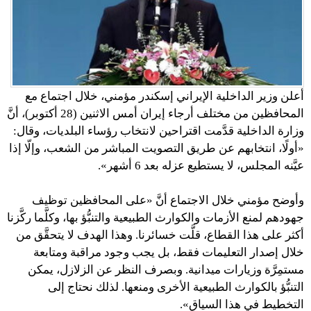
أعلن وزير الداخلية الإيراني إسكندر مؤمني، خلال اجتماع مع
المحافظين من مختلف أرجاء إيران أمس الاثنين (28 أكتوبر)، أنَّ
وزارة الداخلية قدَّمت اقتراحين لانتخاب رؤساء البلديات، وقال:
«أولًا، انتخابهم عن طريق التصويت المباشر من الشعب، وإلّا إذا
عيَّنه المجلس، لا يستطيع عزله بعد 6 أشهر».
وأوضح مؤمني خلال الاجتماع أنَّ «على المحافظين توظيف
جهودهم لمنع الأزمات والكوارث الطبيعية والتنبُّؤ بها، وكلَّما ركَّزنا
أكثر على هذا القطاع، قلَّت خسائرنا. وهذا الهدف لا يتحقَّق من
خلال إصدار التعليمات فقط، بل يجب وجود مراقبة ومتابعة
مستمِرَّة وزيارات ميدانية. وبصرف النظر عن الزلازل، يمكن
التنبُّؤ بالكوارث الطبيعية الأخرى ومنعها. لذلك نحتاج إلى
التخطيط في هذا السياق».