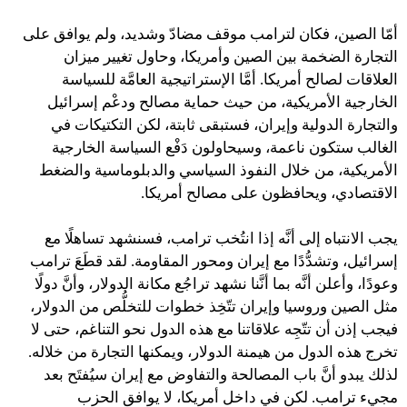
أمّا الصين، فكان لترامب موقف مضادّ وشديد، ولم يوافق على
التجارة الضخمة بين الصين وأمريكا، وحاول تغيير ميزان
العلاقات لصالح أمريكا. أمَّا الإستراتيجية العامَّة للسياسة
الخارجية الأمريكية، من حيث حماية مصالح ودعْم إسرائيل
والتجارة الدولية وإيران، فستبقى ثابتة، لكن التكتيكات في
الغالب ستكون ناعمة، وسيحاولون دَفْع السياسة الخارجية
الأمريكية، من خلال النفوذ السياسي والدبلوماسية والضغط
الاقتصادي، ويحافظون على مصالح أمريكا.
يجب الانتباه إلى أنَّه إذا انتُخب ترامب، فسنشهد تساهلًا مع
إسرائيل، وتشدُّدًا مع إيران ومحور المقاومة. لقد قطَعَ ترامب
وعودًا، وأعلن أنَّه بما أنَّنا نشهد تراجُع مكانة الدولار، وأنَّ دولًا
مثل الصين وروسيا وإيران تتّخِذ خطوات للتخلُّص من الدولار،
فيجب إذن أن تتّجِه علاقاتنا مع هذه الدول نحو التناغم، حتى لا
تخرج هذه الدول من هيمنة الدولار، ويمكنها التجارة من خلاله.
لذلك يبدو أنَّ باب المصالحة والتفاوض مع إيران سيُفتَح بعد
مجيء ترامب. لكن في داخل أمريكا، لا يوافق الحزب