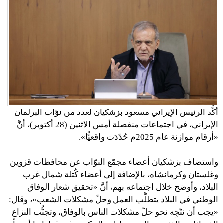
أكَّد الرئيس الإيراني مسعود بزشكيان لعدد من نوّاب البرلمان
الإيراني، في اجتماعات منفصلة أمس الاثنين (28 أكتوبر)، أنَّ
«أرقام موازنة عام 2025م حُدّدَت واقعيًّا».
واستضاف بزشكيان أعضاء مجمّع النوّاب عن محافظات قزوين
وغلستان وكرمانشاه، بالإضافة إلى أعضاء كُتلة شمال غرب
البلاد، وأوضح خلال اجتماعه بهم، أنَّ «تحقيق شعار الوفاق
الوطني في البلاد يتطلَّب العمل وحلّ مشكلات الشعب»، وقال:
«يجب أن نتّجِه نحو حلّ مشكلات الناس بالوفاق، وتجنُّب النزاع