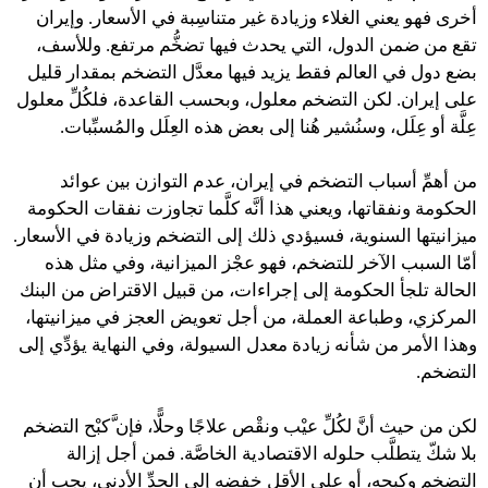
أخرى فهو يعني الغلاء وزيادة غير متناسِبة في الأسعار. وإيران
تقع من ضمن الدول، التي يحدث فيها تضخُّم مرتفع. وللأسف،
بضع دول في العالم فقط يزيد فيها معدَّل التضخم بمقدار قليل
على إيران. لكن التضخم معلول، وبحسب القاعدة، فلكُلِّ معلول
عِلَّة أو عِلَل، وسنُشير هُنا إلى بعض هذه العِلَل والمُسبِّبات.
من أهمِّ أسباب التضخم في إيران، عدم التوازن بين عوائد
الحكومة ونفقاتها، ويعني هذا أنَّه كلَّما تجاوزت نفقات الحكومة
ميزانيتها السنوية، فسيؤدي ذلك إلى التضخم وزيادة في الأسعار.
أمّا السبب الآخر للتضخم، فهو عجْز الميزانية، وفي مثل هذه
الحالة تلجأ الحكومة إلى إجراءات، من قبيل الاقتراض من البنك
المركزي، وطباعة العملة، من أجل تعويض العجز في ميزانيتها،
وهذا الأمر من شأنه زيادة معدل السيولة، وفي النهاية يؤدِّي إلى
التضخم.
لكن من حيث أنَّ لكُلِّ عيْب ونقْص علاجًا وحلًّا، فإن َّكبْح التضخم
بلا شكّ يتطلَّب حلوله الاقتصادية الخاصَّة. فمن أجل إزالة
التضخم وكبحه، أو على الأقل خفضه إلى الحدِّ الأدنى، يجب أن