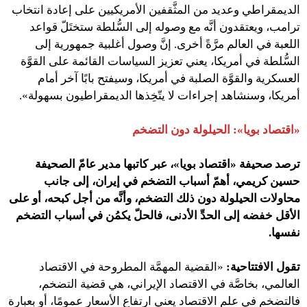
الديمقراطي وعديد من المثَّقفين الأمريكيين على إعادة انتخاب
ترامب، ويعتقدون أنَّه مع وصوله إلى السُّلطة ستختَلّ قواعد
اللعبة في العالم مرَّةً أخرى. إنَّ وصول أغلبية جمهورية إلى
السُّلطة في أمريكا، يعني تعزيز السياسات القائمة على القوَّة
العسكرية والقوَّة الصلبة في أمريكا، وسيفتح بابًا آخر أمام
أمريكا، وسنشاهد إجراءات لا يتّخِذها الديمقراطيون بسهولة».
«اقتصاد بويا»: الحيلولة دون التضخم
ترصد صحيفة «اقتصاد بويا»، عبر كاتبها مدير عامّ الصحيفة
حسين كريمي، أهمّ أسباب التضخم في إيران، إلى جانب
محاولات الحيلولة دون ذلك التضخم، وأنَّه من أجل كبحه، أو على
الأقل خفضه إلى الحدِّ الأدنى، فالحلّ يكمُن في أسباب التضخم
نفسها.
تقول الافتتاحية:
«القضية المهمَّة المطروحة في الاقتصاد
العالمي، بخاصَّة في الاقتصاد الإيراني، هي قضية التضخم،
فالتضخم في علم الاقتصاد يعني ارتفاع الأسعار عمومًا، أو بعبارة