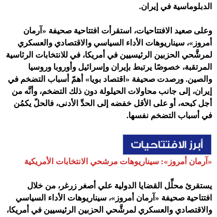
الدبلوماسية في إيران.
وعلى صعيد الافتتاحيات، استقرأت
افتتاحية صحيفة «آرمان
أمروز»، سيناريوهات الأداء السياسي والاقتصادي والعسكري
لمرشَّحي الحزبين الرئيسيين في أمريكا، في للانتخابات الرئاسية
المرتقبة، خصوصًا يرتبط بإيران وإسرائيل وأوروبا وروسيا
والصين. ورصدت صحيفة «اقتصاد بويا» أهمّ أسباب التضخم في
إيران، إلى جانب محاولات الحيلولة دون ذلك التضخم، وأنَّه من
أجل كبحه، أو على الأقل خفضه إلى الحدِّ الأدنى، فالحلّ يكمُن
في أسباب التضخم نفسها.
«آرمان أمروز»: سيناريوهات مرشحي الانتخابات الأمريكية
يستقرئ محلِّل القضايا الدولية علي أصغر زرغر، من خلال
افتتاحية صحيفة «آرمان أمروز»، سيناريوهات الأداء السياسي
والاقتصادي والعسكري لمرشَّحي الحزبين الرئيسيين في أمريكا،