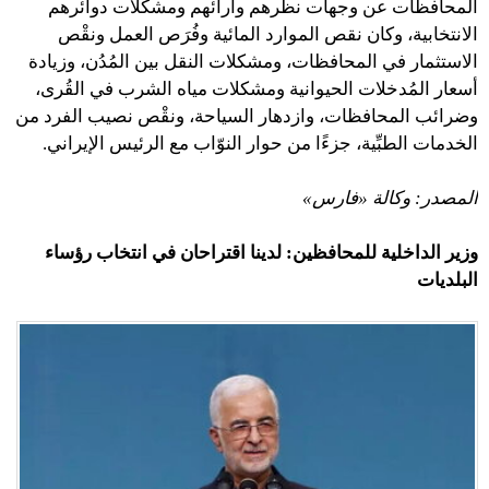
المحافظات عن وجهات نظرهم وآرائهم ومشكلات دوائرهم
الانتخابية، وكان نقص الموارد المائية وفُرَص العمل ونقْص
الاستثمار في المحافظات، ومشكلات النقل بين المُدُن، وزيادة
أسعار المُدخلات الحيوانية ومشكلات مياه الشرب في القُرى،
وضرائب المحافظات، وازدهار السياحة، ونقْص نصيب الفرد من
الخدمات الطبِّية، جزءًا من حوار النوّاب مع الرئيس الإيراني.
المصدر: وكالة «فارس»
وزير الداخلية للمحافظين: لدينا اقتراحان في انتخاب رؤساء
البلديات