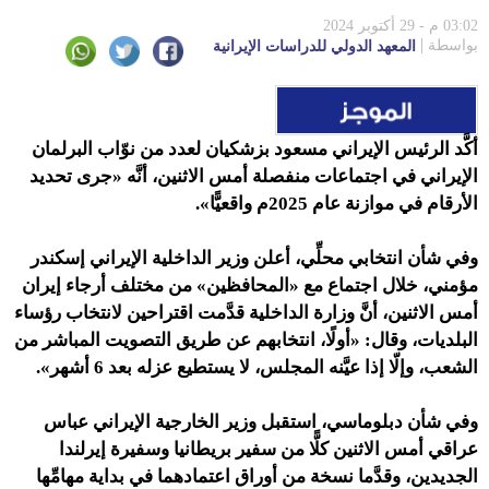
03:02 م - 29 أكتوبر 2024
بواسطة
المعهد الدولي للدراسات الإيرانية
أكَّد الرئيس الإيراني مسعود بزشكيان لعدد من نوّاب البرلمان
الإيراني في اجتماعات منفصلة أمس الاثنين، أنَّه «جرى تحديد
الأرقام في موازنة عام 2025م واقعيًّا».
وفي شأن انتخابي محلِّي،
أعلن وزير الداخلية الإيراني إسكندر
مؤمني، خلال اجتماع مع «المحافظين» من مختلف أرجاء إيران
أمس الاثنين، أنَّ وزارة الداخلية قدَّمت اقتراحين لانتخاب رؤساء
البلديات، وقال: «أولًا، انتخابهم عن طريق التصويت المباشر من
الشعب، وإلّا إذا عيَّنه المجلس، لا يستطيع عزله بعد 6 أشهر».
وفي شأن دبلوماسي،
استقبل وزير الخارجية الإيراني عباس
عراقي أمس الاثنين كلًّا من سفير بريطانيا وسفيرة إيرلندا
الجديدين، وقدَّما نسخة من أوراق اعتمادهما في بداية مهامِّها