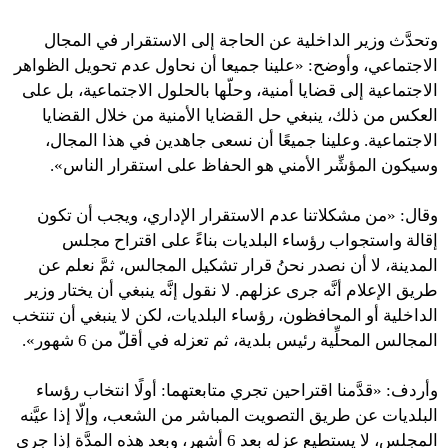
وتحدَّث وزير الداخلية عن الحاجة إلى الاستقرار في المجال
الاجتماعي، وأوضح: «علينا جميعا أن نحاول عدم تحويل الظواهر
الاجتماعية إلى قضايا أمنية، وحلّها بالحلول الاجتماعية، بل على
العكس من ذلك، ينبغي حل القضايا الأمنية من خلال القضايا
الاجتماعية. وعلينا جميعًا أن نسعى جاهدين في هذا المجال،
وسيكون المؤشِّر الأمني ​​هو الحفاظ على استقرار الناس».
وقال: «من مشكلاتنا عدم الاستقرار الإداري، ويجب أن تكون
إقالة واستجواب رؤساء البلديات بناءً على اقتراح مجلس
المدينة، لا أن نصدر نحنُ قرار تشكيل المجالس، ثمَّ نعلم عن
طريق الإعلام أنَّه جرى عزلهم. لا نقول إنَّه ينبغي أن يختار وزير
الداخلية أو المحافظون، رؤساء البلديات، لكن لا ينبغي أن تنتخب
المجالس المحلِّية رئيس بلدية، ثم تعزله في أقلّ من 6 شهور».
وأردف: «قدَّمنا ​​اقتراحين تجري متابعتهما: أولًا انتخاب رؤساء
البلديات عن طريق التصويت المباشر من الشعب، وإلّا إذا عيَّنه
المجلس، لا يستطيع عزله بعد 6 أشهر، وبعد هذه المدَّة إذا جرى