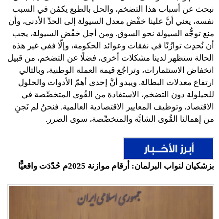
نبحث عن أسباب هذا التضخم، والحل بالطبع يكمُن في السبب
نفسه، يعني أنَّ علينا خفْض معدل السيولة إلى الحدِّ الأدنى، وأن
منع توجُّه السيولة نحو السوق. ومن أجل خفْض السيولة، يجب
أن نُحدِث توازُنًا في نفقات وعوائد الحكومة، وإلّا ففي غير هذه
الحالة ستظهر لدينا مشكلات أخرى، فضلًا عن التضخم، من قبيل
انخفاض الاستثمارات، وتراجُع قيمة العملة الوطنية، وبالتالي
ارتفاع معدلات البطالة. ويبدو أنَّ إحدى أهمّ الأدوات والحلول
للحيلولة دون التضخم، الاستفادة من القُوى المتخصِّصة في
الاقتصاد، وتوظيف المعايير الاقتصادية العالمية. فنحنُ لم نَجنِ
من إهمالنا القُوى الشابَّة والمتخصِّصة، سوى الضرر.
بزشكيان لنواب البرلمان: أرقام موازنة 2025م حُدّدَت واقعيًّا