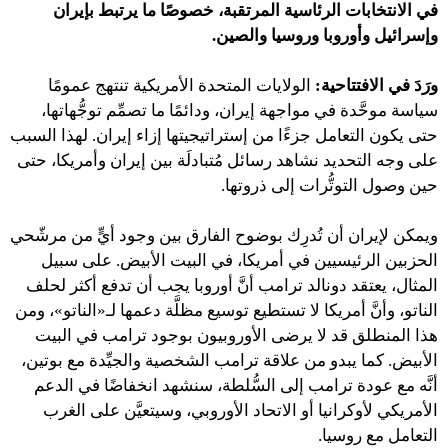
في الانتخابات الرئاسية المرتقبة، خصوصًا ما يرتبط بإيران
وإسرائيل وأوروبا وروسيا والصين.
ورَدَ في الافتتاحية:
الولايات المتحدة الأمريكية تنتهج عمومًا
سياسة موحَّدة في مواجهة إيران، ودائمًا ما تصمِّم توجُّهاتها،
حتى يكون التعامل جزءًا من إستراتيجيتها إزاء إيران. لهذا السبب
على وجه التحديد نشاهد رسائل مُتبادلَة بين إيران وأمريكا، حتى
حين وصول التوتُّرات إلى ذروتها.
ويمكن لإيران أن تُدرِك بوضوح الفارق بين وجود أيٍّ من مرشّحي
الحزبين الرئيسيين في أمريكا، في البيت الأبيض. على سبيل
المثال، يعتقد دونالد ترامب أنَّ أوروبا يجب أن تدفع أكثر لحلف
الناتو، وأنَّ أمريكا لا تستطيع توسيع مظلَّة دعمها لـ«الناتو»، ومن
هذا المنطلق قد لا يرضى الأوروبيون بوجود ترامب في البيت
الأبيض. كما يبدو من علاقة ترامب الشخصية والجيِّدة مع بوتين،
أنَّه مع عودة ترامب إلى السُّلطة، سنشهد انخفاضًا في الدعم
الأمريكي لأوكرانيا أو الاتحاد الأوروبي، وسيتعيَّن على الغرب
التعامل مع روسيا.