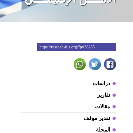
https://rasanah-iiis.org/?p=38285
2
م
دراسات
تقارير
مقالات
تقدير موقف
المجلة