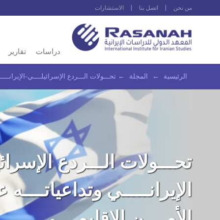
من نحن
اتصل بنا
الاستشارات
دراسات
تقارير
الرئيسية
←
المجلة
←
تحـــولات‭ ‬الـــردع‭ ‬الإسرائيلــــي‭-‬الإيرانـــــي وتداعياتــــه‭ ‬علـــى‭ ‬الأمــــن‭ ‬الإقليمــــي
‬الأمــــن‭ ‬الإقليمــــي