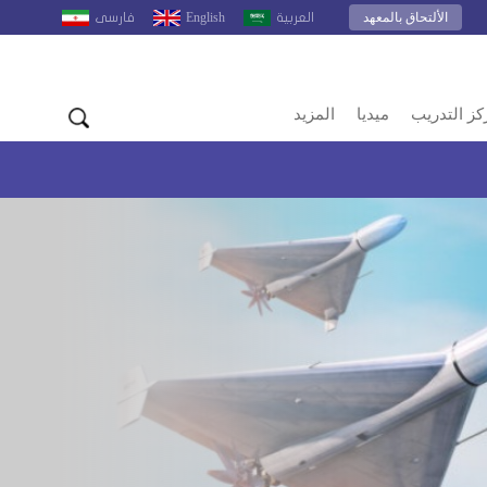
الألتحاق بالمعهد
English
العربية
فارسى
كز التدريب
ميديا
المزيد