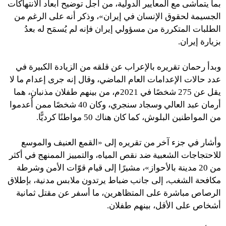
بما يتماشى مع المعايير الدولية، من أجل توضيح أبعاد الانتهاكات
الجسيمة لحقوق الإنسان في إيران»، وذكر أنه على الرغم من
الطلبات المتكررة من مسؤولي إيران فإنه لم يُسمَح له بعدُ
بزيارة إيران.
وبدأ رحمان تقريره بالإعراب عن قلقه من الزيادة الكبيرة في
عدد حالات الإعدامات العام الماضي، وقال إنه جرى إعدام ما لا
يقل عن 275 شخصًا في 2021م، من بينهم طفلان مذنبان، هما
أرمان عبد العالي وسجاد سنجري، وكان 40 شخصًا ممن أُعدموا
من المواطنين البلوش، كما كان هناك 50 مواطنًا كرديًّا.
وأشار في جزء آخر من تقريره إلى «القمع العنيف والموسع
للاحتجاجات الشعبية ضد نقص المياه، والتمييز الممنهج في أكثر
من 20 مدينة بالأحواز»، مشيرًا إلى قيام قوّات الأمن وشرطة
مكافحة الشغب، إلى جانب ضباط يرتدون ملابس مدنية، بإطلاق
الرصاص مباشرة على المتظاهرين، ما أسفر عن مقتل ثمانية
أشخاص على الأقل، بينهم طفلان.