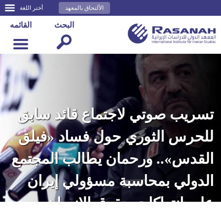
الألتحاق بالمعهد
أختر اللغة
البحث
القائمه
تسريب صوتي لاجتماع قائد سابق
للحرس الثوري حول فساد «فيلق
القدس».. ورحمان يطالب المجتمع
الدولي بمحاسبة مسؤولي إيران
على انتهاكات حقوق الإنسان