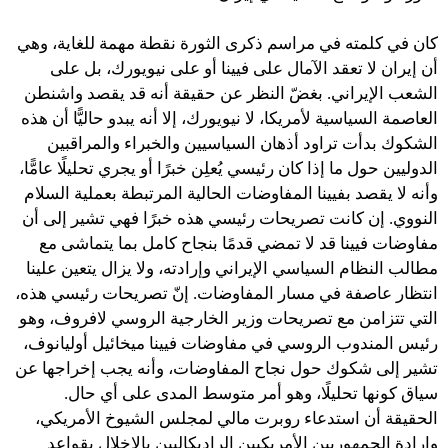
كان في كلمته في مراسم ذكرى الثورة نقطة مهمة للغاية، وهي
أن إيران لا تعقد الآمال على فيينا أو على نيويورك، بل على
الشعب الإيراني. بغضّ النظر عن حقيقة أنه قد يقصد واشنطن
العاصمة السياسية لأمريكا، لا نيويورك، إلا أنه يبدو حاليًّا أن هذه
الشكوك بدأت تراود أذهان السياسيين والخبراء والمراقبين
الدوليين حول ما إذا كان رئيسي يُعلِن خبرًا أو يجري تحليلًا عامًّا،
وأنه لا يقصد بفيينا المفاوضات الحالية المرتبطة بعملية السلام
النووي. إن كانت تصريحات رئيسي هذه خبرًا فهي تشير إلى أن
مفاوضات فيينا قد لا تمضي قدمًا بنجاح كامل بما يتماشى مع
مطالب النظام السياسي الإيراني وإرادته، ولا يزال يتعين علينا
انتظار عاصفة في مسار المفاوضات. إنّ تصريحات رئيسي هذه،
التي تتزامن مع تصريحات وزير الخارجية الروسي لافروف، وهو
رئيس المندوب الروسي في مفاوضات فيينا ميخائيل أوليانوف،
تشير إلى شكوك حول نجاح المفاوضات، وأنه يجب إخراجها عن
سياق كونها تحليلًا، وهو أمر متوسط ​​المدى على أي حال.
الحقيقة أن استدعاء روبرت مالي لمجلس الشيوخ الأمريكي،
وإرادة الجمهوريين الأمريكيين الراديكاليين بالإخلال بقواعد