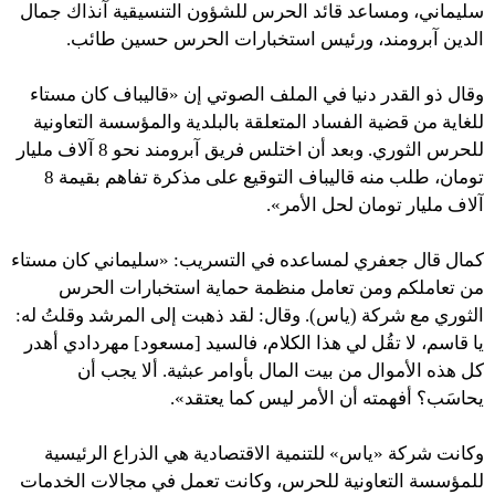
سليماني، ومساعد قائد الحرس للشؤون التنسيقية آنذاك جمال
الدين آبرومند، ورئيس استخبارات الحرس حسين طائب.
وقال ذو القدر دنيا في الملف الصوتي إن «قاليباف كان مستاء
للغاية من قضية الفساد المتعلقة بالبلدية والمؤسسة التعاونية
للحرس الثوري. وبعد أن اختلس فريق آبرومند نحو 8 آلاف مليار
تومان، طلب منه قاليباف التوقيع على مذكرة تفاهم بقيمة 8
آلاف مليار تومان لحل الأمر».
كمال قال جعفري لمساعده في التسريب: «سليماني كان مستاء
من تعاملكم ومن تعامل منظمة حماية استخبارات الحرس
الثوري مع شركة (ياس). وقال: لقد ذهبت إلى المرشد وقلتُ له:
يا قاسم، لا تقُل لي هذا الكلام، فالسيد [مسعود] مهردادي أهدر
كل هذه الأموال من بيت المال بأوامر عبثية. ألا يجب أن
يحاسَب؟ أفهمته أن الأمر ليس كما يعتقد».
وكانت شركة «ياس» للتنمية الاقتصادية هي الذراع الرئيسية
للمؤسسة التعاونية للحرس، وكانت تعمل في مجالات الخدمات