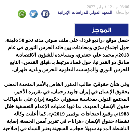
03:06 م - 12 فبراير 2022
بواسطة
المعهد الدولي للدراسات الإيرانية
حصل موقع «راديو فردا» على ملف صوتي مدته نحو 50 دقيقة،
حول اجتماع سرّي ومحادثات بين قائد الحرس الثوري في عام
2018م محمد علي جعفري، ومساعده للشؤون الاقتصادية
صادق ذو القدر نيا، حول فساد مرتبط بـ«فيلق القدس» التابع
للحرس الثوري والمؤسسة التعاونية للحرس وبلدية طهران.
وفي شأن حقوقيّ،
طالب المقرر الخاص بالأمم المتحدة المعني
بحقوق الإنسان في إيران جاويد رحمان، في تقريره الأخير،
المجتمع الدولي بمحاسبة مسؤولي حكومة إيران على «انتهاكات
حقوق الإنسان العديدة، بما فيها عمليات الإعدام التعسفية خلال
1988م، وقمع احتجاجات نوفمبر 2019م». كما
أعلنت وكالة
نشطاء حقوق الإنسان «هرانا»، في تقرير أمس الجمعة، إصابة
الناشطة المدنية
سهيلا حجاب
، السجينة بعنبر النساء في
إصلاحية