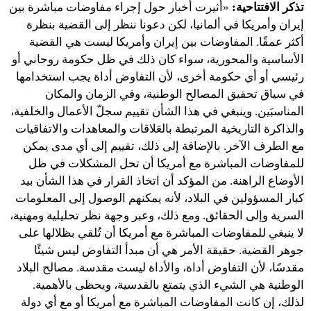
تذكر الافتتاحية:
«أُثيرت أخبار حول إجراء مفاوضات مباشرة بين
إيران وأمريكا في ألمانيا، لكن دعونا ننظر إلى القضية بنظرة
أكثر عمقًا. المفاوضات بين إيران وأمريكا ليست هي القضية
الأساسية والمحورية، سواء كان ذلك في ظل حكومة روحاني أو
رئيسي أو أي حكومة أخرى، لأن التفاوض أداة يجب استخدامها
في سياق تحقيق المصالح الوطنية، وفي الزمان والمكان
المناسبَين. وينبغي في هذا الشأن تقييم سجلّ الأعمال والخلفية،
والذاكرة التاريخية المرتبطة بالعَلاقات والمعاهدات والاتفاقيات
مع الطرف الآخر. بالإضافة إلى ذلك، تقييم إلى أي مدى يمكن
للمفاوضات المباشرة مع أمريكا أن تحل المشكلات في ظل
الأوضاع الراهنة. من المؤكد أن اتخاذ القرار في هذا الشأن بيد
كبار المسؤولين في البلاد، لأنه يمكنهم الوصول إلى المعلومات
السرية وإلى الحقائق. ومع ذلك، وعبر وجهة نظر تحليلية ومهنية،
لا ينبغي للمفاوضات المباشرة مع أمريكا أن تُلقي بظلالها على
جوهر القضية. حقيقة الأمر هي أن مبدأ التفاوض ليس شيئًا
مقدسًا، لأن التفاوض أداة، والأداة ليست مقدسة. مصالح البلاد
الوطنية هي الشيء الذي يتمتع بالقدسية، ويحظى بالأهمية.
لذلك، إن كانت المفاوضات المباشرة مع أمريكا أو مع أي دولة