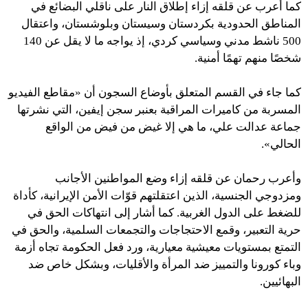
كما أعرب عن قلقه إزاء إطلاق النار على ناقلي البضائع في
المناطق الحدودية بكردستان وسيستان وبلوشستان، واعتقال
500 ناشط مدني وسياسي كردي، إذ يواجه ما لا يقل عن 140
شخصًا منهم تهمًا أمنية.
كما جاء في القسم المتعلق بأوضاع السجون أن «مقاطع الفيديو
المسربة من كاميرات المراقبة بعنبر سجن إيفين، التي نشرتها
جماعة عدالت علي، ما هي إلا غيض من فيض من الواقع
الحالي».
وأعرب رحمان عن قلقه إزاء وضع المواطنين الأجانب
ومزدوجي الجنسية، الذين اعتقلتهم قوّات الأمن الإيرانية، كأداة
للضغط على الدول الغربية. كما أشار إلى انتهاكات الحق في
حرية التعبير، وقمع الاحتجاجات والتجمعات السلمية، والحق في
التمتع بمستويات معيشية معيارية، ورد فعل الحكومة تجاه أزمة
وباء كورونا والتمييز ضد المرأة والأقليات، وبشكل خاص ضد
البهائيين.