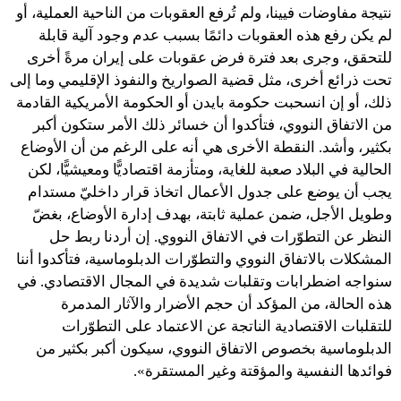
نتيجة مفاوضات فيينا، ولم تُرفع العقوبات من الناحية العملية، أو
لم يكن رفع هذه العقوبات دائمًا بسبب عدم وجود آلية قابلة
للتحقق، وجرى بعد فترة فرض عقوبات على إيران مرةً أخرى
تحت ذرائع أخرى، مثل قضية الصواريخ والنفوذ الإقليمي وما إلى
ذلك، أو إن انسحبت حكومة بايدن أو الحكومة الأمريكية القادمة
من الاتفاق النووي، فتأكدوا أن خسائر ذلك الأمر ستكون أكبر
بكثير، وأشد. النقطة الأخرى هي أنه على الرغم من أن الأوضاع
الحالية في البلاد صعبة للغاية، ومتأزمة اقتصاديًّا ومعيشيًّا، لكن
يجب أن يوضع على جدول الأعمال اتخاذ قرار داخليّ مستدام
وطويل الأجل، ضمن عملية ثابتة، بهدف إدارة الأوضاع، بغضّ
النظر عن التطوّرات في الاتفاق النووي. إن أردنا ربط حل
المشكلات بالاتفاق النووي والتطوّرات الدبلوماسية، فتأكدوا أننا
سنواجه اضطرابات وتقلبات شديدة في المجال الاقتصادي. في
هذه الحالة، من المؤكد أن حجم الأضرار والآثار المدمرة
للتقلبات الاقتصادية الناتجة عن الاعتماد على التطوّرات
الدبلوماسية بخصوص الاتفاق النووي، سيكون أكبر بكثير من
فوائدها النفسية والمؤقتة وغير المستقرة».