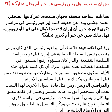
«جهان صنعت»:
هل يعلن رئيسي عن خبر أم يحلل تحليلًا عامًّا؟
تساءلت افتتاحية صحيفة «جهان صنعت»، عبر كاتبها الصحفي
محمد بهشتي وند، عن حقيقة كلمة إبراهيم رئيسي في مراسم
ذكرى الثورة، حول أن إيران لا تعقد الآمال على فيينا أو نيويورك،
فهل بذلك يعلن عن خبر أم يُجري تحليلًا؟
وردَ في الافتتاحية:
«لا شك أن إبراهيم رئيسي، الذي كان يتولى
منصب رئيس السلطة القضائية في إيران قبل توليه رئاسة
السلطة التنفيذية، والذي كان مسؤولًا رفيع المستوى في
السلطة القضائية لعدة عقود، يدرك أن كل كلمة يقولها هذه
الأيام ستكون مصحوبة بتفسيرات وتحليلات بسيطة ومعقدة من
قِبَل المواطنين، وكذلك من قِبَل السياسيين الإيرانيين
والمراقبين الدوليين، ومن قِبَل قادة الدول الأخرى. لهذا السبب
يجب أن يستحضر أفق تداعيات تفسير وتحليل كل كلمة ينطق
بها. كان رئيسي أمس المتحدث الرئيسي في مراسم ذكرى
انتصار الثورة عام ١٩٧٩م، وذكّر بالتفصيل بنقاط حول جوهر
الثورة والأوضاع الحالية في إيران.