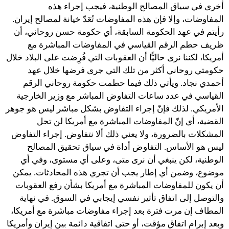
أخرى في سياق المصالح الوطنية، فيجب إجراء هذه
المفاوضات، وإلا فإن هذه المفاوضات تُعَدّ خيانة لمصالح إيران.
رأيتم في عهد الحكومة السابقة، أي حكومة حسن روحاني، أن
ظريف حطم الرقم القياسي في المفاوضات المباشرة مع
أمريكا، لكننا نرى حاليًّا أن العقوبات التي فُرِضت على البلاد خلال
حكومتي روحاني أكثر من تلك التي جرى فرضها خلال عهد
أحمدي نجاد. ويأتي ذلك فيما حطمت حكومة روحاني الرقم
القياسي في عدد ساعات التفاوض المباشر مع وزير الخارجية
الأمريكي. لذلك فإنّ إجراء التفاوض بشكل مباشر ليس هو جوهر
القضية، أي إنّ المفاوضات المباشرة مع أمريكا لن تحل
المشكلات بالضرورة، ولا يعني ذلك ألا نتفاوض. إجراء التفاوض
ليس هو الأساس. التفاوض أداة في سياق تحقيق المصالح
الوطنية، لكن ينبغي أن نرى متى، وعلى أي مستوى، وفي أي
موضوع، وضمن أي إطار يجب أن تجري هذه المحادثات. يمكن
أن يكون للمفاوضات المباشرة مع أمريكا بشأن رفع العقوبات
والتوصل إلى اتفاق تأثير نفسي إيجابي في السوق. في نهاية
المطاف إن مرت فترة بعد إجراء مفاوضات مباشرة مع أمريكا،
وبعد إبرام اتفاق مؤقت، أو حتى اتفاقية دائمة بين إيران وأمريكا