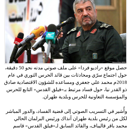
حصل موقع «راديو فردا» على ملف صوتي مدته نحو 50 دقيقة،
حول اجتماع سرّي ومحادثات بين قائد الحرس الثوري في عام
2018م محمد علي جعفري ومساعده للشؤون الاقتصادية صادق
ذو القدر نيا، حول فساد مرتبط بـ«فيلق القدس» التابع للحرس
والمؤسسة التعاونية للحرس وبلدية طهران.
وأُشير في التسريب الصوتي إلى قضية الفساد، والدور المباشر
لكل من رئيس بلدية طهران آنذاك ورئيس البرلمان الحالي
محمد باقر قاليباف، والقائد السابق لـ«فيلق القدس» قاسم