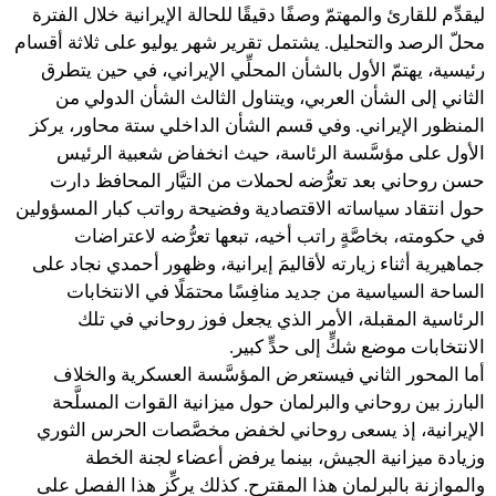
ليقدِّم للقارئ والمهتمّ وصفًا دقيقًا للحالة الإيرانية خلال الفترة
محلّ الرصد والتحليل. يشتمل تقرير شهر يوليو على ثلاثة أقسام
رئيسية، يهتمّ الأول بالشأن المحلِّي الإيراني، في حين يتطرق
الثاني إلى الشأن العربي، ويتناول الثالث الشأن الدولي من
المنظور الإيراني. وفي قسم الشأن الداخلي ستة محاور، يركز
الأول على مؤسَّسة الرئاسة، حيث انخفاض شعبية الرئيس
حسن روحاني بعد تعرُّضه لحملات من التيَّار المحافظ دارت
حول انتقاد سياساته الاقتصادية وفضيحة رواتب كبار المسؤولين
في حكومته، بخاصَّةٍ راتب أخيه، تبعها تعرُّضه لاعتراضات
جماهيرية أثناء زيارته لأقاليمَ إيرانية، وظهور أحمدي نجاد على
الساحة السياسية من جديد منافِسًا محتمَلًا في الانتخابات
الرئاسية المقبلة، الأمر الذي يجعل فوز روحاني في تلك
الانتخابات موضع شكٍّ إلى حدٍّ كبير.
أما المحور الثاني فيستعرض المؤسَّسة العسكرية والخلاف
البارز بين روحاني والبرلمان حول ميزانية القوات المسلَّحة
الإيرانية، إذ يسعى روحاني لخفض مخصَّصات الحرس الثوري
وزيادة ميزانية الجيش، بينما يرفض أعضاء لجنة الخطة
والموازنة بالبرلمان هذا المقترح. كذلك يركِّز هذا الفصل على