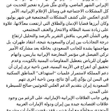
الإيراني الشهر الماضي، والذي مثَّل شرارة تفجير للحديث عن
كل المشكلات الاجتماعية في وسائل الإعلام الإيرانية، الأمر
الذي انعكس على كشف المشكلات المجتمعية في شهر يوليو،
وكان أبرزها قضايا الإدمان والطلاق التي ارتفعت معدَّلاتها، علاوة
على زيادة نسبة البطالة والانتحار والعنف المجتمعي.
وفي الشأن العربي، يناقش التقرير بالرصد والتحليل ارتفاع
درجة التجاذبات بين إيران والسعودية نتيجة، انتقاد طهران، بل
مهاجمتها بشدة للجانب السعودي، بخاصَّة بعد مشاركة الأمير
تركي الفيصل في مؤتمر المعارضة الإيرانية بباريس، واتهام
طهران للرياض بتعطيل المفاوضات اليمنية بالكويت، وعدم
تحقيق أي انفراج في الأزمة اليمنية، فمن ناحية ترى إيران أن
دعم المملكة لاستمرار علميات “استهداف” المناطق السكنية
في اليمن لن يؤدِّي إلى أيّ نتائج، ومن ناحية أخرى تتهم
السعودية إيران بتقديم الدعم العلني للحوثيين-صالح للسيطرة
على المدن.
وفي جانب العلاقات الإيرانية-الإماراتية، على الرغم من وجود
علاقات اقتصادية جيدة بين إيران ودولة الإمارات العربية
المتحدة، وبخاصَّة مع إمارة دبي، فقد رفضت الإمارات مشروع