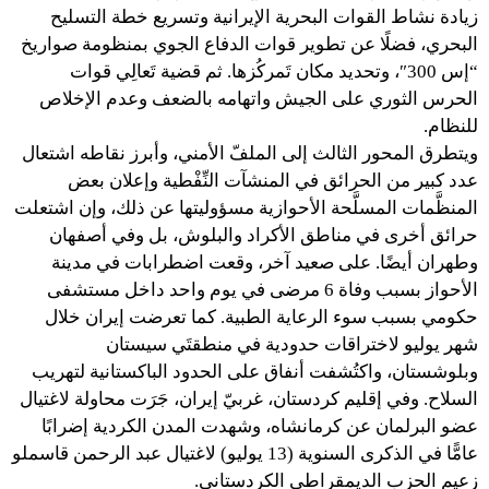
زيادة نشاط القوات البحرية الإيرانية وتسريع خطة التسليح
البحري، فضلًا عن تطوير قوات الدفاع الجوي بمنظومة صواريخ
“إس 300″، وتحديد مكان تَمركُزها. ثم قضية تَعالِي قوات
الحرس الثوري على الجيش واتهامه بالضعف وعدم الإخلاص
للنظام.
ويتطرق المحور الثالث إلى الملفّ الأمني، وأبرز نقاطه اشتعال
عدد كبير من الحرائق في المنشآت النِّفْطية وإعلان بعض
المنظَّمات المسلَّحة الأحوازية مسؤوليتها عن ذلك، وإن اشتعلت
حرائق أخرى في مناطق الأكراد والبلوش، بل وفي أصفهان
وطهران أيضًا. على صعيد آخر، وقعت اضطرابات في مدينة
الأحواز بسبب وفاة 6 مرضى في يوم واحد داخل مستشفى
حكومي بسبب سوء الرعاية الطبية. كما تعرضت إيران خلال
شهر يوليو لاختراقات حدودية في منطقتَي سيستان
وبلوشستان، واكتُشفت أنفاق على الحدود الباكستانية لتهريب
السلاح. وفي إقليم كردستان، غربيّ إيران، جَرَت محاولة لاغتيال
عضو البرلمان عن كرمانشاه، وشهدت المدن الكردية إضرابًا
عامًّا في الذكرى السنوية (13 يوليو) لاغتيال عبد الرحمن قاسملو
زعيم الحزب الديمقراطي الكردستاني.