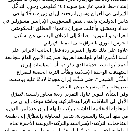
إنشاء خط أنابيب غاز يبلغ طوله 400 كيلومتر، وحول التدخُّل
الإيراني في العراق وسوريا، رفعت إيران وتيرة تدخُّلاتها في
هاتين الدولتين، والتقى بعض المسؤولين الإيرانيين مسؤولين في
بغداد ودمشق، وأعلنت طهران دعمها “المطلق” للحكومتين
العراقية والسورية، إضافةً إلى الإعلان الرسمي عن تشكيل
الحرس الثوري بالعراق على النمط الإيراني.
علاوة على ذلك يتناول التقرير ردة فعل الجانب الإيراني على
كلمة الأمين العام للجامعة العربية. فلم يُنهِ الأمين العامّ للجامعة
أحمد أبو الغيط حديثه الذي ذكر فيه أن “سياسات إيران
استهدفت الوحدة الإسلامية وهيَّأت التربة الخصبة للصراع
السُّنِّي-الشيعي”، حتى شنَّت إيران هجومًا لاذعًا عليه ووصفت
تصريحاته بـ”المتسرعة وغير البنَّاءة”.
وفي الشأن الدولي تناول التقرير أربعة محاور رئيسية، تَطرَّق
الأول إلى العلاقات الإيرانية-التركية، بخاصَّة موقف إيران من
المحاولة الانقلابية الفاشلة بتركيا، واتهام إيران عددًا من الدول،
من بينها أمريكا والسعودية، بتدبير المحاولة والتطرُّق إلى طبيعة
التفاهمات التركية-الإسرائيلية والتركية-الروسية الأخيرة تجاه
الملفات الإقليمية، لا سيَّما الملفّ السوري والتنسيق في وجهات