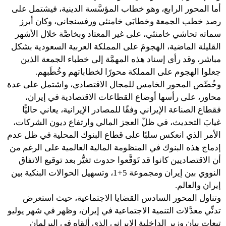
أما المحور الرابع، وهو خطاب المؤسَّسة الدينية، فيشتمل على
رصد خطب الجمعة وخطابَي خامنئي ورفسنجاني، وكان أبرز
سماته تحاشي خامنئي، على غير المعتاد وبخاصَّة خلال الأشهر
القليلة الماضية، الهجومَ على المملكة العربية السعودية بشكل
مباشر، وقد رأى إسناد هذه المهمَّة إلى خطباء الجمعة الذين
جعلوا الهجوم على المملكة محورًا لخطاباتهم وخُطَبهم.
وخُصِّص المحور الخامس للمجال الاقتصادي، واشتمل على عدة
محاور، على رأسها أوضاع القطاعات الاقتصادية في إيران،
فقطاع الصناعة الإيراني وفقًا للمصادر الإيرانية، يعاني حاليًّا
غيابَ التحديث، في ظلّ العجز المالي وارتفاع ديون الشركات،
الأمر الذي انعكس سلبًا على قطاع البنوك المحلية في ظل عدم
إدماج هذه البنوك في المنظومة المالية العالمية على الرغم من
أن الاقتصاديين كانوا قد تَوَقَّعوا حدوث تغيُّر بعد توقيع الاتفاق
النووي بين إيران ومجموعة 5+1، وتسهيل الحوالات البنكية بين
إيران والعالم.
وتناول المحور السادس القضايا الاجتماعية، حيث استعرض
تدنِّي معدَّلات التنمية الاجتماعية في إيران، وظهر في شهر يوليو
تبعات بيان وزير الداخلية الإيراني الذي ألقاه في البرلمان