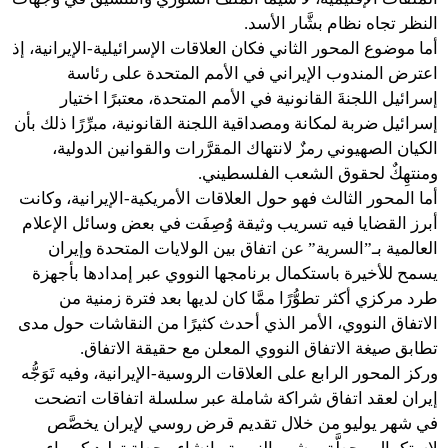
النظر تجاه نظام بشَّار الأسد.
أما موضوع المحور الثاني فكان العلاقات الإسرائيلية-الإيرانية، إذ
اعترض المندوب الإيراني في الأمم المتحدة على رئاسة
إسرائيل اللجنةَ القانونية في الأمم المتحدة، معتبرًا اختيار
إسرائيل ضربة لمكانة ومصداقية اللجنة القانونية، مبرِّرًا ذلك بأن
الكيان الصهيوني رمزٌ لانتهاك المقرَّرات والقوانين الدولية،
ومنتهِكٌ لحقوق الشعب الفلسطيني.
أما المحور الثالث فهو حول العلاقات الأمريكية-الإيرانية، وكانت
أبرز القضايا فيه تسريب وثيقة وُصِفَت في بعض وسائل الإعلام
العالمية بـ”السرية” عن اتفاق بين الولايات المتحدة وإيران
يسمح للأخيرة باستكمال برنامجها النووي عبر إمدادها بأجهزة
طرد مركزي أكثر تطوُّرًا ممَّا كان لديها بعد فترة زمنية من
الاتفاق النووي، الأمر الذي أحدث كثيرًا من النقاشات حول مدى
تطابق صيغة الاتفاق النووي المعلن مع حقيقة الاتفاق.
وركز المحور الرابع على العلاقات الروسية-الإيرانية، وفيه تَوَجُّه
إيران لعقد اتفاق شراكة شاملة عبر سلسلة اتفاقات اتضحت
في شهر يوليو من خلال تقديم قرض روسي لإيران يخصَّص