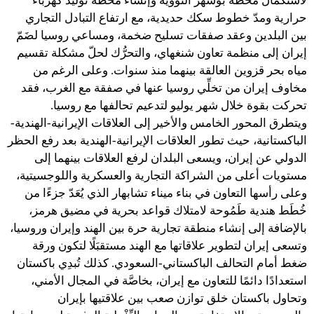
لاستكمال محطَّة بوشهر النووية وإنشاء محطة توليد كهرباء
حرارية ومدّ خطوط سكك حديدية، مع ارتفاع التبادل التجاري
بين البلدين وعقد صفقات تسليح ضخمة، ومساعي روسيا لضَمّ
إيران إلى منظمة تعاون شنغهاي، والتحرُّك لحلّ مشكلة تقسيم
مياه بحر قزوين العالقة بينهما منذ سنوات. وعلى الرغم من
مخاوف إيران من تخلِّي روسيا عنها في صفقة مع الغرب، فقد
تحركت بقوة خلال شهر يوليو لتدعيم تحالفها مع روسيا.
ويتطرق المحور الخامس والأخير إلى العلاقات الإيرانية-الهندية-
الباكستانية، حيث تطور العلاقات الإيرانية-الهندية بعد رفع الحظر
الدولي عن إيران، ويسعى البلدان لرفع العلاقات بينهما إلى
مستويات أعلى من الشراكة التجارية والعسكرية واللوجسيتية،
وعلى رأسها التعاون في بناء ميناء تشابهار الذي يُعَدّ جزءًا من
خُطَط هندية طَمُوحة لامتلاك قواعد بحرية في مضيق هرمز،
بالإضافة إلى إنشاء منطقة تجارية حرة بين الهند وإيران وروسيا،
وتسعى إيران لتطوير علاقاتها مع الهند مستقبَلًا لتكون ورقة
ضغط أمام التحالف الباكستاني-السعودي. كذلك تُبدِي باكستان
استعدادًا دائمًا للتعاون مع إيران، بخاصَّة في المجال الأمني،
وتحاول باكستان خلق توازن صعب بين علاقتيها بإيران