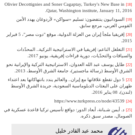
Olivier Decottignies and Soner Cagaptay, Turkey's New Base in
[18]
Qatar, Washington institute, January 11, 2016.
السودانيون ينتفضون: تسليم «سواكن» لأردوغان يهدد الأمن
[19]
القومي العربي، مرجع سابق.
إفريقيا ملجأ إيران من العزلة الدولية، موقع "دوت مصر"، 5 فبراير
[20]
2015.
التغلغل الناعم: إفريقيا في الاستراتيجية التركية.. المحدّدات
[21]
والسياقات والتحدّيات، دورية قراءات إفريقية، يونيو 2017.
طايل يوسف عبد الله العدوان، الاستراتيجية التركية والإيرانية نحو
[22]
الشرق الأوسط (رسالة ماجستير)، جامعة الشرق الأوسط، 2013.
5 دول تقطع علاقاتها مع إيران.. والعالم يندد بانتهاكاتها بعد اعتداء
[23]
طهران على البعثات الدبلوماسية السعودية، جريدة الشرق الأوسط
(لندن)، 08 يناير 2016.
https://www.turkpress.co/node/43539
[24]
د. أيمن شـبانة، أبعاد الدور: دوافع تأسيس تركيا قاعدة عسكرية في
[25]
الصومال، مصدر سبق ذكره.
محمد عبد القادر خليل