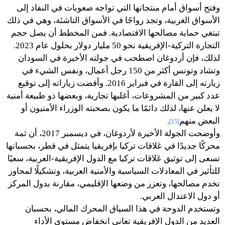
وفتح أسواق أمام منتجاتها التي تواجه صعوبات في النفاذ إلى
الأسواق الغربية، وتجد رواجًا في الأسواق الناشئة، وهي في ذلك
تبتغي حماية مصالحها الاقتصادية. فمن المخطط أن يصل حجم
التجارة التركية-الإفريقية نحو 50 مليار دولار بحلول عام 2023.
لذلك، فإن أردوغان اصطحب في جولته الأخيرة في السودان
وتشاد وتونس أكثر من 150 رجل أعمال، ونفس الشيء في
زيارته إلى القارة في فبراير 2016. وأفضت زياراته إلى توقيع
عدد كبير من المشروعات، أغلبها تجارية، وبعضها ذو طبيعة أمنية
لا يعلن عنها، لذلك دائمًا ما يكون بصحبته الوزراء الأمنيون أو
البعض منهم
.
[15]
وأوضحت الجولة الأخيرة لأردوغان، في ديسمبر 2017، أن ثمة
محركًا جديدًا في عَلاقات تركيا بإفريقيا يتمثل في قطر، بحسبانها
تسعى إلى توثيق عَلاقات تركيا مع الدول الإفريقية-العربية، سعيًا
للتأثير في المعادلات السياسية والأمنية العربية، وتشكيلًا لمحاور
تخدم مصالحها، وتعزز من وضعها الإقليمي، مقارنة بدول المركز
أو دول الاعتدال العربي.
وتستخدم الدوحة في هذا السياق المحرك المالي، بحسبان
العديد من الدول الإفريقية تعاني انخفاض مستوى الأداء