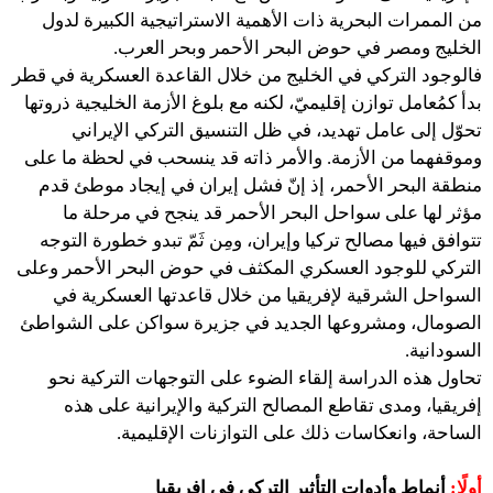
من الممرات البحرية ذات الأهمية الاستراتيجية الكبيرة لدول
الخليج ومصر في حوض البحر الأحمر وبحر العرب.
فالوجود التركي في الخليج من خلال القاعدة العسكرية في قطر
بدأ كمُعامل توازن إقليميّ، لكنه مع بلوغ الأزمة الخليجية ذروتها
تحوّل إلى عامل تهديد، في ظل التنسيق التركي الإيراني
وموقفهما من الأزمة. والأمر ذاته قد ينسحب في لحظة ما على
منطقة البحر الأحمر، إذ إنّ فشل إيران في إيجاد موطئ قدم
مؤثر لها على سواحل البحر الأحمر قد ينجح في مرحلة ما
تتوافق فيها مصالح تركيا وإيران، ومِن ثَمّ تبدو خطورة التوجه
التركي للوجود العسكري المكثف في حوض البحر الأحمر وعلى
السواحل الشرقية لإفريقيا من خلال قاعدتها العسكرية في
الصومال، ومشروعها الجديد في جزيرة سواكن على الشواطئ
السودانية.
تحاول هذه الدراسة إلقاء الضوء على التوجهات التركية نحو
إفريقيا، ومدى تقاطع المصالح التركية والإيرانية على هذه
الساحة، وانعكاسات ذلك على التوازنات الإقليمية.
أولًا:
أنماط وأدوات التأثير التركي في إفريقيا