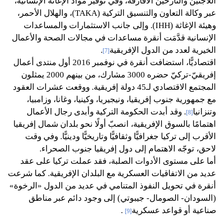
اللاجئين والنازحين الأفارقة، وفي توفير موادِّ الإغاثة الإنسانية،
عبر وكالة التعاون والتنسيق التركية (TAKA)، والهلال الأحمر،
وهيئة الإغاثة (IHH). وإلى جانب الاستثمارات والمساعدات
الإنسانية قدَّمَت أنقرة مساعدات في مجالات الصحة والأعمال
الخيرية لعدد من الدول الإفريقية
.
[7]
اقتصاديًّا، استضافت أنقرة في نوفمبر 2016 أول منتدى أعمال
إفريقيّ-تركيّ حضره 3000 مشارك، من بينهم 2000 يمثلون
المجتمع الاقتصادي لـ45 دولة إفريقية. ووقعت عشرات العقود
مع جمهورية جنوب إفريقيا، ونيجيريا، وكينيا، وغانا، وزامبيا،
وتنزانيا
. وقد أبدت الحكومة التركية وأبدى رجال الأعمال
[8]
اهتمامًا بالسوق الإفريقية، انصبّ أولًا نحو بلدان شمال إفريقيا
الأقرب إلى تركيا جغرافيًّا وثقافيًّا وتاريخيًّا ودينيًّا. وفي وقت
لاحق، توجّه الاهتمام إلى دول إفريقيا جنوب الصحراء.
أما على مستوى الأدوات الصلبة، فقد عملت تركيا على عقد
عديد من الاتفاقيات العسكرية مع البلدان الإفريقية. كما شرعت
أنقرة في تحويل النفوذ المتنامي في عديد من الدول «الرخوة»
(السودان- الصومال- جيبوتي) إلى وجود دائم عبر مناطق
صناعية أو قواعد عسكرية
.
[9]