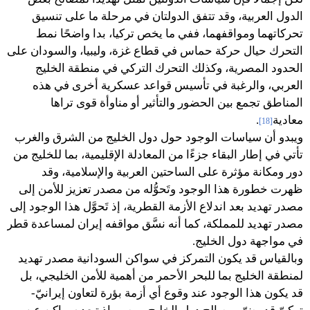
الدول العربية، وقد تتفق الدولتان في مرحلة ما على تنسيق
تحركاتهما ومواقفهما، ففي ما يخص تركيا، بدا واضحًا نمط
التحرك حيال حركة حماس في قطاع غزة، وليبيا، والسودان على
الحدود المصرية، وكذلك التحرك التركي في منطقة الخليج
العربي، والرغبة في تأسيس قواعد عسكرية أخرى في هذه
المناطق تجمع بين الحضور والتأثير أو مناوأة قوى تراها
معادية
.
[18]
ويبدو أن سياسات الوجود حول دول الخليج من الشرق والغرب
تأتي في إطار البقاء جزءًا من المعادلة الإقليمية، بما للخليج من
دور ومكانة مؤثرة على الساحتين العربية والإسلامية، وقد
ظهرت خطورة هذا الوجود وتَحوُّله من مصدر تعزيز للأمن إلى
مصدر تهديد بعد اندلاع الأزمة القطرية، إذ تَحوَّل هذا الوجود إلى
مصدر تهديد للمملكة، كما أنه نسَّق مواقفه إيران لمساعدة قطر
في مواجهة دول الخليج.
وبالقياس قد يكون التمركز في سواكن السودانية مصدر تهديد
لمنطقة الخليج بما للبحر الأحمر من أهمية للأمن الخليجي، بل
قد يكون هذا الوجود عند وقوع أي أزمة بؤرة لتعاون إيرانيّ-