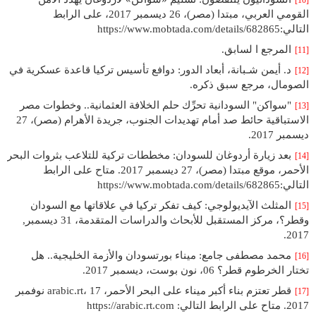
[10]
القومي العربي، مبتدا (مصر)، 26 ديسمبر 2017، على الرابط
التالي:https://www.mobtada.com/details/682865
المرجع ا لسابق.
[11]
د. أيمن شـبانة، أبعاد الدور: دوافع تأسيس تركيا قاعدة عسكرية في
[12]
الصومال، مرجع سبق ذكره.
"سواكن" السودانية تحرِّك حلم الخلافة العثمانية.. وخطوات مصر
[13]
الاستباقية حائط صد أمام تهديدات الجنوب، جريدة الأهرام (مصر)، 27
ديسمبر 2017.
بعد زيارة أردوغان للسودان: مخططات تركية للتلاعب بثروات البحر
[14]
الأحمر، موقع مبتدا (مصر)، 27 ديسمبر 2017. متاح على الرابط
التالي:https://www.mobtada.com/details/682865
المثلث الآيديولوجي: كيف تفكر تركيا في علاقاتها مع السودان
[15]
وقطر؟، مركز المستقبل للأبحاث والدراسات المتقدمة، 31 ديسمبر,
2017.
محمد مصطفى جامع: ميناء بورتسودان والأزمة الخليجية.. هل
[16]
تختار الخرطوم قطر؟ 06، نون بوست، ديسمبر 2017.
قطر تعتزم بناء أكبر ميناء على البحر الأحمر، arabic.rt، 17 نوفمبر
[17]
2017. متاح على الرابط التالي: https://arabic.rt.com