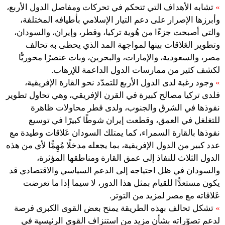
»
تشابه الأهداف التي تتحكم في تحركات ومفاصل الدول الأربع،
وأبرزها الإصرار على دعم التيار الإسلامي بأطيافه المختلفة،
والتي أصبحت جزءًا من هُوية تركيا، وقطر، وإيران، والسودان،
وتطوير العَلاقات بينها لمواجهة المد الذي يحظى به تحالف
مصر، والسعودية، والإمارات، والبحرين، وبات عنصرًا محوريًّا
لكشف كثير من ممارسات الدول الداعمة للإرهاب.
»
وجود رغبة لدى الدول الأربع للتمدّد نحو القارة الإفريقية،
فلدى تركيا مصالح كبيرة في القرن الإفريقي، وهي تحاول تطوير
نفوذها في الشرق والجنوب، ولدى قطر محاولات ظاهرة
للتغلغل في العمق، وقطعت إيران شوطًا كبيرًا في توسيع
نفوذها بالقارة السمراء، كما يمتلك السودان عَلاقات وطيدة مع
عدد كبير من الدول الإفريقية، بما يجعله مدخلًا مُهِمًّا لأي من هذه
الدول الثلاث للنفاذ إلى عمق القارة ومناطقها المؤثرة،
والسودان في ظل احتياجه إلى الدعم السياسي والاقتصادي قد
يكون مستعدًّا للقيام بمثل هذا الدور، لا سيما إذا ما تعرضت
عَلاقاته مع مصر لمزيد من التوتر.
»
تشكل تحالف بهذه الطريقة يمنح بعض القوى الكبرى فرصة
لدعم تصوّراته بشأن مزيد من استنزاف القوى الرئيسية في