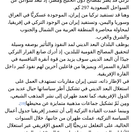
تركيّ قد يضرّ بمصالح دول الخليج ومصر، إذ تبعد سواكن عن
السواحل السعودية 297 كم.
وهنا قد تستفيد تركيا من إيران، الموجودة عسكريًّا في العراق
وسوريا واليمن، وتستفيد إيران من الوجود التركي في إفريقيا،
لمحاولة محاصرة المنطقة العربية من الشمال والجنوب
والشرق والغرب.
يوظف البلدان البعد الديني لمد النفوذ والتأثير بوصفه وسيلة
لتحقيق المصالح القومية للبلدين، إذ أدرك صانع القرار التركي
جيدًا أن البعد الديني سوف يزيد من قوة أنقرة التنافسية في
القارة السمراء، ويميزها من فاعلين آخرين لهم نفوذ كبير داخل
القارة الإفريقية.
في الإطار ذاته، تتبنى إيران مقاربات تستهدف العمل على
استغلال البعد الديني في تشكيل أطر سياساتها حيال عديد من
الدول الإفريقية، كما تعمد طهران إلى نشر المذهب الشيعي،
ومِن ثَمّ تشكيل جماعات مذهبية متمايزة عن محيطها
.
[19]
وبينما عمدت القيادة التركية إلى أن تتصدر إفريقيا جدول أعمال
السياسة التركية، عملت طهران من جانبها، خلال السنوات
الخالية، على التغلغل تدريجيًّا إلى العمق الإفريقي عبر استغلال