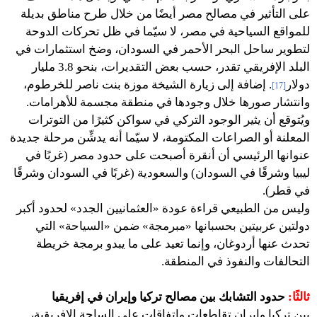
على التأثير في مصالح مصر أيضًا من خلال طرح مناطق بديلة
للمواقع السياحية في مصر، لا سيّما في ظل تحركات الدوحة
لتطوير ساحل البحر الأحمر في السودان، وضخ استثمارات في
البلد الإفريقي تقدر، حسب بعض التقديرات، بنحو 3.8 مليار
دولار
. إضافة إلى زيارة الشيخة موزة بنت ناصر للخرطوم،
[17]
وانتشار صورها خلال وجودها في منطقة مجسمة للأهرامات.
‎ويُتوقع أن يثير الوجود التركي في سواكن كثيرًا من التوترات
المعلنة أو الصراعات المكتومة، لا سيّما أنه يدشِّن مرحلة جديدة
عنوانها الرئيسي أن أنقرة أصبحت على حدود مصر (غربًا في
ليبيا وشرقًا في السودان) والسعودية (غربًا في السودان وشرقًا
في قطر).
وليس من الطبيعي قراءة عودة «العثمانيين الجدد» لحدود أكبر
دولتين عربيتين بحسبانها «مبرمجة» ضمن «السياحة» التي
تحدث عنها أردوغان، وإنما تعيد على ما يبدو برمجة خريطة
التحالفات والنفوذ في المنطقة.
ثالثًا:
حدود التشابك بين مصالح تركيا وإيران في إفريقيا
بين تركيا وإيران تقاطعات واتفاقات على الساحة الإفريقية،