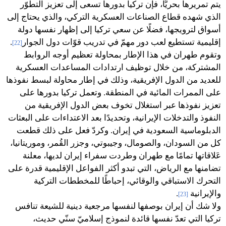
يتم تمريرها بحريًّا، فإن تركيا بدورها تسعى إلى تعزيز التطوّر
الذي شهده قطاع الصناعات العسكرية التركي، والذي يحتاج إلى
أسواق لترويجها، فضلًا عن سعي تركيا إلى إظهار نفسها دولة
إقليمية تستطيع لعب دور مهمّ في تدريب قوّات دول الجوار
.
[22]
وتقوم طهران في هذا الإطار بمحاولة تعظيم أوجه الروابط
المشتركة، من خلال توظيف ارتدادات المساعدات العسكرية
للعديد من الدول الإفريقية، وذلك في إطار محاولة لبسط نفوذها
على الممرات المائية في المنطقة. وتعمل تركيا بدورها على
تعزيز نفوذها عبر استغلال تخوف بعض الدول الإفريقية من
النفوذ والتدخلات الإيرانية، وتحديدًا بعد الاعتداءات على البعثات
الدبلوماسية السعودية في إيران. وكردّ فعل على ذلك قطعت
كل من السودان، والصومال، وجيبوتي، وجزر القُمر، وموريتانيا،
عَلاقاتها تمامًا مع طهران وطردت سفراء إيران لديها، معلنة
تضامنها مع الرياض، التي تبدو أكثر الفواعل الإقليمية قدرة على
التحرك الاستباقي والوقائي، إحباطًا للمخططات التركية
والإيرانية
.
[23]
ولا شك أن إيران بوصفها لنفسها مرجعية دينية للشيعة تنافس
تركيا التي تعدّ نفسها قائدة لنموذج إسلاميّ سنّي حديث،