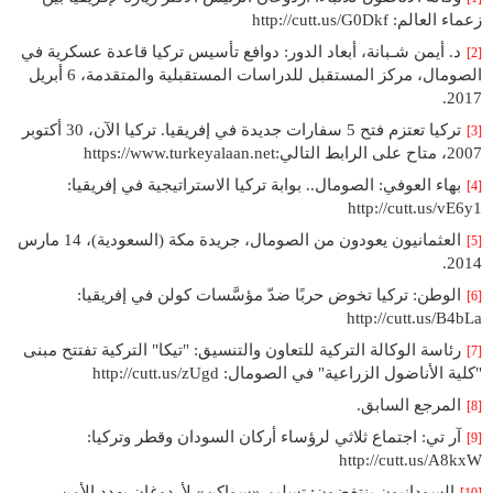
زعماء العالم: http://cutt.us/G0Dkf
د. أيمن شـبانة، أبعاد الدور: دوافع تأسيس تركيا قاعدة عسكرية في
[2]
الصومال، مركز المستقبل للدراسات المستقبلية والمتقدمة، 6 أبريل
2017.
تركيا تعتزم فتح 5 سفارات جديدة في إفريقيا. تركيا الآن، 30 أكتوبر
[3]
2007، متاح على الرابط التالي:https://www.turkeyalaan.net
بهاء العوفي: الصومال.. بوابة تركيا الاستراتيجية في إفريقيا:
[4]
http://cutt.us/vE6y1
العثمانيون يعودون من الصومال، جريدة مكة (السعودية)، 14 مارس
[5]
2014.
الوطن: تركيا تخوض حربًا ضدّ مؤسَّسات كولن في إفريقيا:
[6]
http://cutt.us/B4bLa
رئاسة الوكالة التركية للتعاون والتنسيق: "تيكا" التركية تفتتح مبنى
[7]
"كلية الأناضول الزراعية" في الصومال: http://cutt.us/zUgd
المرجع السابق.
[8]
آر تي: اجتماع ثلاثي لرؤساء أركان السودان وقطر وتركيا:
[9]
http://cutt.us/A8kxW
السودانيون ينتفضون: تسليم «سواكن» لأردوغان يهدد الأمن