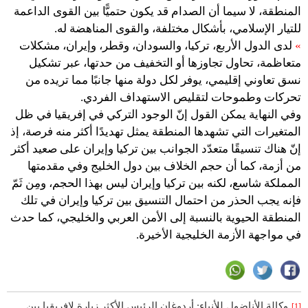
المنطقة، لا سيما أن الصدام قد يكون حتميًّا بين القوى الداعمة
للتيار الإسلامي، بأشكال مختلفة، والقوى المناهضة له.
»
لدى الدول الأربع، تركيا، والسودان، وقطر، وإيران، مشكلات
متعاظمة، تحاول تجاوزها أو التخفيف من حدتها، عبر تشكيل
نسق تعاوني إقليمي، يوفر لكل دولة منها جانبًا مما تريده من
تحركات وطموحات لتقليص الاستهداف الفردي.
وفي النهاية يمكن القول إنّ الوجود التركي في إفريقيا في ظل
المتغيرات التي تشهدها المنطقة يمثل تهديدًا أكثر منه فرصة، إذ
إنّ هناك تنسيقًا متعدّد الجوانب بين تركيا وإيران على صعيد أكثر
من أزمة، كما أن حجم الخلاف بين دول الخليج وفي مقدمتها
المملكة شاسع، لكنه بين تركيا وإيران ليس بهذا الحجم، ومِن ثَمّ
فإنه يجب الحذر من احتمال التنسيق بين تركيا وإيران في تلك
المنطقة الحيوية بالنسبة إلى الأمن العربي والخليجي، كما حدث
في مواجهة الأزمة الخليجية الأخيرة.
وكالة الأناضول للأنباء: أردوغان الرئيس الأكثر زيارة لإفريقيا بين
[1]