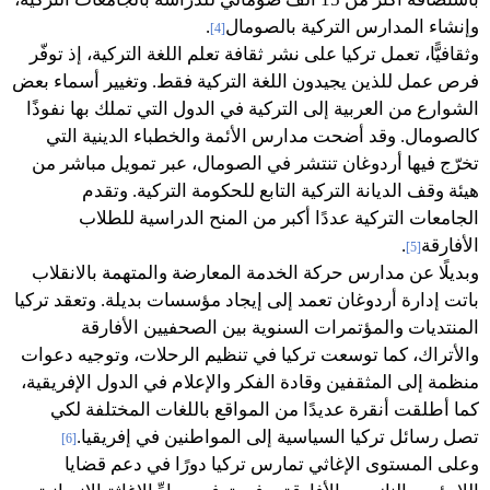
وإنشاء المدارس التركية بالصومال
.
[4]
وثقافيًّا، تعمل تركيا على نشر ثقافة تعلم اللغة التركية، إذ توفّر
فرص عمل للذين يجيدون اللغة التركية فقط. وتغيير أسماء بعض
الشوارع من العربية إلى التركية في الدول التي تملك بها نفوذًا
كالصومال. وقد أضحت مدارس الأئمة والخطباء الدينية التي
تخرّج فيها أردوغان تنتشر في الصومال، عبر تمويل مباشر من
هيئة وقف الديانة التركية التابع للحكومة التركية. وتقدم
الجامعات التركية عددًا أكبر من المنح الدراسية للطلاب
الأفارقة
.
[5]
وبديلًا عن مدارس حركة الخدمة المعارضة والمتهمة بالانقلاب
باتت إدارة أردوغان تعمد إلى إيجاد مؤسسات بديلة. وتعقد تركيا
المنتديات والمؤتمرات السنوية بين الصحفيين الأفارقة
والأتراك، كما توسعت تركيا في تنظيم الرحلات، وتوجيه دعوات
منظمة إلى المثقفين وقادة الفكر والإعلام في الدول الإفريقية،
كما أطلقت أنقرة عديدًا من المواقع باللغات المختلفة لكي
تصل رسائل تركيا السياسية إلى المواطنين في إفريقيا.
[6]
وعلى المستوى الإغاثي تمارس تركيا دورًا في دعم قضايا