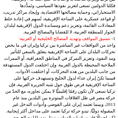
فكلتا الدولتين تسعى لتعزيز نفوذها السياسي، وتَمدُّدها
الاستخباراتي، وحماية مصالحها الاقتصادية، وإيجاد مراكز تدريب،
أو قواعد عسكرية على الساحة الإفريقية، تُسهِم في إعادة خلط
المعادلات القائمة، وتعزيز دعم ومساندة الدول الإفريقية لبلدان
الجوار للمنطقة العربية، لا للقضايا والمصالح العربية.
1-
تنسيق المواقف وتهديد المصالح الخليجية أو العربية:
واحد من التوافقات غير المباشرة بين تركيا وإيران في ما يخص
تحركات البلدان على الساحة الإفريقية يتعلق بالسعي للتأثير
ومد النفوذ، وتعزيز التمركز في المناطق الجغرافية، أو الممرات
الملاحية المحيطة بالدول العربية. وإن اختلفت الدول المستهدفة
من جانب البلدين من هذه التحركات، أو اختلفت الأدوات.
فبينما تكنّ إيران عداء لدول الخليج وتستهدف حركتها على
الساحة الإفريقية فرض طوق حول شبه الجزيرة العربية، فإن
تركيا تسعى لأن تكون رقمًا إقليميًّا لا يمكن تجاوزه، مع الحدّ من
حركة مصر في ظل العَلاقات المتوترة بين البلدين منذ عام
2013، وبينما تعتمد إيران على الفوضى وأدوات التدخل غير
المقبولة دوليًّا، تبدو حركة تركيا تعتمد على مداخل أكثر إيجابية.
لكن إجمالًا فإن سياسات الدولتين تمثل تهديدًا لمصالح بعض