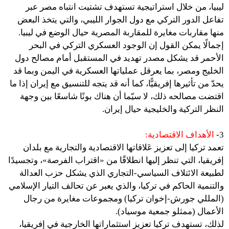
ليبيا، من خلال استراتيجية تستهدف تشتيت انتباه مصر عبر
تفاعل الدور التركي مع دول الجوار الليبي، والتي يتخذ البعض
منها مقاربات مغايرة للمقاربة المصرية حيال الوضع في ليبيا.
إجمالًا يمكن القول إن الوجود العسكري التركي في البحر
الأحمر قد يشكل مصدر تهديد في المستقبل أمام مصالح دول
الخليج ومصر، بما يعرقل عملياتها العسكرية في اليمن وبما قد
يحدّ من تأثيرها إفريقيًّا، كما أنه قد يتجه للتنسيق مع إيران إذا ما
اقتضت مصالحه ذلك، لا سيّما أن هناك بونًا شاسعًا بين وجهة
النظر التركية والخليجية حيال إيران.
3-
الأهداف الاقتصادية:
تعمد تركيا إلى تعزيز عَلاقاتها الاقتصادية والتجارية مع بلدان
إفريقيا، التي تنظر إليها انطلاقًا من «اقتراب الفرصة»، وتجسيدًا
لطبيعة الائتلاف السياسي-التجاري الذي يشكل حزب العدالة
والتنمية الحاكم في تركيا، والذي يعبر عن تحالف التيار الإسلامي
(المللي جورش-إخوان تركيا) ومجموعات مغايرة من رجال
الأعمال (ممثلو جمعية موسياد).
لذلك، تستهدف تركيا تعزيز استثماراتها الخارجية في إفريقيا،