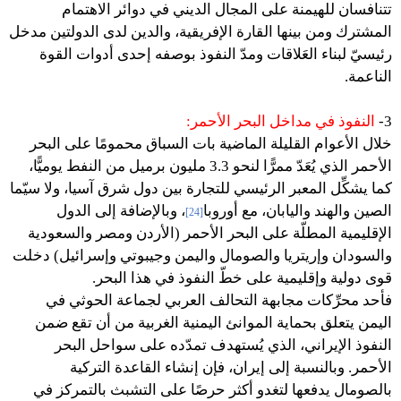
تتنافسان للهيمنة على المجال الديني في دوائر الاهتمام
المشترك ومن بينها القارة الإفريقية، والدين لدى الدولتين مدخل
رئيسيّ لبناء العَلاقات ومدّ النفوذ بوصفه إحدى أدوات القوة
الناعمة.
3-
النفوذ في مداخل البحر الأحمر:
خلال الأعوام القليلة الماضية بات السباق محمومًا على البحر
الأحمر الذي يُعَدّ ممرًّا لنحو 3.3 مليون برميل من النفط يوميًّا،
كما يشكِّل المعبر الرئيسي للتجارة بين دول شرق آسيا، ولا سيّما
الصين والهند واليابان، مع أوروبا
، وبالإضافة إلى الدول
[24]
الإقليمية المطلّة على البحر الأحمر (الأردن ومصر والسعودية
والسودان وإريتريا والصومال واليمن وجيبوتي وإسرائيل) دخلت
قوى دولية وإقليمية على خطّ النفوذ في هذا البحر.
فأحد محرِّكات مجابهة التحالف العربي لجماعة الحوثي في
اليمن يتعلق بحماية الموانئ اليمنية الغربية من أن تقع ضمن
النفوذ الإيراني، الذي يُستهدف تمدّده على سواحل البحر
الأحمر. وبالنسبة إلى إيران، فإن إنشاء القاعدة التركية
بالصومال يدفعها لتغدو أكثر حرصًا على التشبث بالتمركز في