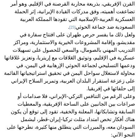
القرن الإفريقي، بذريعة محاربة القرصنة في الإقليم. وهو أمر
تضاعفت أهميته، وفق مدركات القيادة الإيرانية، إثر الحملة
العسكرية العربية-الإسلامية التي تقودها المملكة العربية
السعودية ضد جماعة الحوثي
.
[25]
ولعل ذلك ما يفسر حرص طهران على افتتاح سفارة في
مقديشو، وإقامة المشروعات الخيرية والاستثمارية، ومراكز
التدريب المهني بالصومال، والسعي للحصول على تسهيلات
عسكرية في الإقليم، وتوثيق العَلاقات مع إريتريا، وتعزيز عَلاقاتها
ودعمها التسليحي لجماعة الحوثي الإرهابية في اليمن، في
محاولة لاستغلال سواحل اليمن في تحقيق استراتيجياتها القائمة
على زعزعة استقرار البلدان العربية، وتمرير السلاح الإيراني
إلى حلفائها في إفريقيا.
وعلى الرغم من التنافس التركي-الإيراني، فلا صدامات أو
صراعات بين الجانبين على الساحة الإفريقية، والمعطيات
السابقة وتشابكاتها، المعلنة والخفية، تقود إلى توقع أن يكون
هناك أفكار تخص امتداد مثلث تركيا-إيران-قطر، ليشمل
السودان معه، والمبررات التي ينطلق منها كثيرة، نطرحها على
النحو الآتي: