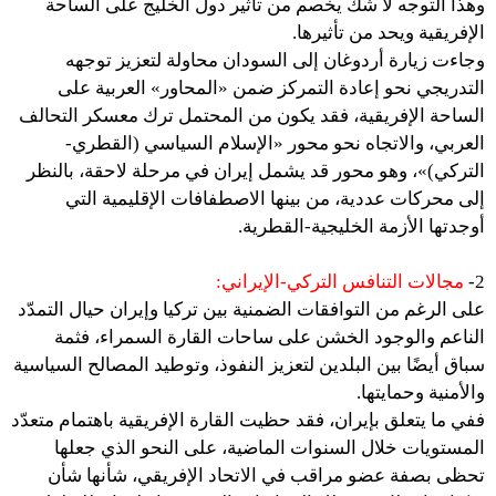
وهذا التوجه لا شك يخصم من تأثير دول الخليج على الساحة
الإفريقية ويحد من تأثيرها.
وجاءت زيارة أردوغان إلى السودان محاولة لتعزيز توجهه
التدريجي نحو إعادة التمركز ضمن «المحاور» العربية على
الساحة الإفريقية، فقد يكون من المحتمل ترك معسكر التحالف
العربي، والاتجاه نحو محور «الإسلام السياسي (القطري-
التركي)»، وهو محور قد يشمل إيران في مرحلة لاحقة، بالنظر
إلى محركات عددية، من بينها الاصطفافات الإقليمية التي
أوجدتها الأزمة الخليجية-القطرية.
2-
مجالات التنافس التركي-الإيراني:
على الرغم من التوافقات الضمنية بين تركيا وإيران حيال التمدّد
الناعم والوجود الخشن على ساحات القارة السمراء، فثمة
سباق أيضًا بين البلدين لتعزيز النفوذ، وتوطيد المصالح السياسية
والأمنية وحمايتها.
ففي ما يتعلق بإيران، فقد حظيت القارة الإفريقية باهتمام متعدّد
المستويات خلال السنوات الماضية، على النحو الذي جعلها
تحظى بصفة عضو مراقب في الاتحاد الإفريقي، شأنها شأن