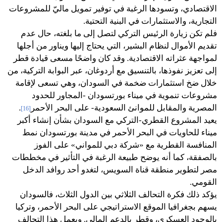
الاقتصادي، وتسودها الرغبة في توفير تمويل ماليّ للمشروعات
التجارية، والاستثمارات في البنية التحتية.
فلم تكن زيارة الرئيس التركي لتصل إلى ما بلغته، حال عدم
تقديم الأموال لنظام البشير، التي يحتاج إليها ويناور من أجلها
لمواجهة عثراته الاقتصادية. وقد كان واضحًا مسعى قيادة قطر
إلى تعزيز نفوذها، بالتنسيق مع أردوغان، عبر البوابة التركية، من
خلال ضخ استثمارات ضخمة في السودان، وهي تسعى لإقامة
مشروعات تنموية في ميناء بورتسودان -المجاور للحدود
المصرية والمقابل للموانئ السعودية- على البحر الأحمر
.
[16]
يعيد المشروع القطري-التركي مع السودان بشأن إنشاء أكبر
ميناء للحاويات في البحر الأحمر في مدينة بورتسودان نمط
المنافسة القطرية مع «شركة دبي للمواني» على الفوز
بالصفقة، كما أنه يوضح طبيعة الرغبة في التأثير في مخططات
مصر لتطوير منطقة قناة السويس، لتغدو أحد روافد الدخل
القومي.
يؤكد ذلك فكرة التحالف الثلاثي بين الدول الثلاث، فالسودان
يسهم بجغرافيا الموقع الاستراتيجي على البحر الأحمر، وتركيا
بالوجود العسكري، وقطر بالدعم المالي. ويعمل هذا التحالف