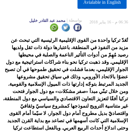
Avialable in English
بواسطة
محمد عبد القادر خليل
06:36 م - 16 يناير 2018
تُعَدّ تركيا واحدة من القوى الإقليمية الرئيسية التي تبحث عن
مزيد من النفوذ في المنطقة، باعتبارها دولة ذات ثقل ولديها
رصيد مُهِمّ من أدوات التأثير الناعمة والصلبة في محيطها
الإقليمي. وقد ذهبت تركيا نحو بناء شراكات استراتيجية مع دول
الجوار الإقليمي، بعدما فشلت في تحقيق طموحها في أن تصبح
عضوًا بالاتحاد الأوروبي، وذلك في سياق تحقيق مشروعها
الجديد المرتبط بتوجّه إدارتها ذات الميول الإسلامية والقومية.
ومن خلال تبنّي مبدأ «صفر مشكلات» مع دول الجوار فتحت
تركيا أفقًا لتعزيز التعاون الاقتصادي والسياسي مع دول المنطقة،
غير متناسية الترويج لنموذجها كمشروع سياسيّ وثقافيّ
واقتصاديّ بديل مطروح أمام دول الجوار، لا سيّما أمام القوى
الإسلامية التي كانت أسهمها في تصاعد مع بداية القرن الجديد
وحتى اندلاع أحداث الربيع العربي. وبالفعل استطاعت تركيا