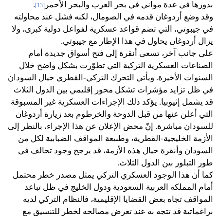
بدورها في عدة مواني في بحر العرب والبحر الأحمر
.
[13]
وقد وضع أردوغان قدمه في الصومال، لكنه فشل عند محاولته
في جيبوتي، التي تضم قواعد عسكرية لفواعل دولية كبرى، ولا
يزال أردوغان يحاول في هذا الإطار مع جيبوتي.
على جانب آخر، تسعى أنقرة إلى فتح أسواق جديدة أمام
الصناعات العسكرية التركية التي تطوّرت بشكل واضح خلال
السنوات الأخيرة. ويأتي التحرك التركي-القطري حيال السودان
في ظل تزايد مؤشرات تشكل محور إقليمي بين الدول الثلاث
قد يشمل إثيوبيا. يؤكد ذلك الإجراءات العسكرية غير المسبوقة
التي أعلن عنها من قبل الدوحة والخرطوم بعد زيارة أردوغان
للسودان مباشرة. إنّ محض الإعلان عن هذا الإجراء، بالنظر إلى
الأزمة الخليجية-القطرية، وطبيعة المواقف الضبابية لكل من
السودان وأنقرة حيال هذه الأزمة، قد يرجح وجود تحالف في
طور التبلور بين الدول الثلاث.
كما أن هذا الوجود العسكري التركي يمثل مصدر خطر محتمل
أمام المملكة العربية السعودية ودول الخليج في ظل تباعد
المواقف تجاه بعض القضايا الإقليمية، فالنظام التركي لديه
براغماتية قد تتجه به عند تعرض مصالحه لخطر للتنسيق مع