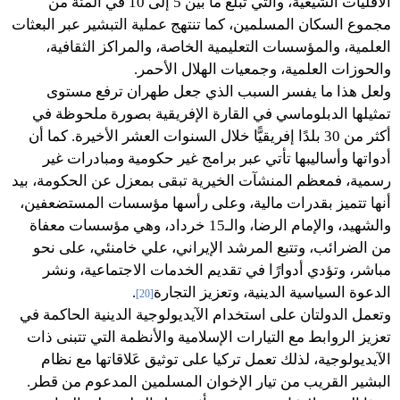
الأقليات الشيعية، والتي تبلغ ما بين 5 إلى 10 في المئة من
مجموع السكان المسلمين، كما تنتهج عملية التبشير عبر البعثات
العلمية، والمؤسسات التعليمية الخاصة، والمراكز الثقافية،
والحوزات العلمية، وجمعيات الهلال الأحمر.
ولعل هذا ما يفسر السبب الذي جعل طهران ترفع مستوى
تمثيلها الدبلوماسي في القارة الإفريقية بصورة ملحوظة في
أكثر من 30 بلدًا إفريقيًّا خلال السنوات العشر الأخيرة. كما أن
أدواتها وأساليبها تأتي عبر برامج غير حكومية ومبادرات غير
رسمية، فمعظم المنشآت الخيرية تبقى بمعزل عن الحكومة، بيد
أنها تتميز بقدرات مالية، وعلى رأسها مؤسسات المستضعفين،
والشهيد، والإمام الرضا، والـ15 خرداد، وهي مؤسسات معفاة
من الضرائب، وتتبع المرشد الإيراني، علي خامنئي، على نحو
مباشر، وتؤدي أدوارًا في تقديم الخدمات الاجتماعية، ونشر
الدعوة السياسية الدينية، وتعزيز التجارة
.
[20]
وتعمل الدولتان على استخدام الآيديولوجية الدينية الحاكمة في
تعزيز الروابط مع التيارات الإسلامية والأنظمة التي تتبنى ذات
الآيديولوجية، لذلك تعمل تركيا على توثيق عَلاقاتها مع نظام
البشير القريب من تيار الإخوان المسلمين المدعوم من قطر.