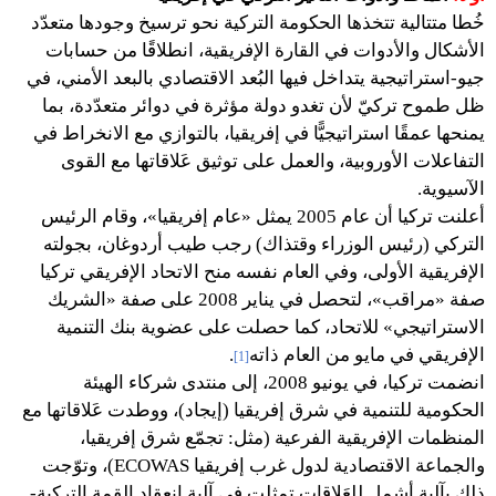
خُطا متتالية تتخذها الحكومة التركية نحو ترسيخ وجودها متعدّد
الأشكال والأدوات في القارة الإفريقية، انطلاقًا من حسابات
جيو-استراتيجية يتداخل فيها البُعد الاقتصادي بالبعد الأمني، في
ظل طموح تركيّ لأن تغدو دولة مؤثرة في دوائر متعدّدة، بما
يمنحها عمقًا استراتيجيًّا في إفريقيا، بالتوازي مع الانخراط في
التفاعلات الأوروبية، والعمل على توثيق عَلاقاتها مع القوى
الآسيوية.
أعلنت تركيا أن عام 2005 يمثل «عام إفريقيا»، وقام الرئيس
التركي (رئيس الوزراء وقتذاك) رجب طيب أردوغان، بجولته
الإفريقية الأولى، وفي العام نفسه منح الاتحاد الإفريقي تركيا
صفة «مراقب»، لتحصل في يناير 2008 على صفة «الشريك
الاستراتيجي» للاتحاد، كما حصلت على عضوية بنك التنمية
الإفريقي في مايو من العام ذاته
.
[1]
انضمت تركيا، في يونيو 2008، إلى منتدى شركاء الهيئة
الحكومية للتنمية في شرق إفريقيا (إيجاد)، ووطدت عَلاقاتها مع
المنظمات الإفريقية الفرعية (مثل: تجمّع شرق إفريقيا،
والجماعة الاقتصادية لدول غرب إفريقيا ECOWAS)، وتوّجت
ذلك بآلية أشمل للعَلاقات تمثلت في آلية انعقاد القمة التركية-