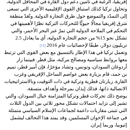
إفريقيا، الرغبة في تأمين دعم دول القارة في المحافل الدولية،
وتحاول تركيا كذلك استباق القوى الإقليمية الأخرى التي تسعى
إلى التمدّد والتموضع حول طرق التجارة الدولية. وتُعَدّ منطقة
شرق إفريقيا مجالًا حيويًّا للتحركات التركية نظرًا لأهميتها في
التحكم في الملاحة الدولية التي تمرّ عبر البحر الأحمر، والتي
تشكل نحو 15% من حجم التجارة الدولية، أي ما يعادل 2.5
تريليون دولار، طبقًا لإحصائيات عام 2016
[11]
وتعمل تركيا في هذا الإطار بالتنسيق مع بعض القوى التي ترتبط
معها بروابط سياسية ومصالح مركبة، مثل قطر. فبينما زار
أردوغان السودان، وتونس، وتشاد مؤخرًا، فإن أمير قطر، تميم
بن حمد، قام بزيارة بعض عواصم الساحل الإفريقي وغرب
القارة. زيارتان قطرية وتركية في ذات التوقيت وبالاستراتيجيات
الاتصالية ذاتها، فذلك إيذان بمرحلة وأهداف متسقة.
يوضح ذلك تحركات قطر وتركيا المتزامنة حيال السودان، والتي
تشير إلى تزايد احتمالات تشكل محور ثلاثي بين الدول الثلاث
التي تتبنى مقاربات داعمة لجماعات الإسلام السياسي متمثلة
في جماعة الإخوان المسلمين. وقد يمتد هذا التحالف ليشمل
إثيوبيا، وربما إيران.