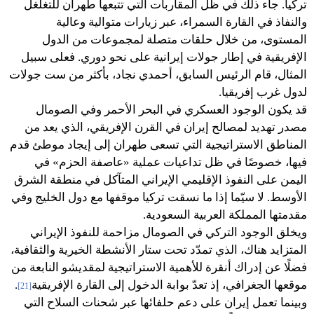
تركيا. جاء ذلك في ظل المقاربات التي تتبعها طهران للتغلغل
والنفاذ في القارة السمراء، عبر زيارات متوالية وعالية
المستوى، من خلال حلقات متصلة لمجموعات من الدول
الإفريقية في إطار جولات إيرانية على نحو دوري. فعلى سبيل
المثال، قام الرئيس السابق، أحمدي نجاد، بأكثر من ست جولات
لدول غرب إفريقيا.
قد يكون الوجود العسكري في البحر الأحمر وفي الصومال
مصدر تهديد لمصالح إيران في القرن الإفريقي، الذي يعد من
المناطق الاستراتيجية التي تسعى طهران إلى إيجاد موطئ قدم
فيها، خصوصًا في ظل تداعيات عملية «عاصفة الحزم» في
اليمن على النفوذ الإقليمي الإيراني المتآكل في منطقة الشرق
الأوسط. لا سيّما إذا ما نسقت تركيا موقفها مع دول الخليج وفي
مقدمتها المملكة العربية السعودية.
ويخلق الوجود التركي في الصومال مزاحمة للنفوذ الإيراني
المتزايد هناك، الذي تمدّد تحت ستار الأنشطة الخيرية والثقافية،
فضلًا عن إدراك أنقرة للأهمية الاستراتيجية لمقديشو النابعة من
موقعها الجغرافي، إذ تعدّ بوابة الدخول إلى القارة الإفريقية
.
[21]
وبينما تعمل إيران على دعم حلفائها عبر شحنات السلاح التي