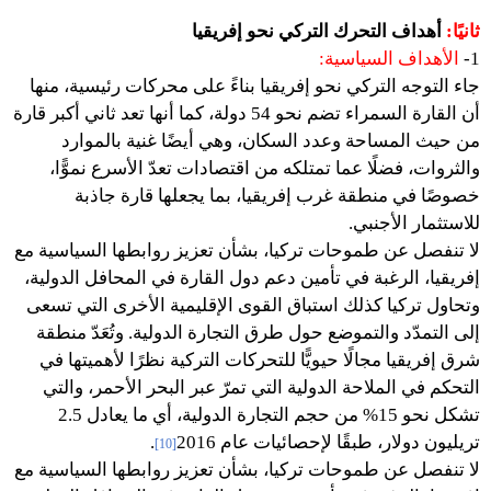
ثانيًا:
أهداف التحرك التركي نحو إفريقيا
1-
الأهداف السياسية:
جاء التوجه التركي نحو إفريقيا بناءً على محركات رئيسية، منها
أن القارة السمراء تضم نحو 54 دولة، كما أنها تعد ثاني أكبر قارة
من حيث المساحة وعدد السكان، وهي أيضًا غنية بالموارد
والثروات، فضلًا عما تمتلكه من اقتصادات تعدّ الأسرع نموًّا،
خصوصًا في منطقة غرب إفريقيا، بما يجعلها قارة جاذبة
للاستثمار الأجنبي.
لا تنفصل عن طموحات تركيا، بشأن تعزيز روابطها السياسية مع
إفريقيا، الرغبة في تأمين دعم دول القارة في المحافل الدولية،
وتحاول تركيا كذلك استباق القوى الإقليمية الأخرى التي تسعى
إلى التمدّد والتموضع حول طرق التجارة الدولية. وتُعَدّ منطقة
شرق إفريقيا مجالًا حيويًّا للتحركات التركية نظرًا لأهميتها في
التحكم في الملاحة الدولية التي تمرّ عبر البحر الأحمر، والتي
تشكل نحو 15% من حجم التجارة الدولية، أي ما يعادل 2.5
تريليون دولار، طبقًا لإحصائيات عام 2016
.
[10]
لا تنفصل عن طموحات تركيا، بشأن تعزيز روابطها السياسية مع