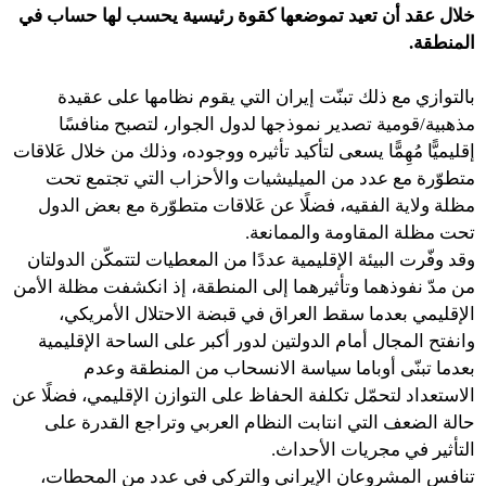
خلال عقد أن تعيد تموضعها كقوة رئيسية يحسب لها حساب في
المنطقة.
بالتوازي مع ذلك تبنّت إيران التي يقوم نظامها على عقيدة
مذهبية/قومية تصدير نموذجها لدول الجوار، لتصبح منافسًا
إقليميًّا مُهِمًّا يسعى لتأكيد تأثيره ووجوده، وذلك من خلال عَلاقات
متطوّرة مع عدد من الميليشيات والأحزاب التي تجتمع تحت
مظلة ولاية الفقيه، فضلًا عن عَلاقات متطوّرة مع بعض الدول
تحت مظلة المقاومة والممانعة.
وقد وفّرت البيئة الإقليمية عددًا من المعطيات لتتمكّن الدولتان
من مدّ نفوذهما وتأثيرهما إلى المنطقة، إذ انكشفت مظلة الأمن
الإقليمي بعدما سقط العراق في قبضة الاحتلال الأمريكي،
وانفتح المجال أمام الدولتين لدور أكبر على الساحة الإقليمية
بعدما تبنّى أوباما سياسة الانسحاب من المنطقة وعدم
الاستعداد لتحمّل تكلفة الحفاظ على التوازن الإقليمي، فضلًا عن
حالة الضعف التي انتابت النظام العربي وتراجع القدرة على
التأثير في مجريات الأحداث.
تنافس المشروعان الإيراني والتركي في عدد من المحطات،