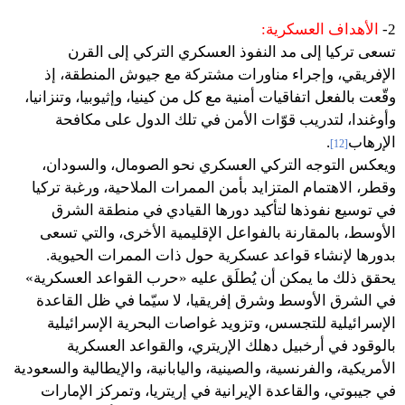
2-
الأهداف العسكرية:
تسعى تركيا إلى مد النفوذ العسكري التركي إلى القرن
الإفريقي، وإجراء مناورات مشتركة مع جيوش المنطقة، إذ
وقّعت بالفعل اتفاقيات أمنية مع كل من كينيا، وإثيوبيا، وتنزانيا،
وأوغندا، لتدريب قوّات الأمن في تلك الدول على مكافحة
الإرهاب
.
[12]
ويعكس التوجه التركي العسكري نحو الصومال، والسودان،
وقطر، الاهتمام المتزايد بأمن الممرات الملاحية، ورغبة تركيا
في توسيع نفوذها لتأكيد دورها القيادي في منطقة الشرق
الأوسط، بالمقارنة بالفواعل الإقليمية الأخرى، والتي تسعى
بدورها لإنشاء قواعد عسكرية حول ذات الممرات الحيوية.
يحقق ذلك ما يمكن أن يُطلَق عليه «حرب القواعد العسكرية»
في الشرق الأوسط وشرق إفريقيا، لا سيّما في ظل القاعدة
الإسرائيلية للتجسس، وتزويد غواصات البحرية الإسرائيلية
بالوقود في أرخبيل دهلك الإريتري، والقواعد العسكرية
الأمريكية، والفرنسية، والصينية، واليابانية، والإيطالية والسعودية
في جيبوتي، والقاعدة الإيرانية في إريتريا، وتمركز الإمارات