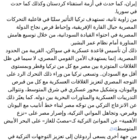
إيران، كما حدث في أزمة استفتاء كردستان وكذلك كما حدث
في سوريا.
من زاوية ثانية، تستهدف تركيا التأثير سلبًا في فاعلية التحركات
المصرية حيال القارة الإفريقية، وإحباط فرص نجاح الدولة
المصرية في احتواء القيادة السودانية، من خلال توسيع هامش
المناورة أمام نظام عمر البشير.
ذلك أن تأسيس قاعدة عسكرية في سواكن، القريبة من الحدود
المصرية، إنما يستهدف الأمن القومي المصري، لا سيما في ظل
العَلاقات المتوترة بين مصر مع كل من تركيا وقطر وبمستوى
أقل مع السودان.. وتسعى تركيا من وراء ذلك التحرك الرد على
التوجه المصري لتعزيز العَلاقات العسكرية مع كل من قبرص
واليونان، وتشكيل محور عسكري في شرق المتوسط، وتتوالى
التدريبات العسكرية والمناورات البحرية بين دوله. كما يعبّر ذلك
عن الانزعاج التركي من توجّه مصر لبناء خط أنابيب مع اليونان
وقبرص، وتجاهل المواني التركية، وإصرار مصر على «نزع
الأهمية» عن الموانئ التركية كـ«مصبّ للغاز» على البحر الأبيض
المتوسط
.
[14]
من جهة أخرى يسعى أردوغان إلى تعزيز التوجهات التركية في