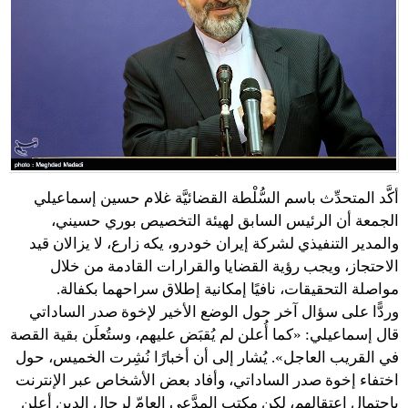
أكَّد المتحدِّث باسم السُّلْطة القضائيَّة غلام حسين إسماعيلي
الجمعة أن الرئيس السابق لهيئة التخصيص بوري حسيني،
والمدير التنفيذي لشركة إيران خودرو، يكه زارع، لا يزالان قيد
الاحتجاز، ويجب رؤية القضايا والقرارات القادمة من خلال
مواصلة التحقيقات، نافيًا إمكانية إطلاق سراحهما بكفالة.
وردًّا على سؤال آخر حول الوضع الأخير لإخوة صدر الساداتي
قال إسماعيلي: «كما أُعلن لم يُقبَض عليهم، وستُعلَن بقية القصة
في القريب العاجل». يُشار إلى أن أخبارًا نُشِرت الخميس، حول
اختفاء إخوة صدر الساداتي، وأفاد بعض الأشخاص عبر الإنترنت
باحتمال اعتقالهم، لكن مكتب المدَّعي العامّ لرجال الدين أعلن