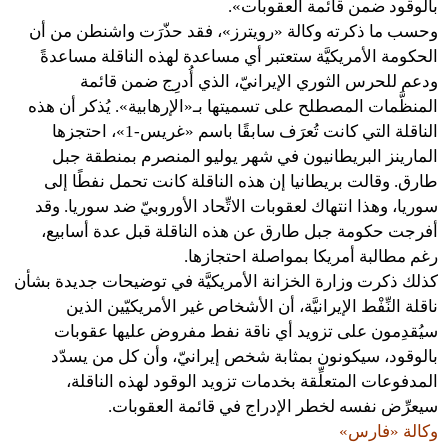
بالوقود ضمن قائمة العقوبات».
وحسب ما ذكرته وكالة «رويترز»، فقد حذّرَت واشنطن من أن
الحكومة الأمريكيَّة ستعتبر أي مساعدة لهذه الناقلة مساعدةً
ودعم للحرس الثوري الإيرانيّ، الذي أُدرِج ضمن قائمة
المنظَّمات المصطلح على تسميتها بـ«الإرهابية». يُذكر أن هذه
الناقلة التي كانت تُعرَف سابقًا باسم «غريس-1»، احتجزها
المارينز البريطانيون في شهر يوليو المنصرم بمنطقة جبل
طارق. وقالت بريطانيا إن هذه الناقلة كانت تحمل نفطًا إلى
سوريا، وهذا انتهاك لعقوبات الاتِّحاد الأوروبيّ ضد سوريا. وقد
أفرجت حكومة جبل طارق عن هذه الناقلة قبل عدة أسابيع،
رغم مطالبة أمريكا بمواصلة احتجازها.
كذلك ذكرت وزارة الخزانة الأمريكيَّة في توضيحات جديدة بشأن
ناقلة النِّفْط الإيرانيَّة، أن الأشخاص غير الأمريكيّين الذين
سيُقدِمون على تزويد أي ناقة نفط مفروض عليها عقوبات
بالوقود، سيكونون بمثابة شخص إيرانيّ، وأن كل من يسدّد
المدفوعات المتعلِّقة بخدمات تزويد الوقود لهذه الناقلة،
سيعرِّض نفسه لخطر الإدراج في قائمة العقوبات.
وكالة «فارس»