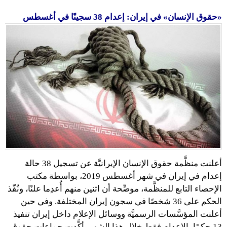
«حقوق الإنسان» في إيران: إعدام 38 سجينًا في أغسطس
أعلنت منظَّمة حقوق الإنسان الإيرانيَّة عن تسجيل 38 حالة
إعدام في إيران في شهر أغسطس 2019، بواسطة مكتب
الإحصاء التابع للمنظَّمة، موضِّحة أن اثنين منهم أُعدِما علنًا، ونُفّذ
الحكم على 36 شخصًا في سجون إيران المختلفة. وفي حين
أعلنت المؤسَّسات الرسميَّة ووسائل الإعلام داخل إيران تنفيذ
13 حكمًا بالإعدام فقط خلال هذا الشهر، أكَّدت جماعات حقوق