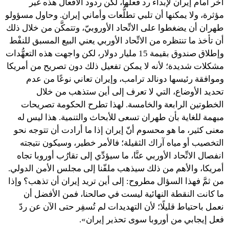
آخر أمام إيران لإبداء رد فعلها، لكن ردود الأفعال هذه غير
مؤثرة، ولا يمكنها أن تلبي تطلُّعات وأماني إيران. وحاول مسؤولو
طهران أن يضغطوا على الاتِّحاد الأوروبيّ، وتتمكَّن من خلال ذلك
أن تأخذ ما تنتظره من الاتِّحاد الأوربي يعني البيع المسبق للنفْط
وإطلاق صندوق بقيمة 15 مليار دولار، لكن واجهت هذه التعهُّدات
مشكلات شديدة؛ لأنه لا يمكن تفعيل ذلك دون تصريح من أمريكا
وموافقة رئيسها دونالد ترامب، وإيران تعاني نوعًا من عدم
تحديد الأوضاع، التي لا تعرف إلى أين ستذهب من خلال
الخطوتين الرابعة والخامسة. لهذا تطرح الحكومة تصريحات
مبهمة للغاية بأن طهران تسعى للأبحاث والتنمية. هذا ليس له
معنى كثير، ما هو محسوم أنّ إيران إذا ما أرادت أن تتوجه نحو
التخصيب أو مياه آراك الثقيلة؛ فالأمر خطير، وسيكون نتيجته
انفصال الاتِّحاد الأوربي عنَّا، ما سيؤدِّي إلى تقارُب أوروبا تجاه
أمريكا، والأهم من ذلك سيذهب ملفّنا إلى مجلس الأمن الدولي.
من ثمَّ فهذا السؤال مطروح: إلى أين تريد إيران أن تذهب؟ وإذا
ما كانت النقطة النهائية ليست في صالحنا، فمن الأفضل أن
نعمل باحتياط قليلًا؛ لأن التهديدات لم تُسفِر حتى الآن عن ردّ
فعل إيجابي من أوروبا سوى تحذير إيران».