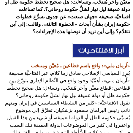
معيَّن وآخر مُنتخَب، وتساءلت: هل صحيح تخطِّط حكومة ظل أو
دولة عميقة ليل نهار لشلَّ حكومة روحاني؟. كما تساءلت
افتتاحيَّة صحيفة «جهان صنعت» عن جدوى تسرُّع خطوات
حكومة إيران بشأن أبحاث «الخطوة الثالثة»، وقالت: إلى أين
تتقدَّم؟ وإلى أين تريد أن توصلها هذه الإجراءات؟
«آرمان ملي»: واقع باسم قطاعين.. مُعيَّن ومنتخب
يُبرِز السياسي الإصلاحي صادق زيبا كلام، عبر افتتاحيَّة صحيفة
«آرمان ملي»، أهمِّيَّة وجود واقع في النِّظام الإداري يتوزَّع بين
قطاعين: قطاع معيَّن وآخر مُنتخَب، وتساءل: هل صحيح تخطِّط
حكومة ظل أو دولة عميقة ليل نهار لشلَّ حكومة روحاني؟
تقول الافتتاحيَّة: «كثير من النشطاء السياسيين في إيران ومنهم
نائب رئيس البرلمان مسعود بزشكيان، تطرَّق إلى موضوع
يُسمَّى حكومة الظل أو الدولة العميقة، أو شيء من هذا القبيل.
واعتبروا في كثير من الموضوعات الدولة العميقة تلك السبب
في كثير من مشكلات السُّلْطة التنفيذية، ومنها في الفترة التي