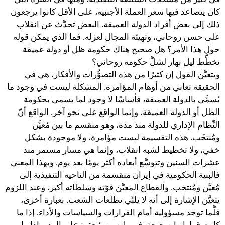
كان يتصاعد فيها سعر العملة الأجنبية، على الأقل كانوا يرجعون
ذلك إلى بعض أفراد الدولة العميقة. البعض تحدَّث عن انقلاب
على حسن روحاني، وتهيئة المجال لعزله. فما الذي يمكن قوله
حول هذا الأمر؟ هل صحيح هناك حكومة ظل أو دولة عميقة
تخطِّط ليل نهار لشلَّ حكومة روحاني؟
ويتعيَّن القول إن كثيرًا من هذه التصوُّرات والأفكار، هي في
الحقيقة تعاني من أوهام المؤامرة. المشكلة ليست في وجود ما
يُسمَّى بالدولة العميقة، فأساسًا لا وجود لما يسمى بحكومة
الظل أو الدولة العميقة، وإنما الواقع على نحو آخر. الواقع أنّ
النِّظام الإداري للدولة منذ مدة، وهو منقسم ما بين مُعيَّن
ومُنتخَب. هذه التقسيمة ليست مؤامرة، ولا موجودة بشكل
خفي، ولا تخطيط لشبه انقلاب، وإنما هي مسار مستمر منذ
عشرات السنين وتتوسَّع أبعاده أكثر يومًا بعد يوم. وبهذا المعنى
فالبنية الحكومية في إيران منقسمة من الناحية التنفيذية إلى
مُعيَّن ومُنتخب. والقطاع المعيَّن قوّته وسلطاته أكبر، وعند اللزوم
يتعيَّن الإشارة إلى أنه لا يلبِّي تطلعات الشعب. بعبارة أخرى،
قلَّما توجد مسؤولية أمام القرارات والسياسات والأداء. إذا ما