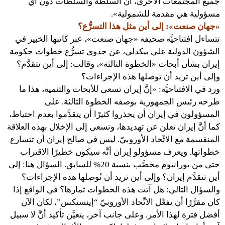
جميع المجتمعات الأخرى، أنّ السُّلْطة والسلطات دون أي
مسؤولية هي مقدمة للشمولية».
«جهان صنعت»: إلى أين مثل هذا التسرُّع؟
تتساءل افتتاحيَّة صحيفة «جهان صنعت»، عبر كاتبها الخبير في
الشؤون الدولية علي بيكدلي، عن جدوى تسرُّع خطوات حكومة
إيران بشأن أبحاث «الخطوة الثالثة»، وقالت: إلى أين تتقدَّم؟
وإلى أين تريد أن توصلها هذه الإجراءات؟
ورد في الافتتاحيَّة: «إنَّ إيران تسعى للأبحاث والتنمية، هذا ما
طرحه رئيس الجمهورية بوصفه الخطوة الثالثة. على
المسؤولون في إيران أن يحذروا كثيرًا أن يتقدَّموا بعدم احتياط،
كما أنَّ إيران تعلن عن تهديدها، وتسعى إلى الإخلال بهذه العلاقة
المنقسمة مع الاتِّحاد الأوروبيّ. ليس في صالح إيران أن تتسارع
خطواتها. ويعرف مسؤولو إيران أنَّه سيكون خطيرًا الاقتراب
حتى من يورانيوم مخصَّب بنسبة 20% للسابق. السؤال هنا: إلى
أين تتقدَّم إيران؟ وإلى أين تريد أن تُوصِلها هذه الإجراءات؟
والسؤال التالي: هل آتت هذه الخطوات ثمارها؟ في الواقع إذا
كان مقرَّرًا أن يفعِّل الاتِّحاد الأوروبيّ “إينستكس”، لكان الآن
أفضل فترة لهذا الأمر. وعلى جانب آخر، يتعيَّن تأكيد أنَّ لا سبيل