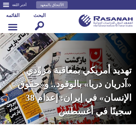
الألتحاق بالمعهد
أختر اللغة
البحث
القائمه
تهديد أمريكي بمعاقبة مزوِّدي
«آدريان دريا» بالوقود.. و«حقوق
الإنسان» في إيران: إعدام 38
سجينًا في أغسطس