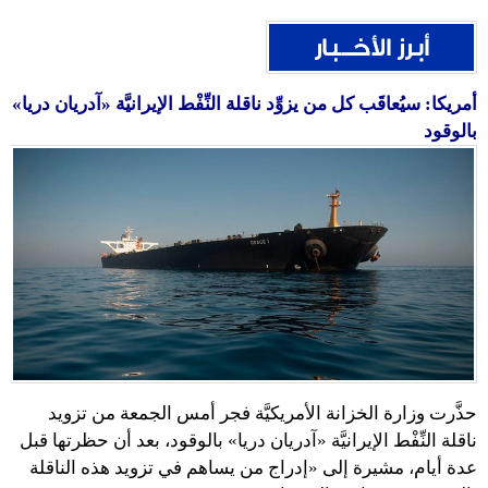
أمريكا: سيُعاقَب كل من يزوِّد ناقلة النِّفْط الإيرانيَّة «آدريان دريا»
بالوقود
حذَّرت وزارة الخزانة الأمريكيَّة فجر أمس الجمعة من تزويد
ناقلة النِّفْط الإيرانيَّة «آدريان دريا» بالوقود، بعد أن حظرتها قبل
عدة أيام، مشيرة إلى «إدراج من يساهم في تزويد هذه الناقلة