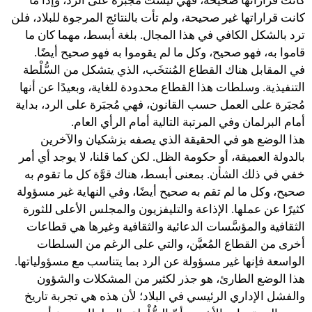
كانت قراراتها صحيحة، فهي ليست مُجبَرة على الرد، وإذا ما
كانت قراراتها غير صحيحة، ولم تأت بالنتائج المرجوة للبلاد، فلن
ترد بالشكل الكافي في هذا المجال. بلغة أبسط، مهما كان ما
قاموا به، فهو صحيح، وكل ما لم يقوموا به فهو صحيح أيضًا.
في المقابل هناك القطاع المُنتخَب، الذي يتشكل من السُّلْطة
التنفيذية. وسلطات هذا القطاع محدودة للغاية، وبعيدًا عن أنها
مُجبَرة على العمل حسب القانون، فهي مُجبَرة على الرد، بداية
أمام البرلمان وفي المرتبة التالية أمام الرأي العام.
هذا الوضع هو في الحقيقة الذي يصفه بزشكيان والآخرين
بالدولة العميقة، أو حكومة الظل. لكن كما قلنا، لا يوجد أي أمر
خفي في ذلك الشأن. بمعنى أبسط، هناك قوَّة كل ما تقوم به
صحيح، وكل ما لم تقم به صحيح أيضًا، وفي النهاية غير مسؤولة
كثيرًا عن عملها. الإذاعة والتليفزيون والمجلس الأعلى للثورة
الثقافية والمؤسَّسات الدعائية والثقافية وغيرها هي قطاعات
أخرى من القطاع المُعيَّن، والتي على الرغم من السلطات
الواسعة فإنها غير مسؤولة عن الرد بما يتناسب مع مسؤولياتها.
هذا الوضع الطارئ، هو جذر لكثير من المشكلات والشؤون
والفشل الإداري الرئيسي في البلاد؛ لأن هذه هي تجربة تاريخ