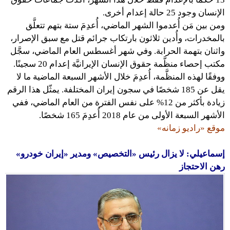
الإنسان وجود 25 حالة إعدام أخرى.
ومن بين مَن أُعدموا الشهر الماضي، أُعدِمَ ستة بتهم تتعلَّق
بالمخدرات، وأُدين ثلاثون بارتكاب جرائم قتل مع سبق الإصرار،
واثنان بتهمة الحرابة. وفي شهر أغسطس العام الماضي، سجَّل
مكتب إحصاء منظَّمة حقوق الإنسان الإيرانيَّة إعدام 20 سجينًا.
ووفقًا لهذه المنظَّمة، أُعدِمَ خلال الأشهر السبعة الماضية ما لا
يقل عن 185 شخصًا في سجون إيران المختلفة. يمثّل هذا الرقم
زيادة بأكثر من 12% على نفس الفترة من العام الماضي، ففي
الأشهر السبعة الأولى من عام 2018 أُعدِمَ 165 شخصًا.
موقع «راديو زمانه»
إسماعيلي: لا يزال رئيس «التخصيص» ومدير «إيران خودرو»
رهن الاحتجاز