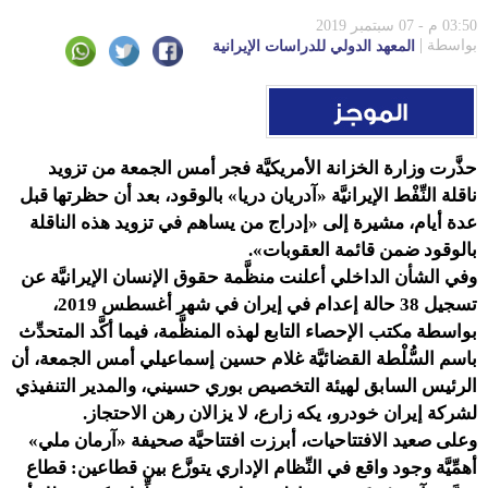
03:50 م - 07 سبتمبر 2019
بواسطة
المعهد الدولي للدراسات الإيرانية
حذَّرت وزارة الخزانة الأمريكيَّة فجر أمس الجمعة من تزويد
ناقلة النِّفْط الإيرانيَّة «آدريان دريا» بالوقود، بعد أن حظرتها قبل
عدة أيام، مشيرة إلى «إدراج من يساهم في تزويد هذه الناقلة
بالوقود ضمن قائمة العقوبات».
وفي الشأن الداخلي أعلنت منظَّمة حقوق الإنسان الإيرانيَّة عن
تسجيل 38 حالة إعدام في إيران في شهر أغسطس 2019،
بواسطة مكتب الإحصاء التابع لهذه المنظَّمة، فيما أكَّد المتحدِّث
باسم السُّلْطة القضائيَّة غلام حسين إسماعيلي أمس الجمعة، أن
الرئيس السابق لهيئة التخصيص بوري حسيني، والمدير التنفيذي
لشركة إيران خودرو، يكه زارع، لا يزالان رهن الاحتجاز.
وعلى صعيد الافتتاحيات، أبرزت افتتاحيَّة صحيفة «آرمان ملي»
أهمِّيَّة وجود واقع في النِّظام الإداري يتوزَّع بين قطاعين: قطاع