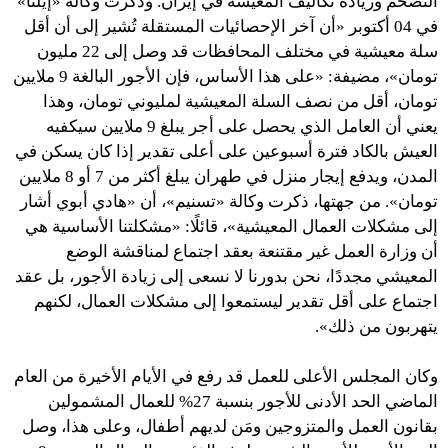
التضخم وزيادة تكاليف المعيشة في إيران. وذكرت وكالة «إيلنا»
في 04 أكتوبر «أن آخر الإحصائيات المستقلة تُشير إلى أن أقل
سلة معيشية في مختلف المحافظات قد وصل إلى 22 مليون
تومان»، مضيفة: «على هذا الأساس، فإن الأجور البالغة 9 ملايين
تومان، أقل من نصف السلة المعيشية لمليوني تومان، وهذا
يعني أن العامل الذي يحصل على أجر يبلغ 9 ملايين سيكفيه
العيش بالكاد فترة أسبوعين على أعلى تقدير إذا كان يسكن في
المدن، ويدفع إيجار منزل في طهران يبلغ أكثر من 7 أو 8 ملايين
تومان». من جهتها، ذكرت وكالة «تسنيم»، أن «هادي أبوي أشار
إلى مشكلات العمال المعيشية»، قائلًا: «مشكلتنا الأساسية هي
أن وزارة العمل غير مقتنعة بعقد اجتماع لمناقشة الوضع
المعيشي مجددًا، نحن بدورنا لا نسعى إلى زيادة الأجور، بل عقد
اجتماع على أقل تقدير ليستمعوا إلى مشكلات العمال، لكنهم
يتهربون من ذلك».
وكان المجلس الأعلى للعمل قد رفع في الأيام الأخيرة من العام
الماضي الحد الأدنى للأجور بنسبة 27% للعمال المشمولين
بقانون العمل والمتزوجين ومَن لديهم أطفال، وعلى هذا، وصل