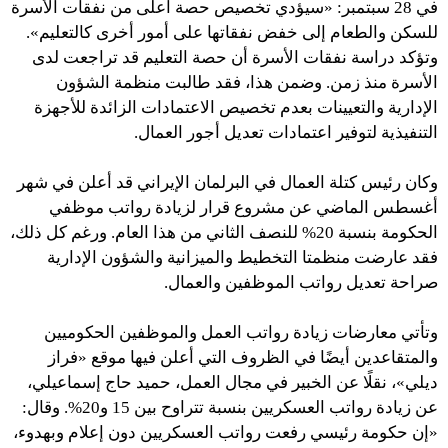
في 28 سبتمبر: «سيؤدي تخصيص حصة أعلى من نفقات الأسرة
للسكن والطعام إلى خفض نفقاتها على أمور أخرى كالتعليم».
وتؤكد دراسة نفقات الأسرة أن حصة التعليم قد تراجعت لدى
الأسرة منذ زمن. وضمن هذا، فقد طالبت منظمة الشؤون
الإدارية والتعيينات بعدم تخصيص الاعتمادات الزائدة للأجهزة
التنفيذية لتوفير اعتمادات تعديل أجور العمال.
وكان رئيس كتلة العمال في البرلمان الإيراني قد أعلن في شهر
أغسطس الماضي عن مشروع قرار لزيادة رواتب موظفي
الحكومة بنسبة 20% للنصف الثاني من هذا العام. ورغم كل ذلك،
فقد عارضت منظمتا التخطيط والميزانية والشؤون الإدارية
صراحة تعديل رواتب الموظفين والعمال.
وتأتي معارضات زيادة رواتب العمل والموظفين الحكوميين
والمتقاعدين أيضًا في الظروف التي أعلن فيها موقع «فراز
ديلي»، نقلًا عن الخبير في مجال العمل، حميد حاج إسماعيلي،
عن زيادة رواتب العسكريين بنسبة تتراوح بين 15 و20%. وقال:
«إن حكومة رئيسي رفعت رواتب العسكريين دون إعلام وبهدوء،