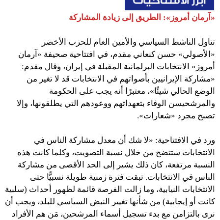
«آرمان أمروز»: الطريق إلى زيادة المشاركة
تناول الناشط السياسي والأمين العام للحزب الأخضر
«الأصولي» حسن كنعاني مقدم، في افتتاحية صحيفة «آرمان
أمروز» الانتخابات البرلمانية المقبلة في إيران، وقال مقدم:
«مشاركة الإيرانيين بأصواتهم في الانتخابات قد لا تغير من
الوضع الحالي شيئًا»، معتبرًا أنه يجب على الحكومة
والمرشحيسن الوفاء بتعهداتهم ووعودهم التي يطلقونها، وإلا
تصبح مجرد «شعارات».
ورد في الافتتاحية: «لا شك أن معدل مشاركة الناس في
الانتخابات ستتضح من خلال نسبة التصويت، وكلما كانت هذه
النسبة مرتفعة، كان ذلك يشير إلى الحد الأقصى من مشاركة
الناس في الانتخابات. تبقت فترة زمنية طويلة نسبيًّا حتى
الانتخابات النيابية، وما زالت الفرصة قائمة لظهور أحداث (سلبية
كانت أو إيجابية) من شأنها تغيير النبض السياسي للبلد، ويجب أن
نرى بالتزامن مع بدء تسجيل أسماء المرشحين، مَن هم الأفراد