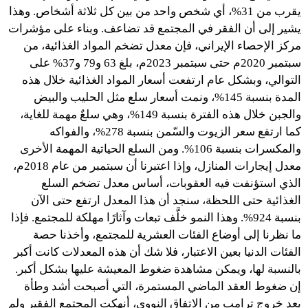
يقرب من 31%، أي شخص واحد من بين كل ثلاثة أشخاص. وهذا
يشير إلى أن الفقر في المجتمع قد تضاعف. وبناء على مؤشرات
مركز الإحصاء الإيراني، فإن معدل تضخم المواد الغذائية، من
سبتمبر 2020م حتى سبتمبر 2023م، بلغ 63 و79 و37% على
التوالي، وبشكل عام ارتفعت أسعار المواد الغذائية خلال هذه
المدة بنسبة 145%، ونمت أسعار سلع مثل الحليب والبيض
والجبن خلال هذه الفترة بنسبة 149%، وهي سلعٌ مهمة للغاية،
كما ارتفع سعر الزيوت والسّمن بنسبة 278%، والفواكه
والمكسرات بنسبة 106%. ومن السلع الحياتية المهمة الأخرى
معدل إيجارات المنازل، وإذا اعتبرنا أن سبتمبر من عام 2018م،
الذي استؤنفت فيه العقوبات، أساس معدل تضخم السلع
الغذائية حتى اللحظة، سنجد أن هذا المعدل ارتفع حتى الآن
بنسبة 924%. وهذا النمو خلَّف تبعات وآثارًا مهلكة للمجتمع. فإذا
ما نظرنا إلى أوضاع الفئات العشرية للمجتمع، وأخذنا حصة
الفئات الدنيا بعين الاعتبار، فلا شك أن هذه المعدلات كانت أكبر
بالنسبة لها، ويمكن مشاهدة ضغوط المعيشة عليها بشكل أكبر.
إن ضغوط العقد الماضي المستمرة، التي أصبحت أشد وطأة
بعد خروج ترامب من الاتفاق النووي، أنهكت المجتمع الفقير ولم