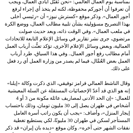
بمناسبة يوم العمال العالمي: «نحن نُقبّل أيادي العمال، ويجب
أن تعرفوا أن أجوركم محفوظة، لكنه لم يتخذ أي إجراء لرفع
أجور العمال». وذكر موقع «كسترش نيوز» أن «رئيسي أخلى
بهذا التصريح مسؤوليته بشأن تلبية مطالب العمال، ووضع الكرة
في ملعب العمال». وفي الوقت ذاته، وبعد حديث صولت
مرتضوي، جرى نشر تقارير في وسائل الإعلام التابعة للاتحادات
العمالية، وبعض وسائل الإعلام الأخرى، تؤكد تعنُّت أرباب العمل
أمام مطالب رفع أجور العمال.. وفي هذا السياق، طرد أرباب
العمل بعض العُمَّال، فيما لم يصدر من وزارة العمل أي رد فعل
على ذلك.
وقال الناشط العمالي فرامز توفيقي، الذي ذكرت وكالة «إيلنا»
إنه هو الذي قد أعدّ الإحصائيات المستقلة عن السلة المعيشية
للعمال: «إن الحد الأدنى لمصاريف عائلة مكونة من 3 أو 4
أشخاص في طهران يصل إلى 30 مليون تومان، وذلك باحتساب
إيجار المنزل»، وأضاف: «يجب أن يكون راتب أسرة العامل
المستأجر لسكن في طهران 30 مليونًا، لكي يستطيع تغطية
نفقات الشهر حتى آخره». وكان موقع «ديده بان إيران» قد ذكر