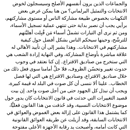
والجماعات الذين يرون أنفسهم الأصلح وسيسجلون لخوض
الانتخابات والتمثيل البرلماني؟ من هنا يمكن عرض بعض
التكهنات بخصوص طبيعة مشاركة الناس أو مستوى مشاركتهم،
برأيي يجب أن نصبر بداية حتى تنتهي عملية تسجيل الأسماء،
ومن ثم نرى أي التيارات تشملُ أسماء مَن قُبِلت أهليَّتهم
للترشّح، وحينها سيحكم الناس بشكل أفضل حول كيفية
مشاركتهم في الانتخابات.. وهذا يشير إلى أن تأييد الأهالي له
علاقة مباشرة بأوضاع المشاركة، وفي النهاية إرادة الشعب هي
التي ستخرج من صناديق الاقتراع.. إن كنا نعتقد في وجوب
حدوث تغيير وتحسّن الظروف، فلا حلَّ أمامنا سوى فعل ذلك من
خلال صناديق الاقتراع، وصناديق الاقتراع هي التي لها فصل
الخطاب.. علينا ألا ننسى أن كل صوت في البلد له قيمة كبيرة،
ويجب أن نبذل كل الجهود حتى من أجل صوت واحد. إن بيت
قصيد التغييرات التي حدثت في قانون الانتخابات كان يدور حول
موضوع الانتخابات النسبية، وقد حُذفت من هذا القانون فعليًّا،
كما يشتمل هذا القانون على إزالة بعض الغموض والعوائق في
الانتخابات السابقة، وقد أزيلت عن طريقه العوائق القانونية
التي كانت أمامه، وأصبحت يد رقابة الأجهزة الأعلى مفتوحة