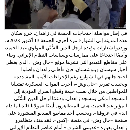
في إطار مواصلة احتجاجات الجمعة في زاهدان، خرج سكان
هذه المدينة إلى الشوارع مرة أخرى، الجمعة 13 أكتوبر 2023م،
ورددوا شعارات مؤيدة لرجل الدين السُّنّي المولوي عبد الحميد،
وأيضًا احتجاجًا على ممارسات وسياسات النظام الإيراني. وبناء
على مقاطع الفيديو التي نشرها موقع «حال وش»، الذي يغطي
أخبار سيستان وبلوشستان، فإن «أهالي زاهدان واصلوا
احتجاجاتهم في الشوارع رغم الإجراءات الأمنية المشددة».
وبحسب تقرير «حال وش»، أجرت القوات العسكرية تفتيشًا
للمواطنين من خلال نصب خيمة وقطع الطرق المؤدية إلى
المسجد المكي ومسجد زاهدان. ودعمًا لرجل الدين السُّنّي
المؤثر عبد الحميد، هتف المتظاهرون أيضًا «مولانا قائدنا ما دام
الدم في عروقنا». وبحسب أحد مقاطع الفيديو المنشورة على
صفحة «حال وش» في منصة «إكس»، فقد هتف متظاهرو
زاهدان بعبارة «عديمي الشرف» أمام عناصر النظام الإيراني.