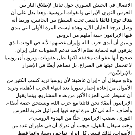
الاتصال في الجيش السوري حول تبادل لإطلاق النار بين
الحرس الثوري الإيراني والقوات الروسية، وهذا يدل على أن
هناك توترًا قائمًا بالفعل تحت السطح بين الجانبين، وربما أنه
وصل درجة الغليان الآن، وهذه ليست المرة الأولى التي يبدي
فيها الإيرانيون خيبة أملهم من الروس.
وسبق أن أبدى حزب الله وإيران غضبهم؛ لأنه في الوقت الذي
ينزفون فيه لحماية نظام الأسد تدعم العقوبات على إيران،
صحيح أنها عقوبات مخففة لكنها تظل عقوبات، ويرون أن روسيا
لا تتحمل عبئها في الصراع، بل تساهم أيضًا في الإضرار
بالإيرانيِّين».
وتابع سيغال أن «إيران غاضبة؛ لأن روسيا تريد كسب الكثير من
الأموال من إعادة إعمار سوريا بعد انتهاء الحرب الأهلية، وتريد
أن تسيطر على الجزء الأكبر من هذه المشاريع، بينما يقول
الإيرانيون أيضًا: نحن قاتلنا مع حزب الله، ونستحق حصة أيضًا».
وأضاف: «أنه في كل مرة توجه فيها إسرائيل ضربة للحرس
الثوري، يغضب الإيرانيون جدًّا من الهدوء الروسي».
وختم سيغال بالقول: «يجب أن ندرك أن في طهران عدد من
الأصوات، لذلك فليس كل إيران تهاجم روسيا، وإنما فقط