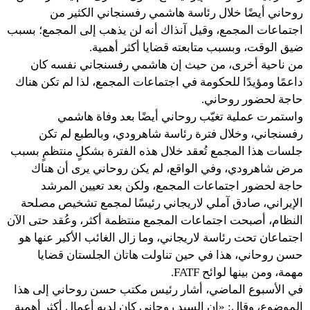
روحاني أيضًا خلال رئاسة هاشمي رفسنجاني الكثير من
اجتماعات المجمع، وقيل آنذاك أنه لن يذهب إلى المجمع؛ بسبب
ضيق الوقت، وبسبب متابعته قضايا أكثر أهمية.
من ناحية أخرى، من حيث إن هاشمي رفسنجاني نفسه كان
داعمًا ومؤيدًا للحكومة في اجتماعات المجمع، لذا لم تكن هناك
حاجة لحضور روحاني.
واستمرت عملية تغيّب روحاني أيضًا بعد وفاة هاشمي
رفسنجاني، وخلال فترة رئاسة شاهرودي، وبالطبع لم تكن
جلسات هذا المجمع تُعقد خلال هذه الفترة بشكلٍ منتظمٍ بسبب
مرض شاهرودي، وفي الواقع، لم يكن روحاني يرى أن هناك
حاجة لحضور اجتماعات المجمع، ولكن بعد تعيين المرشد
الإيراني، صادق آملي لاريجاني رئيسًا لمجمع تشخيص مصلحة
النظام، أصبحت اجتماعات المجمع منتظمة أكثر، وعُقد حتى الآن
اجتماعان تحت رئاسة لاريجاني، وما زال الغائب الأكبر عنها هو
حسن روحاني، هذا في حين تناولت هاتان الجلستان قضايا
مهمة، ومن بينها لوائح FATF.
في الأسبوع الماضي، أشار رئيس مكتب حسن روحاني إلى هذا
الموضوع، وقال: «إن السيد روحاني كان لديه أعمال أكثر أهمية