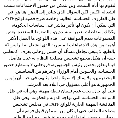
ليقوم بها أيام السبت، ولن يتمكن من حضور الاجتماعات بسبب
انشغاله الكبير، لكن السؤال الذي يتبادر إلى الذهن هنا هو، في
ظل الظروف الحساسة الحالية، وخاصة طرح قضية لوائح FATF،
التي يمكن أن يكون لها تأثير مباشر على سياسات الحكومة،
وكذلك إسقاطات بعض المتشددين، والضغوط المتعددة لبعض
المجموعات بعدم الموافقة على هذه اللوائح، ما العمل الأكثر
أهمية من هذه الاجتماعات المصيرية الذي انشغل به الرئيس؟».
بالطبع، لا ينبغي تجاهل مسألة أن حسن روحاني يعرف -كمحامي
جيد- أن هيكل مجمع تشخيص مصلحة النظام به عيب متأصل
فيما يتعلق بحضور رئيس الجمهورية، فروحاني لا يستطيع حضور
الجلسات، والجلوس أمام الوزراء وغيرهم من السياسيين
المخضرمين، ولا يملك إلا صوتًا واحدا مثلهم، في حين أن رئيس
الجمهورية هو أعلى مسؤول في البلاد بعد المرشد.
على أي حال، يجب عدم نسيان نقطة مهمة، وهي أنه في ظل
المواقف الحساسة التي تواجه الدولة والحكومة، وفي ظل
المناقشة المهمة الجارية للوائح FATF في مجلس تشخيص
مصلحة النظام، حتى لو كان من الممكن قبول فرضية أن
روحاني لا يحضر اجتماعات مجمع تشخيص مصلحة النظام