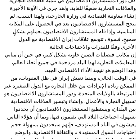
كان دور المستشارين الاقتصاديين في تنمية العلاقات التجارية
والعلاقات التجارية ضعيفًا للغاية، ولقد جرى في الآونة الأخيرة
إنشاء معاونية اقتصادية في وزارة الخارجية، ولهذا السبب، لم
ينجح المستشارون الاقتصاديون بعد في الحصول على المكانة
المناسبة، وإذا قام المستشارون الاقتصاديون بعملهم بشكلٍ
صحيحٍ، فسوف تتوسع علاقات إيران الاقتصادية مع الدول
الأخرى وفقًا للقدرات والاحتياجات الحالية.
إن مكاتب قنصليات الصين خاوية بشكل كبير، في حين أن مباني
المعاملات التجارية لهذا البلد مزدحمة في جميع أنحاء العالم،
وهذا الوضع هو نتيجة الأداء الاقتصادي الجيد.
في الوقت الحالي، وبينما تعيش إيران في ظل العقوبات، من
الممكن زيادة الإيرادات من خلال التجارة مع الدول الصغيرة غير
المرتبطة بالولايات المتحدة، ودور المستشارون الاقتصاديون هو
تسهيل التجارة والأعمال، وإنشاء وتيسير العلاقات الاقتصادية
بين البلْدان، ويستطيع المستشارون الاقتصاديون أن يحددوا
بسهولة احتياجات البلاد التي يقيمون فيها، وبما أن هؤلاء الناس
يعيشون في البلد المستهدف، فإنهم سيحددون بسهولة حجم
احتياجات السوق المستهدف، والثقافة الاقتصادية، والوضع