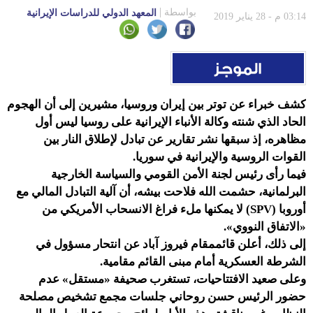
بواسطة
المعهد الدولي للدراسات الإيرانية
03:14 م - 28 يناير 2019
كشف خبراء عن توتر بين إيران وروسيا، مشيرين إلى أن الهجوم
الحاد الذي شنته وكالة الأنباء الإيرانية على روسيا ليس أول
مظاهره، إذ سبقها نشر تقارير عن تبادل لإطلاق النار بين
القوات الروسية والإيرانية في سوريا.
فيما رأى رئيس لجنة الأمن القومي والسياسة الخارجية
البرلمانية، حشمت الله فلاحت بيشه، أن آلية التبادل المالي مع
أوروبا (SPV) لا يمكنها ملء فراغ الانسحاب الأمريكي من
«الاتفاق النووي».
إلى ذلك، أعلن قائممقام فيروز آباد عن انتحار مسؤول في
الشرطة العسكرية أمام مبنى القائم مقامية.
وعلى صعيد الافتتاحيات، تستغرب صحيفة «مستقل» عدم
حضور الرئيس حسن روحاني جلسات مجمع تشخيص مصلحة