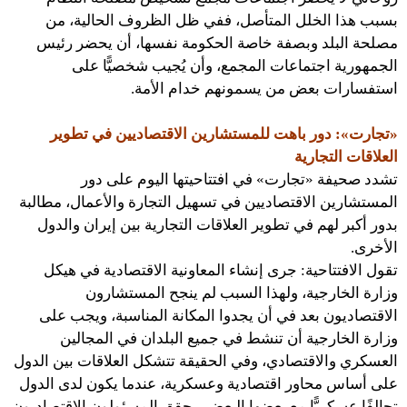
بسبب هذا الخلل المتأصل، ففي ظل الظروف الحالية، من
مصلحة البلد وبصفة خاصة الحكومة نفسها، أن يحضر رئيس
الجمهورية اجتماعات المجمع، وأن يُجيب شخصيًّا على
استفسارات بعض من يسمونهم خدام الأمة.
«تجارت»: دور باهت للمستشارين الاقتصاديين في تطوير
العلاقات التجارية
تشدد صحيفة «تجارت» في افتتاحيتها اليوم على دور
المستشارين الاقتصاديين في تسهيل التجارة والأعمال، مطالبة
بدور أكبر لهم في تطوير العلاقات التجارية بين إيران والدول
الأخرى.
تقول الافتتاحية: جرى إنشاء المعاونية الاقتصادية في هيكل
وزارة الخارجية، ولهذا السبب لم ينجح المستشارون
الاقتصاديون بعد في أن يجدوا المكانة المناسبة، ويجب على
وزارة الخارجية أن تنشط في جميع البلدان في المجالين
العسكري والاقتصادي، وفي الحقيقة تتشكل العلاقات بين الدول
على أساس محاور اقتصادية وعسكرية، عندما يكون لدى الدول
تحالفًا عسكريًّا مع بعضها البعض، يحقق المسئولون الاقتصاديون