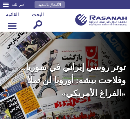
الألتحاق بالمعهد
أختر اللغة
البحث
القائمه
توتر روسي إيراني في سوريا..
وفلاحت بيشه: أوروبا لن تملأ
«الفراغ الأمريكي»