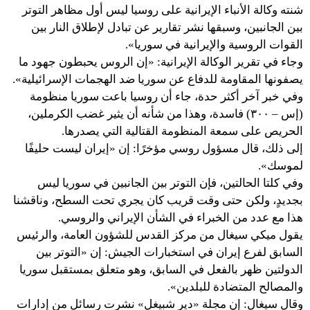
شنته وكالة الأنباء الإيرانية على روسيا ليس أول مظاهر التوتر
بين الجانبين، وسبقها نشر تقارير عن تبادل لإطلاق النار بين
القوات الروسية والإيرانية في سوريا».
وجاء في تقرير الوكالة الإيرانية: «إن الروس يحبطون جهود ما
يصفونها المقاومة للدفاع عن سوريا ضد الهجمات الإسرائيلية».
وفي خبر آخر أكثر حدة، جاء أن روسيا باعت سوريا منظومة
(إس – ٣٠٠) فاسدة، وهذا من شأنه أن يثير غضب الكرملين،
الحريص على سمعة المنظومة القتالية التي يصدرها.
إلى ذلك، قال مسؤول روسي مؤخرًا: إن «إيران ليست حليفًا
لموسك».
وفي كلتا الحالتين، فإن التوتر بين الجانبين في سوريا ليس
بجديدٍ، ولكن حتى وقت قريب كان يجري تحت السطح، وناقشنا
هذا مع عدد من الخبراء في الشأن الإيراني والروسي.
يقول ميكي سيغال من مركز القدس للشؤون العامة، والرئيس
السابق لفرع إيران في استخبارات الجيش: إن «التوتر بين
الدولتين ظهر بالفعل في السابق، وهو متعلق بمستقبل سوريا
والمصالح المتضادة للبلدين».
وقال سيغال: إن مجلة «دير شبيغل» نشرت رسائل من إدارات