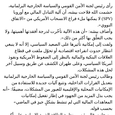
رأى رئيس لجنة الأمن القومي والسياسة الخارجية البرلمانية،
حشمت الله فلاحت بيشه، أن آلية التبادل المالي مع أوروبا
(SPV) لا يمكنها ملء فراغ الانسحاب الأمريكي من «الاتفاق
النووي».
وأضاف بيشه: «أن هذه الآلية تأخّرت لدرجة أفقدتها أهميتها، ولا
يجب التعلّق بها أكثر من ذلك».
ولفت إلى إمكانية تأثيرها على الصعيد السياسي، إلا أنه لا ينبغي
انتظار حدوث انفراجه اقتصادية أو تحوّل ملفت في قطاع
العلاقات البنكية والمالية بالنظر إلى الضغوط الأمريكية ونفوذ
أمريكا السياسي، وعلى طهران الكشف عن طريق وسبيل آخر
لحل هذه المشكلات.
وطالب رئيس لجنة الأمن القومي والسياسة الخارجية البرلمانية
بتعديل القرارات الداخلية، وتتبع آليات جديدة للاستفادة من
الإمكانيات المحلية والإقليمية للعبور من المشكلات، مضيفًا: «أنه
يجب بذل المزيد من الجهود في إطار تفعيل إمكانيات
المعاهدات المالية التي لم تنشط بشكلٍ جيدٍ في الماضي»
بحسب قوله.
من جانبه، قال رئيس منظمة الطاقة الذرية الإيرانية، علي أكبر