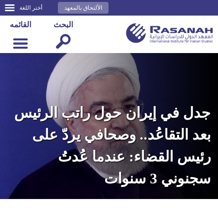
الألتحاق بالمعهد
أختر اللغة
البحث
القائمه
جدل في إيران حول راتب الرئيس
بعد التقاعُد.. وصحافي يردّ على
رئيس القضاء: عندما عُدتُ
سجنوني 3 سنوات