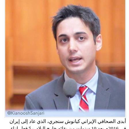
أبدى الصحافي الإيراني كيانوش سنجري، الذي عاد إلى إيران
في 2016م بعد 10 سنوات من بقائه خارج البلاد، ردّ فعل إزاء