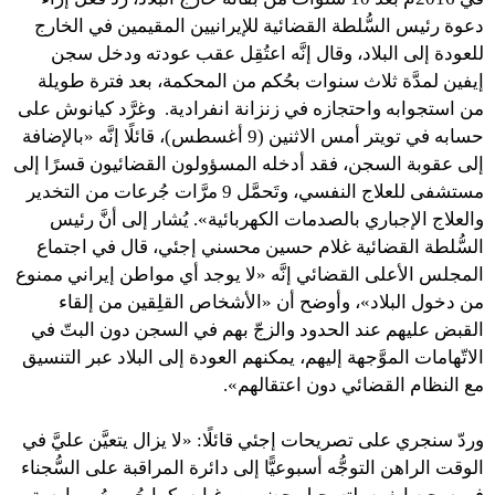
دعوة رئيس السُّلطة القضائية للإيرانيين المقيمين في الخارج
للعودة إلى البلاد، وقال إنَّه اعتُقِل عقب عودته ودخل سجن
إيفين لمدَّة ثلاث سنوات بحُكم من المحكمة، بعد فترة طويلة
من استجوابه واحتجازه في زنزانة انفرادية. وغرَّد كيانوش على
حسابه في تويتر أمس الاثنين (9 أغسطس)، قائلًا إنَّه «بالإضافة
إلى عقوبة السجن، فقد أدخله المسؤولون القضائيون قسرًا إلى
مستشفى للعلاج النفسي، وتَحمَّل 9 مرَّات جُرعات من التخدير
والعلاج الإجباري بالصدمات الكهربائية». يُشار إلى أنَّ رئيس
السُّلطة القضائية غلام حسين محسني إجئي، قال في اجتماع
المجلس الأعلى القضائي إنَّه «لا يوجد أي مواطن إيراني ممنوع
من دخول البلاد»، وأوضح أن «الأشخاص القلِقين من إلقاء
القبض عليهم عند الحدود والزجّ بهم في السجن دون البتّ في
الاتّهامات الموَّجهة إليهم، يمكنهم العودة إلى البلاد عبر التنسيق
مع النظام القضائي دون اعتقالهم».
وردّ سنجري على تصريحات إجئي قائلًا: «لا يزال يتعيَّن عليَّ في
الوقت الراهن التوجُّه أسبوعيًّا إلى دائرة المراقبة على السُّجناء