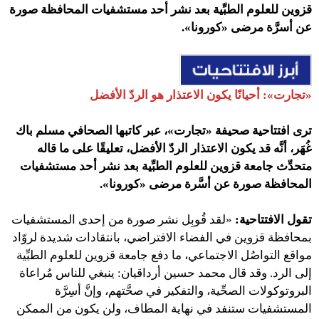
قزوين للعلوم الطبِّية بعد نشر أحد مستشفيات المحافظة صورة
عن أسرَّة مرضى «كورونا».
«تجارت»
:
أحيانًا يكون الاعتذار هو الردّ الأفضل
ترى افتتاحية
صحيفة «تجارت»
، عبر كاتبها
الصحافي مسلم باك
غُهَر، أنَّه قد يكون الاعتذار الردّ الأفضل، تعليقًا على ما قاله
متحدِّث جامعة قزوين للعلوم الطبِّية بعد نشر أحد مستشفيات
المحافظة صورة عن أسَّرة مرضى «كورونا».
تقول الافتتاحية:
«لقد قُوبِل نشر صورة من إحدى المستشفيات
بمحافظة قزوين في الفضاء الافتراضي، بانتقادات شديدة لروّاد
مواقع التواصُل الاجتماعي، ما دفع جامعة قزوين للعلوم الطبِّية
إلى الرد. وقد قال محمد حسين أرداقيان: ينبغي للناس مُراعاة
البروتوكولات الصحِّية، والتفكير في صحَّتهم، وإنَّ أسِرَّة
المستشفيات ستنفد في نهاية المطاف، ولن يكون من الممكن