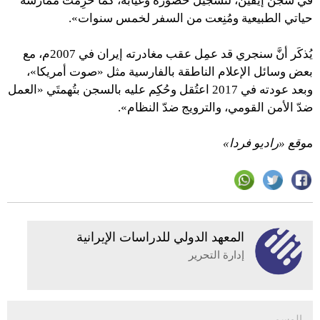
في سجن إيفين، لتسجيل حضوره وغيابه، كما حُرِمتُ ممارسة
حياتي الطبيعية ومُنِعت من السفر لخمس سنوات».
يُذكَر أنَّ سنجري قد عمِل عقب مغادرته إيران في 2007م، مع
بعض وسائل الإعلام الناطقة بالفارسية مثل «صوت أمريكا»،
وبعد عودته في 2017 اعتُقل وحُكِم عليه بالسجن بتُهمتَي «العمل
ضدّ الأمن القومي، والترويج ضدّ النظام».
م
وقع «راديو فردا»
المعهد الدولي للدراسات الإيرانية
إدارة التحرير
الوسم