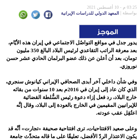
03:25 م - 10 أغسطس 2021
بواسطة
المعهد الدولي للدراسات الإيرانية
يدور جدل في مواقع التواصُل الاجتماعي في إيران هذه الأيّام،
بعد معرفة الراتب التقاعدي لرئيس البلاد البالغ 350 مليون
تومان، بعد أن أعلن عن ذلك عضو البرلمان الحادي عشر حسن
نوروزي.
وفي شأن داخلي آخر
أبدى الصحافي الإيراني كيانوش سنجري،
الذي كان عاد إلى إيران في 2016م بعد 10 سنوات من بقائه
خارج البلاد، رد فعل إزاء دعوة رئيس السُّلطة القضائية
للإيرانيين المقيمين في الخارج بالعودة إلى البلاد، وقال إنَّه
اعتُقِل عقب عودته.
وعلى صعيد الافتتاحيات، ترى افتتاحية صحيفة «تجارت» أنَّه قد
يكون الاعتذار الردّ الأفضل، تعليقًا على ما قاله متحدِّث جامعة