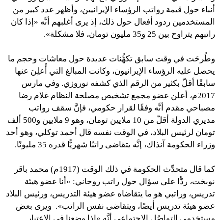
أنباء حول قيمة رواتب الرؤساء الإيرانيين، وأظهر عدد كبير من
المستخدمين ردود أفعال حول ذلك، إذ يرى أغلبهم أنَّه «إذا كان
راتبهم يتراوح بين 25 و35 مليون تومان، فلا مشكلة».
وطُرحَت في وقت سابق تكهُّنات عديدة حول معاشات وحجم ما
يحصل عليه الرؤساء الإيرانيون، وكانت المبالغ التي أُعلِنَ عنها
سابقًا أقلّ بكثير من الرقم الذي كشفه نوروزي. وفي مارس
2017م، أعلن عضو مجمع تشخيص مصلحة النظام غلام رضا
مصباحي مقدم أنَّه وفقًا لقرار حكومي، فإنَّ سقف رواتب
مديري الدولة أقلّ من 10 ملايين تومان، وهو 9 ملايين و500 ألف
تومان لرئيس البلاد، في الوقت نفسه قال أحمد توكلي، وهو أحد
وزراء الحكومة آنذاك، إنَّه يتقاضى راتبًا شهريًّا قدره 35 مليونًا.
كما قال متحدِّث الحكومة في ذلك الوقت (1917م) محمد باقر
نوبخت، ردًّا على سؤال حول راتب روحاني: «أنا عضو هيئة
تدريس، وراتبي هو ما يتقاضاه عضو هيئة التدريس، ورئيس البلاد
عضو هيئة تدريس أيضًا، ويتقاضى نفس الراتب». ويرى بعض
مستخدمي التواصُل الاجتماعي أنَّه «إذا وضعنا في الاعتبار