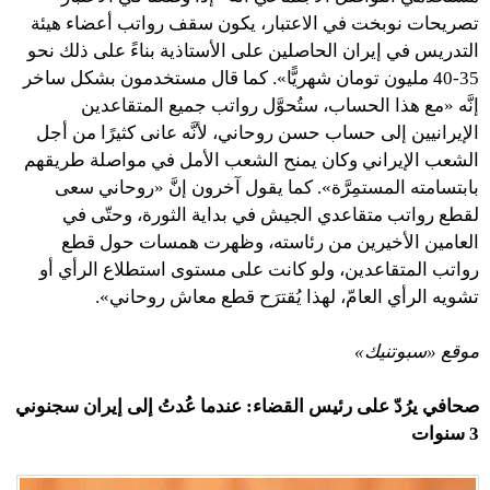
تصريحات نوبخت في الاعتبار، يكون سقف رواتب أعضاء هيئة
التدريس في إيران الحاصلين على الأستاذية بناءً على ذلك نحو
35-40 مليون تومان شهريًّا». كما قال مستخدمون بشكل ساخر
إنَّه «مع هذا الحساب، ستُحوَّل رواتب جميع المتقاعدين
الإيرانيين إلى حساب حسن روحاني، لأنَّه عانى كثيرًا من أجل
الشعب الإيراني وكان يمنح الشعب الأمل في مواصلة طريقهم
بابتسامته المستمِرَّة». كما يقول آخرون إنَّ «روحاني سعى
لقطع رواتب متقاعدي الجيش في بداية الثورة، وحتّى في
العامين الأخيرين من رئاسته، وظهرت همسات حول قطع
رواتب المتقاعدين، ولو كانت على مستوى استطلاع الرأي أو
تشويه الرأي العامّ، لهذا يُقترَح قطع معاش روحاني».
موقع «سبوتنيك»
صحافي يرُدّ على رئيس القضاء: عندما عُدتُ إلى إيران سجنوني
3 سنوات