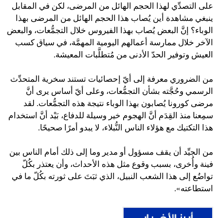
على التصدِّي لهذا الحجم الهائل من المرضى، لكن في المقابل
ينبغي مشاهدة أين يُصاب هذا الحجم الهائل من المرضى بهذا
الوباء؟ إنَّ البعض يُصاب بهذا الفيروس خلال التجمُّعات، والبعض
الآخر خلال ممارسة أعمالهم اليومية المهمَّة، في سياق كسب
العيش وتوفير الحدّ الأدنى من مُتطلَّبات المعيشة.
من الضروري معرفة إلى أيّ إحصائيات تستند سخرية المتحدِّث
الرسمي وحُجَّته بشأن التجمُّعات، وعلى أيّ أساس يرى أنَّ
مرضى كورونا يُصابون بهذا الوباء نتيجة هذه التجمُّعات. لقد
سمِعنا منذ القِدَم أنَّ الهجوم خير وسيلة للدفاع، بَيْد أنَّ استخدام
هذا التكتيك مع هؤلاء الناس النُّبلاء، لا يبدو أمرًا صحيحًا.
من الجيِّد أن يقف مسؤول أو مدير وما إلى ذلك أمام الناس بين
فينة وأُخرى، بسبب وقوع مثل هذه الأحداث، وأن يعتذر بكُلّ
تواضُع إلى هذا الشعب النبيل، الذي ثبَتَ على ثورته بكُلّ ما في
استطاعته».