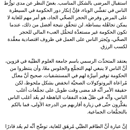
استقبال المرضى بالشكل المناسب. بغضّ النظر عن مدى تورُّط
الناس في تفشِّي الوباء، فإنَّ إنكار دور الحكومة في السيطرة
على المرض وفرض الحجر الصحِّي الجاد، هو أمر مهم للغاية لا
يمكن تجاهُله ببساطة. لن تتحقَّق نتيجة أفضل من ذلك، عندما
تكون الحكومة غير مستعدَّة لتحمُّل العبء المالي للحجر
الصحِّي، ويُجبَر الناس على العمل في ظروف اقتصادية معقَّدة
لكسب الرزق.
يعتقد المتحدِّث الرسمي باسم جامعة العلوم الطبِّية في قزوين،
أنَّ الناس لا ينبغي لهم التجمُّع والجلوس معًا، وأن ينتظروا من
الحكومة توفير أسِرَّة لهم في المستشفيات. صحيح أنَّ معدَّل
مُراعاة البروتوكولات الصحيِّة انخفض بشكل ملحوظ، لكن
حقيقة الأمر أنَّه قد مضى وقت طويل على تجمُّعات أغلب
الناس، وأنَّه في ظلّ هذه النفقات الباهظة لم يعُد أغلب الناس
يفكِّرون حتّى في زيارة أقاربهم من الدرجة الأولى، فما بالكم
بالتجمُّعات الجماعية.
إنَّ عبارة أنَّ الطاقم الطبِّي مُرهَق للغاية، توضِّح أنَّه لم يعُد قادرًا