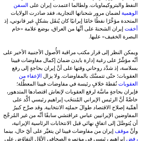
النفط والبتروكيماويات. ولطالما اعتمدت إيران على
السفن
الوهمية
لضمان مرور شحناتها التجارية، فقد صادرت الولايات
المتحدة مؤخَّرًا نفطًا خامًا إيرانيًا كان يُنقَل بشكلٍ غير قانوني، إذ
أخفت
إيران الشحنةَ على أنَّها من العراق، بوضع علامة «خام
البصرة الخفيف» عليها.
ويمكن النظر إلى قرار مكتب مراقبة الأُصول الأجنبية الأخير على
أنَّه مؤشِّرٌ على رغبة إدارة بايدن ضمانَ إكمال مفاوضات فيينا
بسلاسة، إذ شدَّد روحاني وقتها على أنَّ إيران بحاجةٍ إلى رفع
العقوبات؛ حتّى تتمسَّك بالمفاوضات. ولا يزال
الإعفاء من
العقوبات
نُقطةَ خلافٍ رئيسة في مفاوضات فيينا المعطَّلة؛
فإيران بحاجةٍ ماسَّة لرفع العقوبات لإنعاش اقتصادها المتدهور،
خاصَّةً أنَّ الرئيس الإيراني المُنتخَب إبراهيم رئيسي أكَّد على
أهمِّية إصلاح الاقتصاد طوالَ حملتِه الانتخابية. وقد صرَّح كبيرُ
المفاوضين الإيرانيين عباس عراقتشي سابقًا أنَّه من غير المُرجَّح
أن يُتوصَّلَ إلى اتفاقٍ نهائي قبل الانتخابات الرئاسية الإيرانية،
وأنَّ
موقف
إيران من مفاوضات فيينا لن يتغيَّر على أيّ حال، بينما
رفض
إبراهيم رئيسي في مؤتمره الصحافي الأوَّل التفاوُض على