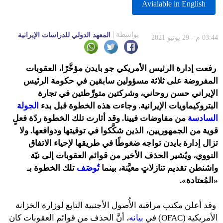
Avialable in English
بواسطة
المعهد الدولي للدراسات الإيرانية
03:44 م - 29 يونيو 2021
رفعت إدارة الرئيس الأمريكي جو بايدن مؤخَّرًا، العقوبات
المفروضة على ثلاثة مسؤولين سابقين في حكومة الرئيس
الإيراني حسن روحاني، وشركتين متورِّطتين في تجارة
البتروكيماويات الإيرانية. وجاءت هذه الخطوة قبل بدء
الجولة
السادسة
من مفاوضات فيينا. وقد أثارت تلك الخطوة ردّة فعلٍ
قوية من الجمهوريين، الذين شكَّكوا في توقيتها ودوافعها. ولا
تزال إدارة بايدن تواجه ضغوطًا في طريقها لإحياء الاتفاق
النووي، ويُشير الحذف الأخير من قوائم العقوبات إلى نيّة
واشنطن تقديم تنازلاتٍ معيَّنة، بينما
تُوصَف
تلك الخطوة بـ
«المُعتادة».
وقد أعلن مكتب مراقبة الأُصول الأجنبية التابع لوزارة الخزانة
الأمريكية (OFAC) في
بيانه
، أنَّ الحذف من قوائم العقوبات كان