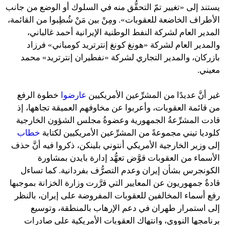
يستند إلى «تغيير تمّ التحقُّق منه في السلوك أو الوضع من جانب
الأطراف الخاضعة للعقوبات». ومِنْ بين مَنْ شُطِبوا من القائمة،
المدير العام لشركة النفط الوطنية الإيرانية أحمد غالباني،
والمدير العام لشركة «هونغ كونغ إنترتريد كومباني» فرزاد
بازركان، والمدير التجاري لشركة «نفطيران إنترتريد» محمد
معيني.
غير أنَّ عديدًا من المشرِّعين الأمريكيين
عارضوا
خطوة الرفع
من قائمة العقوبات، وأعربوا عن مخاوفهم العميقة تجاهها، إذ
قادت المشرِّعةُ الجمهورية وعضوةُ مجلس الشؤون الخارجية
كلوديا تيني مجموعةً من المشرِّعين الأمريكيين لكتابة
خطاب
إلى وزير الخارجية الأمريكي أنتوني بلينكن، ذكروا فيه أنَّ حذف
الأسماء من العقوبات قوَّض تعهُّد إدارة بايدن بمشاورة
الكونجرس بشأن إيران وعدم التصرُّف بفردانية. كما تساءل
قادةٌ جمهوريون عن المعايير التي قرَّرت وزارة الخزانة بموجبها
رفع أسماء المخالفين للعقوبات المفروضة على إيران، بالنظر
إلى استمرار طهران في دعم الإرهاب بالمنطقة، وتوسيع
برنامجها النووي، وانتهاك العقوبات الأمريكية على صادرات