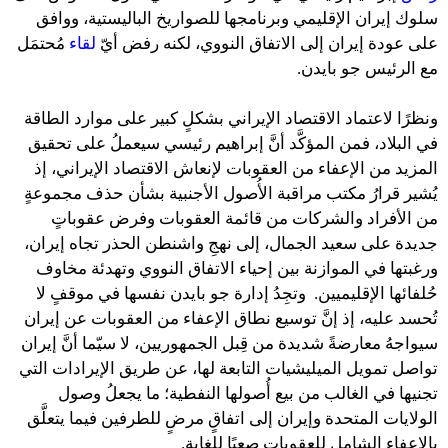
سلوك إيران الإقليمي وبرنامجها للصواريخ الباليستية، ووافق
على عودة إيران إلى الاتفاق النووي، لكنه رفض أيّ
لقاء
مُحتمَل
مع الرئيس جو بايدن.
ونظرًا لاعتماد الاقتصاد الإيراني بشكلٍ كبير على موارد الطاقة
في البلاد، فمن المؤكَّد أنَّ إبراهيم رئيسي سيعملُ على تحقيق
المزيد من الإعفاء من العقوبات لإنعاش الاقتصاد الإيراني، إذ
يُشير قرارُ مكتب مراقبة الأُصول الأجنبية بشأن حذف مجموعةٍ
من الأفراد والشركات من قائمة العقوبات وفرض عقوباتٍ
جديدة على سعيد الجمال، إلى نهجِ واشنطن الحذر تجاه إيران،
ورغبتها في الموازنة بين إحياء الاتفاق النووي وتهدئة مخاوف
حُلفائها الإقليميين. وتجِدُ إدارة جو بايدن نفسها في موقفٍ لا
تُحسد عليه، إذ إنَّ توسيع نطاق الإعفاء من العقوبات عن إيران
سيواجهُ معارضةً شديدة من قِبل الجمهوريين، لا سيّما أنَّ إيران
تواصل تمويل الميليشيات التابعة لها، عن طريق الإيرادات التي
تجنيها في الغالب من بيع أُصولها النفطية؛ ما يجعلُ وصول
الولايات المتحدة وإيران إلى اتفاقٍ مرضٍ للطرفين فيما يتعلَّق
بالإعفاء الشامل للعقوبات صعبًا للغاية.