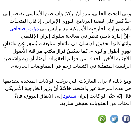
وفي الوقت الحالي، يبدو أنَّ تركيزَ واشنطن الأساسي يقتصر إلى
حدٍّ كبير على قضية البرنامج النووي الإيراني، إذ قال المتحدِّث
باسم وزارة الخارجية الأمريكية نيد برايس في
مؤتمر صحافي
:
«إنَّ إدارة بايدن تنظُر في معالجة سلوك إيران الإقليمي
وانتهاكاتها لحقوق الإنسان في «اتفاق متابعة»، يُسفِر عن «اتفاقٍ
نوويٍ أطول وأقوى»، كما يعكسُ قرارُ مكتب مراقبة الأُصول
الأجنبية الأخير الحذف من قوائم العقوبات أيضًا، أولويةَ واشنطن
الرئيسة المتمثِّلة في اكتساب زخمٍ في المفاوضات الجارية».
ومع ذلك، لا تزال التنازُلات التي ترغب الولايات المتحدة بتقديمها
في هذه المرحلة غير واضحة، خاصَّةً أنَّ وزير الخارجية الأمريكي
قال إنَّه حتّى لو كانت إيران
ستعود
إلى الاتفاق النووي، فإنَّ
المئات من العقوبات ستبقى سارية.