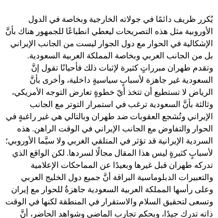
يُكرر ظريف دائمًا في جولاته الخارجية وبخاصة في الدول
الأوروبية مثل هذه التصريحات ليعطي انطباعًا للجمهور هناك بأنَّ
الإشكالية في الحوار مع دول الجوار ليست من الجانب الإيراني
بل من الجانب العربي وبخاصة المملكة العربية السعودية.
وتقدم طهران مبرراتٍ كثيرة لإثبات ذلك فأحيانًا تقول إنَّ
السعودية غير جاهزة لأسبابٍ سياسيةٍ داخلية، وأخرى بأنَّ
الرياض لا تستطيع أن تتخذ أيّ خطوةٍ تعارض التوجه الأمريكي،
وثالثة بأنَّ السعودية ترغب في استمرار التوتر مع الجانب
الإيراني وتُشجع العقوبات ضد طهران وبالتالي هي غير راغبةٍ في
الحوار والتفاوض مع الجانب الإيراني في الوقت الراهن. هذه
السردية الإيرانية قد تؤثر في المتلقي الغربي ولا سيَّما الأوروبي؛
لأسبابٍ كثيرةٍ ليس هذا المقال مجالًا لسردها. لكن الواقع الذي
تدركه طهران قبل غيرها وبعيدًا عن المماحكات الإعلامية
والتعبيرات الدبلوماسية البراقة أنَّ جميع دول الخليج العربي
وعلى رأسها المملكة العربية السعودية جاهزةٌ للحوار مع إيران
وتسعى لتحقيق السلام والاستقرار في المنطقة لكنها في الوقت
ذاته تدرك جيدًا، وبحكم تجارب الماضي وشواهد الحاضر، أنَّ