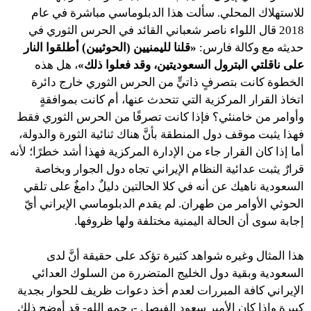
للاستهلاك المحلي. سألت هذا الدبلوماسي مباشرة في عام
2018 قال اللواء ناصر شعباني القائد في الحرس الثوري في
حديثه مع وكالة فارس:
«قلنا لليمنيين (الحوثيين) أطلقوا النار
على ناقلتي البترول السعوديتين، وقد فعلوا ذلك»
، هل هذه
الخطوة كانت بتصرفٍ ذاتيٍّ من الحرس الثوري خارج دائرة
اتخاذ القرار المركزية التي تتحدث عنها، أم كانت بموافقةٍ
وأوامر من خامنئي؟ فإذا كانت تصرفًا من الحرس الثوري فقط
فهذا يثبت موقف دول المنطقة بأنَّ هناك ثنائية الثورة والدولة،
أما إذا كان القرار جاء من الإدارة المركزية فهذا أشد خطرًا؛ لأنه
قرارٌ يثبت عدائية النظام الإيراني تجاه دول الجوار وبخاصة
السعودية ناهيك عن أنه في كلا الحالتين دليلٌ دامغٌ على تلقي
الحوثي الأوامر من طهران. لم يقدم الدبلوماسي الإيراني أيّ
إجابة سوى أن الحالة اليمنية مختلفة ولها ظروفها.
هذا المثال وغيره شواهد كثيرة تؤكد على حقيقة أنَّ لدى
السعودية وبقية دول الخليج المتضررة من السلوك العدائي
الإيراني كافة المبررات لعدم أخذ دعوات ظريف للحوار بجدية
كبيرة وإذا كان الأمير سعود الفيصل -رحمه الله- قد أوضح ذلك