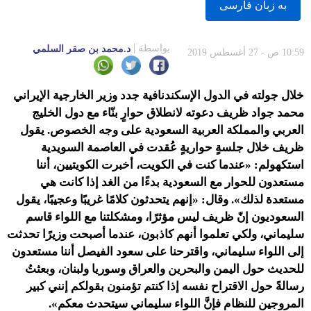
به زبان فارسى
بواسطة
د.محمد بن صقر السلمي
10:59 ص - 27 أغسطس 2019
خلال جولته في الدول الإسكندنافية جدد وزير الخارجية الإيراني
محمد جواد ظريف دعوته لانطلاق حوارٍ بنّاء مع دول الخليج
العربي والمملكة العربية السعودية على وجه الخصوص. يقول
ظريف خلال جلسةٍ حواريةٍ عُقدت في العاصمة السويدية
استكهولم: «عندما كنت في الكويت، أخبرت الكويتيين، أننا
مستعدون للحوار مع السعودية بدءًا من الغد إذا كانت هي
مستعدة لذلك». وقال: «إنهم يتحدثون كلامًا غريبًا وعجيبًا، يقول
السعوديون إنّ ظريف ليس مؤثرًا، ومشكلتنا مع اللواء قاسم
سليماني، ولكي تعلموا أنهم كاذبون، عندما أصبحت وزيرًا تحدثت
إلى اللواء سليماني، واقترحنا على سعود الفيصل أننا مستعدون
للحديث حول اليمن والبحرين والعراق وسوريا ولبنان، وبعثتُ
رسالةً حول الاقتراح نفسه إذا كنتم تؤمنون بقولكم إنني كبير
المروجين للنظام فإنَّ اللواء سليماني سيتحدث معكم».