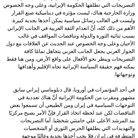
التصريحات التي تطلقها الحكومة الإيرانية، وعلى وجه الخصوص
وزارة الخارجية هناك، ليست مؤثرة في ديناميكية صنع القرار
وليست في الغالب رسائل سياسية يمكن أخذها بجدية كبيرة.
الأهم من ذلك كله، أنَّ انعدام الثقة العربية في الجانب الإيراني
بسبب ثنائية الثورة والدولة وتناقضات المواقف في غالب
الأحيان وعلى وجه الخصوص عند الحديث عن العلاقات مع دول
الجوار العربي يجعل الجانب العربي يتجاهل تمامًا كافة
التصريحات وينظر نحو الأفعال على واقع الأرض، ومن هنا فقط
يمكنه فهم حقيقة السياسة الإيرانية تجاه الإقليم وأهدافها
وتوجهاتها.
في أحد المؤتمرات في أوروبا، قال دبلوماسي إيراني سابق
مشهور ومقرب من الحكومة الإيرانية أنَّ هناك تعددية في
التوجهات السياسية في إيران ومن الطبيعي أن تسمعوا بعض
التناقضات لكن عند لحظة اتخاذ القرار فإنَّ الأمر يصبح مركزيًا
بيد المرشد الأعلى علي خامنئي شخصًيا. أما التصريحات
والتهديدات التي يطلقها الحرس الثوري أو الشخصيات
المتطرفة في إيران فلا يجب أخذها بجدية وغالبًا موجهة