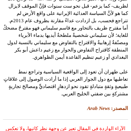
لظريف- كما يزعم- قبل نحو ست سنوات فإنَّ الموقف لايزال
كما هو لأنَّ السياسة العدائية الإيرانية على واقع الأرض لم
تتراجع فحسب، بل ازدادت عداءً مقارنة بظروف عام 2013م.
أما مقترح ظريف بالتحاور مع قاسم سليماني فهو مقترحٌ مضحكٌ
للغاية؛ لأن سليماني شخصيةٌ ملطخةٌ أيديها بدماء الأبرياء
ومصنّفةٌ إرهابيةٌ والاقتراح بالتفاوض مع سليماني بالنسبة لدول
المنطقة كاقتراح التفاوض والحوار مع زعيم داعش أبو بكر
البغدادي أو زعيم تنظيم القاعدة أيمن الظواهري.
على طهران أن تعود إلى الواقعية السياسية وتراجع نمط
تعاطيها مع دول الجوار العربي إذا ما أرادت الوصول إلى علاقاتٍ
طبيعيةٍ وثقةٍ متبادلةٍ تقود نحو ازدهارٍ اقتصاديٍّ ومصالحَ تجاريةٍ
مشتركةٍ بين ضفتي الخليج العربي.
المصدر:
Arab News
الآراء الواردة في المقال تعبر عن وجهة نظر كاتبها، ولا تعكس