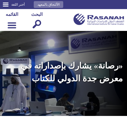
الألتحاق بالمعهد
أختر اللغة
البحث
القائمه
«رصانة» يشارك بإصداراته في
معرض جدة الدولي للكتاب