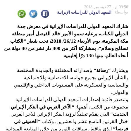
09:56 م - 27 ديسمبر 2018
بواسطة
المعهد الدولي للدراسات الإيرانية
شارك المعهد الدولي للدراسات الإيرانية في معرض جدة
الدولي للكتاب، برعاية سمو الأمير خالد الفيصل أمير منطقة
مكة المكرمة، يوم الأربعاء 26/12/ 2018، تحت شعار “الكتاب
تسامُح وسلام”، بمشاركة أكثر من 400 دار نشر من 40 دولة من
أنحاء العالم، منها 130 درًا إقليمية
ويشارك
“رصانة”
بإصداراته المختلفة والجديدة المختصة
بالشأن الإيراني بجميع جوانبه، الاقتصادية والاجتماعية
والسياسية والعسكرية،على المستويات الداخلي والإقليمي
والدولي.
وتتصدر قائمة إصدارات المعهد الدولي للدراسات الإيرانية
مجموعة من الكتب، أهمها:
“الآخر العربي في الفكر الإيراني
الحديث
” الذي يقدّم تحليلًا لرؤية الفكر الإيراني للآخر العربي
خلال القرنين التاسع عشر والعشرين، وكتاب
“الخميني في
فرنسا”
الذي يناقش سياقات الثورة من خلال المتابعة الميدانية