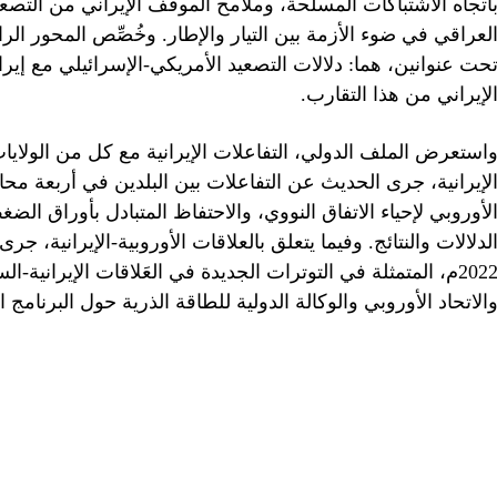
اتجاه الاشتباكات المسلحة، وملامح الموقف الإيراني من التص
لعراقي في ضوء الأزمة بين التيار والإطار. وخُصِّص المحور الر
حت عنوانين، هما: دلالات التصعيد الأمريكي-الإسرائيلي مع إ
لإيراني من هذا التقارب.
استعرض الملف الدولي، التفاعلات الإيرانية مع كل من الولايات ا
لإيرانية، جرى الحديث عن التفاعلات بين البلدين في أربعة محا
لأوروبي لإحياء الاتفاق النووي، والاحتفاظ المتبادل بأوراق الض
لدلالات والنتائج. وفيما يتعلق بالعلاقات الأوروبية-الإيرانية،
2022م، المتمثلة في التوترات الجديدة في العَلاقات الإيرانية-ا
الاتحاد الأوروبي والوكالة الدولية للطاقة الذرية حول البرنامج ا