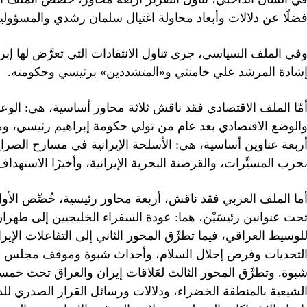
ضلًا عن دلالات وأبعاد محاولة اغتيال سلمان رشدي والمسؤولية ا
في الملف السياسي، جرى تناول الانتقادات التي تعرَّض لها إب
شادة المرشد علي خامنئي و«المتشددين» برئيسي وحكومته.
مّا الملف الاقتصادي فقد ناقش ثلاثة محاور أساسية، هي: الوعو
الوضع الاقتصادي بعد عام من تولي حكومة إبراهيم رئيسي، وم
ربعة عناوين أساسية، هي: الأسلحة الإيرانية في مسارح الصراع 
حرب المسيَّرات، والقرصنة البحرية الإيرانية، وأخيرًا الاستهدا
ما الملف العربي فقد ناقش، أربعة محاور رئيسية، خُصِّص الأول 
حت عنوانين رئيسَيْن، هما: عودة السفراء الخليجيين إلى طه
لوسيط العراقي، فيما تطرَّق المحور الثاني إلى التفاعلات الإيرا
لتحديات وفرص إحلال السلام، وأحداث شبوة وموقف مجلس القي
بوة. وتطرَّق المحور الثالث لعَلاقات إيران والعراق تحت خم
لشيعية بالمنطقة الخضراء، ودلالات ورسائل القرار الصدري للد