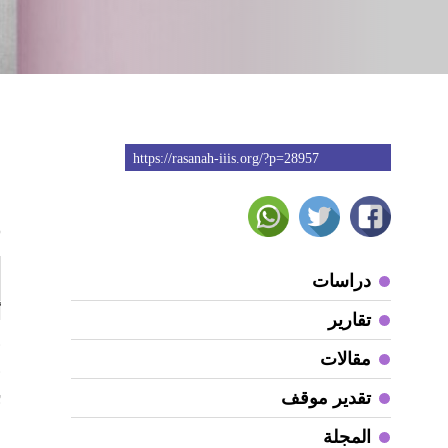
https://rasanah-iiis.org/?p=28957
3
دراسات
تقارير
و
مقالات
و
ب
تقدير موقف
المجلة
ف