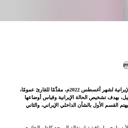
أصدر المعهد الدولي للدراسات الإيرانية «رصانة» تقرير الحالة الإيرانية لشهر أغسطس 2022م، مقدِّمًا للقارئ عمومًا،
حليل، بهدف تشخيص الحالة الإيرانية وقياس أوضاعها
هتم القسم الأول بالشأن الداخلي الإيراني، والثاني
الآيديولوجي لمناقشة استقالة المرجع كاظم الحائري،