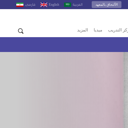
الألتحاق بالمعهد
English
العربية
فارسى
كز التدريب
ميديا
المزيد