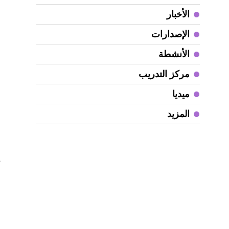
ف
الأخبار
الإصدارات
و
إ
الأنشطة
مركز التدريب
أ
و
ميديا
أ
المزيد
ب
أ
ت
ل
ا
ش
ا