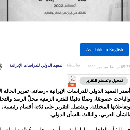
Avialable in English
بواسطة
المعهد الدولي للدراسات الإيرانية
05:3 م - 14 سبتمبر 2022
الباحث خصوصًا، وصفًا دقيقًا للفترة الزمنية محلَّ الرصد والت
تفاعلاتها المختلفة. ويشتمل التقرير على ثلاثة أقسام رئيسية، ي
الشأن العربي، والثالث بالشأن الدولي
.
ي الشأن الداخلي، تناول التقرير أربعة محاور، خُصِّصَ الملف 