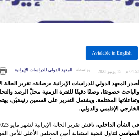
Avialable in English
بواسطة
المعهد الدولي للدراسات الإيرانية
04:5 م - 15 يونيو 2023
الباحث خصوصًا، وصفًا دقيقًا للفترة الزمنية محلَّ الرصد والت
تفاعلاتها المختلفة. ويشتمل التقرير على قسمين رئيسَيْن، يهتم 
لخارجي الإقليمي والدولي
.
ي
الشأن الداخلي،
ناقش تقرير الحالة الإيرانية لشهر مايو 2023م خمسة ملفات أساسية، جرى تخصيص الملف
لسياسي
لتناول قضية استقالة أمين المجلس الأعلى للأمن الق