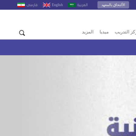
الألتحاق بالمعهد
English
العربية
فارسى
كز التدريب
ميديا
المزيد