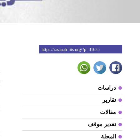
https://rasanah-iiis.org/?p=31625
3
دراسات
و
تقارير
و
ا
مقالات
تقدير موقف
ف
ا
المجلة