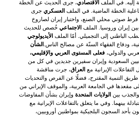
ة إليه. في الملف
الاقتصادي
، جرى الحديث عن الخطة
فاعلية الخطة الماضية. في الملف
العسكري
جرى
خ فرط صوتي محلي الصنع، واختبار إيران لصاروخ
الاجتماعي
خُصص للحديث
طب الباطني إلى التجميلي. أمّا الملف
الأيديولوجي
ة، ودفاع الفقهاء السنّة عن مصالح الناس.
الشأن
لعربي والدولي،
فعلى المستوى العربي والإقليمي،
يين السعودية وإيران سفيرين جديدين في كل من
لتفاعلات الإيرانية مع
العراق
، جرت مناقشة
ريق التنمية المقترح، فضلًا عن الفرص والتحديات
إلى مقعدها في الجامعة العربية، والموقف الإيراني من
والجذب بين
الولايات المتحدة
وإيران بشأن المفاوضات
لة بينهما. وفي ما يتعلق بالتفاعلات الإيرانية مع
ون بأحد السجون البلجيكية بمواطنين أوروبيين،