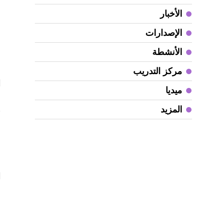
خ
الأخبار
ا
ا
الإصدارات
ب
الأنشطة
ع
ف
مركز التدريب
ا
ميديا
ش
المزيد
ط
م
أ
ه
ا
ا
و