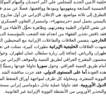
لفية الأمين الجديد للمجلس علي أكبر أحمديان والمهام الموكل
لخمسية السابعة ومفهومها وبنودها وواقعيتها، فضلًا عن مدى 
لتطرق إلى ثلاثة مواضيع، هي الإعلان الإيراني عن أول صارو
اليستي يحمل اسم «خرمشهر4»، واستمرار التعاون العسكري بين إيران وروسيا. الملف
ن نقص الكوادر الطبية وهجرتهم، وظاهرة تحوُّل الأطباء من ال
قد ناقش تحذير الفقهاء من انعدام ثقة الشعب بالمؤسسة الديني
لخارجي
، يتضمن العلاقات والتفاعلات الإيرانية مع المحيطين ا
هدت العلاقات
الخليجية-الإيرانية
تطورات كبيرة، تمثلت في تع
هران والرياض، إضافة إلى زيارة سلطان عمان لطهران. وحول ا
ضمون المقترح العراقي لطريق التنمية والموقف الإيراني من ط
مام طريق التنمية العراقي. وحول
سوريا
تناولنا
عودتها رسميًّا 
ذه العودة.
أما على المستوى الدولي
، فقد جرت مناقشة الشد 
لنووية المتعثرة، ومحاولة كل طرف لمواجهة أوراق الضغط المتباد
لدول الأوروبية
، فقد تناولنا عملية تبادل دبلوماسي إيراني مسج
التحذير الأوروبي من الأنشطة النووية الإيرانية غير القانونية.