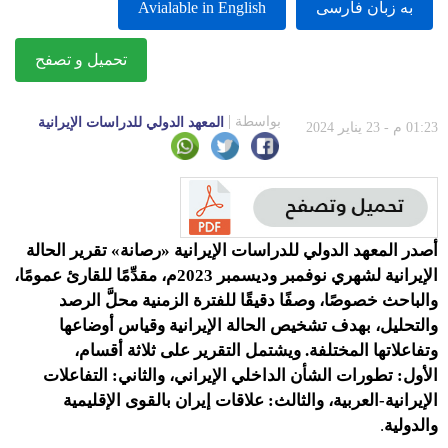
به زبان فارسى
Avialable in English
تحميل و تصفح
بواسطة
المعهد الدولي للدراسات الإيرانية
01:23 م - 23 يناير 2024
أصدر المعهد الدولي للدراسات الإيرانية «رصانة» تقرير الحالة
الإيرانية لشهري نوفمبر وديسمبر 2023م، مقدِّمًا للقارئ عمومًا،
والباحث خصوصًا، وصفًا دقيقًا للفترة الزمنية محلَّ الرصد
والتحليل، بهدف تشخيص الحالة الإيرانية وقياس أوضاعها
وتفاعلاتها المختلفة. ويشتمل التقرير على ثلاثة أقسام،
الأول
:
تطورات الشأن الداخلي الإيراني، والثاني: التفاعلات
الإيرانية-العربية، والثالث: علاقات إيران بالقوى الإقليمية
والدولية
.