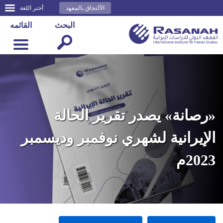
الألتحاق بالمعهد
أختر اللغة
البحث
القائمه
«رصانة» يصدر تقرير الحالة
الإيرانية لشهري نوفمبر وديسمبر
2023م