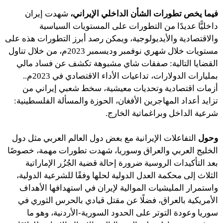
فيما يخص تطورات الشأن الداخلي الإيراني،
شهدت إيران
داخليًّا عديدًا من التطورات على المستويات السياسية
والاقتصادية والأيديولوجية، ويمكن رصد أبرز التطورات هذه على
مستويات خلال شهري نوفمبر وديسمبر 2023م، من خلال تناول
القضايا التالية: صفقات شاي مشبوهة تكشف عن فساد مالي
بمليارات الدولارات، تداعيات الأداء الاقتصادي في 2023م..
أزمات اقتصادية وتحديات معيشية، سخط شعبي إيراني من
تزايد أعداد المهاجرين الأفغان، الحوزة والمسألة الفلسطينية:
شرعية الداخل وبراغماتية الخارج.
وحول
التفاعلات الإيرانية مع بعض دول العالم العربي مثل دول
الخليج العربي والعراق وسوريا، شهدت تطورات مهمة، خصوصًا
بعد التأكيدات الروسية ضرورة إحالة قضية الجُزُر الإماراتية
الثلاث إلى محكمة العدل الدولية لحلها وفقًا للشرعية الدولية،
واستمرار المليشيات الموالية لإيران في استهدافها الأهداف
الأمريكية بالعراق، فضلًا عن مقتل قيادي بالحرس الثوري في
سوريا وعودة التوتر على الحدود السورية-الأردنية، وهو ما