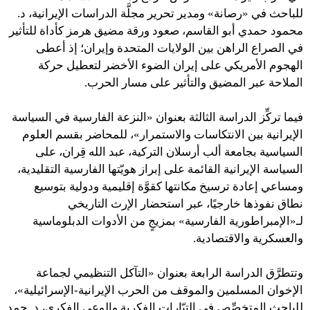
للباحث في «رصانة» ومدير تحرير مجلَّة الدراسات الإيرانية، د.
محمود حمدي أبو القاسم، صعود ورقة مضيق هرمز كأداة للتأثير
في الصراع الراهن بين الولايات المتحدة وإيران؛ إذ أعطى
الهجوم الأمريكي على إيران الضوء الأخضر لتعطيل حركة
الملاحة عبر المضيق والتأثير على مسار الحرب.
فيما تركِّز الدراسة الثالثة بعنوان «النزعة الفارسية في السياسة
الإيرانية بين الانتكاسات والاستمرار»، للمحاضر بقسم العلوم
السياسية بجامعة ألب أرسلان التركية، عبد الله قِران، على
السياسة الإيرانية القائمة على إبراز هويّتها الفارسية التقليدية،
ومساعي إعادة ترسيخ مكانتها كقوَّة إقليمية ودولية بتوسيع
نطاق نفوذها خارجيًا، عبر استحضار الإرث التاريخي
لـ«الإمبراطورية الفارسية» بمزيجٍ من الأدوات الدبلوماسية
والعسكرية والاقتصادية.
وتتطرَّق الدراسة الرابعة بعنوان «التآكل التنظيمي لجماعة
الإخوان المسلمين والموقف من الحرب الإيرانية-الإسرائيلية»،
للباحث المتخصِّص في التيّارات الفكرية والوعي الفكري، د. حمد