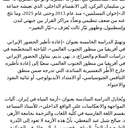
بن سليمان التركي، إلى الانقسام الداخلي، الذي تعيشه جماعة
الـ«إخوان المسلمين» منذ عام 2013 وحتى عام 2025، وما نتَجَ
عنه من ضعف تنظيمي وتعدُّد مراكز القرار بين جبهتي لندن
وإسطنبول، وظهور تيّار ثالث يُعرَف بـ«تيّار التغيير».
وتهتمّ الدراسة الخامسة بعنوان «إعادة تأطير الحضور الإيراني
في أفريقيا من منظور الجنوب العالمي»، للباحثة المتخصِّصة في
دراسات السلام والصراع، د. نهى نديم، بتناول الحضور الإيراني
في أفريقيا من منظور الجنوب العالمي، سعيًا إلى إعادة تأطيره
خارج الأُطُر التفسيرية السائدة، التي تدرجه ضمن منطق
التنافس الجيوسياسي، أو الامتداد الأيديولوجي، أو ثنائية النفوذ
والاحتواء.
وتُجادِل الدراسة السادسة بعنوان «أزمة المياه في إيران.. آليات
المواجهة والانعكاسات على الواقع الداخلي»، للأستاذ المساعد
بقسم اللغة الفارسية في كلِّية اللغات والترجمة بجامعة الأزهر،
د. صالح شبل عبد المعطي، بأنَّ هذه الأزمة لا تعود إلى النُدرة
الطبيعية أو التغيُّر المناخي فحسب، بل إلى خلل في الحوكمة