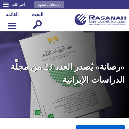
الألتحاق بالمعهد
أختر اللغة
البحث
القائمه
«رصانة» يُصدر العدد 23 من مجلَّة
الدراسات الإيرانية