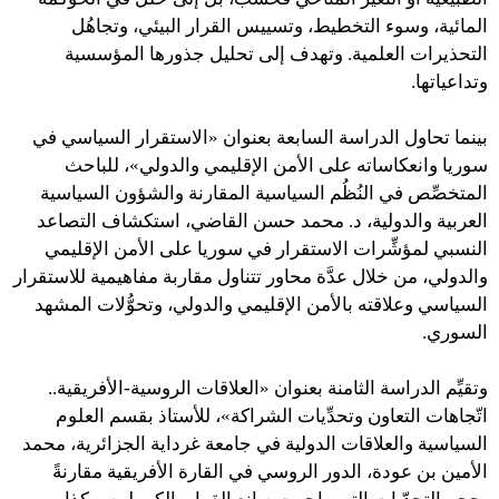
المائية، وسوء التخطيط، وتسييس القرار البيئي، وتجاهُل
التحذيرات العلمية. وتهدف إلى تحليل جذورها المؤسسية
وتداعياتها.
بينما تحاول الدراسة السابعة بعنوان «الاستقرار السياسي في
سوريا وانعكاساته على الأمن الإقليمي والدولي»، للباحث
المتخصِّص في النُظُم السياسية المقارنة والشؤون السياسية
العربية والدولية، د. محمد حسن القاضي، استكشاف التصاعد
النسبي لمؤشِّرات الاستقرار في سوريا على الأمن الإقليمي
والدولي، من خلال عدَّة محاور تتناول مقاربة مفاهيمية للاستقرار
السياسي وعلاقته بالأمن الإقليمي والدولي، وتحوُّلات المشهد
السوري.
وتقيِّم الدراسة الثامنة بعنوان «العلاقات الروسية-الأفريقية..
اتّجاهات التعاون وتحدِّيات الشراكة»، للأستاذ بقسم العلوم
السياسية والعلاقات الدولية في جامعة غرداية الجزائرية، محمد
الأمين بن عودة، الدور الروسي في القارة الأفريقية مقارنةً