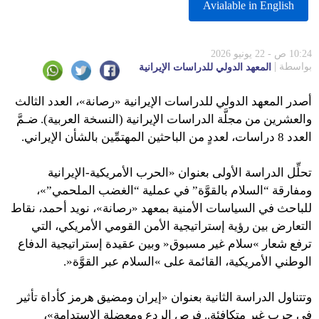
Avialable in English
10:24 ص - 22 يونيو 2026
بواسطة
المعهد الدولي للدراسات الإيرانية
أصدر المعهد الدولي للدراسات الإيرانية «رصانة»، العدد الثالث
والعشرين من مجلَّة الدراسات الإيرانية (النسخة العربية). ضـمَّ
العدد 8 دراسات، لعددٍ من الباحثين المهتمِّين بالشأن الإيراني.
تحلِّل الدراسة الأولى بعنوان «الحرب الأمريكية-الإيرانية
ومفارقة “السلام بالقوَّة” في عملية “الغضب الملحمي”»،
للباحث في السياسات الأمنية بمعهد «رصانة»، نويد أحمد، نقاط
التعارض بين رؤية إستراتيجية الأمن القومي الأمريكي، التي
ترفع شعار »سلام غير مسبوق« وبين عقيدة إستراتيجية الدفاع
الوطني الأمريكية، القائمة على »السلام عبر القوَّة«.
وتتناول الدراسة الثانية بعنوان «إيران ومضيق هرمز كأداة تأثير
في حرب غير متكافئة.. فرص الردع ومعضلة الاستدامة»،