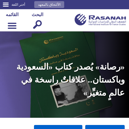
الألتحاق بالمعهد
أختر اللغة
البحث
القائمه
«رصانة» يُصدر كتاب «السعودية
وباكستان.. علاقاتٌ راسخة في
عالمٍ متغيِّر»