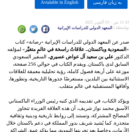
به زبان فارسى
Avialable in English
11:43 ص - 01 أكتوبر 2025
بواسطة
المعهد الدولي للدراسات الإيرانية
صدر عن المعهد الدولي للدراسات الإيرانية «رصانة» كتاب
«
السعودية وباكستان.. علاقاتٌ راسخة في عالمٍ متغيِّر
» لمؤلفه
الدكتور
علي بن سعيد آل عواض عسيري
، السفير السعودي
السابق لدى باكستان. ويقدم الكتاب في حوالي 256 صفحة،
موزعة على أربعة فصول كاملة، رؤية تحليلية معمقة للعلاقات
الاستثنائية بين البلدين، مستعرضًا جذورها التاريخية، وتطورها،
وآفاقها المستقبلية في عالم متقلب.
ويؤكد الكتاب، في تقديمه الذي كتبه رئيس الوزراء الباكستاني
الأسبق محمد نواز شريف، أن هذه العلاقة الفريدة تتجاوز
المصالح المشتركة، وتستند إلى روابط تاريخية ودينية وثقافية
متجذرة. كما يُشيد شريف بدور المملكة في دعم باكستان خلال
الأزمات، وخاصةً بعد تجربتها النووية، مما يؤكد عمق الشراكة