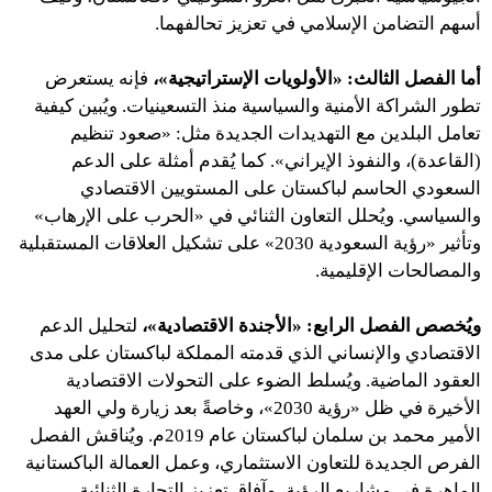
أسهم التضامن الإسلامي في تعزيز تحالفهما.
أما الفصل الثالث: «الأولويات الإستراتيجية»،
فإنه يستعرض
تطور الشراكة الأمنية والسياسية منذ التسعينيات. ويُبين كيفية
تعامل البلدين مع التهديدات الجديدة مثل: «صعود تنظيم
(القاعدة)، والنفوذ الإيراني». كما يُقدم أمثلة على الدعم
السعودي الحاسم لباكستان على المستويين الاقتصادي
والسياسي. ويُحلل التعاون الثنائي في «الحرب على الإرهاب»
وتأثير «رؤية السعودية 2030» على تشكيل العلاقات المستقبلية
والمصالحات الإقليمية.
ويُخصص الفصل الرابع: «الأجندة الاقتصادية»،
لتحليل الدعم
الاقتصادي والإنساني الذي قدمته المملكة لباكستان على مدى
العقود الماضية. ويُسلط الضوء على التحولات الاقتصادية
الأخيرة في ظل «رؤية 2030»، وخاصةً بعد زيارة ولي العهد
الأمير محمد بن سلمان لباكستان عام 2019م. ويُناقش الفصل
الفرص الجديدة للتعاون الاستثماري، وعمل العمالة الباكستانية
الماهرة في مشاريع الرؤية، وآفاق تعزيز التجارة الثنائية.