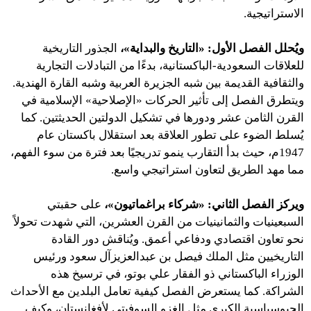
الاستراتيجية.
ويُحلل الفصل الأول: «التاريخ والبداية»،
الجذور التاريخية
للعلاقات السعودية-الباكستانية، بدءًا من التبادلات التجارية
والثقافية القديمة بين شبه الجزيرة العربية وشبه القارة الهندية.
ويتطرق الفصل إلى تأثير الحركات «الإصلاحية» الإسلامية في
القرن الثامن عشر ودورها في تشكيل الدولتين الحديثتين. كما
يُسلط الضوء على تطور العلاقة بعد استقلال باكستان عام
1947م، حيث بدأ التقارب ينمو تدريجيًا بعد فترة من سوء الفهم،
مما مهد الطريق لتعاون استراتيجي واسع.
ويركز الفصل الثاني: «شركاء براغماتيون»،
على حقبتي
السبعينيات والثمانينيات من القرن العشرين، التي شهدت تحولاً
نحو تعاون اقتصادي ودفاعي أعمق. ويُناقش دور القادة
التاريخيين مثل الملك فيصل بن عبدالعزيزآل سعود ورئيس
الوزراء الباكستاني ذو الفقار علي بوتو، في ترسيخ هذه
الشراكة. كما يستعرض الفصل كيفية تعامل البلدين مع الأحداث
الجيوسياسية الكبرى مثل الغزو السوفيتي لأفغانستان، وكيف