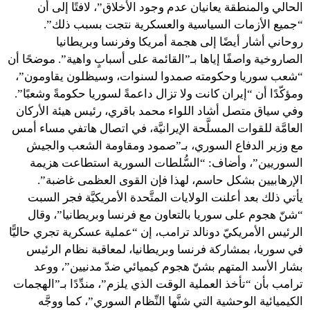
الحالي والمنطقة يعانيان عدم وجود الأخلاق”، لافتًا إلى أن
“جميع الأزمات السياسية والعسكرية نتجت بسبب ذلك”.
روحاني أشار أيضًا إلى هجمة أمريكا وفرنسا وبريطانيا
الصاروخية واصفًا إياها بـ”القائمة على أسبابٍ واهية”. موضحًا أن
“شعب سوريا وحكومته صمدوا لسنوات، وسيظلون يقاومون”،
ومؤكّدًا أن “إيران كانت ولا تزال داعمةً لسوريا حكومةً وشعبًا”.
وفي سياق متصل أشاد اللواء محمد باقري، رئيس هيئة الأركان
العامَّة للقوات المسلَّحة الإيرانيَّة، في اتصال هاتفي مساء أمس
مع وزير الدفاع السوري، بـ”صمود ومقاومة الشعب والجيش
السوريين”، وأضاف: “السُّلطات السورية استطاعت هزيمة
الإرهابيين بشكل حاسم، لهذا فإن القوى العظمى غاضبة”.
يأتي ذلك بعد أعلنت الولايات المتَّحدة الأمريكيَّة فجر السبت
“شنّ هجوم على سوريا بالتعاون مع فرنسا وبريطانيا”، وقال
الرئيس الأمريكيّ دونالد ترامب، إن “عملية عسكرية تجري حاليًّا
في سوريا، بمشاركة فرنسا وبريطانيا، لمعاقبة نظام الرئيس
بشار الأسد المتهم بشنّ هجوم كيميائي ضدّ مدنيين”، ووعد
ترامب بأن “تأخذ العملية الوقت الذي يلزم”، مندِّدًا بـ”الهجمات
الكيميائية الوحشية التي شنَّها النِّظام السوري”، كما ووجَّه