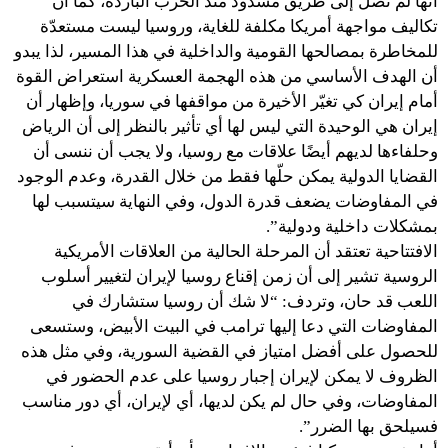
أنها لم تصل إلى طريق مسدود منذ الحرب الباردة، كما أن
تكاليف مواجهة أمريكا مكلفة للغاية، وروسيا ليست مستعدّة
للمخاطرة بمصالحها القومية والداخلية في هذا المسير، لذا يبدو
أن الهدف الأساسي من هذه الهجمة العسكرية استعراض القوة
أمام إيران كي تغيّر الأخيرة من مواقفها في سوريا، وإظهار أن
إيران هي الوحيدة التي ليس لها أي تأثير بالنظر إلى أن الرياض
وحلفاءها لديهم أيضًا علاقات مع روسيا، ولا يجب أن ننسى أن
القضايا الدولية يمكن حلّها فقط من خلال القدرة، وعدم الوجود
في المفاوضات يضعف قدرة الدول، وفي النهاية سيتسبب لها
بمشكلات داخلية ودولية”.
الافتتاحية تعتقد أن المرحلة الحالية من العلاقات الأمريكية
الروسية تشير إلى أن زمن إقناع روسيا لإيران لتغيير أسلوب
اللعب قد حان، وتردف: “لا شك أن روسيا ستشارك في
المفاوضات التي دعا إليها ترامب في البيت الأبيض، وستسعى
للحصول على أفضل امتياز في القضية السورية، وفي مثل هذه
الظروف لا يمكن لإيران إجبار روسيا على عدم الحضور في
المفاوضات، وفي حال لم يكن لديها، أي لإيران، أي دور مناسب
فسيلحق بها الضرر”.