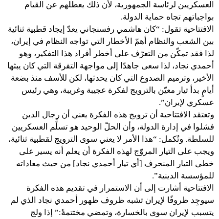
العسكريين لرئاسة الجمهورية، لأن ذلك يعطلهم عن القيام
بواجباتهم تجاه حماية الدولة.
الافتتاحية تقول: “كان هاشمي رفسنجاني يعدّ إيجاد قطبية ثنائية
بين الشعب والنظام أهمّ الأخطار التي تواجه النظام في إيران،
لذا فقد تمكّن من التعرّف على أخطر أفراد هذا التفكير، وهو
أحمدي نجاد، لذا سعى جاهدًا إلى مواجهة التفرقة التي كان يبثها
الأخير، وترميم الصدوع التي كان يحدثها، لكن للأسف منذ بضعة
أيامٍ بدأ تيار معيّن بالترويج لفكرة عجيبة وغريبة، وهي رئيس
عسكري لإيران”.
وتعتقد الافتتاحية أن ترويج هذه الفكرة يعني أن رجال الدين
فشلوا في إدارة الدولة، وأن الحلّ الوحيد هو تسلُّم العسكريين
للسلطة. وتُكمل: “هذا الأمر لا يعني سوى الترويج لقطبية ثنائية،
ويجب على التيار المروّج لهذه الفكرة أن يعلم أنه يسير على
خطى التيار المنحرف [أي تيار أحمدي نجاد] من حيث معاداته
للمؤسسة الدينية”.
الافتتاحية أشارت إلى أن الاستمرار في تقديم هذه الفكرة
سيوجِد ظروفًا لإيران تشبه ظروف ظهور أحمدي نجاد الذي لم
يتسبب لإيران سوى بالخسارة، وتمضي مختتمةً:” إذا ولج