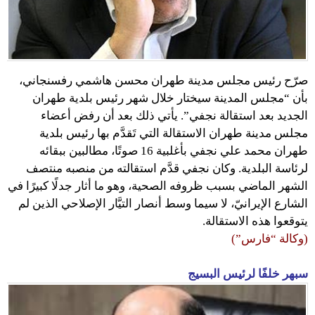
صرّح رئيس مجلس مدينة طهران محسن هاشمي رفسنجاني،
بأن “مجلس المدينة سيختار خلال شهر رئيس بلدية طهران
الجديد بعد استقالة نجفي”. يأتي ذلك بعد أن رفض أعضاء
مجلس مدينة طهران الاستقالة التي تَقدَّم بها رئيس بلدية
طهران محمد علي نجفي بأغلبية 16 صوتًا، مطالبين ببقائه
لرئاسة البلدية. وكان نجفي قدَّم استقالته من منصبه منتصف
الشهر الماضي بسبب ظروفه الصحية، وهو ما أثار جدلًا كبيرًا في
الشارع الإيرانيّ، لا سيما وسط أنصار التيَّار الإصلاحي الذين لم
يتوقعوا هذه الاستقالة.
(وكالة “فارس”)
سبهر خلفًا لرئيس البسيج