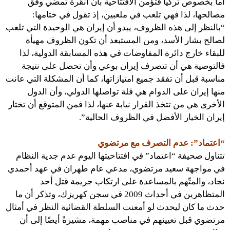
أما بخصوص تركيا فتؤمن الافتتاحية بأن أنقرة تمضي وفق
مصالحها، لذا فهي تلعب في ملعبين، إذ تقول في ختامها:
“بالنظر إلى هذه الظروف، يبدو أن إيران هي الوحيدة التي تلعب
لصالح بشار الأسد، ومن المستبعد أن تكون الظروف مهيأة
للبقاء خارج دائرة المفاوضات في هذه المسابقة الدولية، لذا
فالتوصية هي أن تتصرف إيران بوعي وأن تحصل على نتيجة
مناسبة قبل أن تفقد جميع امتيازاتها، كما أن المشكلة التي عانت
منها إيران على الدوام هي قلة تواصلها الدولي، وأن الدول
الأخرى هي من تتخذ القرار نيابة عنها، لذا فمن المتوقع أن تختار
إيران الخيار الأفضل في الظروف الحالية”.
“اعتماد”: عدم التصرف مع مرتضوي
تتناول صحيفة “اعتماد” في افتتاحيتها اليوم عدم جدية النظام
في مواجهة سعيد مرتضوي، مدعي عام طهران في عهد أحمدي
نجاد، والمتّهم بالمساعدة على ارتكاب جريمة قتل أحد
المتظاهرين في أحداث 2009 في سجن كهريزك، وتذكر أن ما
حدث ما كان ليحدث لو أمعنت السلطة القضائية النظر في أمثال
مرتضوي قبل تعيينهم في مناصب مهمة، مشيرةً أيضًا إلى أن