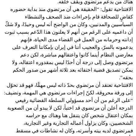
هناك من يدعم مرتضوي ويقف خلفه.
الافتتاحية تقول: “الحقيقة هي أن مرتضوي منذ بداية حضوره
كقاضٍ للصحافة قام بإجراءات ضد الصحف والنشطاء
السياسيين والمدنيين، وكان من الواضح أنه ليس وحيدًا، ولا شكّ
أن داعميه على الرغم من أنهم لا يعلنون هذا الدّعم بسبب ثبوت
إدانته وحرمانه من العمل في القضاء مدى الحياة، فإنهم
يدعمونه بالسرّ، والعجيب أننا في إيران بإمكاننا التعرف على
معارضي النظام أينما كانوا واعتقالهم مباشرة، لكن دعم
مرتضوي وصل إلى درجة أن أحدًا ليس بمقدوره اعتقاله، ولا
يمكن تصديق قضية اختفائه بعد ثلاثة أشهر من صدور الحكم
بحقه”.
الافتتاحية تعتقد أن مرتضوي بحدّ ذاته ليس مهمًّا، فهو قد تحوّل
إلى ورقة محروقة، لكنّ إجراءات مرتضوي هي المهمة، وتضيف:
“على الرغم من أن أحد مسؤولي السلطة القضائية رفيعي
الدرجة أعلن أن مرتضوي قد اختبأ، لكن لا يبدو أن من الصعوبة
بمكان اعتقال شخص كان يتنقل هنا وهناك مع حراسه
الشخصيين، وكان يزاول أعماله التجارية وغير التجارية،
فمرتضوي لديه بيته وأسرته، وكان له نشاطات في مسقط