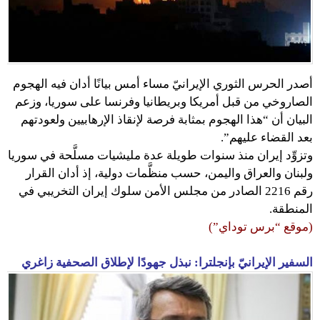
أصدر الحرس الثوري الإيرانيّ مساء أمس بيانًا أدان فيه الهجوم
الصاروخي من قبل أمريكا وبريطانيا وفرنسا على سوريا، وزعم
البيان أن “هذا الهجوم بمثابة فرصة لإنقاذ الإرهابيين ولعودتهم
بعد القضاء عليهم”.
وتزوِّد إيران منذ سنوات طويلة عدة مليشيات مسلَّحة في سوريا
ولبنان والعراق واليمن، حسب منظَّمات دولية، إذ أدان القرار
رقم 2216 الصادر من مجلس الأمن سلوك إيران التخريبي في
المنطقة.
(موقع “برس توداي”)
السفير الإيرانيّ بإنجلترا: نبذل جهودًا لإطلاق الصحفية زاغري