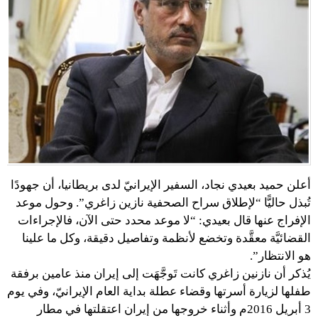
أعلن حميد بعيدي نجاد، السفير الإيرانيّ لدى بريطانيا، أن جهودًا
تُبذل حاليًّا “لإطلاق سراح الصحفية نازين زاغري”. وحول موعد
الإفراج عنها قال بعيدي: “لا موعد محدد حتى الآن، فالإجراءات
القضائيَّة معقَّدة وتخضع لأنظمة وتفاصيل دقيقة، وكل ما علينا
هو الانتظار”.
يُذكر أن نازنين زاغري كانت تَوجَّهَت إلى إيران منذ عامين برفقة
طفلها لزيارة أسرتها وقضاء عطلة بداية العام الإيرانيّ، وفي يوم
3 أبريل 2016م وأثناء خروجها من إيران اعتقلتها في مطار