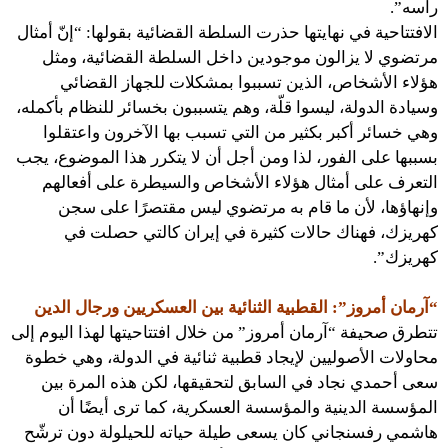
رأسه”.
الافتتاحية في نهايتها حذرت السلطة القضائية بقولها: “إنّ أمثال
مرتضوي لا يزالون موجودين داخل السلطة القضائية، ومثل
هؤلاء الأشخاص، الذين تسببوا بمشكلات للجهاز القضائي
وسيادة الدولة، ليسوا قلّة، وهم يتسببون بخسائر للنظام بأكمله،
وهي خسائر أكبر بكثير من التي تسبب بها الآخرون واعتقلوا
بسببها على الفور، لذا ومن أجل أن لا يتكرر هذا الموضوع، يجب
التعرف على أمثال هؤلاء الأشخاص والسيطرة على أفعالهم
وإنهاؤها، لأن ما قام به مرتضوي ليس مقتصرًا على سجن
كهريزك، فهناك حالات كثيرة في إيران كالتي حصلت في
كهريزك”.
“آرمان أمروز”: القطبية الثنائية بين العسكريين ورجال الدين
تتطرق صحيفة “آرمان أمروز” من خلال افتتاحيتها لهذا اليوم إلى
محاولات الأصوليين لإيجاد قطبية ثنائية في الدولة، وهي خطوة
سعى أحمدي نجاد في السابق لتحقيقها، لكن هذه المرة بين
المؤسسة الدينية والمؤسسة العسكرية، كما ترى أيضًا أن
هاشمي رفسنجاني كان يسعى طيلة حياته للحيلولة دون ترشّح