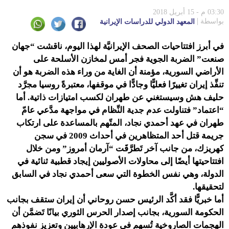
03:30 م - 15 أبريل 2018
بواسطة
المعهد الدولي للدراسات الإيرانية
في أبرز افتتاحيات الصحف الإيرانيَّة لهذا اليوم، ناقشت “جهان
صنعت” الضربة الجوية فجر أمس لمخازن الأسلحة على
الأراضي السورية، مؤمنة أن الغاية من وراء هذه الضربة هو أن
تنفِّذ إيران تغييرًا فعليًّا وجادًّا في موقفها، معتبرةً روسيا مجرَّد
حليف هش وسيستغني عن طهران لكسب امتيازات ذاتية. أما
“اعتماد” فتناولت عدم جدية النِّظام في مواجهة مدَّعي عامّ
طهران في عهد أحمدي نجاد، المتّهم بالمساعدة على ارتكاب
جريمة قتل أحد المتظاهرين في أحداث 2009 في سجن
كهريزك، من جانب آخر تَطرَّقَت “آرمان أمروز” ومن خلال
افتتاحيتها أيضًا إلى محاولات الأصوليين إيجاد قطبية ثنائية في
الدولة، وهي نفس الخطوة التي سعى أحمدي نجاد في السابق
لتحقيقها.
أما خبريًّا فقد أكَّد الرئيس حسن روحاني أن إيران ستقف بجانب
الحكومة السورية، بجانب إصدار الحرس الثوري بيانًا تَضمَّن أن
الهجمات الصاروخية تُسهِم في عودة الإرهابيين وتعزيز نفوذهم