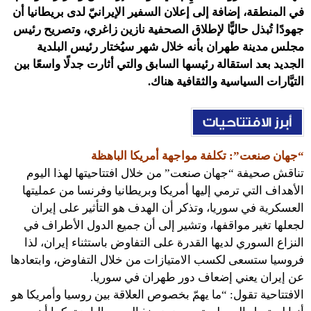
في المنطقة، إضافة إلى إعلان السفير الإيرانيّ لدى بريطانيا أن
جهودًا تُبذل حاليًّا لإطلاق الصحفية نازين زاغري، وتصريح رئيس
مجلس مدينة طهران بأنه خلال شهر سيُختار رئيس البلدية
الجديد بعد استقالة رئيسها السابق والتي أثارت جدلًا واسعًا بين
التيَّارات السياسية والثقافية هناك.
“جهان صنعت”: تكلفة مواجهة أمريكا الباهظة
تناقش صحيفة “جهان صنعت” من خلال افتتاحيتها لهذا اليوم
الأهداف التي ترمي إليها أمريكا وبريطانيا وفرنسا من عمليتها
العسكرية في سوريا، وتذكر أن الهدف هو التأثير على إيران
لجعلها تغير مواقفها، وتشير إلى أن جميع الدول الأطراف في
النزاع السوري لديها القدرة على التفاوض باستثناء إيران، لذا
فروسيا ستسعى لكسب الامتيازات من خلال التفاوض، وابتعادها
عن إيران يعني إضعاف دور طهران في سوريا.
الافتتاحية تقول: “ما يهمّ بخصوص العلاقة بين روسيا وأمريكا هو