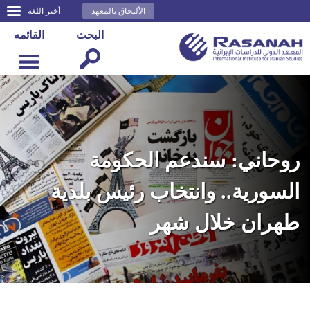
الألتحاق بالمعهد
أختر اللغة
البحث
القائمه
روحاني: سندعم الحكومة
السورية.. وانتخاب رئيس بلدية
طهران خلال شهر