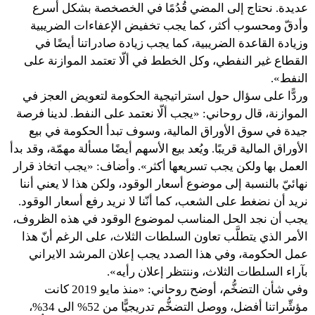
عديدة. نحتاج إلى المضي قُدُمًا في الخصخصة بشكل أسرع
وأدقّ ومحسوب أكثر، كما يجب تخفيض الإعفاءات الضريبية
وزيادة القاعدة الضريبية، كما يجب زيادة صادراتنا أيضًا في
القطاع غير النفطي، وكل الخطط في ألّا تعتمد الموازنة على
النفط».
وردًّا على سؤال حول استراتيجية الحكومة لتعويض العجز في
الموازنة، قال روحاني: «يجب ألّا نعتمد على النفط. لدينا فرصة
جيدة في سوق الأوراق المالية، وسوف تبدأ الحكومة في بيع
الأوراق المالية قريبًا. ويُعد بيع الأسهم أيضًا مسألة مهمّة، وقد بدأ
العمل بها ولكن يجب تسريعها أكثر». وأضاف: «يجب اتخاذ قرار
نهائيّ بالنسبة إلى موضوع أسعار الوقود، ولكن هذا لا يعني أننا
نريد أن نضغط على الشعب، كما أنّنا لا نريد رفع أسعار الوقود.
يجب أن نجد الحل المناسب لموضوع الوقود في هذه الظروف،
الأمر الذي يتطلَّب تعاون السلطات الثلاث، على الرغم أنّ هذا
عمل الحكومة، وفي هذا الصدد يجب إعلان المرشد الايراني
بآراء السلطات الثلاث، وننتظر إعلان رأيه».
وفي شأن التضخُّم، أوضح روحاني: «منذ مايو 2019 كانت
مؤشِّراتنا أفضل، ووصل التضخُّم تدريجيًّا من 52% الى 34%،