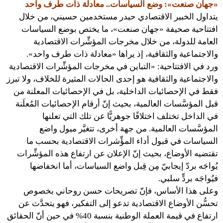
«جهان صنعت»: وضع السياسات.. معادلة ذات طرف واحد
يتداول الخبير الاقتصادي حيدر مستخدمين حسيني، من خلال
افتتاحية صحيفة «جهان صنعت»، ما يختص بوضع السياسات
العامة للدولة، من خلال مخرجات المؤشِّرات الاقتصادية
والاجتماعية والثقافية، إذ يراها «معادلة ذات طرف واحد».
ورد في الافتتاحية: «التباين في مخرجات المؤشِّرات الاقتصادية
والاجتماعية والثقافية هو إحدى الحالات المثيرة للخلاف، ولا تبرز
فقط في الإحصائيات الداخلية، بل في الإحصائيات المعلنة من
قبل المؤسَّسات العالمية، بحيث إنّ أرقام الإحصائيات المُعلَنة
في الداخل تختلف اختلافًا جوهريًّا عن تلك التي تعلنها
المؤسَّسات العالمية. من جهة أخرى، تتغيَّر ميول واضع
السياسات في قبول أداء المؤِّشرات الاقتصادية بحسب ما
تقتضيه الأوضاع، بحيث إنّ الإعلان عن ارتفاع هذه المؤشِّرات
يُواجَه بردّ إيجابيّ مِن قِبل واضع السياسات، أما انخفاضها
فيُواجَه بردٍّ سلبي.
وعلى هذا الأساس، فإنّ تصريحات حسن روحاني بخصوص
تحسُّن الأوضاع الاقتصادية تدعو إلى التفكير، فهو يتحدَّث عن
ارتفاع في قيمة العملة الوطنية بنسبة 40% في حين أنّ الحقائق