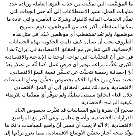
ما المؤسَّسة التي تمكَّنت من جذب القوى العاملة وزيادة عدد
مناوبات العمل. تشير الاستطلاعات إلى أنّه حتى الجهات التي
تقدِّم الخدمات المالية كالبنوك وشركات التأمين، والتي عادة ما
يمكنها استقطاب أكبر عدد من الموظفين، تقوم بتسريح
موظفيها، ولم تعُد تستقطب أي موظفين جُدُد. في مثل هذه
الظروف يجب أن نسأل: كيف قامت الحكومة بهذه الحسابات
الإحصائية، التي تتعارض مع الحقائق الاقتصادية في إيران؟ هذا
في حين أنّ التحدِّيات التي تواجه الوحدات الإنتاجية والاقتصادية
الكبرى تكذِّب مزاعم توفير أي فرص عمل، كما أنّه لم تصدُر بعدُ
أيّ إحصائية رسمية تتحدَّث عن تحسُّن نسبة النموّ الاقتصادي،
بحيث يمكن من خلالها الحُكم بخصوص تحسُّن أوضاع النشاطات
الاقتصادية، ومع ذلك تشير الحقائق إلى أن النموّ الاقتصادي
خلال العام الحاليّ سيبقى سلبيًّا، ولم تتوفَّر أي مقدِّمات للارتقاء
بكيفية البرامج الاقتصادية.
صحيح أنّ نظرة واضع السياسات قد تغيَّرت بخصوص اتّخاذ
القرارات الاقتصادية، وأصبح يتعامل بوعي أكبر مع المواضيع
الاقتصادية، إلا أنّه لا يجب أن ننسى أنّ واضع السياسات دائمًا ما
يؤيِّد صحة أخبار تحسُّن الأوضاع الاقتصادية، بينما يعزو تردِّيها إلى