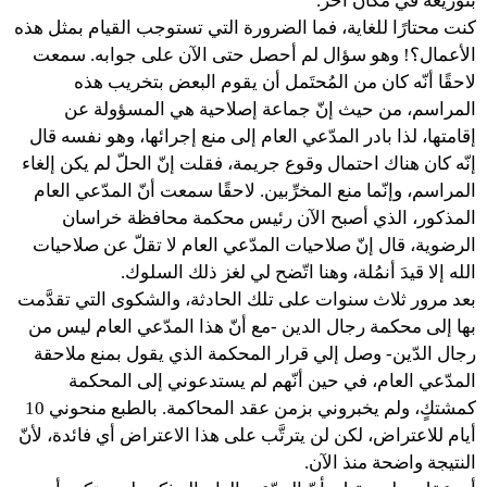
بتوزيعه في مكان آخر.
كنت محتارًا للغاية، فما الضرورة التي تستوجب القيام بمثل هذه
الأعمال؟! وهو سؤال لم أحصل حتى الآن على جوابه. سمعت
لاحقًا أنّه كان من المُحتَمل أن يقوم البعض بتخريب هذه
المراسم، من حيث إنّ جماعة إصلاحية هي المسؤولة عن
إقامتها، لذا بادر المدّعي العام إلى منع إجرائها، وهو نفسه قال
إنّه كان هناك احتمال وقوع جريمة، فقلت إنّ الحلّ لم يكن إلغاء
المراسم، وإنّما منع المخرِّبين. لاحقًا سمعت أنّ المدّعي العام
المذكور، الذي أصبح الآن رئيس محكمة محافظة خراسان
الرضوية، قال إنّ صلاحيات المدّعي العام لا تقلّ عن صلاحيات
الله إلا قيدَ أنمُلة، وهنا اتّضح لي لغز ذلك السلوك.
بعد مرور ثلاث سنوات على تلك الحادثة، والشكوى التي تقدَّمت
بها إلى محكمة رجال الدين -مع أنّ هذا المدّعي العام ليس من
رجال الدّين- وصل إلي قرار المحكمة الذي يقول بمنع ملاحقة
المدّعي العام، في حين أنّهم لم يستدعوني إلى المحكمة
كمشتكٍ، ولم يخبروني بزمن عقد المحاكمة. بالطبع منحوني 10
أيام للاعتراض، لكن لن يترتَّب على هذا الاعتراض أي فائدة، لأنّ
النتيجة واضحة منذ الآن.