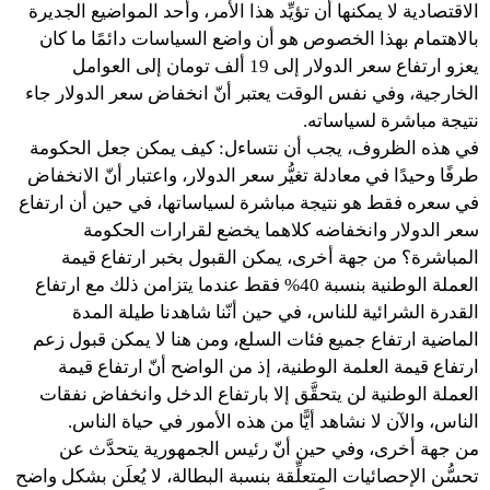
الاقتصادية لا يمكنها أن تؤيِّد هذا الأمر، وأحد المواضيع الجديرة
بالاهتمام بهذا الخصوص هو أن واضع السياسات دائمًا ما كان
يعزو ارتفاع سعر الدولار إلى 19 ألف تومان إلى العوامل
الخارجية، وفي نفس الوقت يعتبر أنّ انخفاض سعر الدولار جاء
نتيجة مباشرة لسياساته.
في هذه الظروف، يجب أن نتساءل: كيف يمكن جعل الحكومة
طرفًا وحيدًا في معادلة تغيُّر سعر الدولار، واعتبار أنّ الانخفاض
في سعره فقط هو نتيجة مباشرة لسياساتها، في حين أن ارتفاع
سعر الدولار وانخفاضه كلاهما يخضع لقرارات الحكومة
المباشرة؟ من جهة أخرى، يمكن القبول بخبر ارتفاع قيمة
العملة الوطنية بنسبة 40% فقط عندما يتزامن ذلك مع ارتفاع
القدرة الشرائية للناس، في حين أنّنا شاهدنا طيلة المدة
الماضية ارتفاع جميع فئات السلع، ومن هنا لا يمكن قبول زعم
ارتفاع قيمة العلمة الوطنية، إذ من الواضح أنّ ارتفاع قيمة
العملة الوطنية لن يتحقَّق إلا بارتفاع الدخل وانخفاض نفقات
الناس، والآن لا نشاهد أيًّا من هذه الأمور في حياة الناس.
من جهة أخرى، وفي حين أنّ رئيس الجمهورية يتحدَّث عن
تحسُّن الإحصائيات المتعلِّقة بنسبة البطالة، لا يُعلَن بشكل واضح