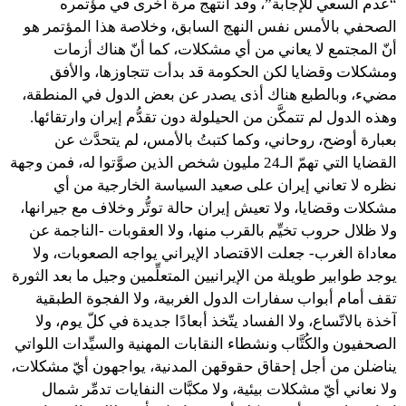
“عدم السعي للإجابة”، وقد انتهج مرة أخرى في مؤتمره
الصحفي بالأمس نفس النهج السابق، وخلاصة هذا المؤتمر هو
أنّ المجتمع لا يعاني من أي مشكلات، كما أنّ هناك أزمات
ومشكلات وقضايا لكن الحكومة قد بدأت تتجاوزها، والأفق
مضيء، وبالطبع هناك أذى يصدر عن بعض الدول في المنطقة،
وهذه الدول لم تتمكَّن من الحيلولة دون تقدُّم إيران وارتقائها.
بعبارة أوضح، روحاني، وكما كتبتُ بالأمس، لم يتحدَّث عن
القضايا التي تهمّ الـ24 مليون شخص الذين صوَّتوا له، فمن وجهة
نظره لا تعاني إيران على صعيد السياسة الخارجية من أي
مشكلات وقضايا، ولا تعيش إيران حالة توتُّر وخلاف مع جيرانها،
ولا ظلال حروب تخيِّم بالقرب منها، ولا العقوبات -الناجمة عن
معاداة الغرب- جعلت الاقتصاد الإيراني يواجه الصعوبات، ولا
يوجد طوابير طويلة من الإيرانيين المتعلِّمين وجيل ما بعد الثورة
تقف أمام أبواب سفارات الدول الغربية، ولا الفجوة الطبقية
آخذة بالاتّساع، ولا الفساد يتّخذ أبعادًا جديدة في كلّ يوم، ولا
الصحفيون والكُتَّاب ونشطاء النقابات المهنية والسيِّدات اللواتي
يناضلن من أجل إحقاق حقوقهن المدنية، يواجهون أيّ مشكلات،
ولا نعاني أيّ مشكلات بيئية، ولا مكبَّات النفايات تدمِّر شمال