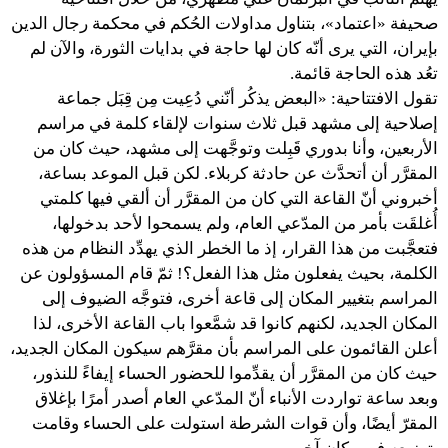
صحيفة «اعتماد»، بتناول مداولات الحُكم في محكمة رجال الدين
بإيران، التي يرى أنّه كان لها حاجة في بدايات الثورة، والآن لم
تعُد هذه الحاجة قائمة.
تقول الافتتاحية: «البعض يذكُر أنّني دُعِيت مِن قِبَل جماعة
إصلاحية إلى مشهد قبل ثلاث سنوات لإلقاء كلمة في مراسم
الأربعين، وأنا بدوري قَبِلت وتوجَّهت إلى مشهد، حيث كان من
المقرَّر أن أتحدَّث عن حادثة كربلاء. لكن قبل الموعد بساعة،
أخبروني أنّ القاعة التي كان من المقرَّر أن ألقي فيها كلمتي
أُغلقَت بأمر من المدّعي العام، ولم يسمحوا لأحد بدخولها،
فتعجَّبت من هذا القرار، إذ ما الخطر الذي يهدِّد النظام من هذه
الكلمة، بحيث يفعلون مثل هذا الفعل؟! ثمّ قام المسؤولون عن
المراسم بتغيير المكان إلى قاعة أخرى، فتوجَّه الضيوف إلى
المكان الجديد، لكنهم كانوا قد شمَّعوا باب القاعة الأخرى، لذا
أعلن القائمون على المراسم بأن مقرَّهم سيكون المكان الجديد،
حيث كان من المقرَّر أن يقدِّموا للحضور الحساء إيفاءً للنذور،
وبعد ساعة تواردت الأنباء أنّ المدّعي العام أصدر أمرًا بإغلاق
المقرّ أيضًا، وأن قوات الشرطة استولت على الحساء وقامت