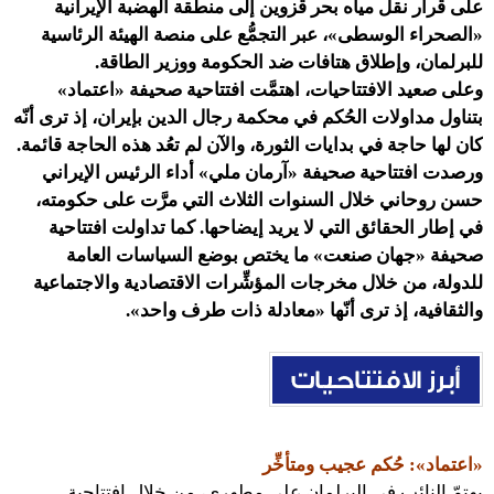
على قرار نقل مياه بحر قزوين إلى منطقة الهضبة الإيرانية
«الصحراء الوسطى»، عبر التجمُّع على منصة الهيئة الرئاسية
للبرلمان، وإطلاق هتافات ضد الحكومة ووزير الطاقة.
وعلى صعيد الافتتاحيات، اهتمَّت افتتاحية صحيفة «اعتماد»
بتناول مداولات الحُكم في محكمة رجال الدين بإيران، إذ ترى أنّه
كان لها حاجة في بدايات الثورة، والآن لم تعُد هذه الحاجة قائمة.
ورصدت افتتاحية صحيفة «آرمان ملي» أداء الرئيس الإيراني
حسن روحاني خلال السنوات الثلاث التي مرَّت على حكومته،
في إطار الحقائق التي لا يريد إيضاحها. كما تداولت افتتاحية
صحيفة «جهان صنعت» ما يختص بوضع السياسات العامة
للدولة، من خلال مخرجات المؤشِّرات الاقتصادية والاجتماعية
والثقافية، إذ ترى أنّها «معادلة ذات طرف واحد».
«اعتماد»: حُكم عجيب ومتأخِّر
يهتمّ النائب في البرلمان علي مطهري، من خلال افتتاحية