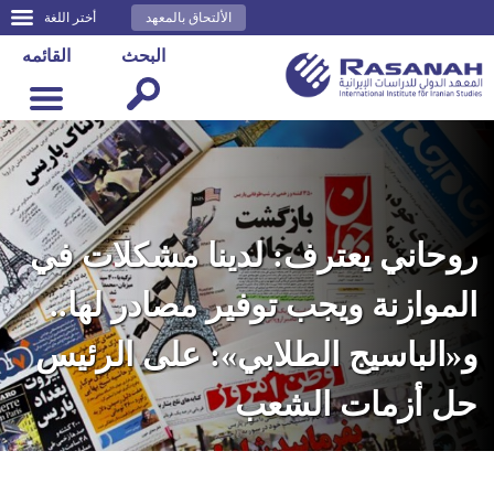
الألتحاق بالمعهد
أختر اللغة
البحث
القائمه
روحاني يعترف: لدينا مشكلات في
الموازنة ويجب توفير مصادر لها..
و«الباسيج الطلابي»: على الرئيس
حل أزمات الشعب