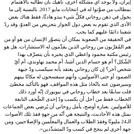
إيران، ولا يوجد أي مشكلة أخرى، ناهيك بأن نطالبه بالاهتمام
بمطالب من صوَّتوا له في انتخابات مايو 2017. بالنسبة إلى ما
يجول في ذهن روحاني فكلُّ شيء يبدو هادئًا، فقط هناك بعض
الأذى الذي تقوم به بعض دول الجوار بتحريض من العدوّ، وقد ردّ
شعبنا دائمًا عليهم كما يجب.
في الحقيقة من الصعوبة بمكان أن يتصوَّر الإنسان من هو أو من
هم المُقرَّبون من روحاني الذين يقدِّمون له الاستشارات، هل هو
رئيس مكتبة محمود واعظي الذي يخبره بأن يتصرَّف بهذا
الشّكل؟ أم هو حسام الدين آشنا، أم محمد نهاوندي، أم أيّ
شخص آخر؟ إن كان روحاني يعتقد بأنه سيكسب ودّ جبهة
الصمود أو حتى الأصوليين، وأنهم سيفسحون له مكانًا بينهم
وسيرضون عنه باتّخاذ مثل هذه المواقف، فهو بالتأكيد مخطئ.
قلت سابقًا بعد خطاب روحاني في نيويورك إنّه أورد ذلك
الخطاب فقط من أجل أن يكسب ودّ إحدى الصُّحف التابعة
للأصوليين. بعبارة أوضح، يأمل روحاني أن يُرضِي بعض الجماعات
بمثل هذه الأحاديث، والنتيجة هي أنّه من جهةٍ فقدَ تلك الأصوات
الـ24 مليونًا وفقدَ الطلاب والعمال والمعلِّمين والإصلاحيين، ومن
جهة أخرى لم ينجح في كسب ودّ المتشدِّدين».