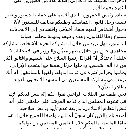
الأحزاب العميلة، قد أدَّت إلى إصابة عدد من الغيورين على
الثورة بخيبة الأمل.
سيادة رئيس الجمهورية الذي أقسم على حماية الدستور ويعتبر
نفسه رجل قانون، التماسكم وطلبكم مخالف للدستور، لأنّ
دخول أشخاص لديهم فساد أخلاقي واقتصادي إلى الانتخابات
ممنوع وفقًا للقانون، وهذه وظيفة ومهمة مجلس صيانة
الدستور، فهل تريد من خلال المشاركة الحرة للأشخاص مشاركة
مجاهدي خلق من خلال مظهر منمَّق والتزوير في الانتخابات؟
عليك أن تتذكَّر أنّ أفرادًا رفعوا السلاح على شعبهم واغتالوا أكثر
من 12 ألف شخص، ودخلوا حربًا رسمية مع الشعب الإيراني،
وقاموا بجرائم كثيرة في غرب الدولة، ولقبوا بالمنافقين. أم أنك
ترغب في مشاركة المفسدين في المشهد الانتخابي للدولة
بظاهر التديُّن؟
نحن طيف من الطلاب الواعين نقول لكم إنّه ليس لديكم الإذن
في تشويه المجلس الذي قدّمه المرشد على خامنئي على أنه
نبض النظام الإسلامي، بذريعة عدم تأييد ورفض صلاحية
أصدقائك والذين كان سجلّ أعمالهم واضحًا للجميع خلال الـ40
عامًا الماضية. يا ليتكم خلال العامين المتبقيين من توليكم