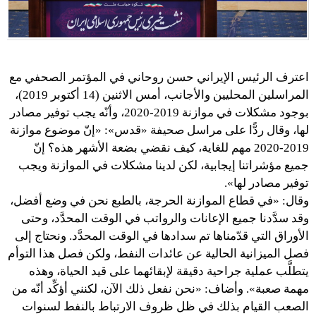
اعترف الرئيس الإيراني حسن روحاني في المؤتمر الصحفي مع
المراسلين المحليين والأجانب، أمس الاثنين (14 أكتوبر 2019)،
بوجود مشكلات في موازنة 2019-2020، وأنّه يجب توفير مصادر
لها، وقال ردًّا على مراسل صحيفة «قدس»: «إنّ موضوع موازنة
2019-2020 مهم للغاية، كيف نقضي بضعة الأشهر هذه؟ إنّ
جميع مؤشراتنا إيجابية، لكن لدينا مشكلات في الموازنة ويجب
توفير مصادر لها».
وقال: «في قطاع الموازنة الحرجة، بالطبع نحن في وضع أفضل،
وقد سدَّدنا جميع الإعانات والرواتب في الوقت المحدَّد، وحتى
الأوراق التي قدّمناها تم سدادها في الوقت المحدَّد. ونحتاج إلى
فصل الميزانية الحالية عن عائدات النفط، ولكن فصل هذا التوأم
يتطلَّب عملية جراحية دقيقة لإبقائهما على قيد الحياة، وهذه
مهمة صعبة». وأضاف: «نحن نفعل ذلك الآن، لكنني أؤكِّد أنّه من
الصعب القيام بذلك في ظل ظروف الارتباط بالنفط لسنوات