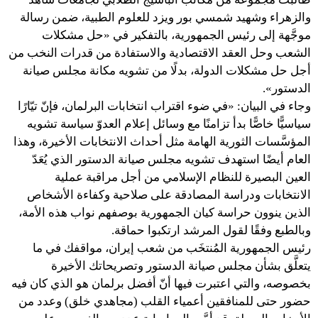
والزهراء وشهيد شمسي بور ويزد للعلوم الطبية، ضمن رسالة
موجَّهة إلى رئيس الجمهورية، بالتفكير في «حل مشكلات
الشعب وحل العقد الاقتصادية والاستفادة من قدرات النخب من
أجل حل مشكلات الدولة، بدلًا من تشويه مكانة مجلس صيانة
الدستور».
وجاء في البيان: «في ضوء اقتراب انتخابات البرلمان، فإنّ تيّارًا
سياسيًّا خاصًّا بدأ تزامنًا مع وسائل إعلام العدوّ سياسة تشويه
المؤسَّسات الثورية الهامة مثل أحداث الانتخابات الأخيرة، وهذا
العام أيضًا استهدف تشويه مجلس صيانة الدستور الذي يُعَدّ
العين البصيرة للنظام الإسلامي من أجل مراقبة عملية
الانتخابات ودراسة المصادقة على صلاحية وكفاءة الأشخاص
الذين ينوون حراسة كيان الجمهورية بوصفهم نواب هذه الأمة،
وبالطبع وفقًا لقول المرشد ارتكبوا حماقة.
رئيس الجمهورية المُنتخَب من شعب إيران، مواقفك في ما
يتعلَّق بشأن مجلس صيانة الدستور وتصريحاتك الأخيرة
بخصوصه، والتي اعتبرت فيها أنّ أفضل برلمان هو الذي كان فيه
حضور حتى للمنافقين أعمياء القلب (مجاهدي خلق) وعدد من