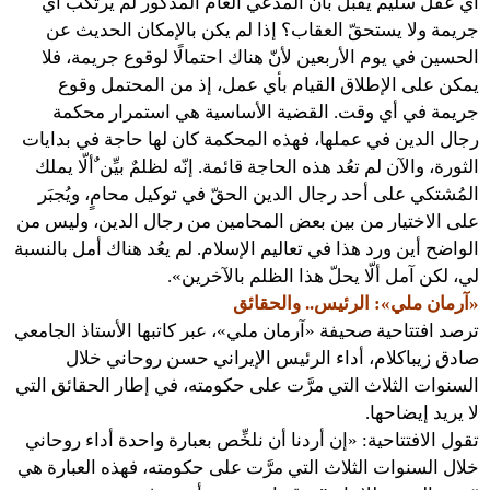
أي عقل سليم يقبل بأنّ المدّعي العام المذكور لم يرتكب أي
جريمة ولا يستحقّ العقاب؟ إذا لم يكن بالإمكان الحديث عن
الحسين في يوم الأربعين لأنّ هناك احتمالًا لوقوع جريمة، فلا
يمكن على الإطلاق القيام بأي عمل، إذ من المحتمل وقوع
جريمة في أي وقت. القضية الأساسية هي استمرار محكمة
رجال الدين في عملها، فهذه المحكمة كان لها حاجة في بدايات
الثورة، والآن لم تعُد هذه الحاجة قائمة. إنّه لظلمٌ بيِّن ٌألّا يملك
المُشتكي على أحد رجال الدين الحقّ في توكيل محامٍ، ويُجبَر
على الاختيار من بين بعض المحامين من رجال الدين، وليس من
الواضح أين ورد هذا في تعاليم الإسلام. لم يعُد هناك أمل بالنسبة
لي، لكن آمل ألّا يحلّ هذا الظلم بالآخرين».
«آرمان ملي»: الرئيس.. والحقائق
ترصد افتتاحية صحيفة «آرمان ملي»، عبر كاتبها الأستاذ الجامعي
صادق زيباكلام، أداء الرئيس الإيراني حسن روحاني خلال
السنوات الثلاث التي مرَّت على حكومته، في إطار الحقائق التي
لا يريد إيضاحها.
تقول الافتتاحية: «إن أردنا أن نلخِّص بعبارة واحدة أداء روحاني
خلال السنوات الثلاث التي مرَّت على حكومته، فهذه العبارة هي