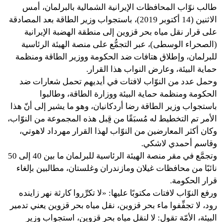
طالب نوّاب المحافظات الإيرانية الشمالية بالبرلمان، أمس
الاثنين (14 أكتوبر 2019)، باستجواب وزير الطاقة بعد المصادقة
على قرار نقل مياه بحر قزوين إلى منطقة الهضبة الإيرانية
(الصحراء الوسطى)، عبر التجمُّع على منصة الهيئة الرئاسية
للبرلمان، وإطلاق هتافات ضد الحكومة ووزير الطاقة ومنظمة
حماية البيئة، وعارض النواب هذا القرار.
وحمل عدد من النوّاب لافتات في أيديهم تحمل شعارات ضد
الحكومة ومنظمة حماية البيئة ووزارة الطاقة، وطالبوا
باستجواب وزير الطاقة رضا أردكانيان، وهو ما يشير إلى أنّ هذا
الأمر تم التخطيط له مُسبَقًا من قِبل هذه المجموعة من النوّاب،
وكان أكثر المعارضين من النوّاب لهذا القرار مهرداد لاهوتي،
وقاسم أحمدي لاشكي.
وتجمَّع في مقر منصة الهيئة الرئاسية للبرلمان ما بين 40 إلى 50
نائبًا من محافظات غيلان ومازندران وغلستان، مطالبين بإلغاء
قرار الحكومة.
ورفع النوّاب لافتات مكتوبًا عليها: «لا تكرِّروا كارثة نهر زاينده
رود، لا تجفِّفوا ماء بحر قزوين، نقل مياه بحر قزوين يعني تدمير
البيئة، الأمّة تقول: لا لنقل مياه بحر قزوين، استجواب وزير