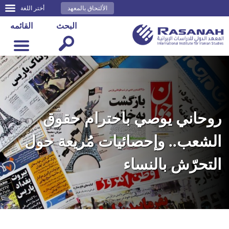
الألتحاق بالمعهد
أختر اللغة
البحث
القائمه
روحاني يوصي باحترام حقوق
الشعب.. وإحصائيات مُريعة حول
التحرّش بالنساء