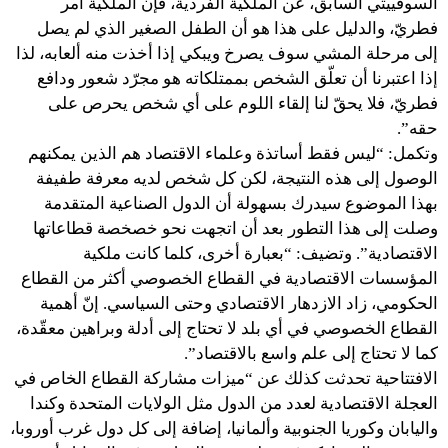
السوفييتي السابق، عن الملكية الفردية، فإن الملكية أمر
فطريّ، والدليل على هذا هو أن الطفل الصغير الذي لم يصل
إلى مرحلة المشي سوف يصرخ ويبكي إذا أخذت منه ألعابه، لذا
إذا اعتبرنا أن تعلّق الشخص بممتلكاته هو مجرّد شعور ودافع
فطريّ، فلا يحقّ لنا إلقاء اللوم على أي شخص يحرص على
حقه”.
وتكمل: “ليس فقط أساتذة وعلماء الاقتصاد هم الذين يمكنهم
الوصول إلى هذه النتيجة، لكن كل شخص لديه معرفة طفيفة
بهذا الموضوع سيدرك بسهولة أن الدول الصناعية المتقدمة
وصلت إلى هذا التطور بعد أن اتجهت نحو خصخصة قطاعاتها
الاقتصادية”. وتضيف: “بعبارة أخرى، كلما كانت ملكية
المؤسسات الاقتصادية في القطاع الخصوصي أكثر من القطاع
الحكومي، زاد الازدهار الاقتصادي وحتى السياسي. إنّ أهمية
القطاع الخصوصي في أي بلد لا تحتاج إلى أدلة وبراهين معقّدة،
كما لا تحتاج إلى علم واسع بالاقتصاد”.
الافتتاحية تحدثت كذلك عن “ميزات مشاركة القطاع الخاص في
العجلة الاقتصادية لعدد من الدول مثل الولايات المتحدة وكندا
واليابان وكوريا الجنوبية وألمانيا، إضافة إلى كل دول غرب أوروبا،