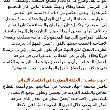
النواب نقل وطرح كل ما يخدم مصالح الشعب”. وتضيف: ” كلما
كان البرلمان نشطًا وفعّالًا ومهتمًّا بقضايا الناس، كان المجتمع
أكثر هدوءًا، وعلى العكس من ذلك، فإذا سلبنا حق النقاش
والحوار من أعضاء البرلمان فإن الجدل والخلافات سوف تنتقل
إلى المجتمع”. وتكمل: “إنّ البرلمان والصحافة مكانان للنقاش
واختلاف الرأي، بمعنى أنهما الجهتان اللتان يخوّل إليهما مناقشة
مختلف المواضيع التي تهمّ المجتمع وكل ما فيه مصلحته ونفعه”.
الافتتاحية اختتمت حديثها بالقول: “ليس المهمّ أن نعرف ما
الطرف المحقّ، لكن المهمّ هو أن يكون البرلمان الإيراني برلمانًا
حيويًّا وفعّالًا، وأن يراعي الخطاب الديمقراطي في طرحه
للقضايا المختلفة، وأن يتمتع أعضاؤه بالحصانة البرلمانية الكاملة
حتى يتمكنوا من إحقاق حقوق المواطنين الذين انتخبوهم”.
“جهان صنعت”: الحلقة المفقودة في الاقتصاد الإيراني
تناقش صحيفة “جهان صنعت” في افتتاحيتها اليوم أهمية القطاع
الخاص والملكية الفردية في تحسين وتطور الوضع الاقتصادي
للبلاد. تقول الافتتاحية: “بغضّ النظر عن الجدل الذي طرحه
الفكر الشيوعي خلال القرن الماضي، لا سيّما في الاتحاد