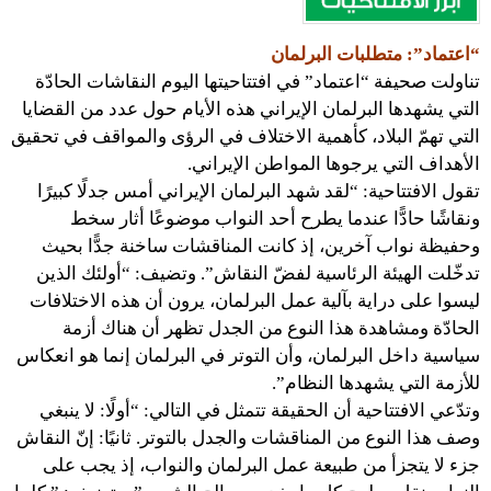
“اعتماد”: متطلبات البرلمان
تناولت صحيفة “اعتماد” في افتتاحيتها اليوم النقاشات الحادّة
التي يشهدها البرلمان الإيراني هذه الأيام حول عدد من القضايا
التي تهمّ البلاد، كأهمية الاختلاف في الرؤى والمواقف في تحقيق
الأهداف التي يرجوها المواطن الإيراني.
تقول الافتتاحية: “لقد شهد البرلمان الإيراني أمس جدلًا كبيرًا
ونقاشًا حادًّا عندما يطرح أحد النواب موضوعًا أثار سخط
وحفيظة نواب آخرين، إذ كانت المناقشات ساخنة جدًّا بحيث
تدخّلت الهيئة الرئاسية لفضّ النقاش”. وتضيف: “أولئك الذين
ليسوا على دراية بآلية عمل البرلمان، يرون أن هذه الاختلافات
الحادّة ومشاهدة هذا النوع من الجدل تظهر أن هناك أزمة
سياسية داخل البرلمان، وأن التوتر في البرلمان إنما هو انعكاس
للأزمة التي يشهدها النظام”.
وتدّعي الافتتاحية أن الحقيقة تتمثل في التالي: “أولًا: لا ينبغي
وصف هذا النوع من المناقشات والجدل بالتوتر. ثانيًا: إنّ النقاش
جزء لا يتجزأ من طبيعة عمل البرلمان والنواب، إذ يجب على