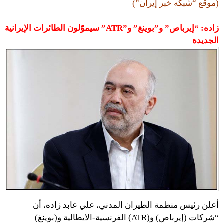
(موقع “شبكه خبر إيران”)
زاده: “إيرباص” و”بوينغ” و”ATR” سيموّلون الطائرات الإيرانية
الجديدة
أعلن رئيس منظمة الطيران المدني، علي عابد زاده، أن
“شركات (إيرباص) و(ATR) الفرنسية-الايطالية و(بوينغ)