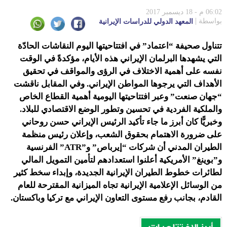
06:02 م - 18 ديسمبر 2017
بواسطة
المعهد الدولي للدراسات الإيرانية
تتناول صحيفة “اعتماد” في افتتاحيتها اليوم النقاشات الحادّة
التي يشهدها البرلمان الإيراني هذه الأيام، مؤكدةً في الوقت
نفسه على أهمية الاختلاف في الرؤى والمواقف في تحقيق
الأهداف التي يرجوها المواطن الإيراني. وفي المقابل ناقشت
“جهان صنعت” وعبر افتتاحيتها اليومية أهمية القطاع الخاص
والملكية الفردية في تحسين وتطور الوضع الاقتصادي للبلاد.
وخبريًّا كان أبرز ما جاء تأكيد الرئيس الإيراني حسن روحاني
على ضرورة الاهتمام بحقوق الشعب، وإعلان رئيس منظمة
الطيران المدني أن شركات “إيرباص” و”ATR” الفرنسية
و”بوينغ” الأمريكية أعلنوا استعدادهم لتأمين التمويل المالي
لطائرات خطوط الطيران الإيرانية الجديدة، وإبداء سخط كثير
من الوسائل الإعلامية الإيرانية تجاه الميزانية المقترحة للعام
القادم، بجانب رفع مستوى التعاون الإيراني مع تركيا وباكستان.