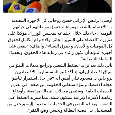
أوصى الرئيس الإيراني حسن روحاني كل الأجهزة التنفيذية
بــ”الاهتمام بالشعب ومراعاة حقوق مواطنتهم في حياتهم
اليومية”. جاء ذلك خلال اجتماعه بمجلس الوزراء، مؤكدًا على
ضرورة “القضاء على التمييز الجائر، والاحترام الكامل لحقوق
كل القوميات والأديان، وحقوق النساء”. وأضاف: “ينبغي على
أجهزة الدولة أن تكون رائدة في رعاية هذه الحقوق، وتحديدًا
السلطة التنفيذية”.
يأتي ذلك بعد تزايد الضغط الشعبي وتراجع معدلات النموّ في
سياق اقتصاد إيران، إذ أكد كبير المستشارين الاقتصاديين
لروحاني د. مسعود نيلي أمس أنه “في حال استمرار تباطؤ
عجلة الاقتصاد ونموّه ستعاني الحكومة من ضعف في تقديم
الخدمات العامة، وستبقى معدلات البطالة مرتفعة، وأوضاع
رفاهية الأسرة الإيرانية ستكون سيئة، مما سيزيد الضغط على
الشعب، ويفاقم النقص في الخدمات المقدمة إليه، ويجعل من
المستحيل حل قضية البطالة وتحسن وضع الفقر”.