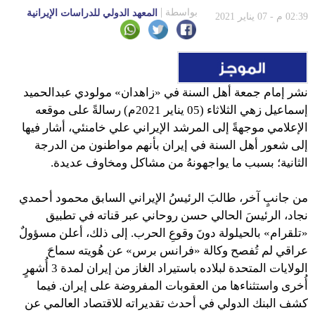
بواسطة
المعهد الدولي للدراسات الإيرانية
02:39 م - 07 يناير 2021
نشر إمام جمعة أهل السنة في «زاهدان» مولودي عبدالحميد
إسماعيل زهي الثلاثاء (05 يناير 2021م) رسالةً على موقعه
الإعلامي موجهةً إلى المرشد الإيراني علي خامنئي، أشار فيها
إلى شعور أهل السنة في إيران بأنهم مواطنون من الدرجة
الثانية؛ بسبب ما يواجهونهُ من مشاكل ومخاوف عديدة.
من جانبٍ آخر، طالبَ الرئيسُ الإيراني السابق محمود أحمدي
نجاد، الرئيسَ الحالي حسن روحاني عبر قناته في تطبيق
«تلقرام» بالحيلولة دونَ وقوعِ الحرب. إلى ذلك، أعلن مسؤولٌ
عراقي لم تُفصح وكالة «فرانس برس» عن هُويته سماحَ
الولايات المتحدة لبلاده باستيراد الغاز من إيران لمدة 3 أُشهرٍ
أُخرى واستثناءها من العقوبات المفروضة على إيران. فيما
كشف البنك الدولي في أحدث تقديراته للاقتصاد العالمي عن