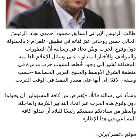
طالبَ الرئيس الإيراني السابق محمود أحمدي نجاد، الرئيسَ
الحالي حسن روحاني عبرَ قناته في تطبيق «تلقرام»؛ بالحيلولة
دونَ وقوعِ الحرب. وبيَّن نجاد في رسالته أنَّ التطورات
والمواقف والأخبار المتداولة على وسائل الإعلام العالمية
المختلفة تُشير إلى وجود خُطط لنشوب حرب مدمرة في
منطقة الشرق الأوسط والخليج العربي الحساسة -حسب
وصفه-، لافتًا إلى أنها على مسار التنفيذ في الوقت القريب.
وشدَّد في رسالته قائلًا: «يُفترض من كافة المسؤولين أن يحولوا
دون وقوع هذه الحرب عبر اتخاذ التدابير اللازمة والعاجلة،
وأنتظر من سيادتكم بصفتكم رئيسًا للبلاد أن تبذلوا كافة
المساعي في هذا الإطار».
موقع «عصر إيران»