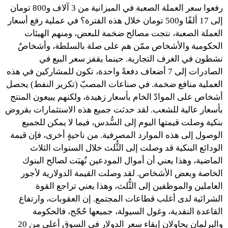
رفعوا سعر العملة الصعبة في الميزانية من 3 آلاف و800 تومان
إلى 17 ألفًا و500 تومان خلال هذه الفترة؟ في عملية رفع أسعار
العملة الصعبة، نتجت مصالح ضخمة للبعض، ومنهم الهيئات
الحكومية والأشخاص ممّن هم على صلة بالسلطة، وأشخاصٌ
نشطون في الغرف التجارية. حينما يقفز سعر البيع في
الصادرات إلى 7 أضعاف دفعةً واحدة، تكون للمشاركين في هذه
العملية منافع ضخمة. في صناعات المصبّ (تكرير النفط) يحصل
أشخاص على الموادّ الخام بأسعار زهيدة، ولكنهم يبيعون المنتج
بأسعار عالية للشعب. لقد حدثت جميع هذه الاستثمارات بقروض
بنكية وصلت قيمتها اليوم إلى السُّدس، فيما لا يمكن للجميع
الوصول إلى هذه الموارد المصرفية. من ناحيةٍ أخرى، فإن قيمة
الودائع البنكية قد وصلت إلى الثُّلث خلال السنوات الثلاث
الماضية، وهذا يعني أن أموال المودعين نُهبَت لصالح البنوك
الخاصة وبعض الأشخاص. لقد وصلت القيمة الدولارية لأجور
العاملين والموظفين إلى الثُّلث، وهذا يعني تراجع القوة
الشرائية لدى أغلب قطاعات المجتمع. إن العقوبات، وارتفاع
القاعدة النقدية، وغول السيولة، جميعها حُجّج، فالحكومة
والبرلمان يحاولان إبقاء سعر الدولار في السوق أعلى من 20