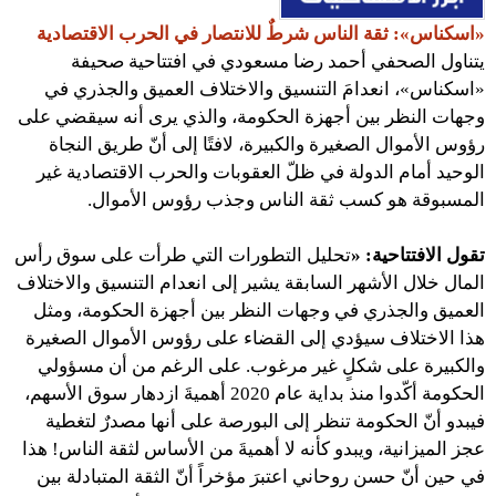
«
اسكناس
»
: ثقة الناس شرطٌ للانتصار في الحرب الاقتصادية
يتناول الصحفي أحمد رضا مسعودي في افتتاحية صحيفة
«اسكناس»، انعدامَ التنسيق والاختلاف العميق والجذري في
وجهات النظر بين أجهزة الحكومة، والذي يرى أنه سيقضي على
رؤوس الأموال الصغيرة والكبيرة، لافتًا إلى أنّ طريق النجاة
الوحيد أمام الدولة في ظلّ العقوبات والحرب الاقتصادية غير
المسبوقة هو كسب ثقة الناس وجذب رؤوس الأموال.
تقول الافتتاحية:
«
تحليل التطورات التي طرأت على سوق رأس
المال خلال الأشهر السابقة يشير إلى انعدام التنسيق والاختلاف
العميق والجذري في وجهات النظر بين أجهزة الحكومة، ومثل
هذا الاختلاف سيؤدي إلى القضاء على رؤوس الأموال الصغيرة
والكبيرة على شكلٍ غير مرغوب. على الرغم من أن مسؤولي
الحكومة أكّدوا منذ بداية عام 2020 أهميةَ ازدهار سوق الأسهم،
فيبدو أنّ الحكومة تنظر إلى البورصة على أنها مصدرٌ لتغطية
عجز الميزانية، ويبدو كأنه لا أهميةَ من الأساس لثقة الناس! هذا
في حين أنّ حسن روحاني اعتبرَ مؤخراً أنّ الثقة المتبادلة بين