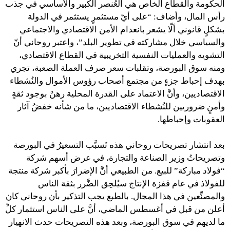
الحكومة والقطاع الخاص هي العُنصر الكبير والأساسي في جذب
رأس المال، وأضاف: “على أيّ مستثمرٍ يستثمر في الدولة
بشكلٍ قانوني ألّا يشعر بانعدام الأمن الاقتصادي والاجتماعي
والسياسي خلال مشاركته في تطوير البلد”، واعتبر روحاني أنّ
التشويه والعمليات النفسية التخريبية في القطاع الاقتصادي،
ومنه سوق البورصة، وتقلبات سعر صرف العملة الصعبة، تجري
بهدف إحباط جزءٍ من مجتمع أصحاب رؤوس الأموال والنُشطاء
الاقتصاديين، وأنَّ الاعتماد على القدرة المحلية رهنٌ بوجود ثقةٍ
وأمنٍ ضروريين للنُشطاء الاقتصاديين، ما من شأنه خفضُ آثار
العقوبات وإحباطها.
بعد انتشار تصريحات روحاني هذه تَسبَّب التسعيرُ في البورصة
وتصريحاتُ وزير الصناعة والتجارة، في عرض أسهم شركة
“فولاد مباركة” للبيع. من الطبيعي أنَّ الإضرارَ بأكبر شركة منتجة
للفولاذ في عام قفزة الإنتاج سيُلحِق الضَّرر بثقة الناس
والمصنِّعين في هذا المجال. بالطبع يجب التذكير بأن روحاني كان
أعلن من قبل في أغسطس الماضي، أنَّ على الناس استثمار كلِّ
ما لديهم في سوق البورصة، وبعد هذه التصريحات حدث الانهيار