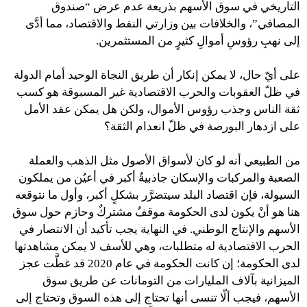
التاريخي في سوق الأسهم بذريعة عدم عرض “صندوق
المصافي”، والخلافات بين وزارتي النفط والاقتصاد، مما أدَّى
إلى نهبِ رؤوسِ أموالِ كثيرٍ من المستثمرين.
على أيّ حال، لا يمكن إنكار أن طريق النجاة الوحيد أمام الدولة
في ظلّ العقوبات والحرب الاقتصادية غير المسبوقة هو كسب
ثقة الناس وجذب رؤوس الأموال، ولكن هل يمكن عقد الأمل
على ازدهار البورصة في ظلّ انعدام الثقة؟
من الطبيعي أنه لو كان لأسواق الأصول مثل الذهب والعملة
الصعبة والمركبات والإسكان جاذبيةٌ أكبر في أعيُن من يملكون
السيولة، فإن اقتصاد البلد سيتضرَّر بشكلٍ أكبر، وأول ما نتوقعه
هنا هو أنْ يكون لدى الحكومة موقفٌ مشتركٌ وحازم حول سوق
الأسهم والإنتاج الوطني. في النهاية يجب تأكيد أن الانتصار في
الحرب الاقتصادية له متطلبات، وهي للأسف لا يمكن مشاهدتها
لدى الحكومة؛ إن كانت الحكومة في عام 2020 قد غطَّت عجز
الميزانية بآلاف المليارات من التومانات عن طريق سوق
الأسهم، فيجب ألّا تنسى أنها تحتاج إلى هذه السوق وتحتاج إلى