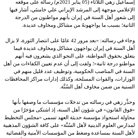
إسماعيل زهي الثلاثاء (05 يناير 2021م) رسالة على موقعه
الإعلامي موجهة إلى المرشد الإيراني علي خامنئي، أشار فيها
إلى شعور أهل السنة في إيران بأنهم مواطنون من الدرجة
الثانية؛ بسبب ما يواجهونهُ من مشاكل ومخاوف عديدة.
وجاء في رسالته: «بعد مرور 42 عامًا على انتصار الثورة، لا يزال
أهل السنة في إيران يواجهون مشاكل ومخاوف عديدة فيما
يتعلق بحقوق المواطنة، على النحو الذي يشعرون فيه أنهم
مواطنو درجة ثانية»؛ ولفت إلى أن عدم تعيين الكفاءات من أهل
السنة في المناصب الحكومية، وتوظيف عدد قليل منهم في
الوزارات، والقوات المسلحة، وكذلك إدارات مراكز المحافظات
السنية من ضمن مخاوف أهل السُنَّة.
وحذَّر زهي في رسالته من تدخلات مؤسسات ما وصفها بأنها
«فوق القانون» في شؤون أهل السنة، إذ اشتكى مؤخرًا من
محاولة استحواذ مؤسسة حديثة العهد تسمى «مجلس التخطيط
لمدارس العلوم الدينية لأهل السُنَّة» على كافة الشؤون المذهبية
لأهل السنة بمساعدة وضغط من المؤسسات الأمنية والقضائية