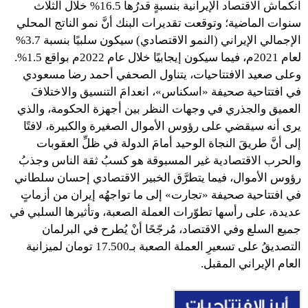
انكماش الاقتصاد الإيرانية بنسبةٍ قدرُها 16.5% خلال الثلاث
سنوات الماضية؛ وتوقعت تقديرات البنك أنَّ نمو الناتج المحلي
الإجمالي الإيراني (النمو الاقتصادي) سيكون سلبيًا بنسبة 3.7%
لعام 2021م، فيما سيكون إيجابيًا خلال عام 2022م بواقع 1.5%.
وعلى صعيد الافتتاحيات، يتناول الصحفي أحمد رضا مسعودي
في افتتاحية صحيفة «اسكناس»، انعدامَ التنسيق والاختلافَ
العميق والجذري في وجهات النظر بين أجهزة الحكومة، والذي
يرى أنه سيقضي على رؤوس الأموال الصغيرة والكبيرة، لافتًا
إلى أنَّ طريقَ النجاة الوحيد أمامَ الدولة في ظلِّ العقوبات
والحرب الاقتصادية غير المسبوقة هو كسبُ ثقة الناس وجذبُ
رؤوس الأموال، فيما يتطرَّق الخبير الاقتصادي إحسان سلطاني
في افتتاحية صحيفة «تجارت» إلى ما تواجهُه إيران من أزماتٍ
عديدة، على رأسها تطوّرات العملة الصعبة، وتأثيرها السلبي في
جميع السلع وفي الاقتصاد، مُرجّحًا أنْ يُطرح في البرلمان
التصديقُ على تسعيرِ العملة الصعبة بـ17.500 تومان لميزانية
العام الإيراني المقبل.