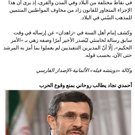
في نقاط مختلفة من البلاد وفي المدن والقرى، إذ يرى أن هذا
الإجراء المتجاوز للقانون زاد من مخاوف المواطنين المنتمين
للمذهب السُني في البلاد.
وكشف إمام أهل السنة في «زاهدان» عن إرساله في وقت
سابق رسالة لخامنئي ليُصدر الأخير أمرًا وصفه زهي بـ «الأمر
الحكيم»، إلّا أنّ المديرين التنفيذيين لم يعملوا بما أمرَ به المرشد
حتى الآن، بحسب قوله.
وكالة «دويتشه فيله» الألمانية-الإصدار الفارسي
أحمدي نجاد يطالب روحاني بمنع وقوع الحرب