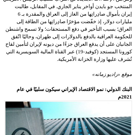
المنتخب جو بايدن أواخر يناير الجاري. في المقابل، طالبت
إيران بأموال صادِراتِها من الغاز إلى العراق والمقدرة بـ 6
مليارات دولار، إذ خفّضت مؤخرًا صادِراتِها من الطاقة إلى
العراق؛ بسبب التأخير في دفع المستحقات؛ ولا تسمح واشنطن
للحكومة العراقية بالدفع بالدولارات إلى طهران، وحاليًا اتّفق
الجانبان على أن يدفع العراق جزءًا من ديونه لإيران لتأمين لقاح
كورونا المستجد (كوفيد-19) عبر القناة المالية السويسرية التي
تُشرف عليها وزارة الخزانة الأمريكية.
موقع «راديو زمانه»
البنك الدولي: نمو الاقتصاد الإيراني سيكون سلبيًا في عام
2021م