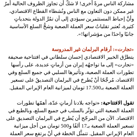
مشاركة الناس مرةً أخرى! لا شكَّ أن تجاوز الظروف الحالية أمرٌ
غير ممكن دون التعاون مع الناس ونُشطاء القطاع الاقتصادي،
وأنَّ إحباط المستثمرين سيؤدي إلى أن تمُرَّ الدولة بتحدياتٍ
كثيرة، تُعتبر تقلباتُ سعر العملة الصعبة وشحُّ السلع الأساسية
جانبًا واحدًا من مؤشراتها!».
«تجارت»: أرقام البرلمان غير المدروسة
يتطرَّق الخبير الاقتصادي إحسان سلطاني في افتتاحية صحيفة
«تجارت» إلى ما تواجهُه إيران من أزماتٍ عديدة، على رأسها
تطورات العملة الصعبة، وتأثيرها السلبي في جميع السلع وفي
الاقتصاد، مُرجِّحًا أنْ يُطرحَ في البرلمان التصديقُ على تسعير
العملة الصعبة بـ17.500 تومان لميزانية العام الإيراني المقبل.
تقول الافتتاحية:
«
تواجه بلادنا أزماتٍ عدّة، أهمّها تطورات
العملة الصعبة التي تؤثّر بالسلب في جميع السلع، وبالطبع في
الاقتصاد. الآن من المرجّح أن يُطرح في البرلمان التصديق على
تسعير العملة الصعبة بـ17 ألفًا و500 تومان من أجل ميزانية
العام الإيراني المقبل. تتمثَّل الخطة في أنْ يرتفع سعر العملة