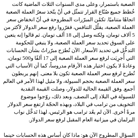
الصعبة باستمرار، وعلى مدى السنوات الثلاث الماضية كانت
خُطط جميع صُنّاع القرار تتمثّل في أنْ يتّخذ سعرُ العملة الصعبة
اتجاهًا متناميًا. تكمُن المبرّرات المطروحة في أنّ انخفاض سعر
العملة الصعبة، يقلّل التنافس، فقرّروا رفع سعر الدولار لأكثر من
5 آلاف تومان، ولكنه وصل إلى 18 ألف تومان. ثم قالوا إنه يتعين
على السوق تحديد سعر العملة الصعبة، ولا ينبغي للحكومة
التدخُّل في تحديد الأسعار.
الآن تُطرَح مبرّراتٌ بشأن الحسابات
التي أُجرِيَت لرفع سعر العملة الصعبة إلى 17 ألفًا و500 تومان،
وعادةً لا يكون اختيار هذه الأرقام مدروساً، كما أن الأسباب التي
تُطرح لرفع سعر العملة الصعبة تكون بلا معنى. إنهم يربطون
سعر العملة الصعبة بحجم السيولة، ولا مثيل لهذا الأمر في العالم
أجمع. وفق القيمة الحالية للدولار، وصلت القيمة النقدية
للسيولة في البلاد إلى النصف. وبعد ذلك، روّجوا موضوع
التخويف من ترامب في البلاد، وبهذه الحجّة ارتفع سعر الدولار
مرةً أخرى. الآن لم يعُد ترامب هو الرئيس، لهذا تَدخَّل نواب
البرلمان في ميزانية العام المقبل لرفع سعر الدولار.
السؤال المطروح الآن هو: ماذا كان أساس هذه الحسابات حينما