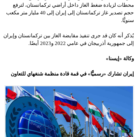
محطات لزيادة ضغط الغاز داخل أراضي تركمانستان، لترفع
حجم تصدير غاز تركمانستان إلى إيران إلى 40 مليار متر مكعب
سنويًّا.
يُذكر أنه كان قد جرى تنفيذ مقايضة الغاز بين تركمانستان وإيران
إلى جمهورية أذربيجان في عامي 2022 و2023 أيضًا.
وكالة «إيسنا»
إيران تشارك «رسميًّا» في قمة قادة منظمة شنغهاي للتعاون