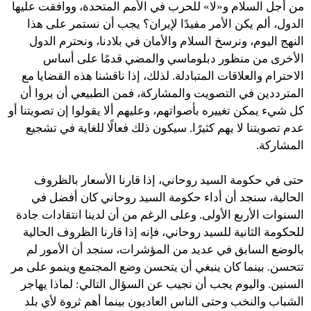
من أجل السلام و«لا» للحرب في الأمم المتحدة، ووافقت عليها
الدول، ألم يكن الأمر مفيدًا لإيران؟ يجب أن نستمر على هذا
النهج اليوم، ونرسخ السلام والأمان في بلادنا، ونحترم الدول
الأخرى من منظور دبلوماسي والمضي قدمًا على أساس
الاحترام والعلاقات المتبادلة. لذلك، إذا ناقشنا هذه القضايا مع
المترددين في التصويت والمشاركة، فمن الطبيعي أن يروا أن
كل شيء يمكن تغييره بأصواتهم، وعليهم ألا يقولوا إن تصويتنا أو
عدم تصويتنا لا يهم كثيرًا. سيكون ذلك فعالًا للغاية في تشجيع
المشاركة.
حتى في حكومة السيد روحاني، إذا قارنا الأسعار بالظروف
الحالية، سنجد أن أداء حكومة السيد روحاني كان أفضل في
السنوات الأربع الأولى. وعلى الرغم من أن لدينا انتقادات جادة
للحكومة الثانية للسيد روحاني، فإنه إذا قارنا الظروف الحالية
بالوضع السابق في عديد من المؤشرات، سنجد أن الأمور لم
تتحسن. بينما كان ينبغي أن يتحسن وضع المجتمع وينمو على مر
السنين. واليوم يجب أن نجيب عن السؤال التالي: لماذا يهاجر
الشباب والنخب وحتى الناس العاديون بينما أهم ثروة لأي بلد