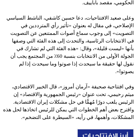
الحكومي، مقصد باباييف.
وعلى صعيد الافتتاحيات، دعا حسين كاشفي، الناشط السياسي
الإصلاحي، في مقال له بعنوان «تأثير رأي المترددين في
التصويت» إلى وجوب سماع أصوات الممتنعين عن التصويت
في الانتخابات الرئاسية، والتحدث إلى هذه الفئة التي وصفها
بأنها «ليست قليلة»، وقال: «هذه الفئة التي لم تشارك في
الجولة الأولى من الانتخابات بنسبة 60٪ من المجتمع يجب أن
نقول لها حقيقة ما سيحدث إذا صوتوا وما سيحدث إذا لم
يصوتوا».
وفي افتتاحية صحيفة «آرمان أمروز»، قال الخبير الاقتصادي،
ميثم رحيمي، تحت عنوان «رئيس الجمهورية والاقتصاد» إن
الرئيس يلعب دورًا مُهمًّا في حل مشكلات إيران الاقتصادية.
واقترح بعض أهم الخطوات التي يمكن للرئيس اتخاذها لحل هذه
المشكلات، وأهمها، في رأيه، «السيطرة على التضخم».