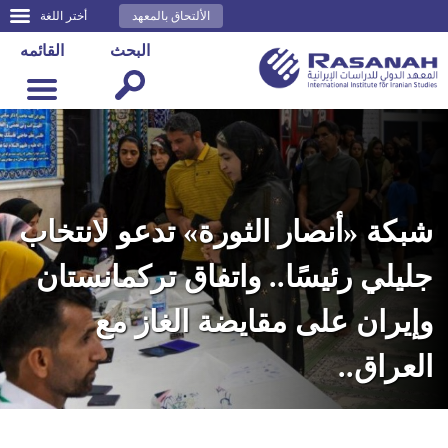
الألتحاق بالمعهد
أختر اللغة
البحث
القائمه
شبكة «أنصار الثورة» تدعو لانتخاب
جليلي رئيسًا.. واتفاق تركمانستان
وإيران على مقايضة الغاز مع
العراق..