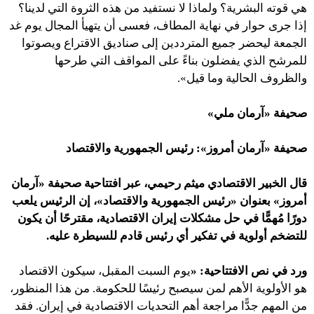
هي قوته البشرية؟ ولماذا لا نستفيد من هذه الثروة التي لدينا؟
إذا جرى حوار في نهاية المطاف، فعسى أن يتهيأ المجال يوم غد
الجمعة ليحضر جميع المترددين إلى صناديق الاقتراع ويصوتوا
للمرشح الذي يفضلون بناءً على المواقف التي طرحها
والظروف الحالية وما قيل».
صحيفة «آرمان ملي»
صحيفة «آرمان أمروز»:
رئيس الجمهورية والاقتصاد
قال الخبير الاقتصادي ميثم رحيمي، عبر افتتاحية صحيفة
«آرمان
أمروز» بعنوان «
رئيس الجمهورية والاقتصاد»، إن
الرئيس يلعب
دورًا مُهمًّا في حل مشكلات إيران الاقتصادية، مقترحًا أن يكون
للتضخم أولوية في تفكير أي رئيس قادم للسيطرة عليه.
ورد في نص الافتتاحية:
«
يوم السبت المقبل، سيكون الاقتصاد
هو الأولوية الأهم لمن سيصبح رئيسًا للحكومة. من هذا المنظور،
من المهم جدًّا مراجعة أهم التحديات الاقتصادية في إيران. فقد