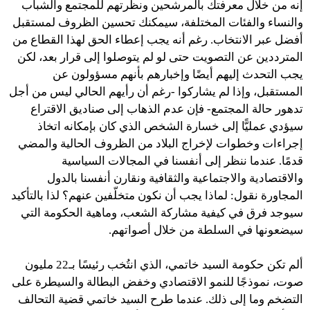
إنه من خلال معرفتك بالمرشحين ونظرتهم للمجتمع والشباب
والنساء والفئات المختلفة، سيمكنك تحسين الظروف لمستقبل
أفضل عبر الانتخاب. رغم أنه يجب إعطاء الحق لهذا القطاع من
المترددين عن التصويت حتى لو لم يتوصلوا إلى قرار بعد، لكن
يجب التحدث إليهم أيضًا وإخبارهم بأنهم مسؤولون عن
المستقبل، وإذا لم يشاركوا -رغم أن رأيهم الحالي ليس من أجل
تدهور حالة المجتمع- فإن عدم الذهاب إلى صناديق الاقتراع
سيؤدي عمليًّا إلى خسارة الشخص الذي كان بإمكانه اتخاذ
إجراءات وخطوات لإخراج البلاد من الظروف الحالية والمضي
قدمًا. عندما ننظر إلى أنفسنا في المجالات السياسية
والاقتصادية والاجتماعية والثقافية ونقارن أنفسنا بالدول
المجاورة نقول: لماذا يجب أن نكون متخلّفين عنهم؟ لذا بالتأكيد
سيوجد فرق في كيفية مشاركة الشعب، وماهية الحكومة التي
سيضعونها في السلطة من خلال أصواتهم.
ألم تكن حكومة السيد خاتمي، الذي انتُخب رئيسًا بـ22 مليون
صوت، نموذجًا للنمو الاقتصادي وخفض البطالة والسيطرة على
التضخم وما إلى ذلك. عندما طرح السيد خاتمي قضية التحالف