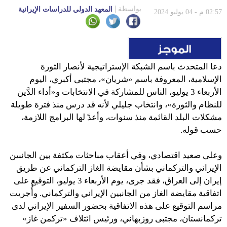
بواسطة
المعهد الدولي للدراسات الإيرانية
02:57 م - 04 يوليو 2024
دعا المتحدث باسم الشبكة الإستراتيجية لأنصار الثورة
الإسلامية، المعروفة باسم «شريان»، مجتبى أكبري، اليوم
الأربعاء 3 يوليو، الناس للمشاركة في الانتخابات و«أداء الدَّين
للنظام والثورة»، وانتخاب جليلي لأنه قد درس منذ فترة طويلة
مشكلات البلد القائمة منذ سنوات، وأعدّ لها البرامج اللازمة،
حسب قوله.
وعلى صعيد اقتصادي، وفي أعقاب مباحثات مكثفة بين الجانبين
الإيراني والتركماني بشأن مقايضة الغاز التركماني عن طريق
إيران إلى العراق، فقد جرى، يوم الأربعاء 3 يوليو، التوقيع على
اتفاقية مقايضة الغاز من الجانبين الإيراني والتركماني. وأُجريت
مراسم التوقيع على هذه الاتفاقية بحضور السفير الإيراني لدى
تركمانستان، مجتبى روزبهاني، ورئيس ائتلاف «تركمن غاز»