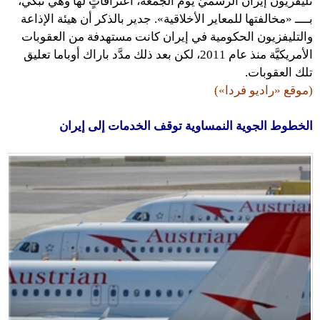
تليفزيون إيران الرسميّ يوم الجمعة، اعترافاتٍ لها وهي تبكي،
بــــ «مخالفتها للمعاير الأخلاقية». جدير بالذكر أن هيئة الإذاعة
والتليفزيون الحكومية في إيران كانت مستهدفة من العقوبات
الأمريكيَّة منذ عام 2011، لكن بعد ذلك مدَّد باراك أوباما تعليق
تلك العقوبات.
(موقع «راديو فردا»)
الخطوط الجوية النمساوية توقف الخدمات إلى إيران