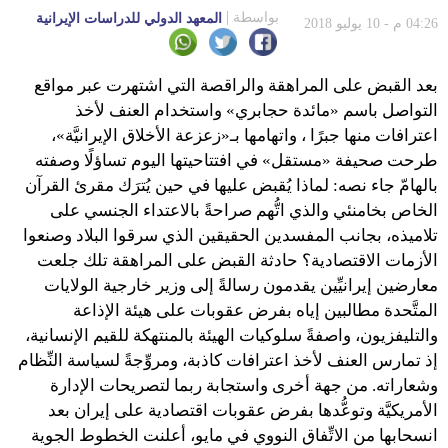
بواسطة
المعهد الدولي للدراسات الإيرانية
04:26 م - 10 يوليو 2018
بعد القبض على المراهقة والراقصة التي اشتهرت عبر مواقع
التواصل باسم «مائدة حجابري» واستخدام العنف لأخذ
اعترافات منها جبرًا ، واتهامها بـ«زعزعة الأخلاق الإيرانيَّة»،
طرحت صحيفة «مستقل» في افتتاحيتها اليوم تساؤلًا وصفته
بالهامّ جاء نصه: لماذا يُقبض عليها في حين يُترَك مقرئ القرآن
الخاص بخامنئي والذي اتُّهم صراحةً بالاعتداء الجنسي على
تلاميذه، بجانب المفسدين الحقيقين الذي سرقوا البلاد وصنعوا
الأزمات الاقتصادية؟ حادثة القبض على المراهقة تلك جلعت
معارضين إيرانيِّين يقدمون رسالةً إلى وزير خارجية الولايات
المتَّحدة مطالبين إياه بفرض عقوبات على هيئة الإذاعة
والتليفزيون، واصفةً سلوكيات الهيئة بالمنتهكة للقيم الإنسانية،
إذ تمارس العنف لأخذ اعترافات كاذبة، ومروِّجةً لسياسة النِّظام
وشعاراته. من جهة أخرى واستجابة ربما لتصريحات الإدارة
الأمريكيَّة وتوعُّدها بفرض عقوبات اقتصادية على إيران بعد
انسحابها من الاتِّفاق النووي في مايو، أعلنت الخطوط الجوية