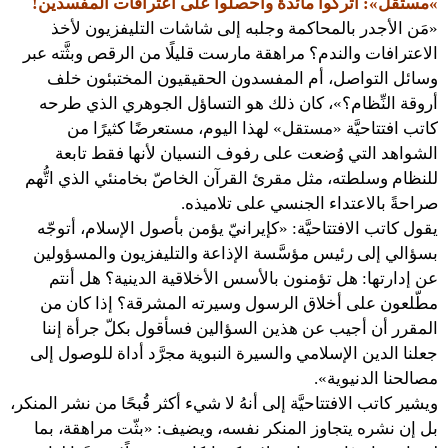
»مستقل»: اتركوا مائدة واحصلوا على اعترافات المفسدين!
«مَن الأجدر بالمحاكمة وجلبه إلى شاشات التليفزيون لأخذ
الاعترافات والندم؟ مراهقة مارست قليلًا من الرقص وبثَّته عبر
وسائل التواصل، أم المفسدون الحقيقيون المختبئون خلف
أروقة النِّظام؟»، كان ذلك هو التساؤل الجوهري الذي طرحه
كاتب افتتاحيَّة «مستقل» لهذا اليوم، مستعرضًا كثيرًا من
الشواهد التي وُضعت على رفوف النسيان لأنها فقط تابعة
للنظام وسلطته، مثل مقرئ القرآن الخاصّ بخامنئي الذي اتُّهم
صراحةً بالاعتداء الجنسي على تلاميذه.
يقول كاتب الافتتاحيَّة: «كإيرانيّ يؤمن بأصول الإسلام، أتوجّه
بسؤالي إلى رئيس مؤسَّسة الإذاعة والتليفزيون والمسؤولين
عن إدارتها: هل تؤمنون بالأسس الأخلاقية الدينية؟ هل أنتم
مطّلعون على أخلاق الرسول وسيرته المشرقة؟ إذا كان من
المقرر أن أجيب عن هذين السؤالين فسأقول بكلّ جرأة إننا
جعلنا الدين الإسلامي والسيرة النبوية مجرَّد أداة للوصول إلى
مصالحنا الدنيوية».
ويشير كاتب الافتتاحيَّة إلى أنهُ لا شيء أكثر قُبحًا من نشر المنكر،
بل إن نشره يتجاوز المنكر نفسه، ويضيف: «بثّت مراهقة، بما