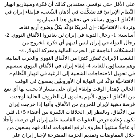
على الأقل حتى نوفمبر، معتقدين كذلك أن فكرة وسيناريو انهيار
النِّظام الإيرانيّ قد تشكّلت في أذهان الشّعب، فـإبقاء إيران في
الاتِّفاق النووي يساعد في تحقيق هذا السيناريو».
وتردف الافتتاحيَّة: «إن أمريكا تؤكّد بكلّ وضوح أربع نقاط
أساسية: 1- رجال الدولة في إيران لن يغادروا الاتِّفاق النووي. 2-
رجال الدولة في إيران ليس لديهم أي فكرة للخروج من
المشكلات الناجمة عن الحرب المالية ومعركة الدولار. 3-
الشعب الإيرانيّ تَضرَّر كثيرًا من الاتِّفاق النووي والحرب المالية،
وهم مستاؤون للغاية. 4- إبقاء إيران في الاتِّفاق النووي سيسهم
في تحويل الاحتجاجات الشعبية إلى الرغبة في انهيار النِّظام».
الافتتاحيَّة تؤكّد في النهاية أن الأوروبيِّين يسعون في الوقت
الحالي لإهدار الوقت وإبقاء إيران على مسار لا يجلب لها أي نفع
من الاتِّفاق النووي، لأنهم يعلمون أن الظروف الحالية أوجدت
فرصة ذهبية لإيران للخروج من الاتِّفاق، وأنها إذا خرجت إيران
من الاتِّفاق، وبالنظر إلى الخلافات الكبيرة بين أعضاء 5+1، فلن
تكون لإعادة فرض العقوبات القاسية على إيران أي فرصة، وآجلًا
أو عاجلًا ستتهيأ الظروف لرفع العقوبات، لذلك فهم يسعون من
خلال المفاوضات وتقديم الحزمة المقترحة لإجبار إيران على