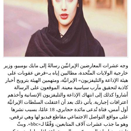
وجه عشرات المعارضين الإيرانيِّين رسالةً إلى مايك بومبيو، وزير
خارجية الولايات المتَّحدة، مطالبين إياه بـ«فرض عقوبات على
هيئة الإذاعة والتليفزيون» الإيرانيَّة، ومتهمين الهيئة بترويج أخبار
كاذبة لتحقيق مآرب سياسية معينة. الموقعون على الرسالة
أشاروا كذلك إلى انتهاك الإذاعة والتليفزيون الإنسانية وأخذهم
اعترافات إجبارية. يأتي ذلك بعد أن اعتقلت السلطات الإيرانيَّة
أول أمس، فتاة تُدعى مائدة حجابري، 18 عامًا، بسبب نشرها
على مواقع التواصل الاجتماعي مقاطع فيديو لها وهي ترقص،
وهو ما جذب عشرات آلاف المتابعين، وَفْقًا لـ«bbc». وبثّ