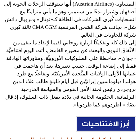
النمساوية (Austrian Airlines) أنها ستوقف الرحلات الجوية إلى
أصفهان وشيراز بدءًا من سبتمبر، وهو ما يأتي متزامنًا مع
انسحابات كُبرى الشركات في الطاقة كـ«توتال» و«رويال داتش
شل»، بجانب شركة الشحن الفرنسية CMA CGM ثالثة كبرى
شركة للحاويات في العالَم.
إلى ذلك كله وتفكيكًا لزيارة روحاني لفيينا لإنقاذ ما تبقى من
الاتِّفاق النووي والبحث عن مصيره الغامض، أتت اليوم افتتاحيَّة
«جوان»، ساخطةً على السلوكيات الأوروبيَّة، ومناوراتها الهادفة
فقط إلى إضاعة الوقت، حسب تعبيرها، بعد أن هاجمت في
عتباتها الأولى الولايات المتَّحدة الأمريكيَّة. وتفاعلًا مع طرد
هولندا دبلوماسيين إيرانيّين قبل أيام قليلةٍ طالب علاء الدين
بروجردي رئيس لجنة الأمن القومي والسياسة الخارجية
البرلمانية، الحكومة الحالية في بلاده بفعل ذات السلوك، إذ قال
نصًا: « اطردوهم كما طردونا».