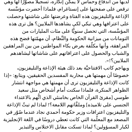
لديها من اندفاع وحماس لا يمكن إنكاره، تسجيلًا مصوَّرًا لها وهي
ترقص على صفحتها على إنستاغرام، فلماذا أحضرت مؤسَّسة
الإذاعة والتليفزيون هذه الفتاة وعرضتها على شاشتها وحصلت
على اعترافها وهي تبكي لكي يشاهدها الملايين؟ هل ترى هذه
المؤسَّسة، التي تحصل سنويًّا على مئات المليارات من
التومانات من ميزانية الحكومة والنِّظام، أن مهمّتها فضح هذه
المراهقة، وأنها مكلّفة بعرض بكاء المواطنين من بين المراهقين
والشباب والحصول على اعترافاتهم على شاشاتها ليشاهدهم
الملايين؟!».
ويهاجم كاتب الافتتاحيَّة بعد ذلك هيئة الإذاعة والتليفزيون،
خصوصًا أن مهمتها هي محاربة المفسدين الحقيقين، ويتابع: «إذا
كانت الإذاعة والتليفزيون ترى أن مهمتها هي مواجهة انتشار
الظواهر المنكرة، فلماذا سكتت أمام أشخاص مثل سعيد
طوسي [مقرئ القرآن الخاص بخامنئي الذي اتُّهم بالاعتداء
الجنسي على تلاميذه] وملفَّاتهم اللامعة؟! لماذا لم تبثّ الإذاعة
والتليفزيون اعترافات وزير حكومة أحمدي نجاد عندما صُوّر في
المصعد مع المعلّمة التي كانت تعطي دروسًا في اللغة الإنجليزية
لكبار المسؤولين؟ لماذا تسكت مقابل الاختلاس والتبذير