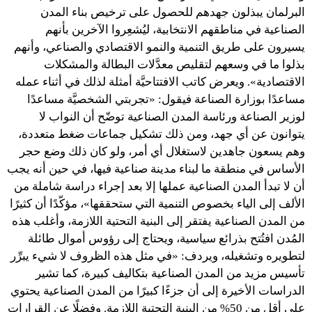
البرلمان يبذلون جهدهم للحصول على ترخيص بناء المدن
الصناعية في مناطقهم الانتخابية، ليُشعِروا الآخرين بأنهم
يسيرون على طريق التنمية والنمو الاقتصادي والصناعي، وأنهم
بذلوا ما في وسعهم لتقليص معدَّلات البطالة والمشكلات
الاقتصادية». ويعرض كاتب الافتتاحيَّة أمثلة لذلك في أثناء عمله
مساعدًا بوزارة الصناعة فيقول: «تجربتي الشخصيَّة مساعدًا
لوزير الصناعة ورئاسة المدن الصناعية توضّح أن النواب لا
يتوانون عن أي جهد، ومن ذلك تشكيل جماعات ضغط متعددة،
وهم يسعون جاهدين لاستغلال أي أمر، ولو كان ذلك وضع حجر
الأساس في منطقة ما لبناء مدينة صناعية فيها، في حين أنه يجب
أن لا تبدأ المدن الصناعية عملها إلا بعد إجراء دراسة شاملة من
الألف إلى الياء بخصوص التنمية التي ستحققها»، مؤكّدًا أن كثيرًا
من المدن الصناعية يفتقر إلى البنية التحتية اللازمة، وأغلب هذه
المُدن افتُتح بذرائع سياسية، ويحتاج إلى رؤوس أموال طائلة
لتطويره وتشغيله، ويردف: «في مثل هذه الظروف لا شيء يبرِّر
تأسيس مزيد من المدن الصناعية بتكاليف كبيرة، كما تشير
الدراسات الأخيرة إلى أن جزءًا كبيرًا من المدن الصناعية يحتوي
على أقل من 50% من البنية التحتية اللازمة. وفضلًا عن القرارات