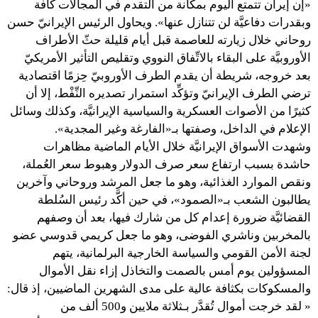
«إن إيران تتمتع اليوم بمكانة من التقدم في المجالات كافة
وبقدرات دفاعيَّة لن تتنازل عنها». ويحاول الرئيس الإيرانيّ حسن
روحاني خلال زيارته للعاصمة قبل أيام قليلة حثّ الأطراف
الأوروبيَّة على البقاء بالاتِّفاق النووي وتقليص التأثير الأمريكيّ
بعد خروجه، شريطة أن يقدم الطرف الأوروبيّ حِزمًا اقتصادية
ترضي الطرف الإيرانيّ وتؤكِّد استمرار تصديره النِّفْط، إلا أن
كثيرًا من الأصوات العسكرية والسياسية الإيرانيَّة، وكذلك وسائل
الإعلام في الداخل، وصفتها بـ«الفارغة وغير المجدية».
وشهدت الأسواق الإيرانيَّة خلال الأيام الماضية مظاهرات
حاشدة بسبب ارتفاع سعر صرف الدولار وهبوط سعر العُملة،
ونقص الموارد الغذائية، وهو ما جعل المرشد وروحاني وآخرين
يطالبون الشعب بـ«الصمود»، في حين أكَّد رئيس السُلطة
القضائيَّة ضرورة إعدام كل من شارك فيها، بعد أن وصفهم
بالمخربين وناشري الفوضى، وهو ما جعل كريمي قدوسي عضو
لجنة الأمن القومي والسياسة الخارجية البرلمانية، يتهم
المسؤولين يوم أمس بالصمت والتخاذل إزاء نقل الأموال
والمسكوكات بكثافة عالية على مدى الشهرين الماضيين، إذ قال:
« لقد خرجت أموال تُقدَّر بـثلاثة ملايين و500 ألف من