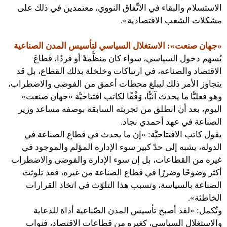
الاستسلام والبقاء في الاتِّفاق النووي، معتمدين في ذلك على
مشكلات الشعب الاقتصادية».
«جهان صنعت»: الاستغلال السياسي لتأسيس المدن الصناعية
يُسهم دخول السياسي، سواء كان منظَّمةً أو فردًا، قطاعَ
الاقتصاد والصناعة، في ارتباكات وخلخلة بذلك القطاع، بل قد
يتجاوز الأمر ذلك ليبلغ محطات أعمق من الفوضى والاضطراب،
وهو فعليًّا ما يحدث آنيًّا، وَفْقًا لكاتب افتتاحيَّة «جهان صنعت»
اليوم، بعد أن انطلق من تجربته السابقة بوصفه مساعد وزير
الصناعة في عهد أحمدي نجاد.
يقول كاتب الافتتاحيَّة: «إن ما يحدث في قطاع الصناعة في
الدولة، يشبه إلى حدّ كبير سوء الإدارة المؤلم والموجود في
غيره من القطاعات، بل إن سوء الإدارة والفوضى والاضطراب
أكثر وضوحًا وضررًا في قطاع الصناعة من غيره، فقد تلوثت
الصناعة بالسياسة، وتسبب هذا التلوّث في اتخاذ القرارات
الخاطئة».
وتُكمل: «لقد أصبح تأسيس المدن الصّناعية أداة للدعاية
والاستغلال السياسي، كغيره من قطاعات الاقتصاد، فنواب