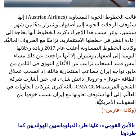
قالت الخطوط الجوية النمساوية (Austrian Airlines) إنها
ستُوقف الرحلات الجوية إلى أصفهان وشيراز بدءًا من شهر
سبتمبر،. وعن سبب هذا الإجراء ذكرت الخطوط أنها بحاجة إلى
إعادة النظر في خططها الاستثمارية، تزامنًا مع الظروف الحاليَّة.
وكانت الخطوط النمساوية أعلنت عام 2017 زيادة رحلاتها
اليومية إلى أصفهان وشيراز، إلا أنها تراجعت عن ذلك مساء
أمس فمنذ انسحاب ترامب من الاتِّفاق النووي في الثامن من
مايو، تواجه إيران مصاعب استثمارية هائلة، إذ انسحب عملاق
الطاقة «توتال» و«رويال داتش شل»، في حين أشارت شركة
الشحن الفرنسيةCMA CGM، ثالثة كبرى شركات الحاويات في
العالَم، إلى أنها ستوقف تعاونها مع إيران بسبب خوفها من
العقوبات الأمريكيَّة.
(وكالة «فارس»)
«الأمن القومي»: علينا طرد الدبلوماسيين الهولنديين كما
طردونا