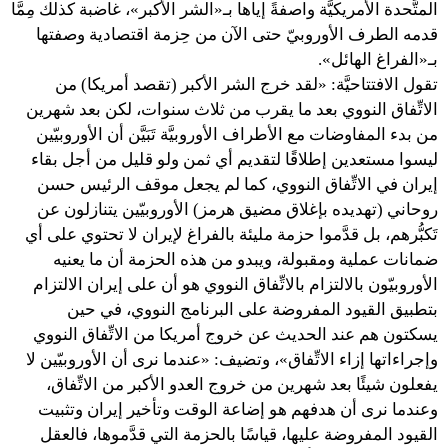
المتَّحدة الأمريكيَّة واصفةً إياها بـ«الشر الأكبر»، غاضبة كذلك مِمَّا
قدمه الطرف الأوروبيّ حتى الآن من حِزمة اقتصادية وصفتها
بـ«الفراغ الهائل».
تقول الافتتاحيَّة: «لقد خرج الشر الأكبر (تقصد أمريكا) من
الاتِّفاق النووي بعد ما يقرب من ثلاث سنوات، لكن بعد شهرين
من بدء المفاوضات مع الأطراف الأوروبيَّة تَبَيَّن أن الأوروبيّين
ليسوا مستعدين إطلاقًا لتقديم أي ثمن ولو قليل من أجل بقاء
إيران في الاتِّفاق النووي، كما لم يجعل موقف الرئيس حسن
روحاني (تهديده بإغلاق مضيق هرمز) الأوروبيّين يتنازلون عن
تَكبُّرهم، بل قدَّموا حزمة مليئة بالفراغ لإيران لا تحتوي على أي
ضمانات عملية ومقبولة، ويبدو من هذه الحزمة أن ما يعنيه
الأوروبيّون بالالتزام بالاتِّفاق النووي هو أن على إيران الالتزام
بتطبيق القيود المفروضة على البرنامج النووي، في حين
يسكتون هم عند الحديث عن خروج أمريكا من الاتِّفاق النووي
وإجراءاتها إزاء الاتِّفاق»، وتضيف: «عندما نرى أن الأوروبيّين لا
يفعلون شيئًا بعد شهرين من خروج العدو الأكبر من الاتِّفاق،
وعندما نرى أن هدفهم هو إضاعة الوقت وتأخير إيران وتثبيت
القيود المفروضة عليها، قياسًا بالحزمة التي قدَّموها، فالعقل