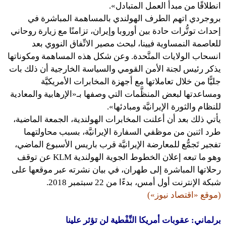
انطلاقًا من مبدأ العمل المتبادل».
بروجردي اتهم الطرف الهولندي بالمساهمة المباشرة في
إحداث توتُّرات حادة بين أوروبا وإيران، تزامنًا مع زيارة روحاني
للعاصمة النمساوية فيينا، لبحث مصير الاتِّفاق النووي بعد
انسحاب الولايات المتَّحدة. وعن شكل هذه المساهمة ومكوناتها
يذكر رئيس لجنة الأمن القومي والسياسة الخارجية أن ذلك بات
جليًّا من خلال تعاملاتها مع أجهزة المخابرات الأمريكيَّة
ومساعدتها لبعض المنظَّمات التي وصفها بـ«الإرهابية والمعادية
للنظام والثورة الإيرانيَّة ومبادئها».
يأتي ذلك بعد أن أعلنت المخابرات الهولندية، الجمعة الماضية،
طرد اثنين من موظفي السفارة الإيرانيَّة، بسبب محاولتهما
تفجير تَجمُّع للمعارضة الإيرانيَّة قرب باريس الأسبوع الماضي،
وهو ما تبعه إعلان الخطوط الجوية الهولندية KLM عن توقف
رحلاتها المباشرة إلى طهران، في بيان نشرته عبر موقعها على
شبكة الإنترنت أول أمس، بدءًا من 22 سبتمبر 2018.
(موقع «اقتصاد نيوز»)
برلماني: عقوبات أمريكا النِّفْطية لن تؤثر علينا