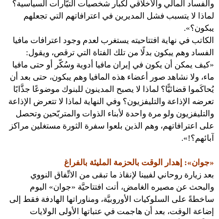
والفساد المالي والأخلاقي لكبار شخصيات التيَّارات السياسية؟
لماذا لا يتسبب فشل المديرين في اعترافاتهم التي تجعلهم
يبكون؟».
الكاتب في نهاية افتتاحيته يستغرب لعدم وجود اعترافات مافيا
الفساد وهم يبكون بدلًا من تلك الفتاة التي ترقص، ويقول:
«كيف يمكن أن يكون في إيران مافيا أدوية وسُكّر أو حتى مافيا
ماء، ولا نشاهد صور أعضاء هذه المافيا وهم يبكون، حتى بعد أن
يُحاكَموا قضائيًّا؟ لماذا لا يصبح المدينون للبنوك موضوعًا جذَّابًا
تعرضه الإذاعة والتليفزيون؟ وفي النهاية لماذا لا تتعرض الإذاعة
والتليفزيون ولو مرة واحدة لأبناء الذوات والمتربّحين وتحصل
على اعترافاتهم، وهم الذين بلعوا سفرة الثورة مستغلين مراكز
آبائهم؟!».
«جوان»: إهدار الوقت بالحزمة المليئة بالفراغ
بعد زيارة روحاني لفيينا لإنقاذ ما تبقى من الاتِّفاق النووي
والبحث عن مصيره الغامض، أتت افتتاحيَّة «جوان» اليوم
ساخطةً على السلوكيات الأوروبيَّة، ومناوراتها الهادفة فقط إلى
إضاعة الوقت، بعد أن هاجمت في عتباتها الأولى الولايات