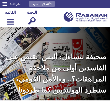
الألتحاق بالمعهد
أختر اللغة
البحث
القائمه
صحيفة تتساءل: أليس القبض على
الفاسدين أولى من ملاحقة
المراهقات؟.. و«الأمن القومي»:
سنطرد الهولنديين كما طردونا