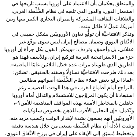
والمنطق يحكمان بأن الاعتماد على أوروبا بسبب تاريخها في
استعمار الدول، والدور الذي تلعبه في نظام السُّلْطة الغربي،
والعلاقات الثقافية المشتركة والميزان التجاري الكبير بينها وبين
أمريكا، عملٌ لا طائل منه».
وتذكر الافتتاحيَّة أن توقُّع تعاون الأوروبيّين بشكل حقيقي في
الاتِّفاق النووي وضمان مصالح إيران ليس سوى توقّع غير
عقلاني، بل وأحمق، وتردف: «ويمكن القول بكل جرأة إن أوروبا
جزء من الاستراتيجية الغربية لتركيع إيران، وللأسف فهذا هو
الطريق الذي طويناه مرات عدة خلال الثلاثين عامًا الماضية».
بعد ذلك طرحت الافتتاحيَّة تساؤلًا وصفته بالحقيقي، تَضمَّن:
«لماذا يرفع بعض عملاء نظام السُّلْطة أصواتهم مطالبين
بالتراجع أمام أطماع الغرب في هذا الوقت العصيب، رغم
استبعادنا أن يكون المروِّجون للاستسلام والتذلل أمام أوروبا
جاهلين بالمخاطر الأمنية لهذه المواقف المناهضة للأمن؟»،
وتُكمل: «إن التحليل الأقرب للذهن بخصوص سلوكيات
الأوروبيّين أنهم يسعون بشدة لإهدار الوقت وكسب مزيد منه،
وتثبت الأدلَّة أن نظام السُّلْطة يسعى من خلال هندسة دقيقة
وتخطيط مُسبَق إلى الإبقاء على إيران في برزخ الاتِّفاق النووي،