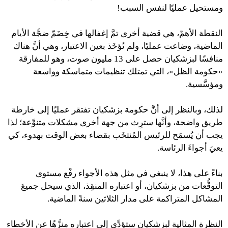
ومستحيل عمليًا لنفس السبب!
النقطة الأهمّ، هي قضية أخرى تمَّ إغفالها في خِضَمّ ضجَّة الأيام
الماضية، وضاعت عمليًا، ولم تُؤخَذ بعين الاعتبار، وهي أنَّ هناك
منافسًا لبزشكيان حصل على 13 مليون صوت، وهو للمفارقة
«حكومة الظل»، التي تمتلك تنظيمات متماسكة وواسعة
ومؤسَّسية.
لذلك، وبالنظر إلى أنَّ حكومة بزشكيان تفتقر عمليًا إلى خارطة
طريق واضحة، وأنَّها سترِث من جهة أخرى مشكلات متنوِّعة؛ لذا
يجب أن يُسمَح للرئيس المُنتخَب بقضاء بعض الوقت بهدوء، كي
يعيَ أجواءَ الرئاسة.
بناءً على هذا، لا ينبغي في مثل هذه الأجواء رفْع مستوى
التوقُّعات من بزشكيان، أو اعتباره المنقِذ، الذي سيحل جميعَ
المشاكل المتراكمة على مدار الثلاثين سنةً الماضية.
النظرة المثالية لبزشكيان ستؤدِّي إلى اعتباره منزَّهًا عن الأخطاء