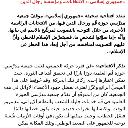
«جمهوري إسلامي»: الانتخابات.. ومؤسسة رجال الدين
تنتقد افتتاحية صحيفة «جمهوري إسلامي»، موقفَ جمعية
مدرِّسي حوزة قُم ورجال الدين فيها، من الانتخابات الرئاسية
الأخيرة، من خلال التوجيه بالتصويت لمرشَّح بالاسم في بيانها،
وأنَّه «إذا صوَّتوا لشخصٍ ما، فسيتعرَّض الإسلام للخطر، وأنَّ
عليهم التصويت لمنافسه، من أجل إبعاد هذا الخطر عن
الإسلام».
تذكر الافتتاحية:
«في فترة حركة الخميني، لعِبَت جمعية مدرِّسي
حوزة قُم العلمية دورًا بارزًا في تحقيق أهداف الثورة، حيث
يمكن اعتبارها إحدى ركائز تلك الحركة. وقد حُوفِظ على هذا
السِجِلّ الرائع وعُزِّز لفترة، بفضل جهود الأعضاء الأوائل في هذه
الجمعية. كان من المتوقَّع أن تقدِّم جمعية مدرِّسي الحوزة
العلمية في قُم خدمات جليلة للشعب والنظام الإيراني، مع مرور
الوقت، واكتسابها لخبرات جديدة، حيث يكون خطابها دائمًا
فصْل الخطاب، وحيث يمكنها أن تكون في أوقات الأزمات شُعلةَ
توجيه للجمهور على الصعيد الوطني. وتلك المكانة يمكن