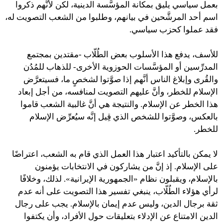
بعمل سياسي يليق بمكانة المؤسَّسة الدينية، لكن لأنَّهم ذكروا
اسم أحد المرشَّحين في بيانهم، وطلبوا من الشعب التصويت له،
فقد عملوا كحزب سياسي.
للأسف، يدفع هذا الأسلوب بعض الطُلّاب -مقتدين بمجتمع
المدرِّسين أو المؤسَّسات الحوزوية الأخرى- للذهاب للمُدُن
والقُرى وإبلاغ الناس أنَّهم إذا صوَّتوا لشخصٍ ما، فسيتعرَّض
الإسلام للخطر، وأنَّ عليهم التصويت لمنافسه، من أجل إبعاد
هذا الخطر عن الإسلام. والنتيجة هي أنَّ غالبية الشعب قاموا
بالعكس، وصوَّتوا للشخص الذي قِيل إنَّه سيُعرِّض الإسلام
للخطر.
لا يمكن بالتأكيد اعتبار هذا العمل الذي قام به الشعب، اعتراضًا
على الإسلام. إذ إنَّ من يشاركون في الانتخابات يؤمنون
بالإسلام، ويقبلون نظام «الجمهورية الإيرانية». لذلك، وخلافًا
لرأي هؤلاء الطُلّاب، ينبغي تفسير هذا التصويت على أنه عدم
ثقة برجال الدين، وليس عدم إيمان بالإسلام. يجب على رجال
الدين الامتناع عن الإدلاء بتعليقات حول الأفراد، وأن يكتفوا