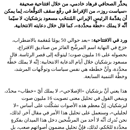
يحذِّر الصحافي فرهاد خادمي، من خلال افتتاحية صحيفة
«سياست روز»، من الإفراط في رفْع سقف التوقُّعات، لِما يمكن
أن يقدِّمهُ الرئيس الإيراني المُنتخَب مسعود بزشكيان، لا سيّما
أنَّه لا يملك «خطَّة محدَّدة»، كما قال خلال دعايته الانتخابية.
ورد في الافتتاحية:
«بعد حوالي 50 يومًا مُفعَمة بالاضطراب،
خرَجَ في النهاية اسم المرشَّح الفائز من صناديق الاقتراع،
بحصوله على 16 مليون صوت؛ ليتوجَّه إلى قصر الرئاسة. قال
مسعود بزشكيان خلال أيام الدعاية الانتخابية: إنَّه لا يملك خطَّة
محدَّدة، وأنَّ خطَطه هي نفس سياسات وتوجُّهات المرشد،
وخطَّة التنمية السابعة.
هذا يعني أنَّ بزشكيان «الإصلاحي»، لا يملك أيّ «خطاب» محدَّد،
وينبغي القول في تحليل معنى تصويت 16 مليون صوت
لبزشكيان، إنَّ معظم هذه الأصوات تشكَّلت على أساس «لا
لجليلي»، وسنعمل على تحليل هذا الأمر في مقال آخر. لذلك،
نحن نُدرِك أنَّه لا أحد من المرشَّحين دخل هذا الميدان بفكرةٍ
محدَّدة للحُكم، لذلك، فإنَّ تحليل مضمون أصواتهم صعب، بل