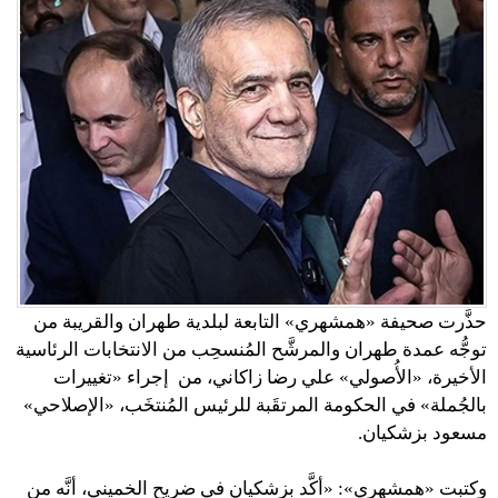
حذَّرت صحيفة «همشهري» التابعة لبلدية طهران والقريبة من
توجُّه عمدة طهران والمرشَّح المُنسحِب من الانتخابات الرئاسية
الأخيرة، «الأُصولي» علي رضا زاكاني، من إجراء «تغييرات
بالجُملة» في الحكومة المرتقَبة للرئيس المُنتخَب، «الإصلاحي»
مسعود بزشكيان.
وكتبت «همشهري»: «أكَّد بزشكيان في ضريح الخميني، أنَّه من