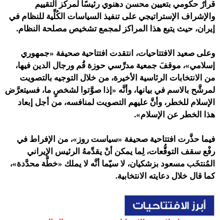
قرارٌ حكومي بتعيين محسن دهنوي رئيسًا لمركز التقييم
والإشراف الإستراتيجي على تنفيذ السياسات الكُلِّية للنظام في
إيران، حيث يتبع هذا المراكز لمجمع تشخيص مصلحة النظام.
وعلى صعيد الافتتاحيات، انتقدت
افتتاحية صحيفة «جمهوري
إسلامي»، موقفَ جمعية مدرِّسي حوزة قُم ورجال الدين فيها،
من الانتخابات الرئاسية الأخيرة، من خلال التوجيه بالتصويت
لمرشَّح بالاسم في بيانها، وأنَّه «إذا صوَّتوا لشخصٍ ما، فسيتعرَّض
الإسلام للخطر، وأنَّ عليهم التصويت لمنافسه، من أجل إبعاد
هذا الخطر عن الإسلام».
فيما حذَّرت افتتاحية صحيفة «سياست روز»، من الإفراط في
رفْع سقف التوقُّعات، لِما يمكن أنْ يقدِّمهُ الرئيس الإيراني
المُنتخَب مسعود بزشكيان، لا سيّما أنَّه لا يملك «خطَّة محدَّدة»،
كما قال خلال دعايته الانتخابية.