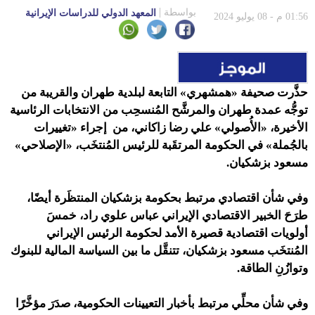
الطاقة
بواسطة
المعهد الدولي للدراسات الإيرانية
01:56 م - 08 يوليو 2024
حذَّرت صحيفة «همشهري» التابعة لبلدية طهران والقريبة من
توجُّه عمدة طهران والمرشَّح المُنسحِب من الانتخابات الرئاسية
الأخيرة، «الأُصولي» علي رضا زاكاني، من إجراء «تغييرات
بالجُملة» في الحكومة المرتقَبة للرئيس المُنتخَب، «الإصلاحي»
مسعود بزشكيان.
وفي شأن اقتصادي مرتبط بحكومة بزشكيان المنتظَرة أيضًا،
طرَحَ الخبير الاقتصادي الإيراني عباس علوي راد، خمسَ
أولويات اقتصادية قصيرة الأمد لحكومة الرئيس الإيراني
المُنتخَب مسعود بزشكيان، تتنقَّل ما بين السياسة المالية للبنوك
وتوازُنِ الطاقة.
وفي شأن محلِّي مرتبط بأخبار التعيينات الحكومية،
صدَرَ مؤخَّرًا