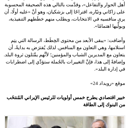
أهل الحوار والتفاعل»، وقدَّمت بالتالي هذه الصحيفة المحسوبة
على زاكاني وتيّاره، اقتراحًا إلى بزشكيان، وهو أنَّ «عليه أولًا، أن
يرى منافسيه في الانتخابات، ويطلب منهم خطَطهم التنفيذية،
ويولِّيها اهتمامًا».
وأضافت: «يبقى الأبعد من محتوى الخِطَط، الرسالة التي يتِم
استلامها، وهي التعاون مع المنافس. لذلك يُفترَض به بدايةً، أن
يتعاون مع المديرين الشباب والمؤمنين؛ لأنَّهم يمِّثلون ثروة البلد.
وإضافةً إلى هذا، فإنَّ التغييرات بالجُملة ستؤدِّي إلى اضطرابات
في إدارة البلد».
موقع «رويداد 24»
خبير اقتصادي يطرح خمس أولويات للرئيس الإيراني المُنتخَب
من البنوك إلى الطاقة