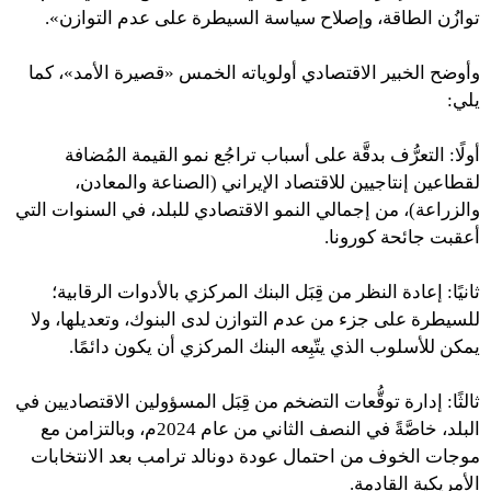
توازُن الطاقة، وإصلاح سياسة السيطرة على عدم التوازن».
وأوضح الخبير الاقتصادي أولوياته الخمس «قصيرة الأمد»، كما
يلي:
أولًا: التعرُّف بدقَّة على أسباب تراجُع نمو القيمة المُضافة
لقطاعين إنتاجيين للاقتصاد الإيراني (الصناعة والمعادن،
والزراعة)، من إجمالي النمو الاقتصادي للبلد، في السنوات التي
أعقبت جائحة كورونا.
ثانيًا: إعادة النظر من قِبَل البنك المركزي بالأدوات الرقابية؛
للسيطرة على جزء من عدم التوازن لدى البنوك، وتعديلها، ولا
يمكن للأسلوب الذي يتّبِعه البنك المركزي أن يكون دائمًا.
ثالثًا: إدارة توقُّعات التضخم من قِبَل المسؤولين الاقتصاديين في
البلد، خاصَّةً في النصف الثاني من عام 2024م، وبالتزامن مع
موجات الخوف من احتمال عودة دونالد ترامب بعد الانتخابات
الأمريكية القادمة.