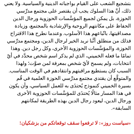
بتشجيع الشعب على القيام بواجباته الدينية والسياسية. ولا يعني
ذلك، أنَّ هذا السلوك يجب أن يقتصر على مجتمع مدرِّسي
الحوزة، بل يمكن لجميع المؤسَّسات الحوزوية ورجال الدين
الحفاظ على مكانتهم الروحية والإرشادية بالمجتمع، وزيادة
مصداقيتها، باتّباعهم هذا الأسلوب. وعندما نطرح هذا الاقتراح
فذلك من منطلق أنَّنا نريد الخير لرجال الدين، ومجتمع مدرِّسي
الحوزة، والمؤسَّسات الحوزوية الأخرى، وكل رجل دين. وهذا
تمامًا ما فعله الخميني، الذي لم يذكر اسم شخص محدَّد في أيّ
انتخابات، ولم يسمح لأيّ شخص بمعرفة لمن صوَّت؛ ولهذا
السبب كان يستطيع مراقبتهم وانتقادهم في الوقت المناسب.
والمتوقَّع أن يقتدي مجتمع مدرِّسي الحوزة العلمية في قُم
بسيرة الخميني كنموذج يُحتذَى به للعمل السياسي، وأن يكون
في هذا المسار مثالًا يُحتذَى للمؤسَّسات الحوزوية الأخرى
ورجال الدين، ليعود رجال الدين بهذه الطريقة لمكانتهم
السابقة».
«سياست روز»: لا ترفعوا سقف توقعاتكم من بزشكيان!