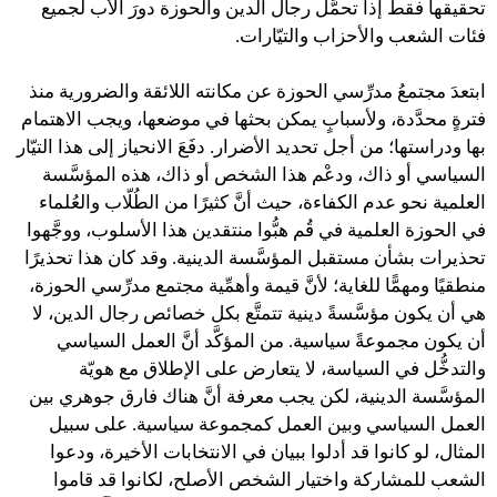
تحقيقها فقط إذا تحمَّل رجال الدين والحوزة دورَ الأب لجميع
فئات الشعب والأحزاب والتيّارات.
ابتعدَ مجتمعُ مدرِّسي الحوزة عن مكانته اللائقة والضرورية منذ
فترةٍ محدَّدة، ولأسبابٍ يمكن بحثها في موضعها، ويجب الاهتمام
بها ودراستها؛ من أجل تحديد الأضرار. دفَعَ الانحياز إلى هذا التيّار
السياسي أو ذاك، ودعْم هذا الشخص أو ذاك، هذه المؤسَّسة
العلمية نحو عدم الكفاءة، حيث أنَّ كثيرًا من الطُلّاب والعُلماء
في الحوزة العلمية في قُم هبُّوا منتقدين هذا الأسلوب، ووجَّهوا
تحذيرات بشأن مستقبل المؤسَّسة الدينية. وقد كان هذا تحذيرًا
منطقيًا ومهمًّا للغاية؛ لأنَّ قيمة وأهمِّية مجتمع مدرِّسي الحوزة،
هي أن يكون مؤسَّسةً دينية تتمتَّع بكل خصائص رجال الدين، لا
أن يكون مجموعةً سياسية. من المؤكَّد أنَّ العمل السياسي
والتدخُّل في السياسة، لا يتعارض على الإطلاق مع هويّة
المؤسَّسة الدينية، لكن يجب معرفة أنَّ هناك فارق جوهري بين
العمل السياسي وبين العمل كمجموعة سياسية. على سبيل
المثال، لو كانوا قد أدلوا ببيان في الانتخابات الأخيرة، ودعوا
الشعب للمشاركة واختيار الشخص الأصلح، لكانوا قد قاموا