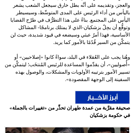
والعجز، وتقديمه على أنَّه بطل خارق سيجعل الشعب يشعر
باليأس من أداء الرئيس على المدى المتوسِّط، وسيسيطر
اليأس على المجتمع. بناءً على هذا التطرُّف في طرْح القضايا
وتوقُّع أن يحِلّ بزشكيان-الذي لا يمتلك برنامجًا- المشاكل
الأساسية، فهذا أمرٌ عبثي وسيضعه في قيود شديدة، حيث لن
يتمكَّن من السير قُدُمًا بالأمور كما يريد.
وهُنا يجب على العُقلاء في البلد، سواءً كانوا «إصلاحيين» أو
«أُصوليين»، أن يقدِّموا المساعدة للرئيس المُنتخَب؛ ليتمكَّن من
تسيير الأمور بترتيبه الأولويات والمشكلات، والوصول بهذه
السفينة إلى الوجهة المقصودة».
صحيفة مقرَّبة من عمدة طهران تحذِّر من «تغييرات بالجملة»
في حكومة بزشكيان