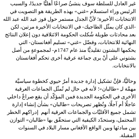
غير العادل للسلطة سوف ينشئُ صراعًا أهليًّا جديدًا، والسبب
الرئيس وراء استسلام «غني» بهذه الطريقة هو التصويت في
الانتخابات الأخيرة؛ لأنَّ الجدل مستمر حول فوز عبد الله عبد الله
-الذي كان يمثّل الطاجيك- في الانتخابات الأخيرة مرتين، لكن
بعد محادثات طويلة شُكلت الحكومة الائتلافية دون إعلان النتائج
النهائية للانتخابات، وفضّل «غني» تسليم أفغانستان- التي
يحكمها البشتون تقليديًّا منذ عام 1747م- لمجموعةٍ من أصل
بشتوني على أنْ يرى جماعة عرقية أخرى تحكم أفغانستان
بالانتخابات.
وحاليًّا، فإنَّ تشكيل إدارة جديدة أمرٌ حيوي كخطوة سياسيَّة
مهمَّة لـِ «طالبان»؛ لأنه في حال لم تُمثّل الجماعات العرقية
الأخرى في الحكومة الجديدة فمن المؤكّد أن يقع صراعٌ داخلي
عاجلًا أم آجلًا، وتُظهر تصريحات «طالبان» بشأن إنشاء إدارة
تشمل جميع الأقليَّات والجماعات العرقية أنهم إدراكهم الخطر
المحتمل، وستحدّد الكيفية التي ستحقّق بها «طالبان» التوازن
بين مبادئها وبين الواقع الأفغاني مسار البلاد في السنوات
المقبلة.