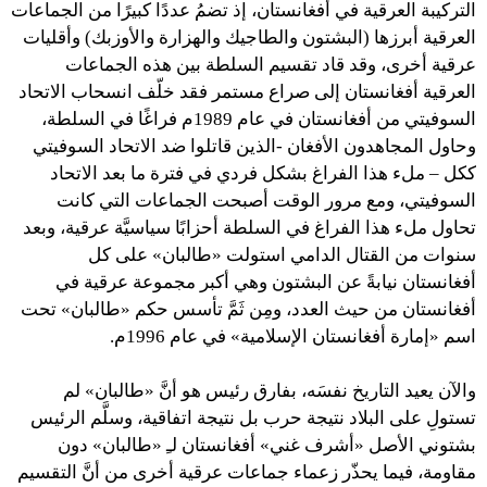
التركيبة العرقية في أفغانستان، إذ تضمُ عددًا كبيرًا من الجماعات
العرقية أبرزها (البشتون والطاجيك والهزارة والأوزبك) وأقليات
عرقية أخرى، وقد قاد تقسيم السلطة بين هذه الجماعات
العرقية أفغانستان إلى صراع مستمر فقد خلّف انسحاب الاتحاد
السوفيتي من أفغانستان في عام 1989م فراغًا في السلطة،
وحاول المجاهدون الأفغان -الذين قاتلوا ضد الاتحاد السوفيتي
ككل – ملء هذا الفراغ بشكل فردي في فترة ما بعد الاتحاد
السوفيتي، ومع مرور الوقت أصبحت الجماعات التي كانت
تحاول ملء هذا الفراغ في السلطة أحزابًا سياسيَّة عرقية، وبعد
سنوات من القتال الدامي استولت «طالبان» على كل
أفغانستان نيابةً عن البشتون وهي أكبر مجموعة عرقية في
أفغانستان من حيث العدد، ومِن ثَمَّ تأسس حكم «طالبان» تحت
اسم «إمارة أفغانستان الإسلامية» في عام 1996م.
والآن يعيد التاريخ نفسَه، بفارق رئيس هو أنَّ «طالبان» لم
تستولِ على البلاد نتيجة حرب بل نتيجة اتفاقية، وسلَّم الرئيس
بشتوني
الأصل «أشرف غني» أفغانستان لـِ «طالبان» دون
مقاومة، فيما يحذّر زعماء جماعات عرقية أخرى من أنَّ التقسيم