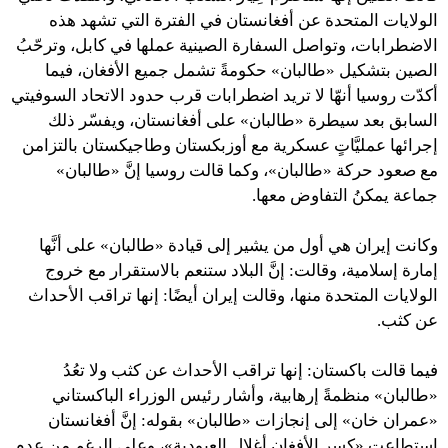
الولايات المتحدة عن أفغانستان في الفترة التي تشهد هذه
الاضطرابات، وتواصل السفارة الصينية عملها في كابل، وترحّبُ
الصين بتشكيل «طالبان» حكومةً تشمل جميع الأفغان، فيما
أكدّت روسيا أنهّا لا تريد اضطرابات قرب حدود الاتحاد السوفيتي
السابق بعد سيطرة «طالبان» على أفغانستان، ويفسّر ذلك
إجرائها عمليَّاتٍ عسكرية مع أوزبكستان وطاجيكستان بالتزامن
مع صعود حركة «طالبان»، وكما قالت روسيا إنَّ «طالبان»
جماعة يمكنُ التفاوض معها.
وكانت إيران هي أول من يشير إلى قيادة «طالبان» على أنَّها
إمارة إسلامية
،
وقالت: إنَّ البلاد ستنعم بالاستقرار مع خروج
الولايات المتحدة منها، وقالت إيران أيضًا: إنها تراقب الأحداث
عن كثب.
فيما قالت باكستان: إنها تراقب الأحداث عن كثب ولا تعُدُ
«طالبان» منظمةً إرهابية، وأشار رئيس الوزراء الباكستاني
«عمران خان» إلى إنجازات «طالبان» بقوله: إنَّ أفغانستان
استطاعت «كسر الأفغان أغلال العبودية»، وعلى الرغم من عدم