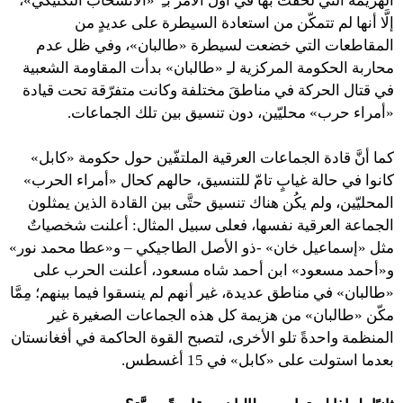
الهزيمة التي لحقت بها في أول الأمر بـِ «الانسحاب التكتيكي»،
إلَّا أنها لم تتمكّن من استعادة السيطرة على عديدٍ من
المقاطعات التي خضعت لسيطرة «طالبان»، وفي ظل عدم
محاربة الحكومة المركزية لـِ «طالبان» بدأت المقاومة الشعبية
في قتال الحركة في مناطقَ مختلفة وكانت متفرّقة تحت قيادة
«أمراء حرب» محليّين، دون تنسيق بين تلك الجماعات.
كما أنَّ قادة الجماعات العرقية الملتفّين حول حكومة «كابل»
كانوا في حالة غيابٍ تامّ للتنسيق، حالهم كحال «أمراء الحرب»
المحليّين، ولم يكُن هناك تنسيق حتَّى بين القادة الذين يمثلون
الجماعة العرقية نفسها، فعلى سبيل المثال: أعلنت شخصياتٌ
مثل «إسماعيل خان» -ذو الأصل الطاجيكي – و«عطا محمد نور»
و«أحمد مسعود» ابن أحمد شاه مسعود، أعلنت الحرب على
«طالبان» في مناطق عديدة، غير أنهم لم ينسقوا فيما بينهم؛ مِمَّا
مكّن «طالبان» من هزيمة كل هذه الجماعات الصغيرة غير
المنظمة واحدةً تلو الأخرى، لتصبح القوة الحاكمة في أفغانستان
بعدما استولت على «كابل» في 15 أغسطس.