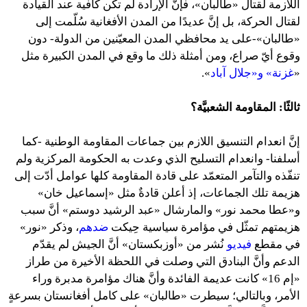
اللازمة لقتال «طالبان»، فإنَّ الإرادة لم تكُن كافية عند القيادة
لقتال الحركة، بل إنَّ عديدًا من المدن الأفغانية سُلّمت إلى
«طالبان»-على يد محافظي المدن المعيّنين من الدولة- دون
وقوع أيّ صراع، ومن أمثلة ذلك ما وقع في المدن الكبيرة مثل
«
غزنة» و«جلال آباد
».
ثالثًا: المقاومة الشعبيَّة؟
إنَّ انعدام التنسيق اللازم بين جماعات المقاومة الوطنية -كما
أسلفنا- وانعدام التسليح الذي وعدت به الحكومة المركزية ولم
تنفّذه والتآمر المتعمّد على قادة المقاومة كلها عوامل أدّت إلى
هزيمة تلك الجماعات، إذ أعلن قادةٌ مثل «إسماعيل خان»
و«عطا محمد نور» والمارشال «عبد الرشيد دوستم» أنَّ سبب
هزيمتهم تمثّل في مؤامرة سياسية حِيكت
ضدهم
، وذكر «نور»
في مقطع
فيديو
نُشر من «أوزبكستان» أنَّ الجيش لم يقدّم
الدعم وأنَّ البنادق التي وصلت في اللحظة الأخيرة من طراز
«إم 16» كانت عديمة الفائدة وأنَّ هناك مؤامرة مدبرة وراء
الأمر، وبالتالي؛ سيطرت «طالبان» على كامل أفغانستان بسرعةٍ