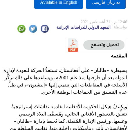
به زبان فارسى
Avialable in English
12:46 م - 31 أغسطس 2021
بواسطة
المعهد الدولي للدراسات الإيرانية
المقدمة
بسيطرة «طالبان» على أفغانستان، تستعدُّ الحركة للعودة لإدارة
الدولة بعد أن فارقتها منذ عام 2001م، ويساعدها على ذلك تركُّز
الأسلحة في المقاطعات التي تنتمي إليها «البشتون»، في ظلِّ
عدم التنسيق بين الجماعات الوطنية الأخرى.
ويكتنفُ هيكل الحكومة الأفغانية القادمة نقاشاتٌ إستراتيجيةٌ
تتعلَّق بالدستور الأفغاني الحالي، ومُسمَّى البلاد الرسمي
وعلمها، ورئيس الإدارة المُقبلة. كما يُحيط بإدارة «طالبان»
لأفغانستان، تأثير ديناميكيات داخلية منها: تقاسم السلطة بين