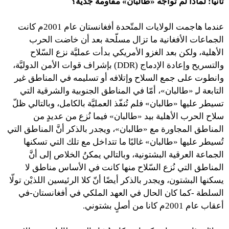
ثانيًا: لماذا لم تواجه «طالبان»
مقاومةً جديَّة؟
عندما هاجمت الولايات المتّحدة أفغانستان عام 2001م كانت
الجماعات الأفغانية ما تزال مسلّحة بعد أن خاضت الحرب
الأهلية، ولكن بعد الغزو الأمريكي بدأت عمليَّة نزع السّلاح
والتسريح وإعادة الإدماج (DDR) بإشراف قوات الأمن الدوليَّة،
وانطوت على جمع السلاح وإتلافه أو تسليمه في المناطق غير
التابعة لـِ «طالبان»، أمّا في المناطق الجنوبية والشرقية التي
تسيطر عليها «طالبان» فلم تُنفّذ العمليَّة بالكامل، وبالتالي ظلّ
سلاح الحرب الأهلية بيد «طالبان» فيما نُزع من عديدٍ من
المناطق المجاورة مع «طالبان»، ويجدر بالذكر أنَّ المناطق التي
تُسيطر عليها «طالبان» غالبًا ما تتداخل مع تلك التي تسكنها
الجماعة العرقية البشتونية، وبالتالي يمكنُ الخلاص إلى أنَّ
المناطق التي نُزع السّلاح منها كانت في الأساس مناطق لا
يسكنها البشتون، ويجدر بالذكر أيضًا أنّ كلا الرئيسين اللذيْن تولّا
السلطة -كما كان الحال في العهد الملكي في أفغانستان-في
أعقاب عام 2001م كانا من أصلٍ بشتوني.