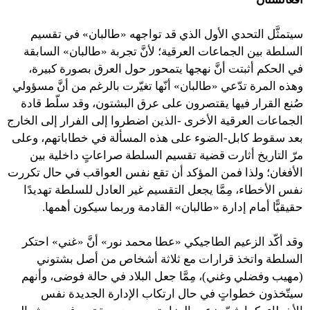
سيتمثَّل التحدي الأول الذي قد تواجهه «طالبان» في تقسيم
السلطة بين الجماعات العرقية؛ لأنَّ تجربة «طالبان» السابقة
في الحكم أثبتت أنَّ نهجها يتمحور حول العرق بصورة كبيرة،
وهذه المرة تدّعي «طالبان» أنّها تغيّرت بالرغم من أنَّ مسؤولي
صُنع القرار فيها يقتصرون على عرق البشتون، وقد سلّط قادة
الجماعات العرقية الأخرى -الذين اضطروا إلى الفرار إلى الخارج
بعد سقوط كابل-الضوء على هذه المسألة في خطاباتهم، وعلى
مرّ التاريخ أثارت قضية تقسيم السلطة صراعاتٍ داخلية بين
الأفغان؛ ولذا فمن المؤكد أن تقع نفس العواقب في حال تكررت
نفس الأخطاء، مِمَّا يجعل التقسيم غير العادل للسلطة تهديدًا
حقيقيًّا أمام إدارة «طالبان» القادمة وربما سيكون أهمها.
وقد أكّد الزعيم الطاجيكي «عطا محمد نور» أنَّ «غني» احتكر
السلطة واتخذ قرارات مع ثلاثة أشخاص من أصل بشتوني
(مهيب وفضلي وغني)، مِمَّا جعل البلاد في حالة فوضى، وأنهم
سيتّخذون خطواتٍ في حال ارتكاب الإدارة الجديدة نفس