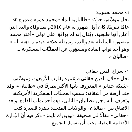
3- محمد يعقوب:
نجل مؤسِّس حركة «طالبان» الملا «محمد عمر» وعمره 30
عامًا تقريبًا، كان أول ظهور له عام 2016م بعد وفاة والده التي
أعلن أنها طبيعية، ويُقال إنه لم يوافق على تولي «أختر محمد
منصور» السلطة بعد والده، وتربطه علاقة جيدة بـِ «هبة الله»،
وهو أحد نواب القادة ومسؤول عن العمليَّات العسكرية لـِ
«طالبان».
4- سراج الدين حقاني:
نجل «جلال الدين حقاني»، عمره يقارب الأربعين، ومؤسِّس
«شبكة حقاني» المعروفة بأنها الأكثر تطرفًا في «طالبان»، وقد
فقد أربعة من أشقائه؛ بسبب العمليَّات العسكرية الأمريكية،
ويُعرف بأنه رجل «طالبان» الثاني، وهو أحد نواب القادة، وبعد
الاتفاق بين «طالبان» والولايات المتحدة بفترة قصيرة كتب
«حقاني» مقالًا في صحيفة «نيويورك تايمز» ذكر فيه أنَّ الإدارة
الأفغانية المقبلة يجب أن تشمل الجميع.