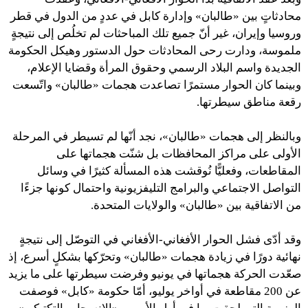
محادثاتٍ بين «طالبان» وإدارة كابل في عددٍ من الدول في قطر
وروسيا وإيران، غير أنّ جميع تلك المباحثات لم تخلُص إلى نتيجةٍ
ملموسة، ودارت رحى المحادثات حول الدستور وهيكل الحكومة
الجديدة واسم البلاد الرسمي وحقوق المرأة وقضايا الإعلام،
وبينما كان الحوار مستمرًا تصاعدت هجمات «طالبان» واتّسعت
رقعة مناطق سيطرتها.
وبالنظر إلى هجمات «طالبان»، نجد أنّها لم تسيطر في المرحلة
الأولى على مراكز المحافظات بل شنّت هجماتها على
المقاطعات، وفعليًّا نُوقشت هذه المسألة كثيرًا في وسائل
التواصل الاجتماعي والبرامج التليفزيونية واحتمال كونها جزءًا
من الاتفاقية بين «طالبان» والولايات المتحدة.
وقد أدّى فشل الحوار الأفغاني-الأفغاني في التوصّل إلى نتيجةٍ
نهائية دورًا في زيادة هجمات «طالبان» وتحرّكها بشكلٍ أسرع، إذ
صعّدت الحركة هجماتها في يونيو وفرضت سيطرتها على ما يزيد
عن 200 مقاطعة في أواخر يوليو، أمّا حكومة «كابل» فوصفت