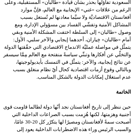
السعودية تفاؤلها بحذر بشأن قيادة «طالبان» المستقبلية، وعلى
الرغم من علاقات «غني» الإيجابية مع العالم، فإنَّ موارد
أفغانستان الاقتصاديَّة ولا سيَّما معادنها لم تُستغل بسبب
المشاكل الأمنية وتفشّي الفساد بين مسؤولي الإدارة، ومع
وصول «طالبان» إلى السلطة اختفت المشكلة الأمنية وبقي
أمام «طالبان» خِياران، أحدهما إيجابي والآخر سلبي، الأول:
يتمثَّل في مواصلة عمليَّة الاندماج الاقتصادي التي حقّقتها الدولة
والتخلّي عن أفكارها وتبنِّي سياسةً منفتحة مع العالم مِمَّا سيسفر
عن نتائج إيجابية، والآخر: يتمثَّل في التمسك بأيديولوجيتها،
وبالتالي وقوع أزمات اقتصادية كحال أيّ نظام منغلق بسبب
عدم استغلال إمكانات الدولة بالشكل المناسب.
الخاتمة
حين ننظر إلى تاريخ أفغانستان نجد أنّها دولة لطالما قاومت قوى
أجنبية وهزمتها، لكنها هُزِمت بسبب الصراعات الداخلية التي
أصبحت سمةً لأفغانستان ومصيرًا لها يتكرّر كل 20-30 عامًا،
والسبب الرئيس وراء هذه الاضطرابات الداخلية يعود إلى