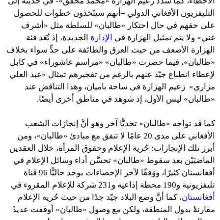
الأخطاء، كما شدّد زعيم الهزارة «محمد محقق»- في حديثه إلى
التليفزيون الأفغاني الدولي –أنهم سيتّخذون خطوات للحصول
على حقهم في حال احتكار «طالبان» للسلطة مثل «أشرف
غني» ولا يتم تمثيل الهزارة في
الإدارة
الجديدة، إذ تُعَد فئة
الهزارة الأضعف من حيث العرق والطائفة على حدٍّ سواء بخلاف
«طالبان»، فيما حضرت «طالبان» «مراسم عاشوراء» في كابل
لإعطاء انطباع جيّد عنهم بالرغم من تفجيرهم تمثال «عبد العلي
مزاري» زعيم الهزارة في ساحة باميان، وهذا التناقض عند
«طالبان» ليس الأول، إذ شوهد في مناطق أخرى أيضًا.
كما قد تواجه «طالبان» تحديًّا آخر وهو أنَّ إنجازات الشعب
الأفغاني على مدى 20 عامًا لا تتفق مع مبادئ «طالبان»، ومن
أبرز تلك الإنجازات: حُرية الإعلام وحقوق المرأة، خلال العقدين
الماضيَيْن بعد سقوط «طالبان» تحسَّن أداء وسائل الإعلام في
أفغانستان كثيرًا، ووَفقًا لآخر الإحصاءات يوجد حاليًّا 96 قناة
تليفزيونية و190 محطة إذاعية و231 شركة للإعلام المقروء في
أفغانستان
، كما أنَّ وضع البلاد جيّد جدًا من حيث حُرية الإعلام
مقارنةً بدول المنطقة، ولكن مع وصول «طالبان» أوقفت عديدٌ