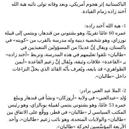
الباكستانية إثر هجوم أمريكي، وبعد وفاته تولى نائبه هبة الله
آخند زاده زمام القيادة.
1- هبة الله آخند زاده:
عمره 60 عامًا تقريبًا، وهو بشتوني من قندهار، وينتمي إلى قبيلة
نورزاي، وهو شخصية دينية وله مدرسة بالقرب من «كويته» في
باكستان، ويقال إنَّ عديدًا من المسؤولين التنفيذيين في
«طالبان» تلقوا تعليمهم في هذه المدرسة، وتربط «آخند زاده»
بـِ «القاعدة» علاقات وثيقة، ويُقال إنَّ زعيم القاعدة «أيمن
الظواهري» قد بايعه، ويُعرف بأنّه القائد الذي يحلّ النزاعات
داخل «طالبان».
2- الملا عبد الغني برادر:
وُلد «عبدالغني» في ولاية «أروزكان» ونشأ في قندهار ويبلغ
عمره 53 عامًا، وهو بشتوني ينتمي لقبيلة بوبالزاي، وهو رئيس
المكتب السياسي لـِ «طالبان» في قطر، ووقَّع على الاتفاق بين
«طالبان» والولايات المتحدة، وهو نائب زعيم «طالبان»، وأحد
الأربعة المؤسِّسين لحركة «طالبان».