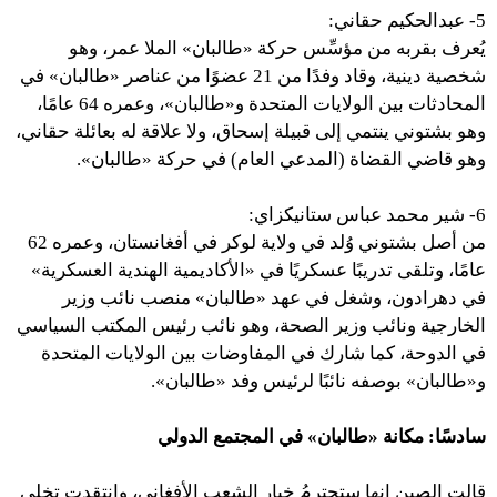
5- عبدالحكيم حقاني:
يُعرف بقربه من مؤسِّس حركة «طالبان» الملا عمر، وهو
شخصية دينية، وقاد وفدًا من 21 عضوًا من عناصر «طالبان» في
المحادثات بين الولايات المتحدة و«طالبان»، وعمره 64 عامًا
،
وهو بشتوني ينتمي إلى قبيلة إسحاق، ولا علاقة له بعائلة حقاني،
وهو قاضي القضاة (المدعي العام) في حركة «طالبان».
6- شير محمد عباس ستانيكزاي:
من أصل بشتوني وُلد في ولاية لوكر في أفغانستان، وعمره 62
عامًا، وتلقى تدريبًا عسكريًا في «الأكاديمية الهندية العسكرية»
في دهرادون، وشغل في عهد «طالبان» منصب نائب وزير
الخارجية ونائب وزير الصحة، وهو نائب رئيس المكتب السياسي
في الدوحة، كما شارك في المفاوضات بين الولايات المتحدة
و«طالبان» بوصفه نائبًا لرئيس وفد «طالبان».
سادسًا: مكانة «طالبان»
في المجتمع الدولي
قالت الصين إنها ستحترمُ خِيار الشعب الأفغاني، وانتقدت تخلي