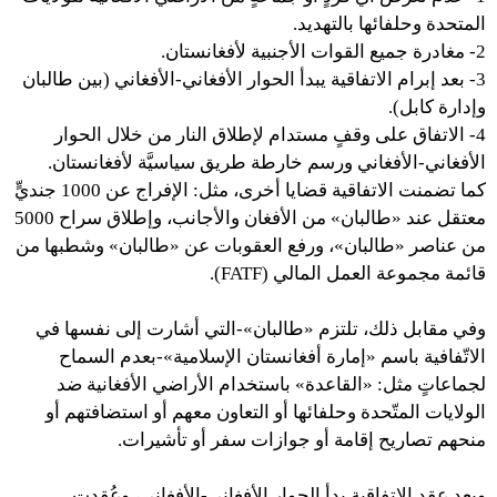
المتحدة وحلفائها بالتهديد.
2- مغادرة جميع القوات الأجنبية لأفغانستان.
3- بعد إبرام الاتفاقية يبدأ الحوار الأفغاني-الأفغاني (بين طالبان
وإدارة كابل).
4- الاتفاق على وقفٍ مستدام لإطلاق النار من خلال الحوار
الأفغاني-الأفغاني ورسم خارطة طريق سياسيَّة لأفغانستان.
كما تضمنت الاتفاقية قضايا أخرى، مثل: الإفراج عن 1000 جنديٍّ
معتقل عند «طالبان» من الأفغان والأجانب، وإطلاق سراح 5000
من عناصر «طالبان»، ورفع العقوبات عن «طالبان» وشطبها من
قائمة مجموعة العمل المالي (FATF).
وفي مقابل ذلك، تلتزم «طالبان»-التي أشارت إلى نفسها في
الاتّفافية باسم «إمارة أفغانستان الإسلامية»-بعدم السماح
لجماعاتٍ مثل: «القاعدة» باستخدام الأراضي الأفغانية ضد
الولايات المتّحدة وحلفائها أو التعاون معهم أو استضافتهم أو
منحهم تصاريح إقامة أو جوازات سفر أو تأشيرات.
وبعد عقد الاتفاقية بدأ الحوار الأفغاني-الأفغاني، وعُقدت