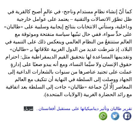
كما أنّ إنشاء نظامٍ مستدام وناجح- في عالمٍ أصبح كالقرية في
ظل تطوّر الاتصالات والتقنية – يعتمد على عوامل خارجية
وداخلية، وستأتي الانتخابات بنتائج إيجابية وسلبية على «طالبان»
على حدٍّ سواء، ففي حال تبنّيها سياسة منفتحة وموثوقة مع
العالم ستنتفعُ من النظام العالمي وينعكس ذلك على التنمية في
البلاد، إذ شرطت عديد من الدول الغربية علاقاتها بـِ «طالبان»
وتقديمها المساعدة لها بتحقيق القيم الديمقراطية مثل: احترام
حقوق الإنسان ولا سيَّما النساء، ومع أنه يبدو صعبًا على إدارةٍ
عملت على تجنيد عناصرها من سنوات بالشعارات الداعية إلى
الجهاد ووصلت إلى السلطة في النهاية أن تتكيف مع العالم
المعاصر إلَّا أنَّ جماعة «طالبان» جاءت إلى السلطة بعد اتفاقية
مع رائد الحضارة الغربية (الولايات المتحدة).
تقرير طالبان وتأثير ديناميكياتها على مستقبل أفغانستان..
تنزيل