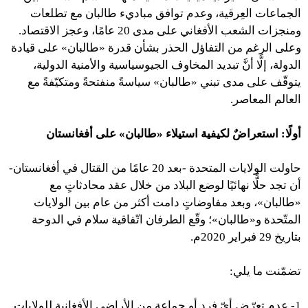
الجماعات العِرقية، وعدم توافق مباديء طالبان مع تطلعات
ومنجزات الشعب الأفغاني على مدى 20 عامًا، وعجز الاقتصاد.
وعلى الرغم من التفاؤل الحذر بشأن قدرة «طالبان» على قيادة
الدولة، إلَّا أنَّ تبديد المخاوف الجيوسياسية والأمنية الدولية،
يتوقّف على مدى تبني «طالبان» سياسةً منفتحةً ومتكيّفةً مع
العالم المعاصر.
أولًا: استعراضٌ لكيفية استيلاء «طالبان»
على أفغانستان
حاولت الولايات المتحدة -بعد 20 عامًا من القتال في أفغانستان-
أن تجد حلًّا نهائيًا لوضع البلاد من خلال عقد محادثاتٍ مع
«طالبان»، وبعد مفاوضاتٍ دامت أكثر من عام بين الولايات
المتّحدة و«طالبان»؛ وقّع الطرفان اتّفاقية سلام في الدوحة
بتاريخ 29 فبراير 2020م.
تضمّنت ما يلي:
1- عدم تعرّض أيّ فردٍ أو جماعةٍ من الأراضي الأفغانية للولايات