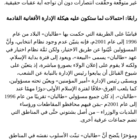
غير متوقَّعة وحقَّقت انتصارات دون أن تواجه أية عقبات حقيقية.
رابعًا: احتمالات لما ستكون عليه هيكلة الإدارة الأفغانية القادمة
قياسًا على الطريقة التي حكمت بها «طالبان» البلاد من عام
1996 إلى عام 2001م، فإنه يتبيّن عدم وجود نظام انتخابي، وأنَّ
المسؤولين عُيّنوا عن طريق الاختيار، ولكن ثمَّة نظام اختيار في
عهد «طالبان» يسمى «البيعة»، ويعود إلى فترة بداية الإسلام،
ولكنه لا يقوم على إعلان الولاء بصورةٍ مباشرة، إذ يتعيّن على
شيوخ القبائل أن يبايعوا رئيس الإدارة بالنيابة عن الشعب،
ويسمّى رئيس الإدارة «أمير المؤمنين» ويعيّن تحته مسؤولين،
كما يلعب العِرق-خلافًا لفترة الإسلام الأولى-دورًا مهمًا عند
«طالبان»، إذ كان جميع مسؤولي «طالبان» تقريبًا من عام 1996
إلى عام 2001م -بمَن فيهم محافظو المقاطعات ورؤساء
البلديات والوزراء – من أصل بشتوني حتَّى في المناطق التي
تضم جماعات عرقية أخرى.
ومؤخرًا يتّضح أنَّ «طالبان» تبنّت الأسلوب نفسَه في المناطق