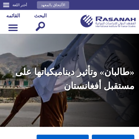
الألتحاق بالمعهد
أختر اللغة
البحث
القائمه
«طالبان» وتأثير ديناميكياتها على
مستقبل أفغانستان