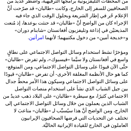
من المحطات التليفزيونية برامجها الترفيهية، واضطر عديد من
الصحافيين للسفر إلى الخارج، وكانت «طالبان» قد صرّحت أنَّ
الإعلام حُر في إطار الشريعة وبحلول الوقت الذي جاء فيه
الإجراء كان من الواضح أنَّ «طالبان» قد حنثت بوعدها، إذ مُنعت
المذيعتيْن في إذاعة وتليفزيون أفغانستان «شابنام دوران»
و«خديجة أمين» من دخول مكتبيهما؛ لأنهما
امرأتين
.
ومؤخرًا نشط استخدام وسائل التواصل الاجتماعي على نطاقٍ
واسع في أفغانستان ولا سيَّما «فيسبوك»، ولم تفرض «طالبان»
حتَّى الآن قيودًا على وسائل التواصل الاجتماعي، ومن المتوقع-
كما هو حال الأنظمة المغلقة الأخرى- أن تفرض «طالبان» قيودًا
على وسائل التواصل الاجتماعي وسيكون هذا الأمر محطّ جدال
بين جيل الشباب الذي نشأ على استخدام منصات التواصل
الاجتماعي كثيرًا، مع سيطرة «طالبان» على البلاد ذهب عديدٌ من
الشباب الذين يعملون من خلال وسائل التواصل الاجتماعي إلى
الخارج، ومن الواضح أنَّ هذا سيُسبِّب لـِ «طالبان» متاعبَ لا
تختلف عن التحديات التي فرضها الصحافيون الإيرانيون
العاملون في الخارج للقيادة الإيرانية الحاليَّة.