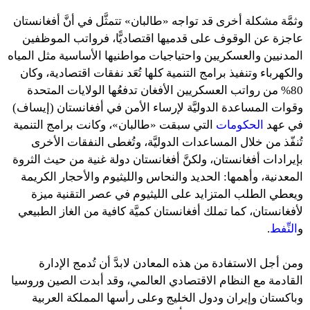
وثمَّة مشكلة أخرى قد تواجه «طالبان» تتمثَّل في أنَّ أفغانستان
عاجزة عن الوقوف على قدميها اقتصاديًّا، فرواتب الموظفين
المدنيين والعسكريين واحتياجيات مواطنيها الأساسية مثل المياه
والكهرباء وتنفيذ برامج التنمية كلها تُعَد نفقات اقتصادية، وكان
80% من رواتب العسكريين الأفغان تدفعُها الولايات المتحدة
وقوات المساعدة الدوليَّة لإرساء الأمن في أفغانستان (إيساف)
في عهد
الحكومات
التي سبقت «طالبان»، وكانت برامج التنمية
تُنفّذ من خلال المساعدات الدوليَّة، وتُغطى النفقات الأخرى
بإيرادات أفغانستان، ولكنَّ أفغانستان دولة غنية من حيث الثروة
المعدنية، وأهمها: الحديد والنحاس والليثيوم والأحجار الكريمة
ويعطي الطلب المتزايد على الليثيوم في عصر التقنية ميزة
لأفغانستان، كما تملك أفغانستان كميَّة كافية من الغاز الطبيعي
و
النِّفط
.
ومن أجل الاستفادة من هذه المعادن لابدَّ أن تُدمج الإدارة
القادمة مع النظام الاقتصادي العالمي، وقد أبدت الصين وروسيا
وباكستان وإيران ودول الخليج وعلى رأسها المملكة العربية