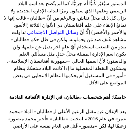
الدستور سيُغيّر كُليًّا أم جزئيًّا، كما لم يتّضح بعد اسم البلاد
الرسمي وعلمها الذي سيكون رمزًا لبداية الإدارة الجديدة ولا
يزال كل ذلك محلّ نقاش، وبالرغم من أنَّ «طالبان» قالت إنها لا
تمانعُ الإبقاء على علم أفغانستان ذي الألوان الثلاثة (الأسود
والأحمر والأخضر) إلَّا أنَّ
وسائل التواصل الاجتماعي
تداولت
مشاهد عُنف ضد مَن يحملونه، ولكن في ظل حكم «طالبان»
يبدو من الصعب استخدام أيّ علمٍ آخر بديل عن علمها، ولن
يكون اسم الإدارة المقبلة محلّ جدلٍ مثل مسألتَي العلم
والدستور؛ لأنَّ اسمها الحالي «جمهورية أفغانستان الإسلامية»،
وستكون النقطة المفصلية ما إذا كانت البلاد ستحكمُ بنظام
«أمير» في المستقبل أم يحكمها النظام الانتخابي في بعض
المواضع على الأقل.
خامسًا: أهم شخصيات «طالبان»
في الإدارة الأفغانية القادمة
بعد الإعلان عن مقتل الزعيم الأعلى لـِ «طالبان» الملا «محمد
عمر» في عام 2016م انتخبت «طالبان» «أختر محمد منصور»
زعيمًا لها، لكن «منصور» قُتل في العام نفسه على الأراضي