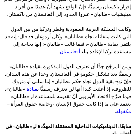
إقرار باكستان رسميًّا، فإنَّ الواقع يشهد أنَّ عديدًا من أفراد
ميليشيات «طالبان» عبروا الحدود إلى أفغانستان من باكستان.
وكانت المملكة العربية السعودية وقطر وتركيا من بين الدول
التي كانت متفائلة تجاه «طالبان»، وكان أردوغان قد قال: إنه قد
يلتقي بقادة «طالبان»، فيما قالت «طالبان»: إنها بحاجة إلى
مساعدة تركيا لإعادة بناء
أفغانستان
.
ومن المرجَّح جدًّا أن تعترف الدول المذكورة بقيادة «طالبان»
رسميًّا بعد تشكيل حكومةٍ في أفغانستان. وعدا عن هذه البلدان،
فإنَّ نهج بقية الدول تجاه حكم «طالبان» إما سلبي أو متروك
للظروف، إذ أعلنت كندا أنها لن تعترف رسميًّا ب
قيادة
«طالبان»،
فيما صرَّح الاتحاد الأوروبي أنَّ تقديمه للمساعدة لـِ «طالبان»
يعتمد على ما إذا كانت حقوق الإنسان -وخاصة حقوق المرأة –
مكفولة
.
سابعًا: الديناميكيات الداخلية المحتمَلة المهدِّدة لـِ «طالبان»
في
أفغانستان