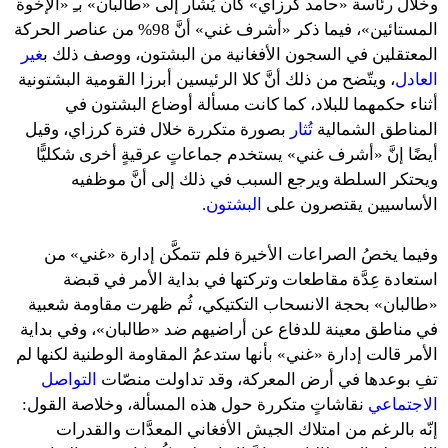
وخلال رئاسة «حامد كرزاي» كان يُشار إلى «طالبان» بـِ «الإخوة
المستائين»، فيما ذكر «أشرف غني» أنَّ 98% من عناصر الحركة
المعتقلين في السجون الأفغانية من البشتون، ووصف ذلك ب
غير
العادل
، ويتّضح من ذلك أنَّ كلا الرئيسين أبرزا القومية البشتونية
أثناء حكمهما للبلاد، كما كانت مسألة أوضاع البشتون في
المناطق الشمالية
تُثار
بصورة متكررة خلال فترة كرزاي، وقيل
أيضًا إنَّ «أشرف غني» يستخدم جماعاتٍ عرقيةٍ أخرى شكليًّا
ويحتكر السلطة ويرجع السبب في ذلك إلى أنَّ موظفيه
الأساسيين يقتصرون على
البشتون
.
وفيما يخصُ الصراعات الأخيرة فلم تتمكَّن إدارة «غني» من
استعادة عِدَّة مقاطعات وتركتها في بداية الأمر في قبضة
«طالبان» بحجة الانسحاب التكتيكي، ثُم ظهرت مقاومة شعبية
في مناطق معينة للدفاع عن أراضيهم ضد «طالبان»، وفي بداية
الأمر قالت إدارة «غني» بأنها ستدعمُ المقاومة الوطنية لكنها لم
تفِ بوعدها في أرض المعركة، وقد تداولت منصّات
التواصل
الاجتماعي
نقاشاتٍ متكررة حول هذه المسألة، وخلاصة القول:
إنّه بالرغم من امتلاك الجيش الأفغاني المعدَّات والقدرات