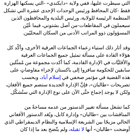
التي سيطرت عليها، ففي ولاية «دايكندي» -التي يسكنها الهزارة
فقط -كان المحافظ ورئيس الوحدات الإحدى عشرة التي تشكل
المنظمة الرئيسة للولاية، ورئيس البلدية والمحافظون الذين
سيعملون في المقاطعات-من أصل بشتوني، فيما عُيّن
المسؤولون ذوو المراتب الأدنى من السكان المحليّين.
وقد أثار ذلك استياء زعماء الجماعات العرقية الأخرى، وأكّد كل
هؤلاء القادة على مسألة تمثيل جميع الجماعات العرقية
والأقليَّات في الإدارة القادمة، كما أكدت مجموعة من مُمثّلين
سابقين للحكومة سافروا إلى باكستان لإجراء مفاوضاتٍ على
هذه القضية في مؤتمر صحفي في
إسلام آباد
، وبحسب
تصريحات «طالبان»، فإنَّ الإدارة الجديدة ستضم جميع الأفغان،
ولكن لا يوجد إجماع حتَّى الآن على نوع الإدارة التي ستُشكّل.
كما تشغل مسألة تغيير الدستور من عدمه مساحةً من
المناقشات بين «طالبان» وإدارة كابل، ويُعَد الدستور الأفغاني
الحالي مزيجًا بين الشريعة الإسلامية والنظام الديمقراطي الذي
أوضحت «طالبان» أنها
لا تقبله
، ولم يتّضح بعد ما إذا كان