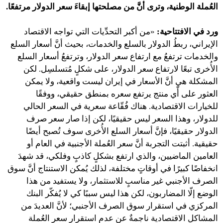
العُملة الوطنية، وترى أنَّ من مصلحتها إبقاءَ سعر الدولار مرتفعًا.
ورد في الافتتاحية:
«من أكبر التحدِّيات التي تواجه الاقتصاد
الإيراني، ربطُ الدولار بالسلع والخدمات، بحيث أنَّ أسعار السلع
والخدمات ترتفعُ مع ارتفاع سعر الدولار، وترتفعُ أسعار السلع
الأُخرى تبعًا لارتفاع سعر الدولار، على شكلٍ مُتسلسِل. لكن
المشكلة هي أنَّ الأسعار في إيران ليست واقعية، ولا يمكن
العثور على أّي منتج يرتفع سعره بمنطق حقيقي، ووفقًا
للخيارات الاقتصادية. هناك فُقّاعة سعرية في السعر الحالي
للدولار، وهذا السعر ليس حقيقيًا، لكن إذا صار سعر صرف
الدولار حقيقيًا، فإنَّ أسعار السلع الأُخرى سوف تُصبح أيضًا
حقيقية. أثبتت التجربة أنَّ سعر العُملة الأجنبية في العام أو
العامين الماضيين، والذي ارتفع بشكلٍ كاذبٍ وفلكي، قد شهدَ
انخفاضًا كبيرًا في أوقاتٍ مختلفة، لذلك يُمكن الاستنتاج أنَّ سوق
الصرف الأجنبي غير مناسبٍ للاستثمار، ولا يستفيد من هذا
الوضع إلّا المضاربون، لكن هذا ليس سببًا كي لا يُفكّر البنك
المركزي في استقرار سوق الصرف الأجنبي؛ لأنَّ العديدَ من
المشاكل الاقتصادية ناجمةٌ عن عدم استقرار سعر العُملة