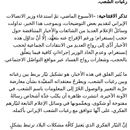
رغبات الشعب.
تذكر الافتتاحية:
«الأسبوع الماضي، تمّ استدعاء وزير الاتصالات
الإيراني لتقديم بعض التوضيحات، وبموجب هذا الخبر، تداولت
وسائلُ الإعلام العديدَ من الشائعات والأخبار المتناقضة حول
حجب إنستغرام؛ ورغم الإفراج عنه بتعهُّد، إلّا أنَّ تداوُل هذه
الأخبار أدَّى إلى رواجِ العديدِ من الانتقادات الجماعية لحجب
إنستغرام، وعدمِ اتّخاذ الوزير إجراءاتٍ كافية فيما يتعلَّق
بالحجب، وشعارات رواج الفساد عبر مواقع التواصُل الاجتماعي.
ما يُثير القلق في هذه الأخبار، هو تشكيل تيّار يربط بين رغباته
وبين رغبات الشعب، ويطرحُ معتقداته المقيِّدة بشأن معارضة
حرِّية التعبير والوصول الحُرّ إلى المعلومات باسم الشعب. في
الآونة الأخيرة، انتشرت ظاهرة أن يكتُب عدَّة أشخاص رسالةً
مفتوحة أو شكوى، ويعمِّمونها في وسائل الإعلام التابعة لتيّارهم
الفكري، على أنَّها تتوافق مع رغبات الشعب الإيراني بأكمله.
إنَّ التيّار الفكري الذي يَعتبرُ كافَّة مشكلات البلاد ترتبط بشكلٍ