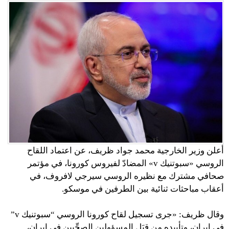
أعلن وزير الخارجية محمد جواد ظريف، عن اعتماد اللقاح
الروسي «سبوتنيك v» المضادّ لفيروس كورونا، في مؤتمر
صحافي مشترك مع نظيره الروسي سيرجي لافروف، في
أعقاب مباحثات ثنائية بين الطرفين في موسكو.
وقال ظريف: «جرى تسجيل لقاح كورونا الروسي “سبوتنيك v”
في إيران، وتأييده من قِبَل المسؤولين الصحِّيين في إيران،