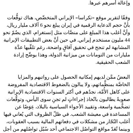
وإعالة أُسرهم عبرها.
وفقًا لتقرير موقع «تكراسا» الإيراني المتخصِّص، هناك توقُّعات
بأنَّ حجم الدعاية الرقمية في إيران يبلغ نحو 6 آلاف مليار ريال،
وأنَّ أغلب هذا المبلغ على منصَّات مثل إنستغرام، الذي يضُمّ نحو
44 مليون مستخدم إيراني. في حين أنَّ بعض التطبيقات الإيرانية
المشابهة لم تنجح في تحقيق آفاقٍ واضحة، رغم تلقِّيها عدَّة
مليارات من التومانات من ميزانية الدولة، وهذا يوضِّح إرادة
الشعب الحقيقية.
البعضُ ممَّن لديهم إمكانية الحصول على رواتبهم والمزايا
الخاصَّة بمنظَّماتهم، ولا يبالون بالضغوط الاقتصادية المفروضة
على كاهل الأُمَّة، نجدُهم في أكثر السنوات الاقتصادية الإيرانية
صعوبةً يطالبون باتّخاذ إجراءاتٍ لم تجنِ سوى اليأس، وتوقُّعات
تضخُّمية واسعة، وتقييد الأجواء السياسية بالبلاد، عِوَضًا عن
المساعدة في معيشة الشعب. في ظلّ الظروف التي يُعاني فيها
أغلب التُجّار من مشكلات في دفعاتهم المالية بسبب العقوبات،
وبينما تُعَدّ مواقع التواصُل الاجتماعي أحد سُبُل تواصُلهم من أجل