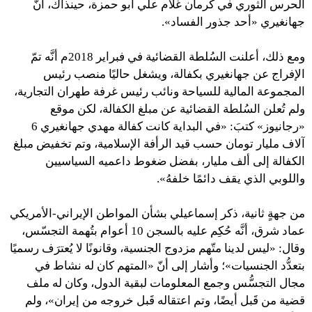
الحرس الثوري في كرمان غلام علي أبو حمزة، حينذاك، أنَّ
جهانغيري «أحد جذور الفساد».
ومع ذلك، أعلنت السُلطة القضائية في فبراير 2018م أنَّه تمّ
الإفراج عن جهانغيري بكفالة، ويشغل حاليًا منصب رئيس
المجموعة المالية للسياحة ونائب رئيس غرفة طهران التجارية،
ولم تُعلن السُلطة القضائية عن مبلغ الكفالة، لكن موقع
«رجانيوز» كتبَ: «في البداية كانت كفالة مهدي جهانغيري 6
آلاف مليار تومان حسب قيد الرأفة الإسلامية، وتم تخفيض مبلغ
الكفالة إلى ألف مليار، بفضل ضغوط داعميه السياسيين
واللوبي الذي يقف دائمًا خلفهُ».
من جهةٍ ثانية، ذكر إسماعيلي بشأن المواطن الإيراني-الأمريكي
عماد شرق، أنَّه حُكِم عليه بالسجن 10 أعوام بتُهمة التجسّس،
وقال: «ليس لدينا متّهم مزدوج الجنسية، وقانونًا لا يُعترَف رسميًا
بتعدُّد الجنسيات»؛ وأشار إلى أنّ «المتهم كان له نشاط في
مجال التجسُّس وجمع المعلومات لبقية الدول، وكان له ملف
قضية من قَبل أيضًا، وتم اعتقاله قَبل خروجه من إيران»، ولم