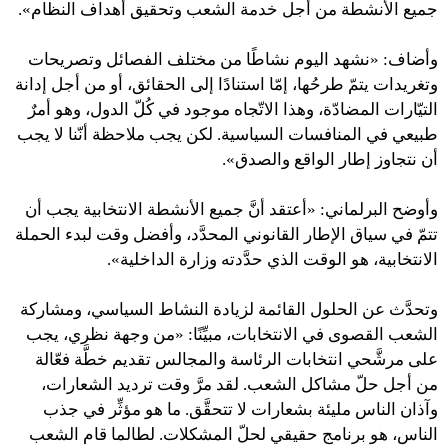
جميع الأنشطة من أجل خدمة الشعب وتحقيق أهداف النظام».
وأضاف: «نشهد اليوم نشاطًا من مختلف الفصائل وتصريحات
وتغريدات يتمّ طرحُها، إمّا استنادًا إلى الحقائق، أو من أجل إدانة
التيّارات المضادّة، وهذا الاتّجاه موجود في كُلّ الدول، وهو أمرٌ
طبيعي في المنافسات السياسية. لكن يجب ملاحظة أنّنا لا يجب
أن نتجاوز إطار الواقع والصدق».
وأوضح البرلماني: «أعتقد أنَّ جميع الأنشطة الانتخابية يجب أن
تتمّ في سياق الإطار القانوني المحدَّد، وأفضل وقت لبدء الحملة
الانتخابية، هو الوقت الذي حدَّدته وزارة الداخلية».
وتحدَّث عن الحلول القائمة لزيادة النشاط السياسي، ومشاركة
الشعب القصوى في الانتخابات، مبيِّنًا: «من وجهة نظري، يجب
على مرشَّحي انتخابات الرئاسة والمجالس تقديم خطَّة فعّالة
من أجل حلّ مشاكل الشعب. لقد مرَّ وقت ترديد الشعارات،
وآذان الناس مليئة بشعارات لا تتحقَّق. ما هو مؤثِّر في جذب
الناس، هو برنامج حقيقي لحلّ المشكلات. لطالما قام الشعب