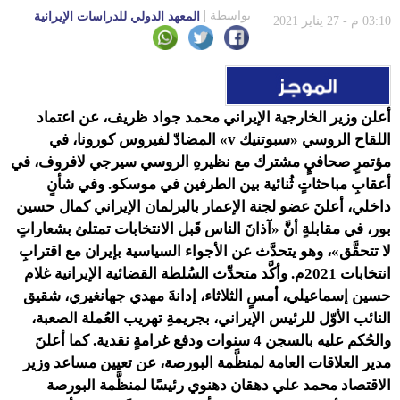
بواسطة
المعهد الدولي للدراسات الإيرانية
03:10 م - 27 يناير 2021
أعلن وزير الخارجية الإيراني محمد جواد ظريف، عن اعتماد
اللقاح الروسي «سبوتنيك
v
» المضادّ لفيروس كورونا، في
مؤتمرٍ صحافيٍ مشترك مع نظيرهِ الروسي سيرجي لافروف، في
أعقابِ مباحثاتٍ ثُنائية بين الطرفين في موسكو.
وفي شأنٍ
داخلي،
أعلنَ عضو لجنة الإعمار بالبرلمان الإيراني كمال حسين
بور، في مقابلةٍ أنَّ «آذانَ الناس قَبل الانتخابات تمتلئ بشعاراتٍ
لا تتحقَّق»، وهو يتحدَّث عن الأجواء السياسية بإيران مع اقترابِ
انتخابات 2021م. وأكَّد متحدِّث السُلطة القضائية الإيرانية غلام
حسين إسماعيلي، أمسٍ الثلاثاء، إدانةَ مهدي جهانغيري، شقيق
النائب الأوّل للرئيس الإيراني، بجريمةِ تهريب العُملة الصعبة،
والحُكم عليه بالسجن 4 سنوات ودفع غرامةٍ نقدية. كما
أعلنَ
مدير العلاقات العامة لمنظَّمة البورصة، عن تعيين مساعد وزير
الاقتصاد محمد علي دهقان دهنوي رئيسًا لمنظَّمة البورصة