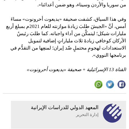
من سوريا والأردن وسيناء، وهو ضمن أعدائنا».
وفي هذا السياق، كشفت صحيفة «يديعوت أحرونوت» مساءَ
أمس، أنَّ «الجيشَ طلبَ زيادةَ موازنته للعام 2021م بمبلغ أربع
مليارات شيكل؛ ليتمكَّن من أداء واجباته. كما طلبَ رئيسُ
الأركان كوخافي زيادةَ ثلاث ملياراتٍ إضافية لتمويل
الاستعدادات لهجومٍ محتملٍ ضّد إيران؛ لمنعِها من التقدُّم في
برنامجها النووي».
القناة 13 الإسرائيلية + صحيفة «يديعوت أحرونوت»
المعهد الدولي للدراسات الإيرانية
إدارة التحرير