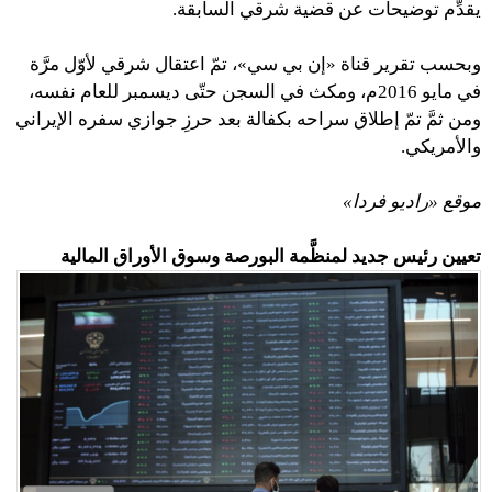
يقدِّم توضيحات عن قضية شرقي السابقة.
وبحسب تقرير قناة «إن بي سي»، تمّ اعتقال شرقي لأوّل مرَّة
في مايو 2016م، ومكث في السجن حتّى ديسمبر للعام نفسه،
ومن ثمَّ تمّ إطلاق سراحه بكفالة بعد حرزِ جوازي سفره الإيراني
والأمريكي.
موقع «راديو فردا»
تعيين رئيس جديد لمنظَّمة البورصة وسوق الأوراق المالية