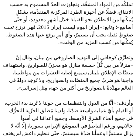
تملكُه من المواد المشعَّة، وتجاوزت الحدّ المسموح به حسب
الاتفاق، فضلًا عن أجهزة الطرد المركزية المتقدِّمة، بشكلٍ
يُمكّنها من الانطلاق نحو القنبلة خلال أشهرٍ معدودة، أو حتّى
أسابيع»؛ وتابع: «إيران اليوم ليست إيران 2015، فهي ترزح تحت
ضغوطٍ ثقيلة يجب أن تستمرّ، وأي أمرٍ يرفع عنها هذه الضغوط،
يُمكِّنها من كسب المزيد من الوقت».
وتطرَّق كوخافي إلى التهديد الصاروخي من لبنان، وقال إنّ
«منزلاً من بين كُلّ خمسة منازل هو مخزنٌ للصواريخ، واستهداف
منصَّات الإطلاق بلبنان سيمنع إصابة العشرات من مواطنينا،
واجبنا هو ضربُ جميع المنصَّات والصواريخ، ولا تُوجَد دولةٌ في
العالم مهدَّدةٌ بالصواريخ من أكثر من جهة، مِثل إسرائيل».
وأردَف: «أيًّا من الدول والتنظيمات من حولنا لا تُريد بدء الحرب،
أو القيام بأيّ عملية واسعة ضدّنا، ولدينا مُطلق الحرِّية للتحرُّك
في جميع أنحاء الشرق الأوسط، وجميع أعدائنا في أسوأ
حالاتهم، ورغم التباطُؤ في التموضُع الإيراني بسوريا، إلّا أنَّه لا
يزال مستمرًّا وعملُنا ضدّهُ سيستمرّ. حتّى تنظيم داعش لم يختفِ