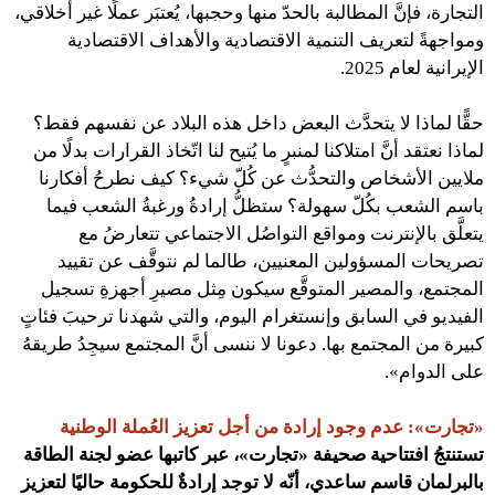
التجارة، فإنَّ المطالبة بالحدّ منها وحجبها، يُعتبَر عملًا غير أخلاقي،
ومواجهةً لتعريف التنمية الاقتصادية والأهداف الاقتصادية
الإيرانية لعام 2025.
حقًّا لماذا لا يتحدَّث البعض داخل هذه البلاد عن نفسهم فقط؟
لماذا نعتقد أنَّ امتلاكنا لمنبرٍ ما يُتيح لنا اتّخاذ القرارات بدلًا من
ملايين الأشخاص والتحدُّث عن كُلّ شيء؟ كيف نطرحُ أفكارنا
باسم الشعب بكُلّ سهولة؟ ستظلُّ إرادةُ ورغبةُ الشعب فيما
يتعلَّق بالإنترنت ومواقع التواصُل الاجتماعي تتعارضُ مع
تصريحات المسؤولين المعنيين، طالما لم نتوقَّف عن تقييد
المجتمع، والمصير المتوقَّع سيكون مِثل مصيرِ أجهزةِ تسجيل
الفيديو في السابق وإنستغرام اليوم، والتي شهدنا ترحيبَ فئاتٍ
كبيرة من المجتمع بها. دعونا لا ننسى أنَّ المجتمع سيجِدُ طريقهُ
على الدوام».
«تجارت»: عدم وجود إرادة من أجل تعزيز العُملة الوطنية
تستنتجُ افتتاحية صحيفة «تجارت»، عبر كاتبها عضو لجنة الطاقة
بالبرلمان قاسم ساعدي، أنّه لا توجد إرادةٌ للحكومة حاليًا لتعزيز