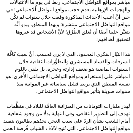
مباشر بمواقع التواصُل الاجتماعي، ربطَ في يومٍ ما الاغتيالات
والهجمات الإرهابية بعدم حجب مواقع التواصُل الاجتماعي؛ في
حين أنَّ أغلب الأحداث المذكورة وقعت خلال سنوات لم تكُن
مواقع التواصُل الاجتماعي منتشرة؛ وبهذا المنطق، يبدو أنَّه
يتعيَّن علينا أيضًا أن نُغلق الطُرُق؛ لأنَّ الأشخاص قد عبروها
لتحقيق أهدافهم!
هذا التيّار الفكري المحدود، الذي لا يرى فحسب، أنَّ سببَ كافَّة
السرقات والفساد المستشري والتطوُّرات الثقافية خلال
السنوات الماضية هو ضعف إدارته وعجزه، بل يلقي باللوم
المباشر على إنستغرام ومواقع التواصُل الاجتماعي الأُخرى؛ هو
نفسه المنطق الذي يربط فشلَ سياساته غير المواتية منذ
سنوات طويلة بتأثير مواقع التواصُل الاجتماعي.
تُهدَر مليارات التومانات من الميزانية العامَّة للبلاد في منظَّمات
تهدف إلى التطوير الثقافي، وفي النهاية بدلًا من وجود شفافية
أمام الشعب بشأن الردّ على سبب العجز، نجدُهم يطالبون بتقييد
مواقع التواصُل الاجتماعي، التي تُتيح لآلاف الشباب فُرصة العمل