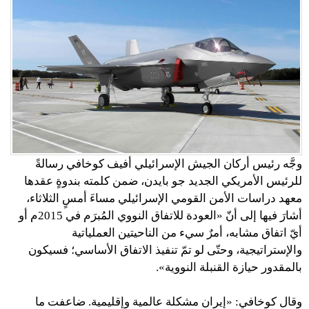
وجَّه رئيس أركان الجيش الإسرائيلي أفيف كوخافي رسالةً
للرئيس الأمريكي الجديد جو بايدن، ضمن كلمته بندوةٍ عقدها
معهد دراسات الأمن القومي الإسرائيلي مساءَ أمسٍ الثلاثاء،
أشارَ فيها إلى أنّ «العودة للاتفاق النووي المُبرَم في 2015م أو
أيّ اتفاق مشابه، أمرٌ سيء من الناحيتين العملياتية
والإستراتيجية، وحتّى لو تمّ تنفيذ الاتفاق الأساسي؛ فسيكون
بالمقدور حيازة القنبلة النووية».
وقال كوخافي: «إيران مشكلة عالمية وإقليمية. ضاعفت ما