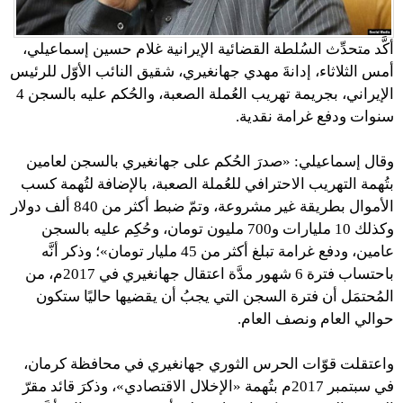
أكَّد متحدِّث السُلطة القضائية الإيرانية غلام حسين إسماعيلي،
أمس الثلاثاء، إدانةَ مهدي جهانغيري، شقيق النائب الأوّل للرئيس
الإيراني، بجريمة تهريب العُملة الصعبة، والحُكم عليه بالسجن 4
سنوات ودفع غرامة نقدية.
وقال إسماعيلي: «صدرَ الحُكم على جهانغيري بالسجن لعامين
بتُهمة التهريب الاحترافي للعُملة الصعبة، بالإضافة لتُهمة كسب
الأموال بطريقة غير مشروعة، وتمّ ضبط أكثر من 840 ألف دولار
وكذلك 10 مليارات و700 مليون تومان، وحُكِم عليه بالسجن
عامين، ودفع غرامة تبلغ أكثر من 45 مليار تومان»؛ وذكر أنَّه
باحتساب فترة 6 شهور مدَّة اعتقال جهانغيري في 2017م، من
المُحتمَل أن فترة السجن التي يجبُ أن يقضيها حاليًا ستكون
حوالي العام ونصف العام.
واعتقلت قوّات الحرس الثوري جهانغيري في محافظة كرمان،
في سبتمبر 2017م بتُهمة «الإخلال الاقتصادي»، وذكرَ قائد مقرّ