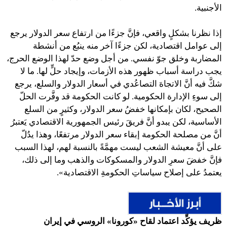
الأجنبية.
إذا نظرنا بشكلٍ واقعي، فإنَّ جزءًا من ارتفاع سعر الدولار يرجع
إلى عوامل اقتصادية، لكن جزءًا آخر منه ينبُع من أنشطة
المضاربة وخلق جوّ نفسي. من أجل وضع حدّ لهذا الوضع الحرج،
يجب دراسة أسباب ظهور هذه الأزمات، وإيجاد حلٍّ لها. ما لا
شكَّ فيه أنَّ الاتجاهَ التصاعُدي في أسعار الدولار والسلع، يرجع
إلى سوءِ الإدارة الحكومية. لو كانت الحكومة قد وفَّرت الحلّ
الصحيح، لكان بإمكانها خفضُ سعر الدولار، وكثيرٍ من السلع
الأساسية، لكن يبدو أنَّ فريقَ رئيس الجمهورية الاقتصادي يَعتبرُ
أنَّ من مصلحة الحكومة إبقاء سعر الدولار مرتفعًا، وهذا يدُلّ
على أنَّ معيشة الشعب ليست مهمَّةً بالنسبة لهم، لهذا السبب
فإنَّ خفضَ سعرِ الدولار والمسكوكات والذهب وما إلى ذلك،
يعتمدُ على إصلاح سياساتِ الحكومةِ الاقتصادية».
ظريف يؤكِّد اعتماد لقاح «كورونا» الروسي في إيران