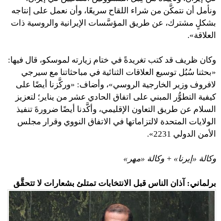
ونأمل أن نتمكَّن من شراء اللقاح سريعًا، وأن نعمل على إنتاجه
بشكلٍ مشترك، عن طريق المؤسَّسات الإيرانية والروسية ذات
العلاقة».
وكان ظريف قد كتب تغريدةً في ختام زيارته لموسكو، قال فيها:
«بحثنا سُبُل توسيع العلاقات الثنائية في مباحثاتنا مع سيرجي
لافروف وزير الخارجية الروسي»، وأضاف: «وركَّزنا أيضًا على
كيفية التطوُّر المبني على اتفاق الحادي عشر من يناير؛ لتعزيز
السلام عن طريق التعاون الإقليمي، وأكَّدنا أيضًا ضرورةَ تنفيذ
الولايات المتحدة لالتزاماتها في الاتفاق النووي وقرار مجلس
الأمن الدولي 2231».
وكالة «إيرنا» + وكالة «مهر»
برلماني: آذان الناس قبل الانتخابات تمتلئ بشعارات لا تتحقَّق