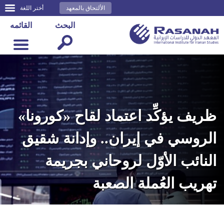
الألتحاق بالمعهد
أختر اللغة
البحث
القائمه
ظريف يؤكِّد اعتماد لقاح «كورونا»
الروسي في إيران.. وإدانة شقيق
النائب الأوّل لروحاني بجريمة
تهريب العُملة الصعبة