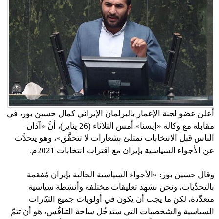
أعلن عضو لجنة الإعمار بالبرلمان الإيراني كمال حسين بور، في
مقابلة مع وكالة «إيسنا» أمس الثلاثاء (26 يناير)، أنَّ «آذان
الناس قبل الانتخابات تمتلئ بشعارات لا تتحقَّق»، وهو يتحدَّث
عن الأجواء السياسية بإيران مع اقتراب انتخابات 2021م.
وقال حسين بور: «الأجواء السياسية الحالية بإيران مُفعَمة
بالتحدِّيات، ونحن نشهد تعليقات مختلفة وأنشطة سياسية
متعدِّدة، لكن ما يجب أن يكون في أولويات جميع التيّارات
السياسية والشخصيات التي ستدخُل ساحة التنافُس، هو أن تتمّ