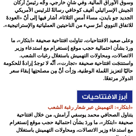
وسوق الأوراق المالية. وفي شأنٍ خارجي، وجَّه رئيسُ أركان
الجيش الإسرائيلي أفيف كوخافي رسالةً للرئيس الأمريكي
الجديد جو بايدن، مساءَ أمسٍ الثلاثاء، أشار فيها إلى أنّ «العودةَ
للاتفاق النووي أمرٌ سيء من الناحيتين العملياتية والإستراتيجية».
وعلى صعيد الافتتاحيات، تناولت افتتاحية صحيفة «ابتكار»
، ما
وردَ بشأن احتمالية حجب موقع إنستغرام مع استدعاء وزير
الاتصالات، ومحاولات التهميش باستغلال رغبات الشعب.
واستنتجَت
افتتاحية صحيفة «تجارت»، أنَّه لا توجدُ إرادةٌ للحكومة
حاليًا لتعزيز العُملة الوطنية، ورَأت أنَّ مِن مصلحتِها إبقاءَ سعر
الدولار مرتفعًا.
«ابتكار»
:
التهميش عبر شعار رغبة الشعب
يتناول
الصحافي محمد يوسفي آرامش، من خلال افتتاحية
صحيفة «ابتكار»
، ما وردَ بشأن احتمالية حجب موقع إنستغرام
مع استدعاء وزير الاتصالات، ومحاولات التهميش باستغلال