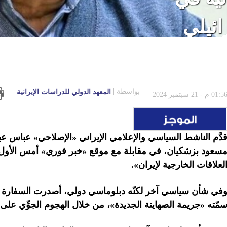
ائيلي
بواسطة
المعهد الدولي للدراسات الإيرانية
01:5 م - 21 سبتمبر 2024
دَّم الناشط السياسي والإعلامي الإيراني «الإصلاحي» عباس ع
سعود بزشكيان، في مقابلة مع موقع «خبر فوري» أمس الأول، أك
لعلاقات الخارجية لإيران».
في شأن سياسي آخر لكنّه دبلوماسي دولي، أصدرت السفارة الإي
مّته «جريمة الصهاينة الجديدة»، من خلال الهجوم الجوِّي على