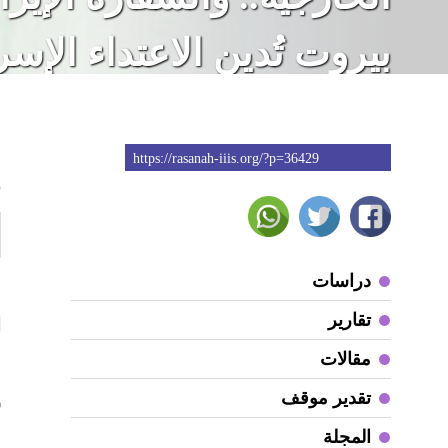
بيروت تُدين الاعتداء الإسر
على الضاحية الجنوبية
https://rasanah-iiis.org/?p=36429
6
ق
دراسات
م
تقارير
ا
مقالات
و
تقدير موقف
س
المجلة