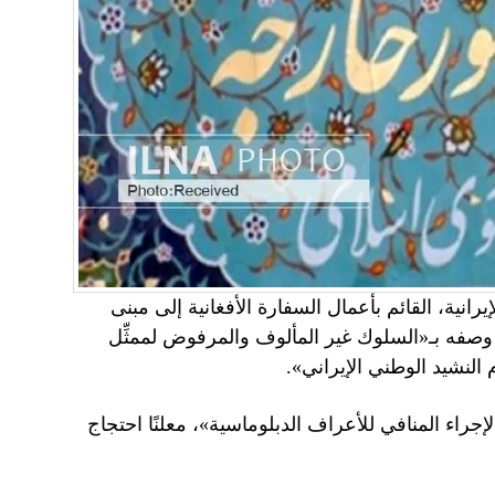
رانية، القائم بأعمال السفارة الأفغانية إلى مبنى
2 سبتمبر)، في أعقاب ما وصفه بـ«السلوك غير المألوف والمرفوض لممثِّل
 النشيد الوطني الإيراني».
جراء المنافي للأعراف الدبلوماسية»، معلنًا احتجاج