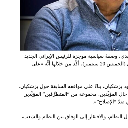
بدي، وصفةً سياسية موجزة للرئيس الإيراني الجديد
مسعود بزشكيان، في مقابلة مع موقع «خبر فوري» أمس الأول (الخميس 20 سبتمبر)، أكّد من خلالها أنًّه «على
زشكيان، بناءً على مواقفه السابقة حول بزشكيان.
ل المؤيِّدين. مجموعة من “المتطرِّفين” المؤيِّدين
ضدّ “الإصلاح”».
 النظام، والافتقار إلى الوفاق بين النظام والشعب،