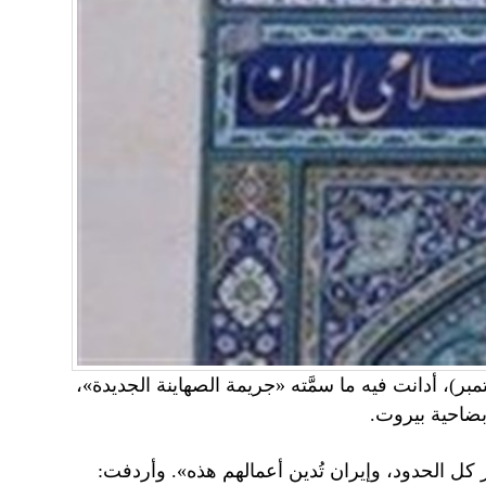
سفارة الإيرانية في بيروت بيانًا، أمس الجمعة (20 سبتمبر)، أدانت فيه ما سمَّته «جريمة الصهاينة الجديدة»،
بضاحية بيروت.
اوز كل الحدود، وإيران تُدين أعمالهم هذه». وأردفت: