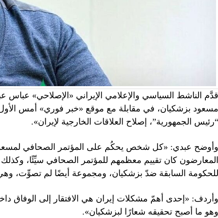
دَّم الناشط السياسي والإعلامي الإيراني «الإصلاحي» عباس ع
رئيس الجمهورية”، إصلاح العلاقات الخارجية لإيران».
أوضح عبدي: «كل شخص يحكُم على المؤتمر الصحافي لمسعود ب
لمعارضون كان تقييم معظمهم للمؤتمر الصحافي سيِّئًا، وكذلك حا
لحكومة السابقة ضدّ بزشكيان، ومجموعة أيضًا لم تصوِّت، وهي 
أردف: «إحدى أهمّ مشكلات إيران هي الافتقار إلى الوفاق داخل
هو ما أصبح تحقيقه شعارًا لبزشكيان».