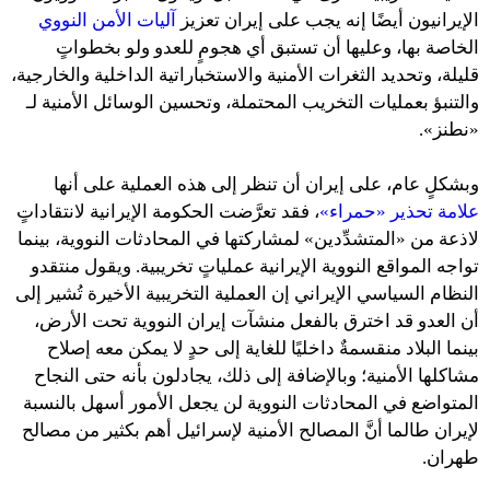
الإيرانيون أيضًا إنه يجب على إيران تعزيز
آليات الأمن النووي
الخاصة بها، وعليها أن تستبق أي هجومٍ للعدو ولو بخطواتٍ
قليلة، وتحديد الثغرات الأمنية والاستخباراتية الداخلية والخارجية،
والتنبؤ بعمليات التخريب المحتملة، وتحسين الوسائل الأمنية لـ
«نطنز».
وبشكلٍ عام، على إيران أن تنظر إلى هذه العملية على أنها
علامة تحذير «حمراء»
، فقد تعرَّضت الحكومة الإيرانية لانتقاداتٍ
لاذعة من «المتشدِّدين» لمشاركتها في المحادثات النووية، بينما
تواجه المواقع النووية الإيرانية عملياتٍ تخريبية. ويقول منتقدو
النظام السياسي الإيراني إن العملية التخريبية الأخيرة تُشير إلى
أن العدو قد اخترق بالفعل منشآت إيران النووية تحت الأرض،
بينما البلاد منقسمةٌ داخليًا للغاية إلى حدٍ لا يمكن معه إصلاح
مشاكلها الأمنية؛ وبالإضافة إلى ذلك، يجادلون بأنه حتى النجاح
المتواضع في المحادثات النووية لن يجعل الأمور أسهل بالنسبة
لإيران طالما أنَّ المصالح الأمنية لإسرائيل أهم بكثير من مصالح
طهران.