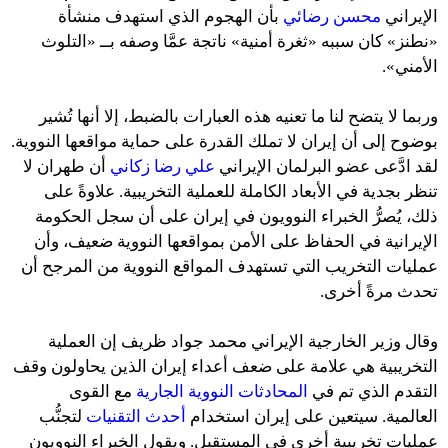
الإيراني
محسن رضائي
بأن الهجوم الذي استهدف منشأة
«نطنز» كان سببه «ثغرة أمنية» ناتجة عمَّا وصفه بــ «التلوث
الأمني».
وربما لا يتضح لنا ما تعنيه هذه العبارات بالضبط، إلا أنها تُشير
بوضوح إلى أن إيران لا تملك القدرة على حماية مواقعها النووية.
لقد ادَّعى عضو البرلمان الإيراني
علي رضا زكاني
أن طهران لا
تنظر بجدية في الأبعاد الكاملة للعملية التخريبية. علاوةً على
ذلك، يُصرُّ الخبراء النوويون في إيران على أن سجل الحكومة
الإيرانية في الحفاظ على الأمن بمواقعها النووية ضعيف، وأن
عمليات التخريب التي تستهدف المواقع النووية من المرجح أن
تحدث مرةً أخرى.
وقال وزير الخارجية الإيراني محمد جواد ظريف إن العملية
التخريبية هي علامة على ضعف أعداء إيران الذين يحاولون وقف
التقدم الذي تم في
المحادثات النووية الجارية
مع القوى
العالمية. سيتعين على إيران استخدام
أحدث التقنيات
لتجنُّب
عمليات تخريبية أخرى في المستقبل. ويقول الخبراء النوويون