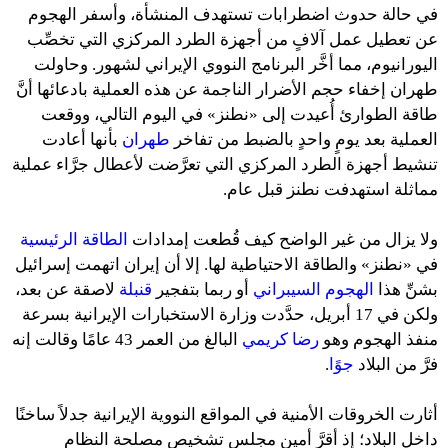
في حالة حدوث اضطرابات تستهدف المنشأة، وأسفر الهجوم
عن تعطيل عمل آلافٍ من أجهزة الطرد المركزي التي تخصِّب
اليورانيوم، مما أخَّر البرنامج النووي الإيراني لشهور. وحاولت
طهران إخفاء حجم الأضرار الناجمة عن هذه العملية بادعائها أنَّ
طاقة الطوارئ أُعيدت إلى «نطنز» في اليوم التالي، ووقعت
العملية بعد يومٍ واحدٍ بالضبط من تفاخر
طهران
بأنها أعادت
تنشيط أجهزة الطرد المركزي التي تعرَّضت لأعطال جرَّاء عملية
مماثلة استهدفت نطنز قبل عام.
ولا يزال من غير الواضح كيف قُطعت إمدادات
الطاقة الرئيسية
في «نطنز» والطاقة الاحتياطية لها. إلا أن إيران اتهمت إسرائيل
بشنِّ هذا
الهجوم السيبراني
أو ربما بتفجير
قنبلة
لاصقة عن بعد،
ولكن في 17 أبريل، حدَّدت وزارة الاستخبارات الإيرانية بسرعة
منفذ الهجوم وهو
رضا كريمي
البالغ من العمر 43 عامًا وقالت إنه
فرَّ من البلاد
جوًا
.
أثارت الخروقات الأمنية في المواقع النووية الإيرانية جدلاً ساخنًا
داخل البلاد؛ إذ أقرَّ أمين مجلس تشخيص مصلحة النظام