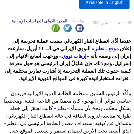
Avialable in English
بواسطة
المعهد الدولي للدراسات الإيرانية
03:49 م - 04 مايو 2021
عندما أدَّى انقطاع التيار الكهربائي بسبب عملية تخريبية إلى
إغلاق
موقع «نطنز»
النووي الإيراني في الــ 11 أبريل، سارعت
إيران إلى وصفه بأنه «
إرهاب نووي
» ووجهت أصابع الاتهام إلى
إسرائيل. ومع ذلك، فإن شاغِلُ إيران الرئيسي هو حول معرفة
كيفية حدوث تلك العملية التخريبية إذ أشارت تقارير مختلفة إلى
«ثغرات استخباراتية» كبيرة في المواقع النووية الإيرانية.
وأكَّد الرئيس السابق لمنظمة الطاقة الذرية الإيرانية فريدون
عباسي دوائي أن الهجوم كان معقدًا من الناحية الفنية، ومخططًا
بشكلٍ محكم، ونجحَ لأن منشأة «
نطنز»
كانت تفتقرُ إلى خطة
طوارئ مناسبة لتزويد الطاقة في حالة انقطاع التيار الكهربائي؛
وتساءل عن كيفية استهداف مصدر الطاقة الرئيسي في «نطنز»
الذي أُنشئ تحت الأرض لضمان استمرار تشغيل الموقع حتى