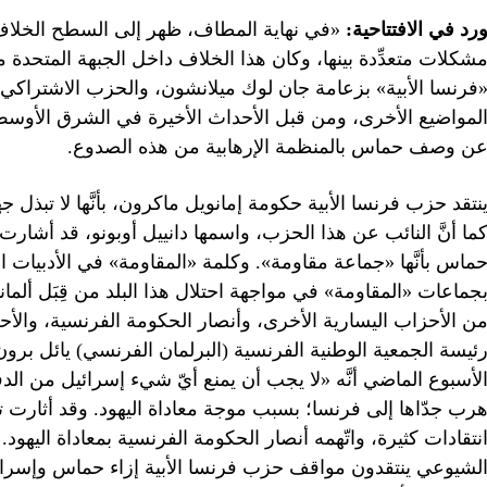
رد في الافتتاحية:
«في نهاية المطاف، ظهر إلى السطح الخلاف ب
شكلات متعدِّدة بينها، وكان هذا الخلاف داخل الجبهة المتحدة 
فرنسا الأبية» بزعامة جان لوك ميلانشون، والحزب الاشتراكي
لمواضيع الأخرى، ومن قبل الأحداث الأخيرة في الشرق الأوسط. و
ن وصف حماس بالمنظمة الإرهابية من هذه الصدوع.
نتقد حزب فرنسا الأبية حكومة إمانويل ماكرون، بأنَّها لا تبذل
ما أنَّ النائب عن هذا الحزب، واسمها دانييل أوبونو، قد أشارت
ماس بأنَّها «جماعة مقاومة». وكلمة «المقاومة» في الأدبيات السي
جماعات «المقاومة» في مواجهة احتلال هذا البلد من قِبَل ألماني
ن الأحزاب اليسارية الأخرى، وأنصار الحكومة الفرنسية، والأح
ئيسة الجمعية الوطنية الفرنسية (البرلمان الفرنسي) يائل برون 
لأسبوع الماضي أنَّه «لا يجب أن يمنع أيّ شيء إسرائيل من الد
رب جدّاها إلى فرنسا؛ بسبب موجة معاداة اليهود. وقد أثارت ت
نتقادات كثيرة، واتّهمه أنصار الحكومة الفرنسية بمعاداة اليهود.
لشيوعي ينتقدون مواقف حزب فرنسا الأبية إزاء حماس وإسرائيل؛