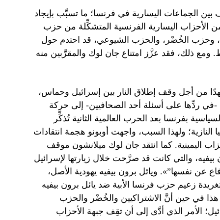
ين الجماعات اليسارية في فرنسا؛ ما تسبَّب بإيجاد
من الأحزاب اليسارية الفرنسية المتشكِّلة من حزب
، وحزب الخُضْر، والحزب الشيوعي، قد احتدم حول
مع ذلك، فقد عزَّز امتناع جان لوك والمقرَّبين منه
 جهدًا من أجل وقف إطلاق النار بين إسرائيل وحماس،
 -في ردِّها على أسئلة أحد الصحافيين- إلى حركة
اسية بفرنسا بعد الحرب العالمية الثانية تُذكِّر
ا النازية؛ ولهذا السبب، واجهت أوبونو هجمة انتقادات
زاب اليمينية. كما انتقد جان لوك ميلانشون موقف
بيفيه، والتي كانت قد صرَّحت خلال زيارتها لإسرائيل
فاع عن نفسها”». ويائل برون بيفيه يهودية الأصل،
غريدة زعيم حزب فرنسا الأبية ضد يائل برون بيفيه
 هذا في حين أنَّ الاشتراكيين والخُضْر والحزب
 الأمر الذي أدَّى إلى أن تقِف جبهة الأحزاب