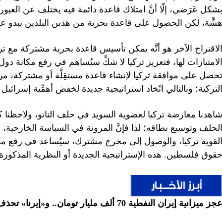
شكل عَرَضي، إلّا أنَّ امتلاك قاعدة دائمة فيه يختلف عن العبو
شَّة، لكن الحصول على قاعدة بحرية من هذين البلدين يبدو عملي
لاقتراح الآخر هو أنَّه يمكن تأسيس قاعدة بحرية مشتركة مع تر
لامتيازات لها، فتعزيز تركيا لا شكَّ سيُساهم في رفع مكانة د
حصل على موافقة تركيا لإنشاء قاعدة مستقِلَّة أو مشتركة، 
لتركية؛ وبالتالي اتّخاذ استراتيجية جديدة لخفض أهمِّية إسرائيل ل
اهدنا معارضة تركيا لعضوية السويد في حلف الناتو، ولاحظنا كيف 
لحلف وتوسيع نطاقه؛ لذا فإنَّ المرونة في السياسة الخارجية، 
لقوية تركيا، والوصول إلى مخرج مشترك، سيُساعد في رفع مكان
قوق فلسطين. هذه الإستراتيجية الجديدة أو النظرية المذكورة
جز ميزانية إيران النفطية 70 ألف مليار تومان.. و«إيرنا» تحذف الإحصائية