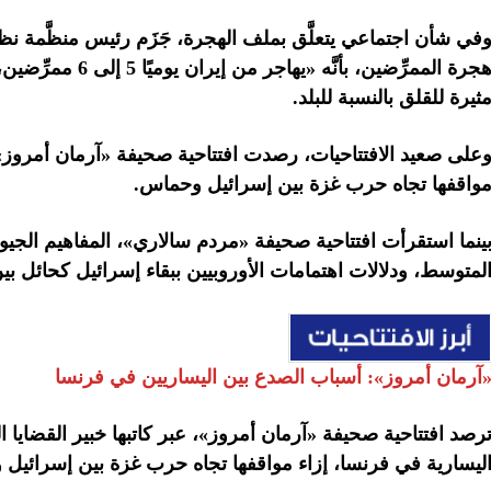
في شأن اجتماعي يتعلَّق بملف الهجرة،
جَزَم رئيس منظَّمة نظا
ثيرة للقلق بالنسبة للبلد.
على صعيد الافتتاحيات، رصدت
افتتاحية صحيفة «آرمان أمروز»،
واقفها تجاه حرب غزة بين إسرائيل وحماس.
ينما استقرأت
افتتاحية صحيفة «مردم سالاري»، المفاهيم الجي
لمتوسط، ودلالات اهتمامات الأوروبيين ببقاء إسرائيل كحائل ب
آرمان أمروز»:
أسباب الصدع بين اليساريين في فرنسا
رصد افتتاحية صحيفة «آرمان أمروز»، عبر كاتبها خبير القضايا
ليسارية في فرنسا، إزاء مواقفها تجاه حرب غزة بين إسرائيل