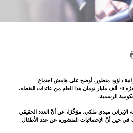
ميزانية داؤود منظور، أوضح على هامش اجتماع
الحكومة، أمس الأربعاء، أنَّ هناك «عجزًا في الميزانية الحالية قدرُه 70 ألف مليار تومان هذا العام من عائدات النفط»،
حكومية الرسمية.
يراني مهدي ملكي، مؤخَّرًا، عن أنَّ العدد الحقيقي
، هو من ٣٠ إلى ٣٥ ألف طفل، وذلك في حين أنَّ الإحصائيات المنشورة عن عدد الأطفال