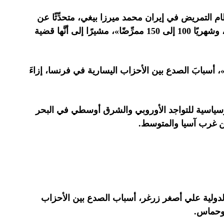
م التمريض في إيران محمد ميرزا بيغي، متحدِّثًا عن
هجرة الممرِّضين، بأنَّه «يهاجر من إيران يوميًا 5 إلى 6 ممرِّضين، وشهريًا 100 إلى 150 ممرِّضًا»، مشيرًا إلى أنَّها قضية
 أسبابَ الصدع بين الأحزاب اليسارية في فرنسا، إزاءَ
وسياسية للتواجد الأوروبي والشرق أوسطي في البحر
ين غرب آسيا والمتوسط.
 الدولية علي أصغر زرغر، أسباب الصدع بين الأحزاب
 وحماس.