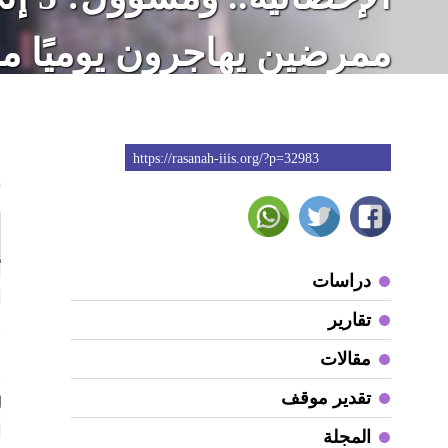
ممرضين يهاجرون يوميًا م
https://rasanah-iiis.org/?p=32983
9
أ
دراسات
تقارير
و
مقالات
و
تقدير موقف
ا
المجلة