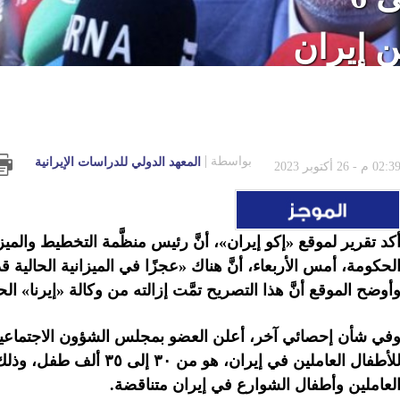
ن إيران
بواسطة
المعهد الدولي للدراسات الإيرانية
02:3 م - 26 أكتوبر 2023
كد تقرير لموقع «إكو إيران»، أنَّ رئيس منظَّمة التخطيط وال
أوضح الموقع أنَّ هذا التصريح تمَّت إزالته من وكالة «إيرنا» ال
في شأن إحصائي آخر، أعلن العضو بمجلس الشؤون الاجتماعية الإ
للأطفال العاملين في إيران
لعاملين وأطفال الشوارع في إيران متناقضة.