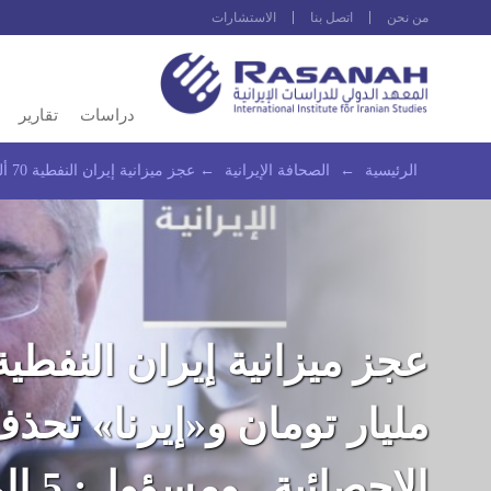
من نحن
اتصل بنا
الاستشارات
دراسات
تقارير
الرئيسية
←
الصحافة الإيرانية
←
عجز ميزانية إيران النفطية 70 ألف مليار تومان و«إيرنا» تحذف الإحصائية.. ومسؤول: 5 إلى 6 ممرضين يهاجرون يوميًا من إيران
مليار تومان و«إيرنا» تحذ