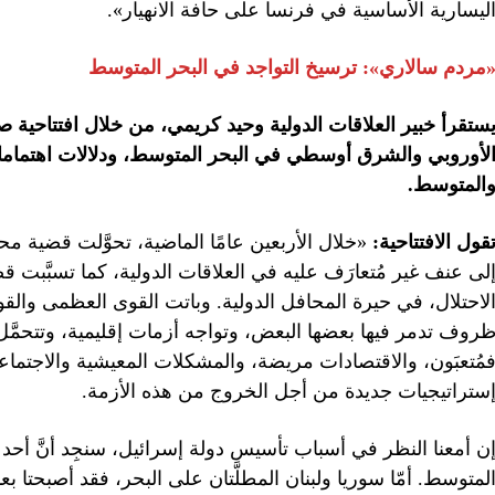
ليسارية الأساسية في فرنسا على حافة الانهيار».
مردم سالاري»:
ترسيخ التواجد في البحر المتوسط
ستقرأ خبير العلاقات الدولية وحيد كريمي، من خلال افتتاحية 
لأوروبي والشرق أوسطي في البحر المتوسط، ودلالات اهتمامات 
المتوسط.
قول الافتتاحية:
«خلال الأربعين عامًا الماضية، تحوَّلت قضية م
لى عنف غير مُتعارَف عليه في العلاقات الدولية، كما تسبَّبت قض
لاحتلال، في حيرة المحافل الدولية. وباتت القوى العظمى وال
روف تدمر فيها بعضها البعض، وتواجه أزمات إقليمية، وتتحمَّل 
مُتعبَون، والاقتصادات مريضة، والمشكلات المعيشية والاجتماعي
ستراتيجيات جديدة من أجل الخروج من هذه الأزمة.
ن أمعنا النظر في أسباب تأسيس دولة إسرائيل، سنجِد أنَّ أحد ه
لمتوسط. أمّا سوريا ولبنان المطلَّتان على البحر، فقد أصبحتا بع