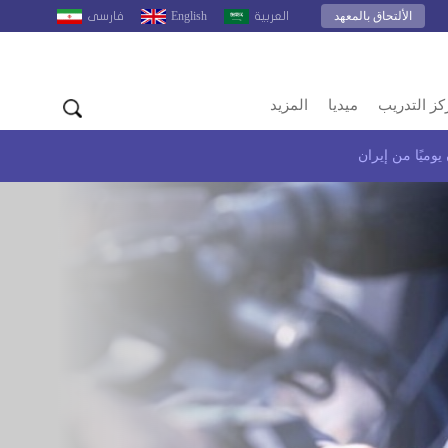
الألتحاق بالمعهد
English
العربية
فارسى
كز التدريب
ميديا
المزيد