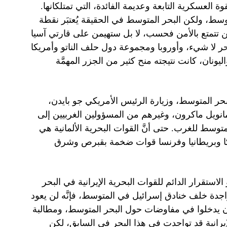
ة العسكرية التابعة وعديمة الفائدة، التي تمتلكانها.
توسط، ولكن البحر المتوسط في الحقيقة يُعتبَر نقطة
لن تتمتع بالأمن فحسب، لا بل ستهيمن على قارتي آسيا
حر لا شيء، وأوروبا ومجموعة دول حلف الناتو وأمريكا
يونان، كانت نتيجته منح كثير من الجزر المهمَّة
ية البحر المتوسط، وزيارة الرئيس الأمريكي جو بايدن،
نويل ماكرون، وغيرهم من المسؤولين الغربيين إلى
توسط للغرب. حتى أنَّ القوات البحرية الألمانية هي
كا وبريطانيا وفرنسا قوات ضخمة بقبرص وشرق
ستقرار الدائم للقوات البحرية الإيرانية في البحر
واجدة خلف خنادق إسرائيل في المتوسط، فإنَّه لن يعود
ى أن يدخلوا في مفاوضات حول البحر المتوسط، ومطالبة
لإيرانية قد تواجدت في هذا البحر في السابق، لكن