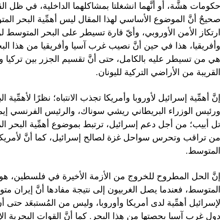
كومات هشَّة، أو أنَّهما انشغلتا بمشاكلهما الداخلية، في ظل القو
حيحٌ أنَّ الموضوع الأساسي لهذا المقال ليس أهمِّية البحر الم
رتكاز الأمن الأوروبي، وأيّ قارة تسيطر على البحر المتوسط 
أفريقيا، هذا في حين أنَّ نصيب غرب آسيا وأفريقيا من هذا الب
ي من تسيطر عليه بالكامل، حتى أنَّ تقسيم الجزر بين تركيا وال
لقريبة من الأراضي التركية لليونان.
نَّ أهمِّية إسرائيل لأوروبا وأمريكا تجذب الانتباه؛ نظرًا لأهمِّ
رئيس الوزراء البريطاني ريشي سوناك، والرئيس الفرنسي إيما
ل أبيب؛ من أجل دعم إسرائيل، ترتبط بموضوع أهمِّية البحر الم
ن تراقب وتحرس سواحل غزة لصالح إسرائيل، كما أنَّ لأمري
لمتوسط.
نَّ الحل المطروح للخروج من الأزمة الأخيرة في فلسطين، هو الا
لمتوسط، فعندما يصل الغربيون إلى نتيجة مفادها أنَّ إيران مت
إسرائيل أهمِّية لدى أمريكا وأوروبا، وليس من المُستبعَد حت
ول غرب آسيا بحصتها من هذا البحر. كما أنَّ القوات البحرية ا