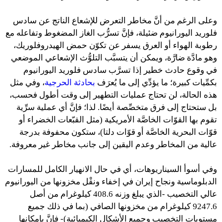
وعلى الرغم من أنَّ مخاطر التعرض للإشعاع الناتج عن سادس
فلوريد اليورانيوم ضئيلة، فإنَّ تسرُّب الغاز المضغوط وتفاعله مع
رطوبة الهواء أو العرق يسفر عن تكوّن حمض الهيدروفلوريك،
وهو مادَّة ضارَّة، ويمكن أن يتسبَّب التلوُّث الإشعاعي الموضعي
في وقوع حادث خطير إذا تسرَّب سادس فلوريد اليورانيوم
بكمِّيات كبيرة؛ ما يؤدِّي إلى ما يُعرَف
بحادثة
الحرجية
، وفي مثل
هذه الحالة، لن تحتاج عمليات التطهير إلى وقت أطول فحسب،
بل ستحتاج إلى فرق متخصِّصة أيضًا. لذا؛ فإنَّ أي عملية سرِّية
تقوم بها القوّات الخاصَّة الأمريكية (مثل القبّعات الخضراء أو
قوّات البحرية الخاصَّة أو قوّات دلتا)، ستكون محفوفة بدرجة
عالية من المخاطر وعدم اليقين إلى جانب مخاطر غير معروفة.
وفي أسوأ السيناريوهات، أي في حال الانهيار الكامل للمسارات
الدبلوماسية ونجاح إيران في إخفاء ونقْل مخزونها من اليورانيوم
عالي التخصيب -الذي يبلغ وزنه 408.6 كيلوغرام من أصل
9247.6 كيلوغرام من مخزونها الصافي (بما في ذلك جميع
مستويات التخصيب وجميع الأشكال الكيميائية)- فإنَّ بإمكانها