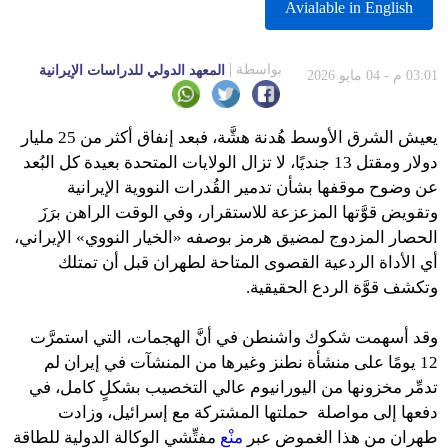
Avialable in English
بواسطة
المعهد الدولي للدراسات الإيرانية
03:01 م - 04 مايو 2026
يعيش الشرق الأوسط هُدنة هشَّة، فبعد إنفاق أكثر من 25 مليار
دولار ومقتل 13 جنديًا، لا تزال الولايات المتحدة بعيدة كل البُعد
عن وضوح موقفها بشأن تدمير القُدرات النووية الإيرانية
وتقويض قوَّتها المزعزعة للاستقرار، وفي الوقت الراهن برَزَ
الحصار المزدوج لمضيق هرمز بوصفه «الخيار النووي» الإيراني،
أي الأداة الردعية القصوى المتاحة لطهران قبل أن تمتلك
وتكشف قوَّة الردع الحقيقية.
وقد أسهمت شكوك واشنطن في أنَّ الهجمات، التي استمرَّت
12 يومًا على منشأة نطنز وغيرها من المنشآت في إيران لم
تدمِّر مخزونها من اليورانيوم عالي التخصيب بشكلٍ كامل، في
دفعها إلى مواصلة حملتها المشتركة مع إسرائيل، وزادت
طهران من هذا الغموض عبر
منْع
مفتِّشي الوكالة الدولية للطاقة