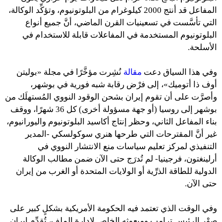
المفاعل قد أنتج 2000 كيلوغرام من البلوتونيوم، وتؤكِّد الوكالة،
التي تأسَّست في تسعينيات القرن الماضي، أنَّ جميع أنواع
البلوتونيوم المستخدمة في المفاعلات قابلة للاستخدام في
الأسلحة.
وفي هذا السياق دعت
مقالة
نُشِرت مؤخَّرًا في مجلة «بوليتن
أوف ذا أتوميك»، إلى فرْض رقابة شبه فورية في بوشهر،
وأصرَّت على أن تقوم إيران بشحن الوقود النووي المُستهلَك من
بوشهر إلى روسيا (أو جهة مسؤولة أخرى) كل 36 شهرًا، ووقف
بناء المفاعل الثاني، وحظر إنتاج أكاسيد البلوتونيوم واليورانيوم،
غير أنَّ المقترحات التي طرحها هنري سوكولسكي -المدير
التنفيذي لمركز تعليم سياسات منع الانتشار النووي في
أرلينغتون، فرجينيا- لم تُدرَج حتى الآن ضمن مطالب الوكالة
الدولية للطاقة الذرِّية أو الولايات المتحدة أو الغرب من إيران
حتى الآن.
وفي الوقت الذي تعتمد فيه الحكومة الأمريكية بشكلٍ كبير على
صهْر الرئيس ترامب ومبعوثه الخاص لإدارة الملف، تُقدِّم إيران