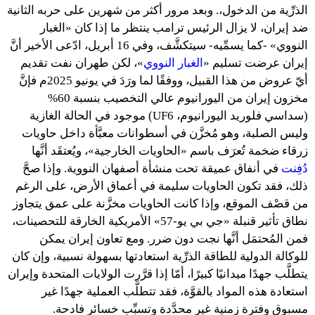
الذرِّية من الدخول،. وبعد مرور أكثر من شهرين على حربه الثانية
ضد إيران، لا يزال الرئيس ترامب ينتظر ما إذا كان «الغبار
النووي» -كما يسمِّيه- سيتكشَّف، وفي 16 أبريل، ادّعى الأخير أنَّ
إيران عرضت تسليم «
الغبار
النووي
»، لكن طهران نفت تقديم
أيّ عروض من هذا القبيل، ووفقًا لما ورَدَ في يونيو 2025م فإنَّ
مخزون إيران من اليورانيوم عالي التخصيب بنسبة 60%
(سداسي فلوريد اليورانيوم، UF6) موجود في الحالة الغازية
وليس الصلبة، وهو مُخزَّن في أسطوانات معبَّأة داخل حاويات
زرقاء ضخمة تُعرَف باسم «الحاويات الخارجية»، ويُعتقَد أنَّها
د
فِنت
في أنفاق عميقة تحت منشأة أصفهان النووية. وإذا صحَّ
ذلك، فقد تكون الحاويات سليمة في أعماق الأرض، على الرغم
من قصْف الموقع، وإذا كانت الحاويات مخزَّنة على عمق يتجاوز
نطاق تأثير قنبلة «جي بي يو-57» الأمريكية الخارقة للتحصينات،
فمن المُحتمَل أنَّها نجت دون ضرر. ومع تعاون إيران يمكن
للوكالة الدولية للطاقة الذرِّية استعادتها بسهولة نسبية، وإن كان
يتطلَّب جهدًا ميدانيًا كبيرًا، أمّا إذا قرَّرت الولايات المتحدة وإيران
استعادة هذه المواد بالقوَّة، فقد تتطلَّب العملية جهدًا غير
مسبوق وفترة زمنية غير محدَّدة وتسبِّب خسائر فادحة.