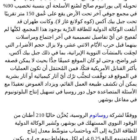
تحويله إلى يورانيوم صالح لصُنع الأسلحة أي بنسبة تخصيب 90%
في مجمع جوفي آخر تحت الأرض يقع على عُمق 150 متر تقريبًا
تحت جبل بيك آكس (كوه كولانغ غاز لا). وكانت طهران قد
أبلغت الوكالة الدولية للطاقة الذرِّية بوجود هذا المجمع، لكنَّها لم
تُفصِح عن أيّ تفاصيل تصميمية في آخر اجتماع ومراسلات
بينهما قبل حرب الأيّام الاثني عشر، ولا يزال حجم الأضرا،ر التي
لحِقَت بالمنشآت النووية الإيرانية، بما في ذلك جبل بيك آكس،
غير واضح، وحتى لو كان الموقع عميقًا جدًّا بحيث لا يمكن قصفه
بأكثر القنابل الأمريكية فتكًا، فمن المُحتمَل أن تكون العمليات
في الموقع قد توقَّفت لتجنُّب ترْك أيّ آثار كيميائية أو آثار بشرية
يمكن أن تكشف طبيعة العمل القائم، ويزداد الغموض تعقيدًا مع
الأسئلة المتصاعدة حول دور روسيا في تسهيل إنتاج البلوتونيوم
في مفاعل بوشهر.
ووفقًا لشركة
روساتوم
الروسية، يُخزَّن حاليًا 210 أطنان من
الوقود النووي المستهلك في بوشهر، وتُشير الوكالة الدولية
للطاقة الذرِّية إلى أنَّه وباحتساب متوسِّط معدل إنتاج
البلوتونيوم البالغ 0.25 غرام لكل ميغاواط‑يوم حراري يكون