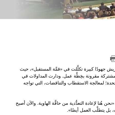
يريش جهودًا كبيرة تكلَّلت في «قمَّة المستقبل»، حيث
 مشتركة مقرونة بخِطَّة عمل. ودارت المداولات في
بر 2024م، في مقر الأمم المتحدة؛ لمعالجة الاستقطاب والتناقضات، التي تواجه
ن هُنا لإعادة التعدُّدية من حافَّة الهاوية. والآن أصبح
بل يتطلَّب العمل أيضًا».