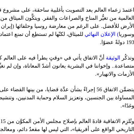
عتمدَ زعماء العالم بعد التصويت بأغلبية ساحقة، على مشروع ق
لأرض للأفضل. على الرغم من معارضة روسيا وحلفائها (إيران وب
سوريا
) الإعلان النهائي
للميثاق، لكنّها لم تستطِع أن تمنع اعتماده
19 دولةً عضوًا.
تذكُر
الوثيقة
أنَّ الاتفاق يأتي في «وقتٍ يطرأ فيه على العالم كل
تصاعدة.. وإخواننا في البشرية يعانون أشدّ المعاناة، وإن لم نغ
لأزمات والانهيار».
يتضمَّن الاتفاق 56 إجراءً بشأن عدَّة قضايا، من بينها ا
لمساواة بين الجنسين، وتعزيز السلام وحماية المدنيين، وتنشيط ا
غدًا».
و
لتاريخي الواقع على أفريقيا»، التي ليس لها مقعدٌ دائم، ومعال