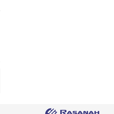
ت
إ
خ
و
م
ع