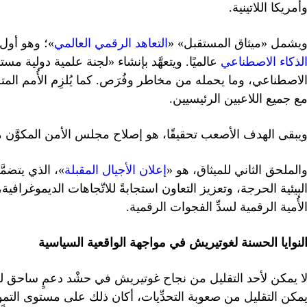
أمريكا اللاتينية.
يشمل «ميثاق المستقبل» «
التعاهد الرقمي العالمي
»؛ وهو أول 
لذكاء الاصطناعي
عالميًا. ويتعهَّد بإنشاء «لجنة علمية دولية مستق
لاصطناعي، وما يحمله من مخاطر وفُرَص. كما يُلزِم الأُمم ال
ع جميع اللاعبين الرئيسيين.
يبقى الهدف الأصعب تحقيقًا، هو إصلاح مجلس الأمن المكوَّن من 15 عضوًا، وجعله أكثر تمثيلًا لل
الملحق الثاني للميثاق، هو «
إعلان الأجيال المقبلة
»، الذي يتضمَ
لبيئية الحرجة، وتعزيز التعاون استجابةً للاتّجاهات الديموغرافية
لأُمية الرقمية لسدِّ الفجوات الرقمية.
لنوايا الحسنة لغوتيريش في مواجهة الواقعية السياسية
مكن التقليل من صعوبة التحدِّيات، أكان ذلك على مستوى التمويل و