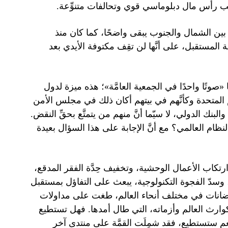
ب رأس مال دبلوماسي قوي وتحالفات متنوِّعة.
 بين الشمال والجنوب يبقى واضحًا، كما كان منذ
ّة المستقبل، على أنَّها لن تقِف مكتوفة الأيدي بعد
«صوتًا واحدًا في الجمعية العامَّة»؛ هذه ميزة لدول
م المتحدة وكأنَّهم في بيتهم أكان ذلك في مجلس الأمن
لبنك الدولي، لا سيّما أنَّ منهم من يتمتَّع بحقِّ النقض.
ظام العالمي؟ مع أنَّ الإجابة على هذا السؤال بعيدة
 ارتكاب الأعمال الوحشية، وتخفيف حِدَّة الفقر المدقع،
ي، وسدّ الفجوة التكنولوجية، يبعث على التفاؤل بمستقبل
لفيضانات في مختلف أنحاء العالم، طغت على مداولات
ة كوارث العالم وأزماته، التي طال أمدها. فهل تستطيع
نعم ستستطيع، فقد شمِلَت القمَّة على منتدى آخر