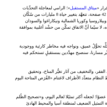
رار «
ميثاق المستقبل
»؛ الرامي لمعاجلة التحدِّيات
العالمية من تغيُّر المناخ والصراعات والفقر. ويتكَّون الميثاق من 42 صفحة، تتعهَّد بتغيير حياة 8 مليارات من سُكّان
يلاروسيا وكوريا الشمالية ونيكاراغوا والسودان
، لا سيّما أنَّ الاتفاق تمكَّن من حشْد أغلبية بموافقة
ِّه تحوُّلُ عميق، ونواجه فيه مخاطر كارثية ووجودية
يِّر مسارنا، سنصبح مهدَّدين بمستقبلٍ تستحكم فيه
لقضاء على الفقر، والتخفيف من آثار تغيُّر المناخ، وتحقيق
لنظام متعدِّد الأطراف لاغتنام «الفُرَص المتاحة اليوم
تُلزِم الاتفاقية قادةَ العالم بإصلاح مجلس الأمن المكوَّن من 15 عضوًا؛ لجعله أكثر تمثيًلا لعالم اليوم، و«تصحيح الظُلم
جة التمثيل الضعيف لمنطقة آسيا والمحيط الهادئ