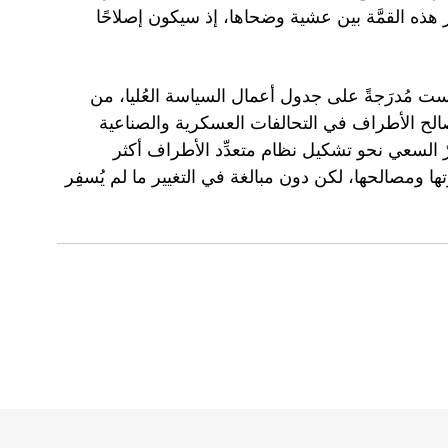
 في 25 سبتمبر، لن نرى ثمار هذه القمَّة بين عشية وضحاها، إذ سيكون إصلاحًا
 ليست مُدرَجةً على جدول أعمال السياسة العُليا، من
صالح الأطراف في التحالفات العسكرية والصناعية
مِرّ السعي نحو تشكيل نظام متعدِّد الأطراف أكثر
ها ومصالحها، لكن دون مبالغة في التغيير ما لم يُسفِر