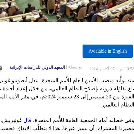
Avialable in English
بواسطة
المعهد الدولي للدراسات الإيرانية
10:5 ص - 07 أكتوبر 2024
نذ تولِّيه منصب الأمين العام للأُمم المتحدة، يبذل أنطونيو غوت
لغ تفاؤله ذروته بإصلاح النظام العالمي، من خلال إعداد أجندة
الفترة من 20 سبتمبر إلى 23 سبتم
لنظام العالمي.
في خطابه أمام الجمعية العامة للأُمم المتحدة،
قال
غوتيريش: «نح
صيرنا المشترك، أن نسير عبرها. هذا لا يتطلَّب الاتفاق فحسب، 