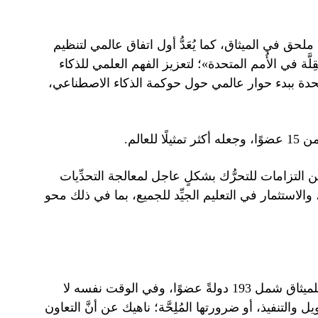
ملحق في الميثاق، كما يُعَدُّ أول اتفاق عالمي لتنظيم
ِلَّة في الأُمم المتحدة»؛ لتعزيز الفهم العلمي للذكاء
متحدة ببدء حوار عالمي حول حوكمة الذكاء الاصطناعي،
عالم.
ّن التزامات للتحرُّك بشكلٍ عاجل لمعالجة التحدِّيات
، والاستثمار في التعليم الجيِّد للجميع، بما في ذلك محو
لا يمكن لأحد التقليل من نجاح غوتيريش في حشْد دعمٍ ساحق للميثاق شمل 193 دولةً عضوًا، وفي الوقت نفسه لا
التنفيذ، أو ضرورتها المُلِحَّة؛ ناهيك عن أنَّ التعاون