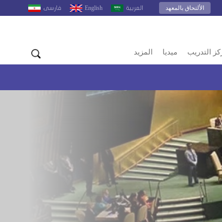
الألتحاق بالمعهد
English
العربية
فارسى
كز التدريب
ميديا
المزيد