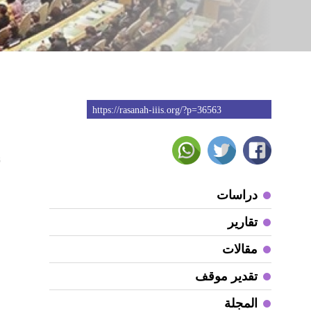
https://rasanah-iiis.org/?p=36563
8
م
دراسات
ب
تقارير
ا
مقالات
تقدير موقف
و
م
المجلة