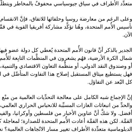
تعدِّد الأطراف في سياق جيوسياسي محفوفٌ بالمخاطر ويتطلَّ
على الرغم من معارضة روسيا وحلفائها للاتفاق، فإنَّ الانقسام
أسيس الأُمم المتحدة، وهُنا تؤكِّد مشاركة أفريقيا القوية في قمَ
لآن.
لجدير بالذكر أنَّ قانون الأُمم المتحدة يُعطي كل دولة عضو فيها 
مال الكرة الأرضية، فهُم يشعرون في المنظَّمات التابِعة للأُم
و وصندوق النقد الدولي، أو منظَّمة التعاون الاقتصادي والتنمية، وا
هل يستطيع ميثاق المستقبل إصلاح هذا التفاوت المتأصِّل في الن
ل البُعد عن التفاؤل.
نَّ الإجماع شبه الكامل على معالجة التحدِّيات العالمية من منْع
الحدِّ من انبعاثات الغازات المسبِّبة للانحباس الحراري العالم
فضل. ولا شكَّ أنَّ عناوين الأخبار من فلسطين وأوكرانيا، وا
لقمَّة. لكن هذه القمَّة أعادت الأُمم المتحدة للصدارة؛ لمعاجل
لدبلوماسية متعدِّدة الأطراف تغيير مسار الاتّجاهات العالمية؟ 