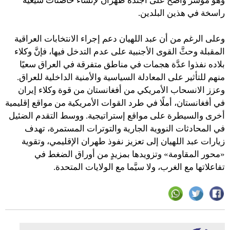
وهو مؤشِّر واضح على أجندة طهران لإنشاء حاضنات شيعية
راسخة في هذين البلدين.
وعلى الرغم من أن عبد اللهيان دعم إجراء الانتخابات العراقية
المقبلة وحثَّ القوى الأجنبية على عدم التدخل فيها، فإنَّ وكلاء
بلاده نفذوا عدَّة هجمات في مناطق متفرقة في العراق سعيًا
منهم للتأثير على المعادلة السياسية والأمنية الداخلية للعراق.
وعزز الانسحاب الأمريكي من أفغانستان من قوة وكلاء إيران
في أفغانستان، أملًا في طرد القوات الأمريكية من مواقع إقليمية
أخرى والسيطرة على مواقع إستراتيجية. ووسط التقدم الضئيل
في المحادثات النووية الجارية والتوترات المستمرة، تهدف
زيارات عبد اللهيان إلى تعزيز نفوذ طهران الإقليمي، وتقوية
«محور المقاومة» وتزويدها بمزيدٍ من أوراق الضغط في
تفاعلاتها مع الغرب، ولا سيَّما مع الولايات المتحدة.