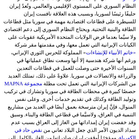
النظام السوري على المستوى الإقليمي والعالمي. وتُعدُ إيران
حليفًا رئيسًا لسوريا، وبسبب هذه العلاقة نافست إيران
للسيطرة على قطاعات اقتصادية مهمة في سوريا مثل قطاعات
الطاقة والبنية التحتية. ويحتاج النظام السوري إلى دعم اقتصادي
ولا سيَّما بعدما فرض الولايات المتحدة الأمريكية عقوبات على
الكيانات الإيرانية التي تعمل معها، وفي مقدمتها مقر شركة
«خاتم الأنبياء للإنشاءات
» المملوكة للحرس الثوري الإيراني،
ورغم أنها شركة هندسية إلا أنها وسعت نطاق عملياتها في
السنوات الأخيرة حتى وصلت للعمل في قطاعات التعدين
والزراعة والاتصالات في سوريا. علاوةً على ذلك، تمتلك العديد
من الشركات الإيرانية التي تعمل تحت مظلة
مجموعة MAPNA
حصصًا كبيرة في محطات الطاقة في سوريا وتشارك في تركيب
وتوليد الطاقة وكذلك في تقديم خدمات أخرى. وعلى نفس
المنوال، فإنَّ إيران مترسخة بعمق أيضًا في العديد من مشاريع
التنمية في العراق، ولاسيَّما في قطاعي الطاقة والبناء. وسبق
وقد خفضت إيران إمداداتها من الغاز إلى العراق بسبب عدم
سداد الديون الأمر الذي جعل البلاد تعاني من
نقص حاد في
الكهرباء
، ومؤخرًا أوقفت إيران صادراتها من الغاز بالكامل إلى