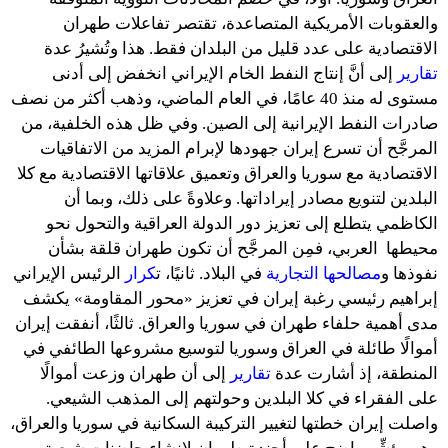
والعقوبات الأمريكية المتصاعدة، تقتصر تفاعلات طهران
الاقتصادية على عدد قليل من البلدان فقط. هذا وتُشيرُ عدة
تقارير
إلى أنَّ إنتاج النفط الخام الإيراني انخفض إلى أدنى
مستوى له منذ 40 عامًا، في العام الماضي، وذهب أكثر من نصف
صادرات النفط الإيرانية إلى الصين. وفي ظل هذه الخلفية، من
المرجَّح أن تسرع إيران جهودها لإبرام المزيد من الاتفاقيات
الاقتصادية مع سوريا والعراق وتعميق علاقاتها الاقتصادية مع كلا
البلدين لتنويع مصادر إيراداتها. وعلاوةً على ذلك، وبما أن
الكاظمي يتطلع إلى تعزيز دور الدولة العراقية والتحول نحو
محيطها العربي، فمِن المرجَّح أن تكون طهران قلقة بشأن
نفوذها و
مصالحها التجارية
في البلاد. ثانيًا، ت
كرار
الرئيس الإيراني
إبراهيم رئيسي رغبة إيران في تعزيز «محور المقاومة» يكشف
مدى أهمية حلفاء طهران في سوريا والعراق. ثالثًا، أنفقت إيران
أموالًا طائلة في العراق وسوريا لتوسيع مشروعها الطائفي في
المنطقة، إذ أشارت عدة
تقارير
إلى أن طهران وزعت أموالًا
على الفقراء في كلا البلدين وحولتهم إلى المذهب الشيعي.
واصلت إيران خطتها لتغيير التركيبة السكانية في سوريا والعراق،