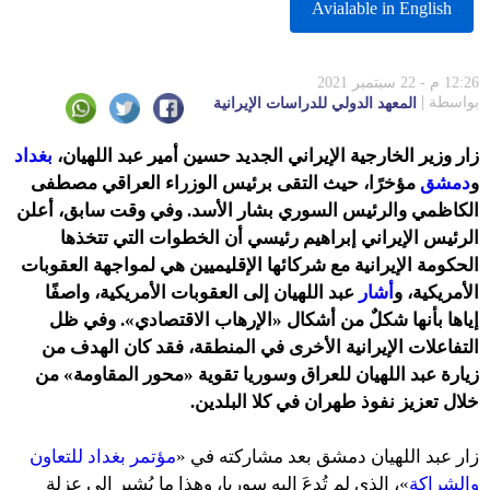
Avialable in English
12:26 م - 22 سبتمبر 2021
بواسطة
المعهد الدولي للدراسات الإيرانية
زار وزير الخارجية الإيراني الجديد حسين أمير عبد اللهيان،
بغداد
و
دمشق
مؤخرًا، حيث التقى برئيس الوزراء العراقي مصطفى
الكاظمي والرئيس السوري بشار الأسد. وفي وقت سابق، أعلن
الرئيس الإيراني إبراهيم رئيسي أن الخطوات التي تتخذها
الحكومة الإيرانية مع شركائها الإقليميين هي لمواجهة العقوبات
الأمريكية، و
أشار
عبد اللهيان إلى العقوبات الأمريكية، واصفًا
إياها بأنها شكلٌ من أشكال «الإرهاب الاقتصادي». وفي ظل
التفاعلات الإيرانية الأخرى في المنطقة، فقد كان الهدف من
زيارة عبد اللهيان للعراق وسوريا تقوية «محور المقاومة» من
خلال تعزيز نفوذ طهران في كلا البلدين.
زار عبد اللهيان دمشق بعد مشاركته في «
مؤتمر بغداد للتعاون
والشراكة
»، الذي لم تُدعَ إليه سوريا، وهذا ما يُشير إلى عزلة