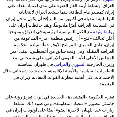
العراق. وتسلط أزمة الغاز الضوءَ على مدى اعتماد بغداد على
إيران كمصدر هام للطاقة. بينما يستعد العراق لانتخاباته
البرلمانية المقبلة في أكتوبر، من المرجَّح أن يكون تدخل إيران
في السياسة العراقية أمرًا ملحوظًا. ولقد حافظت إيران على
روابط وثيقة
مع الكتل السياسية الرئيسية في العراق، ومؤخرًا
أعلن تحالف «فتح» أن رئيس منظمة «بدر» المدعومة من
إيران، هادي العامري، المرشح الأوفر حظًا لقيادة الحكومة
العراقية المقبلة. وفي وقت سابق من أغسطس، التقى أمين
المجلس الأعلى للأمن القومي الإيراني، علي شمخاني، مع
وزيري الخارجية
السوري
و
العراقي
في طهران لمناقشة
التطورات السياسية والأمنية الإقليمية، حيث شدد شمخاني خلال
الاجتماعات على أهمية محاربة القوات المعادية لإيران في
المنطقة.
تعتزم الحكومة «المتشددة» الجديدة في إيران تعزيز رؤية علي
خامنئي لتطوير «اقتصاد المقاومة». وفي ضوء ذلك، تسلط
زيارات عبد اللهيان الأخيرة الضوء أيضًا على أولويات إيران في
العراق وسوريا. أولًا، في خضم المحادثات النووية المتوقفة