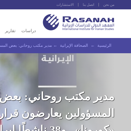
من نحن
اتصل بنا
الاستشارات
دراسات
تقارير
الرئيسية
←
الصحافة الإيرانية
←
مدير مكتب روحاني: بعض المسؤولين يعارضون قرارات «كورونا»..
مدير مكتب روحاني: بعض
المسؤولين يعارضون قرار
«كورونا».. و38 ناشطًا إير