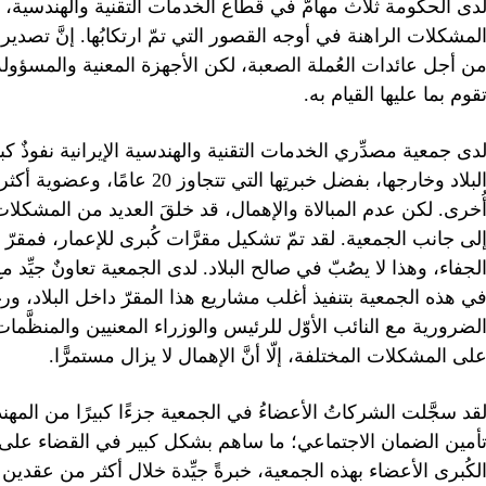
دى الحكومة ثلاث مهامّ في قطاع الخدمات التقنية والهندسية، و
لمشكلات الراهنة في أوجه القصور التي تمّ ارتكابُها. إنَّ تصدير ا
ن أجل عائدات العُملة الصعبة، لكن الأجهزة المعنية والمسؤولة
قوم بما عليها القيام به.
دى جمعية مصدِّري الخدمات التقنية والهندسية الإيرانية نفوذٌ 
ُخرى. لكن عدم المبالاة والإهمال، قد خلقَ العديد من المشك
لجفاء، وهذا لا يصُبّ في صالح البلاد. لدى الجمعية تعاونٌ جيِّد م
ي هذه الجمعية بتنفيذ أغلب مشاريع هذا المقرّ داخل البلاد، ور
لضرورية مع النائب الأوّل للرئيس والوزراء المعنيين والمنظَّما
لى المشكلات المختلفة، إلّا أنَّ الإهمال لا يزال مستمرًّا.
قد سجَّلت الشركاتُ الأعضاءُ في الجمعية جزءًا كبيرًا من الم
أمين الضمان الاجتماعي؛ ما ساهم بشكل كبير في القضاء على
لكُبرى الأعضاء بهذه الجمعية، خبرةً جيِّدة خلال أكثر من عقدين