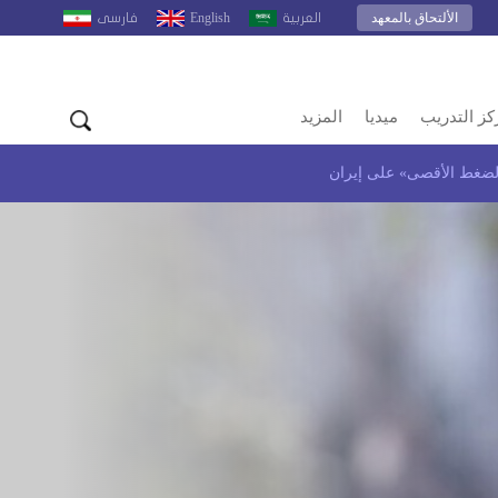
الألتحاق بالمعهد
English
العربية
فارسى
كز التدريب
ميديا
المزيد