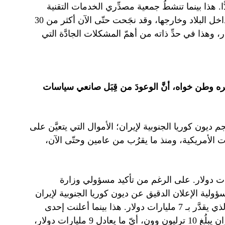
ّا. هذا بينما تنشطُ جمعية مصدِّري الخدمات التقنية
والهندسية في نقل المعرفة الهندسية والتقنية وتنفيذ المشاريع داخل البلاد وخارجها، وقد نجَحت حتّى الآن أكثر من 30
، وهذا في حدِّ ذاته من أهمّ المشكلات الجادَّة التي
ه وطن خواه، أنَّ الوعودَ من قِبَل صانعي سياسات
ر لحجم ديون كوريا الجنوبية لإيران؛ الأموال التي يتعيَّن على
بات الأمريكية، ومنذ ما يقرُب من عامين وحتّى الآن،
ُ أنَّ هناك فجوةً كبيرة بين الرقمين 7 إلى 9 مليارات دولار. على الرغم من تأكيد مسؤولي وزارة
 إلّا أَّنهم يحيلون مسؤولية الإعلان الدقيق عن ديون كوريا الجنوبية لإيران
إلى البنك المركزي، بالطبع اكتفى البنك المركزي بنفس المبلغ الذي يقدَّر بـ 7 مليارات دولار. هذا بينما أعلنت إحدى
وسائل الإعلام الكورية مؤخَّرًا، أنَّ حجم ديون كوريا الجنوبية لإيران يبلُغ 10 ترليون وون، أيّ ما يعادل 9 مليارات دولار،