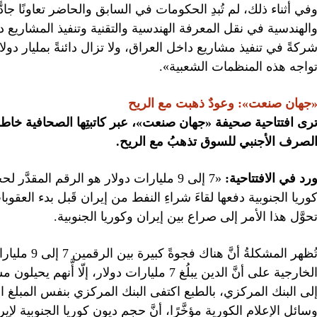
في أثناء ذلك، لم تُبدِ الحكومات في السابق والحاضر تعاونًا جادً
ركةً في تنفيذ مشاريع داخل العراق، ولا تزال دائنةً بمليار دولار
واجه هذه المنظمات الشعبية».
جهان صنعت»: وعودٌ ذهبت مع الريح
رى افتتاحية صحيفة «جهان صنعت»، عبر كاتبتِها الصحافية خاطر
لصرف الأجنبي للسوق تذهبُ مع الريح.
رد في الافتتاحية:
«7 إلى 9 مليارات دولار هو الرقم المقدَّ
وريا الجنوبية دفعها لقاءَ شراءِ النفط من إيران قَبل بدء العقو
حوَّل هذا الأمر إلى صراع بين إيران وكوريا الجنوبية.
تُظهر المشكلة
الخارجية على أنَّ الدين يبلُغ 7 مليارات دولار،