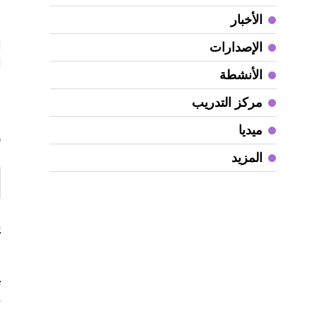
و
الأخبار
م
ا
الإصدارات
ا
الأنشطة
و
مركز التدريب
و
ميديا
س
المزيد
«
ي
«
ت
ت