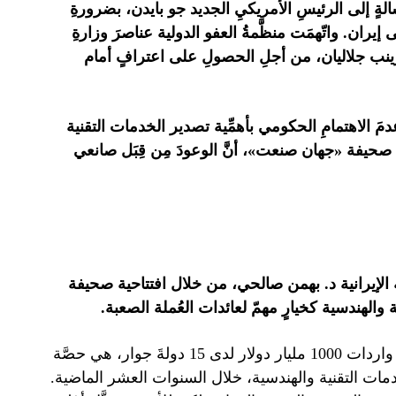
في رسالةٍ إلى الرئيسِ الأمريكيِ الجديد جو بايدن، بضرورةِ
 إيران. و
اتّهمَت منظَّمةُ العفو الدولية عناصرَ وزارةِ
دية زينب جلاليان، من أجلِ الحصولِ على اعترافٍ أمام
مَ الاهتمامِ الحكومي بأهمِّية تصدير الخدمات التقنية
ُ صحيفة «جهان صنعت»، أنَّ الوعودَ مِن قِبَل صانعي
ة الإيرانية د. بهمن صالحي، من خلال افتتاحية صحيفة
 والهندسية كخيارٍ مهمّ لعائدات العُملة الصعبة.
«من المؤسف أنَّ حصَّة إيران التي تبلُغ 2% من واردات 1000 مليار دولار لدى 15 دولةَ جوار، هي حصَّة
لخدمات التقنية والهندسية، خلال السنوات العشر الماضية.