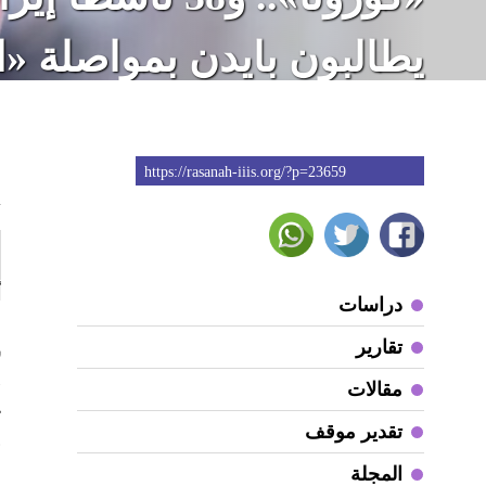
يطالبون بايدن بمواصلة «
الأقصى» على إيران
https://rasanah-iiis.org/?p=23659
4
أ
دراسات
م
تقارير
ش
«
مقالات
تقدير موقف
و
المجلة