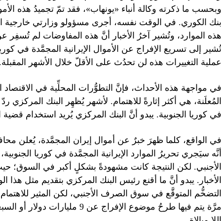
بحسب ما ذكرته وكالة أنباء «يونهاب»، فقد تمّ تجميدُ هذه الأ
نك الكوري. في الوقت نفسه، أجرى مسؤولو وزارتي خارجية الب
ذه الموارد، وتُشير آخرُ الأخبار أنَّ هذه المفاوضات لم تُسفِر 
ُشير إلى تسريع الإفراج عن الأموال الإيرانية المجمَّدة في كوريا
ملية التغييرات هذه لن تحدُث على الأقلّ خلال الأشهر المقبلة.
لمُعلَنة، هي أكثر إثارةً للاهتمام. لأشهر يُظهِر البنك المركزي ر
ي كوريا الجنوبية. يبدو أنَّ البنك المركزي يُريد استخدام قضية ا
ي الواقع، كلما ظهرَ خبرٌ عن أموال إيران المجمَّدة، يُعلن مح
نَّه سيَجري تحريرُ الموارد الإيرانية المجمَّدة في كوريا الجنو
لأجنبي. لكن النتيجة كانت مشهودةً بشكلٍ أكبر في السوق؛ حي
لأخبار. يبدو أنَّ ما أقنع رئيس البنك المركزي بتقديم مثل هذا 
لتضخُّم المتوقَّع في سوق الصرف الأجنبي، لكن المثير للاهتمام أ
مرَّة يتم فيها طرحُ موضوع الإفرا
للا مبالاة.