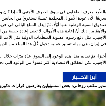
الطّبع، يعرف الفاعلون في سوق الصرف الأجنبي أنَّه إذا كان وعد
ريعًا؛ لأن عودة الأموال المجمَّدة عمليةٌ تستغرقُ من الجانبين 
ندوق التنمية الوطنية عنها أوّلًا، ثمّ إيداع المبلغ الباقي في خز
الأهمّ من ذلك أنَّ إعادة هذه الأموال، لا تعني إعادة حقيبة من ا
لأجنبي، مثل دفع رسوم عضوية المنظَّمات الدولية مثل الأمم ال
ي إيران، هي مهام تسبق عملية دخول كُلّ هذا المبلغ من الدي
خيرًا، تمّ تقديم مثل هذه الوعود إلى السوق عدَّة مرّات خلال
لأجنبي، لكن الحقائق الاقتصادية أكثر قسوةً من الوعود التي تحملُ
دير مكتب روحاني: بعض المسؤولين يعارضون قرارات «كورون