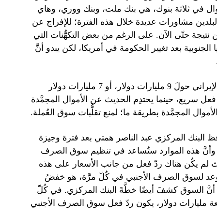
موال في ثلاثة بنوك، هي بنك ملت، وبنك ووري، وهاي
لدين مشاورات عديدة خلال هذه الفترة؛ للإفراج عن
عن نتيجة حتّى الآن. على الرغم من بعض التكهُّنات التي
 الجنوبية بعد تغيير الحكومة في أمريكا، لكن يبدو أنَّ
في مواجهة هذه الأحداث، فإنَّ التطوُّرات المحلِّية في الاقتصاد الإيراني حولَ 9 مليارات دولار، أو 7 مليارات دولار
دّ فعل سريع، حينما يحتدِم الحديث عن الأموال المجمَّدة
لأموال المجمَّدة بطريقة ما؛ لمنع تقلُّبات سوق العُملة.
افظ البنك المركزي عبد الناصر همتي بعد فترة وجيزة
بية، وأنَّ هذه الموارد ستُساعد في تنظيم سوق الصرف
ث لم يكُن هناك ردّ فعل من جانب الأسعار على هذه
الوعد لسوق الصرف الأجنبي في كُلّ مرَّة، هو خفضُ
نَّ السوق كشفَ أيضًا خطَّةَ البنك المركزي. في كُلّ
ج عن 9 مليارات دولار أو السبعة مليارات دولار، يكون ردّ فعل سوق الصرف الأجنبي