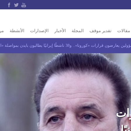
مقالات
تقدير موقف
المجلة
الأخبار
الإصدارات
الأنشطة
مر
 و38 ناشطًا إيرانيًا يطالبون بايدن بمواصلة «الضغط الأقصى» على إيران
ات
انيًا