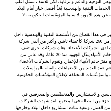
هي التوجيه والدعم والرقابة، لكن للأسف تتمثَّل أغلب
لخدمات التقنية والهندسية يُعَدُّ أفضل خيار أمام البلاد
 عن هذه الأمور، لا سيما المؤسَّسات الحكومية، لا
كبير في هذا القطاع من الأنشطة التقنية والهندسية داخل
البلاد وخارجها، بفضل خبرتِها التي تتجاوز 20 عامًا، وعضوية أكثر من 260 شركةً كأعضاء ثابتين وأكثر من ألفي شركة
لات لدى الشركات الأعضاء. هناك شركات أُخرى تقف
إلى جانب الجمعية. لقد تمّ تشكيل مقرَّات كُبرى للإعمار، فمقرّ خاتم الأنبياء يبذُل الجهود منذ 20 عامًا، وقد عانى من
ع مقرّ خاتم الأنبياء للإعمار، وتقوم الشركات الأعضاء
غم عقد العديد من الاجتماعات والقيام بالمراسلات
ت والمؤسَّسات المختلفة لإطلاعِ المؤسَّساتِ الحكومية
هندسين والاستشاريين والمتخصِّصين والمعرفيين في
 جزء من البطالة في المجتمع. لقد شهدت الشركات
 من العمل، وتنفيذ مئات المشاريع داخل البلاد وخارجها،