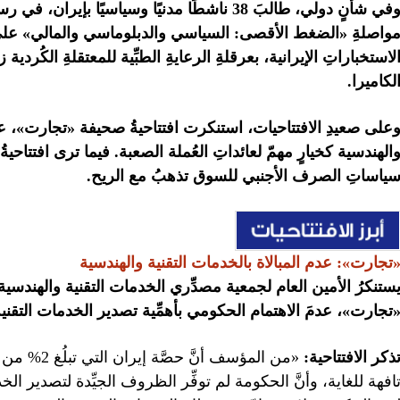
في شأنٍ دولي،
طالبَ 38 ناشطًا مدنيًا وسياسيًا بإيران، 
واصلةِ «الضغط الأقصى: السياسي والدبلوماسي والمالي» على
لاستخباراتِ الإيرانية، بعرقلةِ الرعايةِ الطبِّية للمعتقلةِ الكُر
لكاميرا.
على صعيدِ الافتتاحيات، استنكرت
افتتاحيةُ صحيفة «تجارت»
،
عد
الهندسية كخيارٍ مهمّ لعائداتِ العُملة الصعبة. فيما
ترى افتتاحية
ياساتِ الصرف الأجنبي للسوق تذهبُ مع الريح.
تجارت»
:
عدم المبالاة بالخدمات التقنية والهندسية
ستنكرُ الأمين العام لجمعية مصدِّري الخدمات التقنية والهندسي
تجارت»
،
عدمَ الاهتمام الحكومي بأهمِّية تصدير الخدمات التقنية
ذكر الافتتاحية:
افهة للغاية، وأنَّ الحكومة لم توفِّر الظروف الجيِّدة لتصدير ا