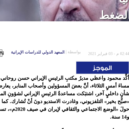
الضغط
بواسطة
المعهد الدولي للدراسات الإيرانية
02:4 م - 03 فبراير 2021
كَّد محمود واعظي مديرُ مكتبِ الرئيسِ الإيراني حسن روحاني، ع
ساءَ أمسٍ الثلاثاء، أنَّ بعضَ المسؤولين وأصحاب المنابر، يعا
أنٍ داخليٍ آخر،
اشتبَكت مساعدةُ الرئيسِ الإيراني لشؤونِ ال
صبِّح بخير» التلفزيوني، وغادرت الاستديو دونَ أنْ تُشارك. كما
14 سنة.