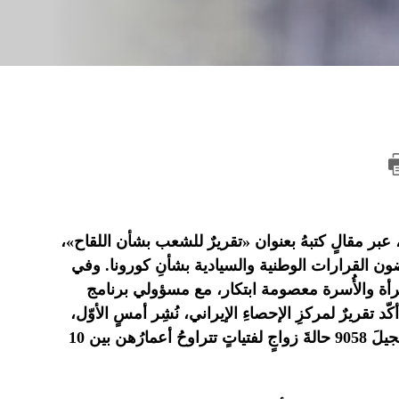
بر مقالٍ كتبهُ بعنوان «تقريرٌ للشعب بشأن اللقاح»،
رضون القرارات الوطنية والسيادية بشأنِ كورونا. وفي
مرأة والأُسرة معصومة ابتكار، مع مسؤولي برنامج
أكّد تقريرٌ لمركزِ الإحصاءِ الإيراني، نُشِر أمسٍ الأوّل،
حولَ «الوضع الاجتماعي والثقافي لإيران في صيف 2020م»، تسجيلَ 9058 حالةَ زواجٍ لفتياتٍ تتراوحُ أعمارُهن بين 10