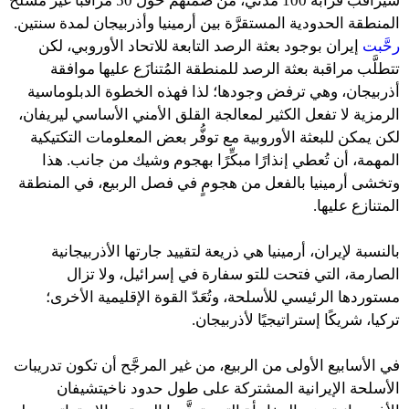
سيراقب قرابة 100 مدني، من ضمنهم حول 50 مراقبًا غير مسلَّح
المنطقة الحدودية المستقرَّة بين أرمينيا وأذربيجان لمدة سنتين.
رحَّبت
إيران بوجود بعثة الرصد التابعة للاتحاد الأوروبي، لكن
تتطلَّب مراقبة بعثة الرصد للمنطقة المُتنازَع عليها موافقة
أذربيجان، وهي ترفض وجودها؛ لذا فهذه الخطوة الدبلوماسية
الرمزية لا تفعل الكثير لمعالجة القلق الأمني الأساسي ليريفان،
لكن يمكن للبعثة الأوروبية مع توفُّر بعض المعلومات التكتيكية
المهمة، أن تُعطي إنذارًا مبكِّرًا بهجوم وشيك من جانب. هذا
وتخشى أرمينيا بالفعل من هجومٍ في فصل الربيع، في المنطقة
المتنازع عليها.
بالنسبة لإيران، أرمينيا هي ذريعة لتقييد جارتها الأذربيجانية
الصارمة، التي فتحت للتو سفارة في إسرائيل، ولا تزال
مستوردها الرئيسي للأسلحة، وتُعَدّ القوة الإقليمية الأخرى؛
تركيا، شريكًا إستراتيجيًا لأذربيجان.
في الأسابيع الأولى من الربيع، من غير المرجَّح أن تكون تدريبات
الأسلحة الإيرانية المشتركة على طول حدود ناخيتشيفان