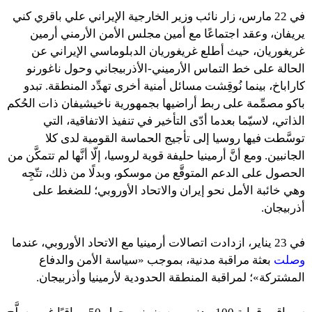
في 22 مارس، زار نائب وزير الخارجية الإيراني علي باقري كني
يريفان، وعقد اجتماعًا مع أمين مجلس الأمن الأرمني أرمين
غريغوريان، حيث أطلع غريغوريان الدبلوماسي الإيراني عن
الحالة على خط التماس الأرميني-الأذربيجاني وحول ناغورنو
كاراباخ، بينما نُوقِشت مسائل أمنية أخرى تهدِّد المنطقة. تبدو
باكو مصمِّمة على ربط أراضيها بجمهورية ناخيشيفان ذات الحُكم
الذاتي، لاسيّما بعدما أدّى التأخير في تنفيذ الاتفاقية، التي
توسَّطت فيها روسيا إلى تأجيج الحماسة القومية لدى كلا
الجانبين. ومع أنَّ أرمينيا حليفة قوية لروسيا، إلّا أنَّها لم تتمكَّن من
الحصول على الدعم المتوقَّع من موسكو، وبدلًا من ذلك، تتّجِه
وهي خائبة الأمل نحو إيران والاتحاد الأوروبي؛ للضغط على
أذربيجان.
في 23 يناير، ازدادت اتصالات أرمينيا مع الاتحاد الأوروبي، عندما
وصلت
بعثة مراقبة مدنية، بموجب «سياسة الأمن والدفاع
المشتركة»؛ لمراقبة المنطقة الحدودية لأرمينيا وأذربيجان.