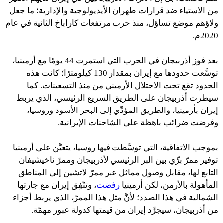
من الاستياء ضد قرارات طهران الأيديولوجية والإدارية؛ ما جعل
ولاؤهم موضع تساؤل، منذ حرب مرتفعات كاراباخ الثانية في عام
2020م.
بعد فوز أذربيجان في الحرب التي استمرت 44 يومًا مع أرمينيا،
توسَّعت حدودها مع إيران بمقدار 130 كيلومترًا؛ كانت هذه
الحدود تقع تحت الاحتلال الأرميني من منذ التسعينات. كما
سيطرت أذربيجان على الطريق السريع الرئيسي، الذي يربط
إيران بأرمينيا، والطريق المؤدِّي إلى البحر الأسود وروسيا،
وفرضت ضرائب باهظة على الشاحنات الإيرانية.
بموجب الاتفاقية، التي توسَّطت فيها روسيا، يتعيَّن على أرمينيا
توفير ممرّ برِّي بين البر الرئيسي لأذربيجان وممرّ ناخيشيفان
التابع لها، مقابل وصول مماثل عبر ممرّ لاتشين إلى المناطق
المأهولة بالأرمن، لكن أرمينيا
رفضت
، وتتّفِق إيران مع جارتها
الشمالية في هذا الصدد؛ لأنَّ مثل هذا الممرّ، الذي يربط أجزاء
من أذربيجان، سيجرِّد إيران من قيمتها كدولة عبور مهمّة.