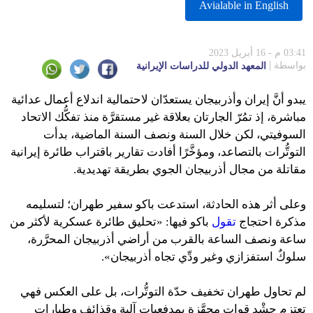
Avialable in English
03:41 م - 16 أبريل 2023
بواسطة
المعهد الدولي للدراسات الإيرانية
يبدو أنَّ إيران وأذربيجان يستعدّان لاحتمالية اندلاع أعمال عدائية
مباشرة، إذ تمُرّ الجارتان بعلاقة غير مستقرَّة منذ تفكُّك الاتحاد
السوفيتي، لكن خلال السنة ونصف السنة الماضية، بدأت
التوتُّرات بالتصاعد، ومؤخَّرًا أفادت تقارير باقتراب طائرة إيرانية
مقاتلة من مجال أذربيجان الجوي بطريقة تهديدية.
وعلى أثر هذه الحادثة، استدعت باكو سفير طهران؛ لتسليمه
مذكرة احتجاج
تقول
باكو فيها: «تحليق طائرة عسكرية لأكثر من
ساعة ونصف الساعة بالقرب من أراضي أذربيجان المحرَّرة،
سلوكٌ استفزازي وغير ودِّي تجاه أذربيجان».
لم تحاول طهران تخفيف حدّة التوتُّرات، بل على العكس فهي
تعتزم حشْد قوات مجهَّزة بمدفعيات آلية وقذائف وطيارات