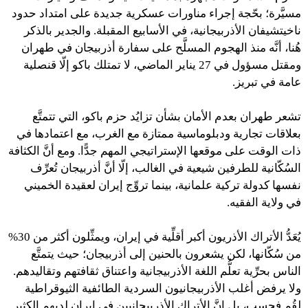
مسيَّرة؛ بحّجة إجراء مناورات عسكرية جديدة على امتداد حدود
ناخيتشيفان الأذربيجانية، في الأسابيع المقبلة. والجدير بالذكر
هُنا، أنَّه منذ الهجوم المسلَّح على سفارة أذربيجان في طهران
ومقتل مسؤول في 27 يناير الماضي، لا تمتلك باكو إلّا قنصلية
عامة في تبريز.
تشعر طهران بعدم الأمان بشأن تزايُد حزم باكو، التي تتمتَّع
بعلاقات تجارية ودبلوماسية ممتازة مع الغرب، مع اعتمادها في
ذات الوقت على موقعها الإستراتيجي المهم جدًّا. ومع أنَّ الكثافة
السُكّانية للطرفين شيعية في الغالب، إلّا أنَّ أذربيجان تُعرِّف
نفسها كدولة تركية علمانية، بينما تروِّج إيران لعقيدة الخميني
في ولاية الفقيه.
يُعَدُّ الأتراك الأذريون أكبر أقلِّية في إيران، ويمثِّلون أكثر من 30%
من سُكّانها، لكن يشعرون بالحنين إلى أذربيجان؛ حيث يتمتَّع
الناس بحرِّية تعلُّم اللغة الأذربيجانية واعتناق ثقافتهم وتقاليدهم.
ولا يرفض أغلب الأذربيجانيون السردية الطائفية الثيوقراطية
لقُم فحسب، بل إنَّ الأتراك الأذربيجانيين في إيران لديهم الكثير