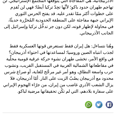
الأذربيجانية، هي المفاجأة التي يتوقَّعها المجتمع الإستراتيجي. لن
تهاجم طهران حدود باكو؛ لأنَّها تحِدّ تركيا أيضًا؛ فهي لن تُقدِم
على خطوات أكثر ممّا تقدر عليه. قد يفتح الحرس الثوري
الإيراني جبهة مفاجئة على المنطقة الحدودية المُحرَّرة حديثًا،
في محاولة لإظهار قوته، لكن دون جر تدخُّل تركيا وإسرائيل إلى
الجانب الأذربيجاني.
وهُنا نتساءل: هل إيران فقط تستعرض قوتها العسكرية فقط
لجذب انتباه الصين وروسيا؛ لمساعدتها في احتواء أذربيجان؟
في واقع الأمر، تخشى طهران نشوء حركة عرقية قومية محلِّية
في مقاطعاتها الشمالية الغربية في المستقبل القريب، ونشوب
حرب واسعة النطاق، وهو أمر غير مرجَّح للغاية، أو صراع شرس
محدود مع أذربيجان يصُبّ الزيت على النار. أمّا أذربيجان، فلا
يزال الشعب الأذري غاضب من إيران، من جرّاء الهجوم الإيراني
على سفارة بلادهم، التي لم تكُن تحقيقاتها مرضية لباكو.