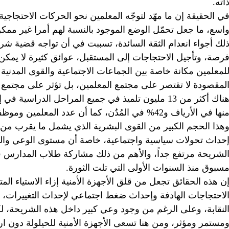
اته.
ي الحقيقة إن ما مهّد لتوجّه المعلمين نحو الحركات الاحتج
اسع، ما جعل تحمّل الوضع الموجود بالنسبة لهم أمرا غير ممك
لك أجواء انعدام الثقة السائدة، تسببت في أن تواجه قضية شر
رصة، وتأجيل الاحتجاجات إلى المستقبل، عوائق كثيرة لا يمكن ا
لمعلمين مكانة خاصة بين الجماعات الاجتماعية والقوى المدنية 
لمقصودة لا تقتصر على مجتمع المعلمين، بل تؤثر على مجتمع 
حداث تحولات سياسية واجتماعية، خاصة أن مستوى الوعي والوص
سبوق منذ السنوات الأولى التي تلت الثورة.
ن هذه الحقائق تجعل من قلق الأجهزة الأمنية إزاء الاستياء ا
لاحتجاجات الهادفة وإحداث ضغط اجتماعي لإحداث التغييرات، أم
لنقابة، وعلى الرغم من وجود وعي كبير داخل هذه الشريحة، ل
مستمر ومؤثر، ومن هنا تسعى الأجهزة الأمنية للحيلولة دون ار