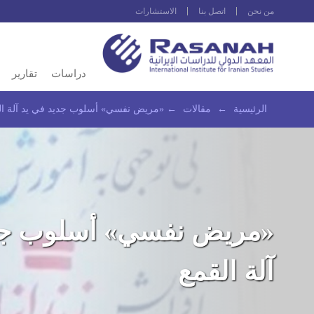
من نحن
اتصل بنا
الاستشارات
دراسات
تقارير
الرئيسية
←
مقالات
←
«مريض نفسي» أسلوب جديد في يد آلة ال
«مريض نفسي» أسلوب جد
آلة القمع