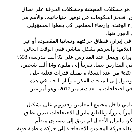
اجية هو مشكلات المعيشة ومشكلات الحرفة على نطاق
ن، فعجز الحكومات عن توفير احتياجاتهم، والأهم من
اء الوقت، وإرضاء المعلمين كي يعطوا المسؤولين
لعبور منها.
في إيران، فنطاق حركتهم وتبعاتها المقصودة أو غير
التلاميذ وأُسرهم بشكل مباشر، ففي الوقت الحالي
هناك أكثر من 13 مليون تلميذ في جميع المراحل الدراسية في إيران، ويصل عدد المدارس على 92 ألف مدرسة، 58%
منها في الأرياف و42% في المُدُن، كما أن عدد المعلمين وموظفي المدارس يصل تقريباً إلى مليون و14 ألف شخص،
وهذا الحجم الكبير من القوى البشرية الذي يشمل ما يقرب من 20% من عدد السكان، يمتلك قدرات فعلية على
ول إلى المباحث الفكرية وآثار النخبة في هذه
الشريحة مرتفع جداً، والأهم من ذلك مشاركة طلاب المدارس في احتجاجات ما بعد ديسمبر 2017، وهو أمر غير
لمتنامي داخل مجتمع المعلمين وقدرتهم على تشكيل
راً مبرراً، وبالطبع ماتزال الاحتجاجات ضمن نطاق
كن ماتزال الأفعال لم ترتق إلى مستوى منظّم
تقاء حركة المعلمين الاحتجاجية إلى حركة منظمة قوية