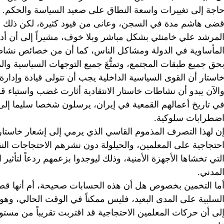
اجة إلى تغييرات واسعة النطاق على صعيد السياسة والحكم.
ضى هاشم مدة في السجن، وعانى من قيود كثيرة، لكن ذلك ل
لمرشد علي خامنئي بشكل مباشر وبلا خوف، مشيراً إلى أن أدا
لمأساوية في الدولة ومشاكل الناس، كما أن من خصائص نشاط
حق جميع طبقات المجتمع، وتمتُّعَ جميع التوجهات السياسية وا
استار أن القوى السياسية الداخلية يجب أن تتولى قيادة وإدارة ا
الآن يبدو أن نشاطات خاستار الانتقادية أثارت غضب واستياء قو
ي تاريخ أعمالهم القمعية في إيران، يرسلون شخصا سليما إل
ضطرابات سلوكية.
ن لهذا التصرف المذموم القاسي الذي يرمي إلى إشعار خاستار ب
حتجاجية على المعلمين، والحيلولة دون نشرهم الاحتجاجات النق
لتي تخشاها الأجهزة الأمنية، وذلك ليوجدوا بزعمهم ردعاً لتأثير
لمدني.
ما التخمين بخصوص هل أن هذه الحسابات صحيحة، أم أنها قصي
لسلبية على المدى البعيد، فليس ممكناً في الوقت الحالي، و
لى أن حركات المعلمين الاحتجاجية قد اقتربت تقريباً من مس