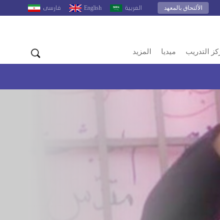
الألتحاق بالمعهد
English
العربية
فارسى
كز التدريب
ميديا
المزيد