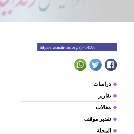
https://rasanah-iiis.org/?p=14506
0
ه
ا
ي
دراسات
ا
تقارير
ا
مقالات
ب
ا
تقدير موقف
ع
المجلة
أ