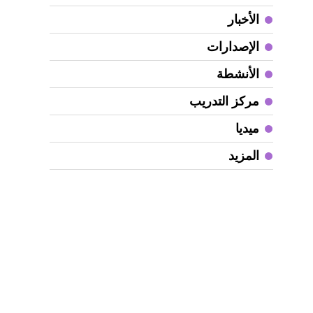
ح
الأخبار
ق
الإصدارات
ا
ا
الأنشطة
ب
مركز التدريب
خ
و
ميديا
ف
المزيد
ا
إ
ا
ا
ا
أ
ا
إ