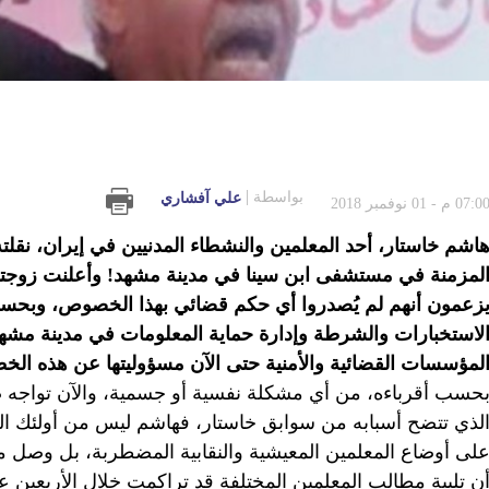
بواسطة
علي آفشاري
07:0 م - 01 نوفمبر 2018
اشم خاستار، أحد المعلمين والنشطاء المدنيين في إيران، نقل
لمزمنة في مستشفى ابن سينا في مدينة مشهد! وأعلنت زوجته
زعمون أنهم لم يُصدروا أي حكم قضائي بهذا الخصوص، وبحسب 
لاستخبارات والشرطة وإدارة حماية المعلومات في مدينة مشهد
لمؤسسات القضائية والأمنية حتى الآن مسؤوليتها عن هذه الخطوة
حسب أقرباءه، من أي مشكلة نفسية أو جسمية، والآن تواجه ص
لذي تتضح أسبابه من سوابق خاستار، فهاشم ليس من أولئك الم
لى أوضاع المعلمين المعيشية والنقابية المضطربة، بل وصل من
ن تلبية مطالب المعلمين المختلفة قد تراكمت خلال الأربعين عا