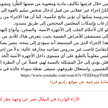
ن خلال فرضها تكاليف مادية ومعنوية من ضمنها الطّرد وتشوي
كنّ إجراء غير عقلاني من قبيل إدخال شخص سليم بالقوة إل
دروسة يمكنها أن تؤتي نتائج عكسية، كما أن هذا الإجراء من
رعاب وإسكات المعلمين المحتجين إلى طريق مسدود.
و كان لأحكام الجلب إلى الأجهزة الأمنية، والسجن، وأنواع الته
لى مستشفى للأمراض النفسية بحيث يتعرض هناك للأذى من ق
ذا الإجراء الذي من المستبعد أنه سيؤدي إلى نتيجة، يشير بشكل
نتقاميّ غاضب غير مدروس تصاحبه مجازفة عالية، بدلاً من إج
يس معلوماً بالطبع على أي مستوى داخل الأجهزة الأمنية اتُّخذ هذ
لن يؤدي إلى حلّ المشكلة بالنسبة لهم، فضلاً عن أن النظرة ال
لنفسيين، واستغلال ظروفهم، ستبقى نقطة سوداء خالدة في سجل
https://www.youtube.com/watch?v=93IDnypYb9
ادة مترجمة
عن
موقع راديو فردا
الآراء الواردة في المقال تعبر عن وجهة نظر ك