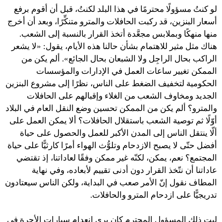
لو كنتُ مسؤولًا محترمًا في هذا البلد لكنتُ، قبل أن أقوم برفع
أسعار البنزين، قد ركبت الحافلات والمترو متنكِّرًا، وبعد أن أخرج
منها منهكًا وبملابس مجعَّدة أتخذ القرار بالنسبة إلى الشعب.
هناك مثل مثير للاهتمام بشأن حالنا هذه الأيام، يقول: «لا يشعر
الراكب بحال الراجِل ولا الشبعان بحال الجائع». ألم يكن من
الممكن تغيير ساعات العمل في الإدارات والمؤسسات
الحكومية لتخفيف الضغط على الناس، نظرًا إلى مشروع البنزين
الجديد ومخاوف الشعب من الغلاء وإقبالهم على الحافلات
والمترو؟ ألم يكن من الممكن تحسين وضع النقل العام في البلاد
أوّلًا ثم توصية الشعب باستقلال الحافلات؟ ألا يمكن العمل على
ألّا ينتقل الناس إلى المدن الأكبر للعمل والحصول على حياة
أفضل حتّى لا يصبح الازدحام وتلوُّث الهواء أمرًا كارثيًّا على حياة
المجتمع؟ نعم، يمكن، لكنّه غير ممكن وفقًا لعاداتنا، إذ تقتضي
عاداتنا أن نتّخذ القرار دون أدنى تقييم لأبعاده، وفي نهاية
المطاف نقول إنّ الأمر صعب في البداية، ولكن الناس سيعتادون
تدريجيًّا على ازدحام المترو والحافلات.
ليت ذلك المسؤول المحترم كان يرى انعدام سيارات الأجرة في