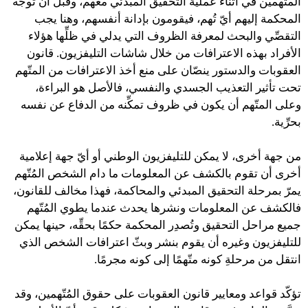
المتّهمين في أثناء عملية التحقيق المبدئي معهم، وقبل أن توجِّه
المحكمة إليهم أيّ تُهم، فيقومون بإدانة أنفسهم، وهنا يجب
التقصِّي والبحث لمعرفة الظروف التي يدلي في ظلِّها هؤلاء
الأفراد بهذه الاعترافات من خلال شاشات التليفزيون. قانون
العقوبات والدستور ينصّان على منع أخذ الاعترافات من المتّهم
تحت تأثير التعذيب الجسدي والنفسي، فالأصل هو البراءة،
وعلى المتّهم أن يكون في ظروف تمكِّنه من الدفاع عن نفسه
بحرِّية.
من جهة أخرى، لا يمكن للتليفزيون الوطني أو أيّ جهة إعلامية
أخرى أن تقوم بالكشف عن المعلومات ما دام الشخص المُتّهم
يمرّ بمرحلة التحقيق المبدئي والمحاكمة، فهذا مخالف للقانون،
فالكشف عن المعلومات ونشرها يحدث عندما يطوي المُتّهم
جميع مراحل التحقيق وتُصدِر المحكمة حكمًا بحقِّه، حينها يمكن
للتليفزيون وغيره أن يقوم بنشر وبثّ اعترافات الشخص الذي
انتقل من مرحلةِ كونه متّهمًا إلى كونه مجرمًا.
تؤكّد قواعد ومعايير قانون العقوبات على حقوق المُتّهمين، وقد