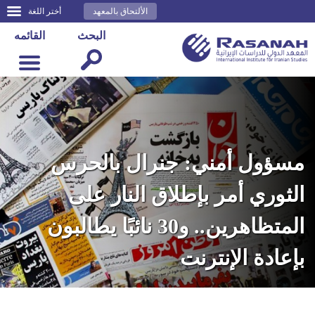
الألتحاق بالمعهد
أختر اللغة
البحث
القائمه
مسؤول أمني: جنرال بالحرس
الثوري أمر بإطلاق النار على
المتظاهرين.. و30 نائبًا يطالبون
بإعادة الإنترنت