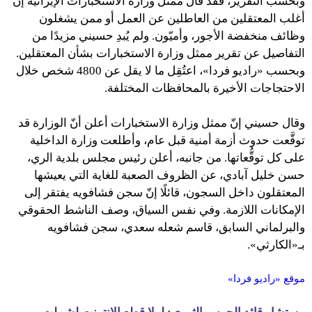
وبحسب التقرير، فقد قال ممثل وزارة الاستخبارات الإيرانية إنّ
أغلب المعتقلين من العاطلين عن العمل أو ممن يشغلون
وظائف منخفضة الأجور، وأميّون. ولم يُبدِ حسيني مزيدًا من
التفاصيل عن تقرير ممثل وزارة الاستخبارات بشأن المعتقلين.
وبحسب «راديو فردا»، اعتُقِل ما لا يقل عن 4800 شخص خلال
الاحتجاجات الأخيرة بالمحافظات المختلفة.
وقال حسيني إنّ ممثل وزارة الاستخبارات أعلن أنّ الوزارة قد
توقَّعت حدوث أزمة أمنية قبل عام، وأطلعت وزارة الداخلية
على كل توقُّعاتها. من جانبه، أعلن رئيس مجلس بلدية الري،
حسن خليل آبادي، عن الظروف الصعبة للغاية التي يعيشها
المعتقلون داخل السجون، قائلًا إنّ سجن فشافويه يفتقر إلى
الإمكانات اللازمة. وفي نفس السياق، وصف الناشط الحقوقي
والبرلماني السابق، قاسم شعله سعدي، سجن فشافويه
بـ«الكارثي».
موقع «راديو فردا»