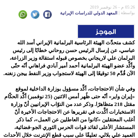
05:26 م - 26 نوفمبر 2019
بواسطة
المعهد الدولي للدراسات الإيرانية
كشف متحدِّث الهيئة الرئاسية البرلمانية الإيراني أسد الله
عباسي، عن إرسال الرئيس حسن روحاني خطابًا إلى رئيس
البرلمان علي لاريجاني بخصوص قبوله استقالة وزير الزراعة،
وأكَّد عضو الهيئة البرلمانية أحمد أمير آبادي فراهاني أنّه حتّى
الآن قُدِّم 50 توقيعًا إلى الهيئة لاستجواب وزير النفط بيجن زنغنه.
وفي شأن الاحتجاجات، أكَّد مسؤول بوزارة الداخلية لموقع
«إيران واير» أنّه حتى ظُهر أمس الاثنين (25 نوفمبر) أكَّد الحكّام
مقتل 218 متظاهرًا. وذكر عدد من النوّاب الإيرانيين أنّ وزارة
الاستخبارات أكَّدت في تقريرها عن الاحتجاجات الأخيرة أنّ
أغلب المعتقلين «كانوا من العاطلين عن العمل»، كما ذكر
المستشار الأعلى لقائد قوات الحرس الثوري الجو-فضائية،
العميد علي بلالي، تعليقًا على سبب قطع الإنترنت خلال الأحداث