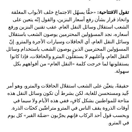
تقول الافتتاحية:
«حقًّا يسهُل الاجتماع خلف الأبواب المغلقة
واتخاذ قرار بشأن رفع أسعار البنزين، والقول إنّه يتعين على
الشعب استقلال وسائل النقل العام. عقب تقنين البنزين ورفع
أسعاره، نجد المسؤولين المحترمين يوصون الشعب باستقلال
وسائل النقل العام، أي الحافلات وسيارات الأجرة والمترو. إنّ
المسؤولين المحترمين الذين يوصون الشعب باستخدام وسائل
النقل العام، وأغلبهم لا يستقلُّون المترو والحافلات، فإذا كانوا
يستقلونها لما خرجت كلمة «النقل العام» من أفواههم بكل
سهولة.
حقيقةً، يتعيَّن على الشعب استقلال الحافلات والمترو، وهو أمر
جِّيد ومستحسن للغاية، لكن بشرط أن تكون وسائل النقل هذه
متاحة للمواطنين بشكل كافٍ، ففي هذه الأيام ولا سيما في
أوقات الذروة يقف الناس في المترو متراصِّين كحبّات الذرة.
وبحسب قول أحد الركاب فإنهم يجرِّبون «ضمَّة القبر» كل يوم
في المترو.