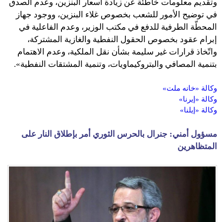
وتقديم معلومات خاطئة عن زيادة أسعار البنزين، وعدم الصدق
في توضيح الأمور للشعب بخصوص غلاء البنزين، ووجود جهاز
المحطّة الطرفية للدفع في مكتب الوزير، وعدم الفاعلية في
إبرام عقود بخصوص الحقول النفطية والغازية المشتركة،
واتّخاذ قرارات غير سليمة بشأن نقل الملكية، وعدم الاهتمام
بتنمية المصافي والبتروكيماويات، وتنمية المشتقات النفطية».
وكالة «خانه ملت»
وكالة «إيرنا»
وكالة «إيلنا»
مسؤول أمني: جنرال بالحرس الثوري أمر بإطلاق النار على
المتظاهرين