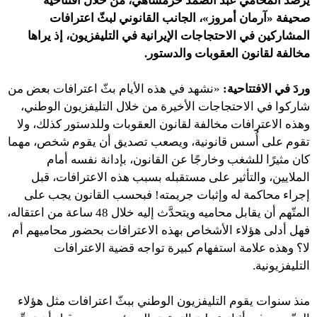
يرصد المحامي عبد الصمد خرَّمشاهي، من خلال افتتاحية
صحيفة «آرمان أمروز»، الجانب القانوني لبثّ اعترافات
المشاركين في الاحتجاجات الإيرانية في التليفزيون، إذ يراها
مخالفة لقانون العقوبات والدستور.
وردَ في الافتتاحية:
«نشهد في هذه الأيام بثّ اعترافات بعض من
شاركوا في الاحتجاجات الأخيرة من خلال التليفزيون الوطني،
وهذه الاعترافات مخالفة لقانون العقوبات وللدستور كذلك، ولا
تقوم على أُسس قانونية، ويصعب تصديق أن يقوم شخص، مهما
كان مثيرًا للشغب وخارجًا عن القانون، بإدانة نفسه أمام
الملايين، والتأثير على مستقبله بسبب هذه الاعترافات، قبل
إجراء محاكمة له وإثبات جريمته! فبحسب القانون يجب على
المتّهم أن يقابل محاميه ويتحدَّث إليه خلال 48 ساعة من اعتقاله،
فهل أدلى هؤلاء الأشخاص بهذه الاعترافات بحضور محاميهم أم
لا؟ وهذه علامة استفهام كبيرة تواجه قضية الاعترافات
التليفزيونية.
منذ سنوات يقوم التليفزيون الوطني ببثّ اعترافات مثل هؤلاء