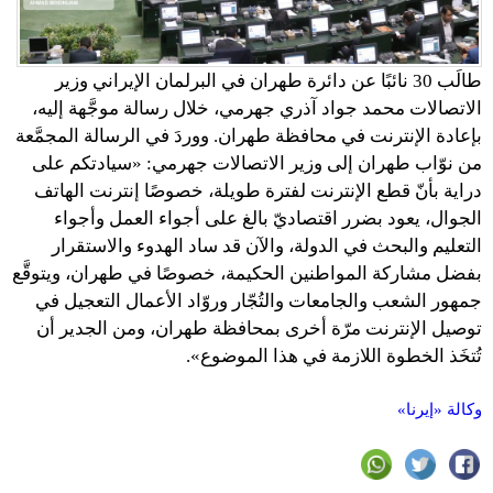
طالَب 30 نائبًا عن دائرة طهران في البرلمان الإيراني وزير
الاتصالات محمد جواد آذري جهرمي، خلال رسالة موجَّهة إليه،
بإعادة الإنترنت في محافظة طهران. ووردَ في الرسالة المجمَّعة
من نوّاب طهران إلى وزير الاتصالات جهرمي: «سيادتكم على
دراية بأنّ قطع الإنترنت لفترة طويلة، خصوصًا إنترنت الهاتف
الجوال، يعود بضرر اقتصاديّ بالغ على أجواء العمل وأجواء
التعليم والبحث في الدولة، والآن قد ساد الهدوء والاستقرار
بفضل مشاركة المواطنين الحكيمة، خصوصًا في طهران، ويتوقَّع
جمهور الشعب والجامعات والتُجّار وروّاد الأعمال التعجيل في
توصيل الإنترنت مرّة أخرى بمحافظة طهران، ومن الجدير أن
تُتخَذ الخطوة اللازمة في هذا الموضوع».
وكالة «إيرنا»