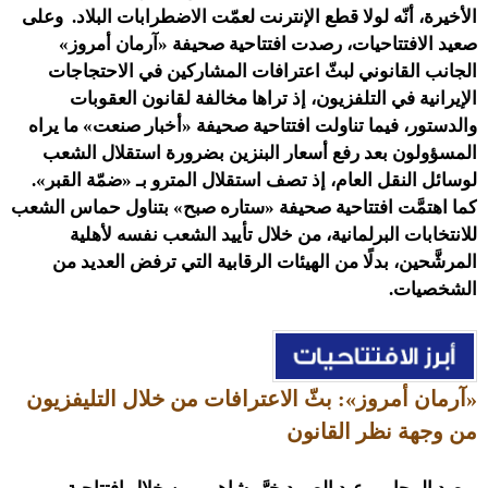
الأخيرة، أنّه لولا قطع الإنترنت لعمّت الاضطرابات البلاد. وعلى
صعيد الافتتاحيات، رصدت افتتاحية صحيفة «آرمان أمروز»
الجانب القانوني لبثّ اعترافات المشاركين في الاحتجاجات
الإيرانية في التلفزيون، إذ تراها مخالفة لقانون العقوبات
والدستور، فيما تناولت افتتاحية صحيفة «أخبار صنعت» ما يراه
المسؤولون بعد رفع أسعار البنزين بضرورة استقلال الشعب
لوسائل النقل العام، إذ تصف استقلال المترو بـ «ضمّة القبر».
كما اهتمَّت افتتاحية صحيفة «ستاره صبح» بتناول حماس الشعب
للانتخابات البرلمانية، من خلال تأييد الشعب نفسه لأهلية
المرشَّحين، بدلًا من الهيئات الرقابية التي ترفض العديد من
الشخصيات.
«آرمان أمروز»: بثّ الاعترافات من خلال التليفزيون
من وجهة نظر القانون