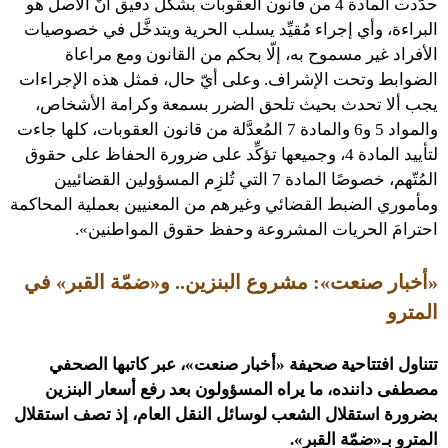
حدَّدت المادة 4 من قانون العقوبات بشكل دقيق أنّ الأصل هو
البراءة، وأي إجراء مُقيِّد يسلب الحرية ويتدخَّل في خصوصيات
الأفراد غير مسموح به، إلّا بحكم من القانون ومع مراعاة
الضوابط وتحت الإشراف. وعلى أيّ حال، فمثل هذه الإجراءات
يجب ألا تحدث بحيث تلحق الضرر بسمعة وكرامة الأشخاص،
والمواد 5 و6 والمادة 7 المُعدَّلة من قانون العقوبات، كلها جاءت
لتأييد المادة 4، وجميعها تؤكِّد على ضرورة الحفاظ على حقوق
المُتّهم، خصوصًا المادة 7 التي تُلزِم المسؤولين القضائيين
ومأموري الضبط القضائي وغيرهم من المعنيين بعملية المحاكمة
احترامَ الحريات المشروعة وحفظ حقوق المواطنين».
«أخبار صنعت»: مشروع البنزين.. و«ضمّة القبر» في
المترو
تتناول افتتاحية صحيفة «أخبار صنعت»، عبر كاتبها الصحفي
مصطفى داننده، ما يراه المسؤولون بعد رفع أسعار البنزين
بضرورة استقلال الشعب لوسائل النقل العام، إذ تصف استقلال
المترو بـ«ضمّة القبر».