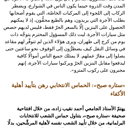
المدن وقت الذروة حينما يكون الناس في الشوارع، ويضطر
الركاب إلى اللجوء إلى المركبات الخاصّة، التي يقوم أصحابها
بطلب الأجرة التي يريدون، وهم بالطبع محقُّون، إذ لا يمكنهم
الحصول على البنزين إلّا بالسعر الحرّ فقط، فليس لديهم حصص
مثل سيارات الأجرة. ليت ذلك المسؤول المحترم يتوجَّه ذات
يوم من كرج إلى طهران، ويرى هؤلاء الذين لم تتوفَّر لهم مقاعد
في وسائل النقل كيف يضطرُّون إلى الوقوف نحو ساعتين حتى
يصلوا إلى مقارّ عملهم. لا يمتلك جميع الناس أموالًا كافية
ليدفعوا مقابل البنزين الحرّ ويركبوا سيارات الأجرة، إنهم
مجبرون على ركوب المترو».
«ستاره صبح»: الحماس الانتخابي
رهن بتأييد أهلية
الأكفاء
يهتمّ الأستاذ الجامعي أحمد نقيب زاده، من خلال افتتاحية
صحيفة «ستاره صبح»، بتناول حماس الشعب للانتخابات
البرلمانية، من خلال تأييد الشعب نفسه لأهلية المرشَّحين، بدلًا