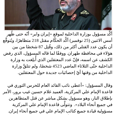
أكَّد مسؤول بوزارة الداخلية لموقع «إيران واير» أنّه حتى ظُهر
أمس الاثنين (25 نوفمبر) أكَّد الحكّام مقتل 218 متظاهرًا، ويُتوقَّع
أن يكون عدد القتلى أكثر من ذلك، وقُتِل 87 شخصًا من بين
هؤلاء في محافظة طهران. ووفقًا لما قاله المسؤول، الذي رفض
الكشف عن اسمه، فإنّ عدد المعتقلين الذي أُبلِغت به وزارة
الداخلية حتّى الثلاثاء الماضي 4523 شخصًا، ولم تتلقَّ وزارة
الداخلية من وقتها أيّ إحصائيات جديدة حول المعتقلين.
وقال المسؤول: «أعطى نائب القائد العام للحرس الثوري في
قاعدة الإمام علي المركزية، العميد غلام حسين غيب برور، الأمر
بإطلاق النار، وهو مسؤول بشكل مباشر عن قتل المتظاهرين
في جميع أنحاء البلاد». وتتولَّى قاعدة الإمام علي المركزية
مسؤولية قيادة جميع كتائب الإمام علي في جميع أنحاء إيران.