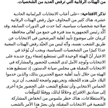
من الهيئات الرقابية التي ترفض العديد من الشخصيات.
تذكر الافتتاحية:
«على أعتاب الانتخابات البرلمانية الحادية
عشرة، هناك كثير من المخاوف حول رفض الهيئات الرقابية
صلاحية شخصيات سياسية، كما حدث في الدورات السابقة. وقد
أكَّد رئيس الجمهورية منذ فترة في جمع من أهالي محافظة
كرمان على موضوع تأييد أهلية المرشحين في الانتخابات عن
طريق الشعب نفسه، وأنّه ليس من الجيِّد رفض الهيئات المعنية
عددًا كبيرًا من الشخصيات السياسية، ويجب أن يُؤخَذ في
الاعتبار أنّ الهيئة الوحيدة التي تستطيع إضفاء روح جديدة على
الانتخابات وتُوجِد الأمل لدى الشعب للحضور والمشاركة في
الانتخابات المقبلة هي مجلس صيانة الدستور، إذ تستطيع هذه
الهيئة من خلال تأييد أهلية جميع الجديرين بذلك، والذين خدموا
البلاد حتّى هذه اللحظة، وتجربتهم واضحة للشعب، أن تزيد
الحماس الانتخابي وأن تشجِّع الشعب على الحضور مرّة أخرى
إلى صناديق الاقتراع. وخلافًا لذلك، ووفقًا للتوقُّعات
والاستطلاعات، هناك خطر ملموس من انخفاض المشاركة
الشعبية في الانتخابات المقبلة، ولن يضرّ هذا الأمر بالشعب