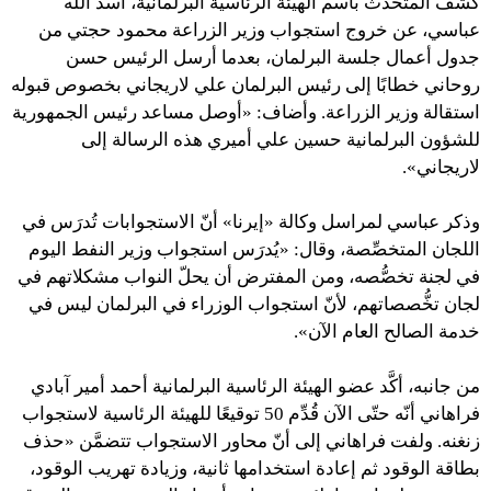
كشف المتحدِّث باسم الهيئة الرئاسية البرلمانية، أسد الله
عباسي، عن خروج استجواب وزير الزراعة محمود حجتي من
جدول أعمال جلسة البرلمان، بعدما أرسل الرئيس حسن
روحاني خطابًا إلى رئيس البرلمان علي لاريجاني بخصوص قبوله
استقالة وزير الزراعة. وأضاف: «أوصل مساعد رئيس الجمهورية
للشؤون البرلمانية حسين علي أميري هذه الرسالة إلى
لاريجاني».
وذكر عباسي لمراسل وكالة «إيرنا» أنّ الاستجوابات تُدرَس في
اللجان المتخصِّصة، وقال: «يُدرَس استجواب وزير النفط اليوم
في لجنة تخصُّصه، ومن المفترض أن يحلّ النواب مشكلاتهم في
لجان تخُّصصاتهم، لأنّ استجواب الوزراء في البرلمان ليس في
خدمة الصالح العام الآن».
من جانبه، أكَّد عضو الهيئة الرئاسية البرلمانية أحمد أمير آبادي
فراهاني أنّه حتّى الآن قُدِّم 50 توقيعًا للهيئة الرئاسية لاستجواب
زنغنه. ولفت فراهاني إلى أنّ محاور الاستجواب تتضمَّن «حذف
بطاقة الوقود ثم إعادة استخدامها ثانية، وزيادة تهريب الوقود،