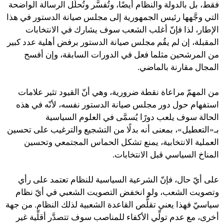
فقط، بل بالدولة والنظام أيضًا، وتُفسَّر وتُحلَّل الرسالة الواضحة
التي وجَّهها رئيس الجمهورية إلى مجلس صيانة الدستور في هذا
الإطار، لذا فإنّ أغلب الشعب سوف يشارك في الانتخابات
المقبلة، إن لم يقُم مجلس صيانة الدستور برفض أهلية عدد كبير
من المرشحين مثلما فعل في الدورات السابقة، وإن أفسح
المجال مقارنة بالماضي.
من المهمّ مراعاة نقطة ضرورية، وهي أنّ القيود تثير علامات
استفهام حول دور مجلس صيانة الدستور نفسه، لأنّه في هذه
الحالة سوف يلعب دورًا يُسمَّى في العلوم السياسية
بـ«التعطيل»، بمعنى أنه بدلًا من التشجيع والترغيب على تحسين
العملية الانتخابية، يمنع تشكل الحماس المجتمعي وتحسين
المناخ السياسي قبل الانتخابات.
على أيّ حال، فإنّ الشرعية السياسية للنظام تعتمد على رأي
وتصويت الشعب، ولو انخفض التصويت الشعبي في أيّ نظام
سياسيّ فهذا يعني تقلُّص القاعدة الشعبية لذلك النظام. من جهة
أخرى، مع عدم تولِّي الأكفاء للمناصب سوف تتصدَّر أقلِّية غير