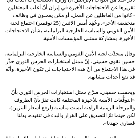
تقريرها عن الاحتجاجات الأخيرة في إيران أنّ أغلب المعتقلين
«كانوا من العاطلين عن العمل، أو ممّن يعملون في وظائف
منخفضة الأجر». وعُقِد أمس الاثنين (25 نوفمبر) اجتماع لجنة
الأمن القومي والسياسة الخارجية البرلمانية، بشأن الاحتجاجات
الأخيرة، بمشاركة ممثلي المؤسسات الأمنية.
وقال متحدِّث لجنة الأمن القومي والسياسة الخارجية البرلمانية،
حسين نقوي حسيني، إنّ ممثل استخبارات الحرس الثوري حذَّر
في هذا الاجتماع من أنّ هذه الاحتجاجات لن تكون الأخيرة، وأنّه
قد تقع أحداث مشابهة.
وبحسب حسيني، صرَّح ممثل استخبارات الحرس الثوري بأنّ
«التوقُّعات الأمنية للأجهزة المختلفة كانت تقرّ بأنّ الظروف
والمرحلة الزمنية الراهنة ليست مناسبة (لرفع أسعار البنزين)،
لكن حينما تمّ التصديق على القرار والبدء في تنفيذه، بذلنا
قصارى جهدنا».