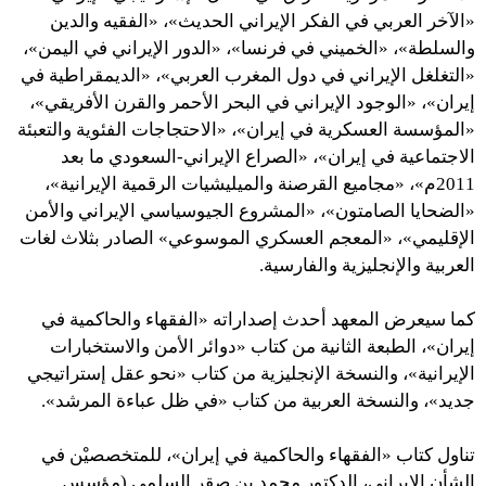
«الآخر العربي في الفكر الإيراني الحديث»، «الفقيه والدين
والسلطة»، «الخميني في فرنسا»، «الدور الإيراني في اليمن»،
«التغلغل الإيراني في دول المغرب العربي»، «الديمقراطية في
إيران»، «الوجود الإيراني في البحر الأحمر والقرن الأفريقي»،
«المؤسسة العسكرية في إيران»، «الاحتجاجات الفئوية والتعبئة
الاجتماعية في إيران»، «الصراع الإيراني-السعودي ما بعد
2011م»، «مجاميع القرصنة والميليشيات الرقمية الإيرانية»،
«الضحايا الصامتون»، «المشروع الجيوسياسي الإيراني والأمن
الإقليمي»، «المعجم العسكري الموسوعي» الصادر بثلاث لغات
العربية والإنجليزية والفارسية.
كما سيعرض المعهد أحدث إصداراته «الفقهاء والحاكمية في
إيران»، الطبعة الثانية من كتاب «دوائر الأمن والاستخبارات
الإيرانية»، والنسخة الإنجليزية من كتاب «نحو عقل إستراتيجي
جديد»، والنسخة العربية من كتاب «في ظل عباءة المرشد».
تناول كتاب «الفقهاء والحاكمية في إيران»، للمتخصصيْن في
الشأن الإيراني، الدكتور محمد بن صقر السلمي (مؤسس