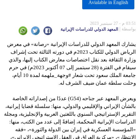
Avialable in English
03:51 م - 27 سبتمبر 2023
بواسطة
المعهد الدولي للدراسات الإيرانية
يشارك المعهد الدولي للدراسات الإيرانية «رصانة» في معرض
الرياض الدولي للكتاب 2023م في دورته الثالثة
تحت إشراف
وزارة الثقافة بعد نقل اختصاصات معارض الكتاب إليها،
والذي
سيقام في الفترة (28 سبتمبر إلى 07 أكتوبر 2023م) في حرم
جامعة الملك سعود تحت شعار #وجهة_ملهمة لمدة 10 أيام،
وحلت سلطة عمان ضيف الشرف له.
ويعرض المعهد عبر جناحه (G54) عددًا من إصداراته الخاصة
بالشأن الإيراني والإقليمي والدولي، منها: سلسلة قضايا إيرانية،
التقرير الإستراتيجي السنوي باللغتين العربية والإنجليزية، ومجلة
الدراسات الإيرانية المحكمة، إضافةً إلى عدد من الكتب، منها:
«المؤسسة العسكرية في إيران بين الدولة والثورة»، «فقه
الانتظار»، «مركزية العراق في العقل الإستراتيجي الإيراني»،