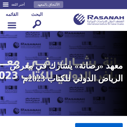
الألتحاق بالمعهد
أختر اللغة
البحث
القائمه
معهد «رصانة» يشارك في معرض
الرياض الدولي للكتاب 2023م