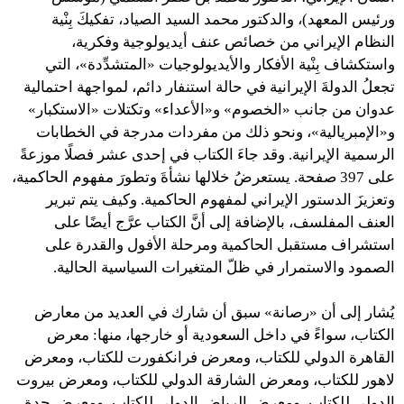
ورئيس المعهد)، والدكتور محمد السيد الصياد، تفكيكَ بِنْية
النظام الإيراني من خصائص عنف أيديولوجية وفكرية،
واستكشاف بِنْية الأفكار والأيديولوجيات «المتشدِّدة»، التي
تجعلُ الدولةَ الإيرانية في حالة استنفار دائم، لمواجهة احتمالية
عدوان من جانب «الخصوم» و«الأعداء» وتكتلات «الاستكبار»
و«الإمبريالية»، ونحو ذلك من مفردات مدرجة في الخطابات
الرسمية الإيرانية. وقد جاءَ الكتاب في إحدى عشر فصلًا موزعةً
على 397 صفحة. يستعرضُ خلالها نشأةَ وتطورَ مفهوم الحاكمية،
وتعزيزَ الدستور الإيراني لمفهوم الحاكمية. وكيف يتم تبرير
العنف المفلسف، بالإضافة إلى أنَّ الكتاب عرَّج أيضًا على
استشراف مستقبل الحاكمية ومرحلة الأفول والقدرة على
الصمود والاستمرار في ظلّ المتغيرات السياسية الحالية.
يُشار إلى أن «رصانة» سبق أن شارك في العديد من معارض
الكتاب، سواءً في داخل السعودية أو خارجها، منها: معرض
القاهرة الدولي للكتاب، ومعرض فرانكفورت للكتاب، ومعرض
لاهور للكتاب، ومعرض الشارقة الدولي للكتاب، ومعرض بيروت
الدولي للكتاب، ومعرض الرياض الدولي للكتاب، ومعرض جدة