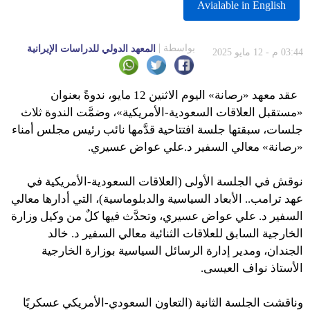
Avialable in English
بواسطة
المعهد الدولي للدراسات الإيرانية
03:44 م - 12 مايو 2025
عقد معهد «رصانة» اليوم الاثنين 12 مايو، ندوةً بعنوان
«مستقبل العلاقات السعودية-الأمريكية»، وضمَّت الندوة ثلاث
جلسات، سبقتها جلسة افتتاحية قدَّمها نائب رئيس مجلس أمناء
«رصانة» معالي السفير د.علي عواض عسيري.
نوقش في الجلسة الأولى (العلاقات السعودية-الأمريكية في
عهد ترامب.. الأبعاد السياسية والدبلوماسية)، التي أدارها معالي
السفير د. علي عواض عسيري، وتحدَّث فيها كلٌ من وكيل وزارة
الخارجية السابق للعلاقات الثنائية معالي السفير د. خالد
الجندان، ومدير إدارة الرسائل السياسية بوزارة الخارجية
الأستاذ نواف العيسى.
وناقشت الجلسة الثانية (التعاون السعودي-الأمريكي عسكريًا