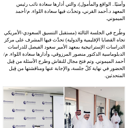
وأمنيًا.. الواقع والمأمول)، والتي أدارها سعادة نائب رئيس
المعهد د.أحمد القرني، وتحدَّث فيها سعادة اللواء. م/أحمد
الميموني.
وطُرح في الجلسة الثالثة (مستقبل التنسيق السعودي-الأمريكي
تجاه القضايا الإقليمية والدولية) تحدَّث فيها المشرف على مركز
الدراسات الإستراتيجية بمعهد الأمير سعود الفيصل للدراسات
الدبلوماسية الدكتور منصور المرزوقي، وأدارها سعادة اللواء. م/
أحمد الميموني. وتم فتح مجال للنقاش وطرح الأسئلة من قِبل
الحضور في نهاية كلّ جلسة، والإجابة عنها ومناقشتها من قِبل
المتحدثين.