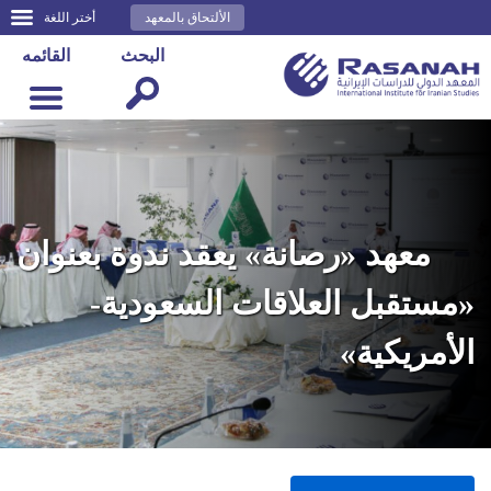
الألتحاق بالمعهد
أختر اللغة
البحث
القائمه
معهد «رصانة» يعقد ندوة بعنوان
«مستقبل العلاقات السعودية-
الأمريكية»