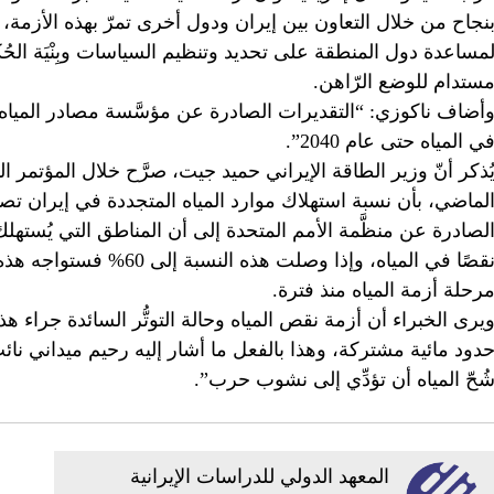
نجاح من خلال التعاون بين إيران ودول أخرى تمرّ بهذه الأزمة، وب
مساعدة دول المنطقة على تحديد وتنظيم السياسات وبِنْيَة الحُ
ستدام للوضع الرّاهن.
أضاف ناكوزي: “التقديرات الصادرة عن مؤسَّسة مصادر المياه 
ي المياه حتى عام 2040”.
نقصًا في المياه، وإذا وصل
رحلة أزمة المياه منذ فترة.
يرى الخبراء أن أزمة نقص المياه وحالة التوتُّر السائدة جراء هذا ا
دود مائية مشتركة، وهذا بالفعل ما أشار إليه رحيم ميداني نا
ُحّ المياه أن تؤدِّي إلى نشوب حرب”.
المعهد الدولي للدراسات الإيرانية