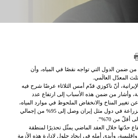
من ضمن الدول التي تواجه نقصًا في المياه، وأن
لإيرانية، أنّ ناكوزي قدّم أمس الثلاثاء عرضًا شرح فيه
ية، وأشار من ضمن هذه الأسباب إلى ارتفاع عدد
عن تغيير المناخ والانخفاض الملحوظ في موارد المياه،
وأضاف: “الاستخدام المفرط وغير المدروس للمياه في مجال الزراعة في دول مثل إيران وصل إلى 95% من إجمالي
لّ من 70%”.
 حدّتها خلال العقد الماضي يمثّل تحذيرًا لمنطقة
إقليمية، وأبدى أمله في إيجاد حلول لإدارة هذه الأزمة