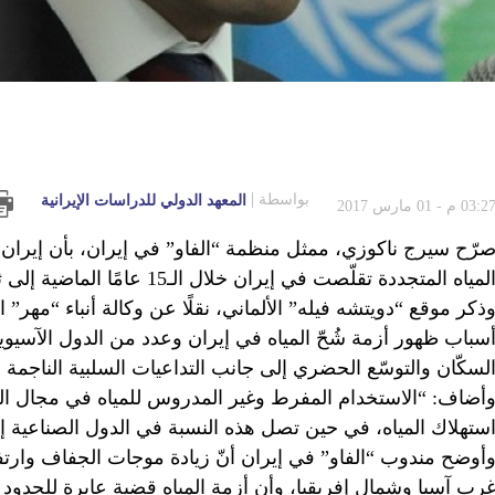
بواسطة
المعهد الدولي للدراسات الإيرانية
03:2 م - 01 مارس 2017
رّح سيرج ناكوزي، ممثل منظمة “الفاو” في إيران، بأن إيران 
لمياه المتجددة تقلّصت في إيران خلال الـ15 عامًا الماضية إلى ثلث المعدّل العالَمي.
ذكر موقع “دويتشه فيله” الألماني، نقلًا عن وكالة أنباء “مهر” ا
سباب ظهور أزمة شُحّ المياه في إيران وعدد من الدول الآسيو
لسكّان والتوسّع الحضري إلى جانب التداعيات السلبية الناجمة 
ستهلاك المياه، في حين تصل هذه النسبة في الدول الصناعية إلى أق
أوضح مندوب “الفاو” في إيران أنّ زيادة موجات الجفاف وارتفاع
رب آسيا وشمال إفريقيا، وأن أزمة المياه قضية عابرة للحدود و