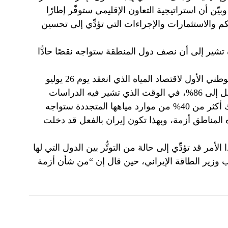
يّن أن استراتيجية التعاون الإقليمي ستوفّر إطارًا
كم والاستثمارات والإجراءات التي تؤدِّي إلى تحسين
تشير إلى أن نصف دول المنطقة ستواجه نقصًا حادًّا
يُذكر أنّ وزير الطاقة الإيراني حميد جيت، صرَّح خلال المؤتمر الوطني الأول لاقتصاد المياه الذي انعقد يوم 26 يوليو
الماضي، بأن نسبة استهلاك موارد المياه المتجددة في إيران تصل إلى 86%، في الوقت الذي تشير فيه الدراسات
الصادرة عن منظَّمة الأمم المتحدة إلى أن المناطق التي يُستهلك أكثر من 40% من موارد مياهها المتجددة ستواجه
ت هذه النسبة إلى 60% فستواجه هذه المناطق أزمة، وبهذا تكون إيران بالفعل قد دخلت
لأمر قد تؤدِّي إلى حالة من التوتُّر بين الدول التي لها
ئب وزير الطاقة الإيراني، حين قال إن “من شأن أزمة