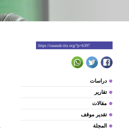
https://rasanah-iiis.org/?p=6397
7
ص
ا
و
دراسات
أ
تقارير
ا
مقالات
ا
تقدير موقف
و
المجلة
غ