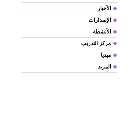
ب
الأخبار
ل
الإصدارات
م
و
الأنشطة
ف
مركز التدريب
ميديا
المزيد
م
و
ح
ش