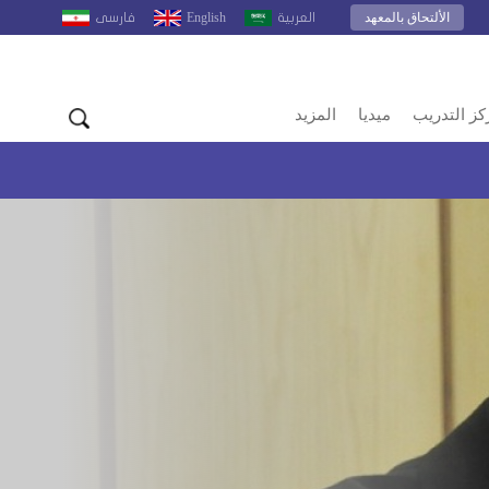
الألتحاق بالمعهد
English
العربية
فارسى
كز التدريب
ميديا
المزيد