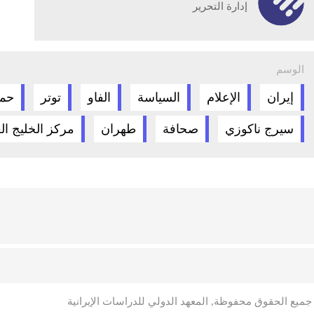
إدارة التحرير
الوسم
إيران
الإعلام
السياسة
الفاو
توتر
حمي
سيرج ناكوزي
صحافة
طهران
مركز الخليج الع