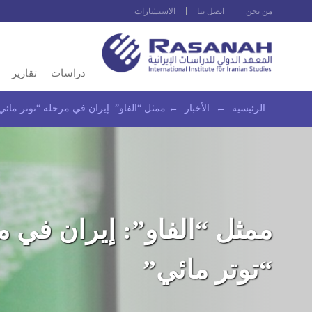
من نحن
اتصل بنا
الاستشارات
دراسات
تقارير
الرئيسية
←
الأخبار
←
ممثل “الفاو”: إيران في مرحلة “توتر مائي
ممثل “الفاو”: إيران في م
“توتر مائي”