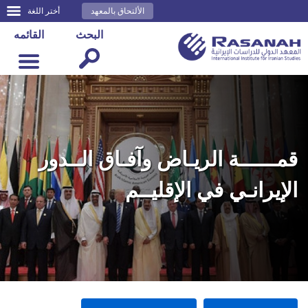
الألتحاق بالمعهد
أختر اللغة
البحث
القائمه
قمــــــة الريـاض وآفـاق الــدور
الإيرانـي في الإقليــم