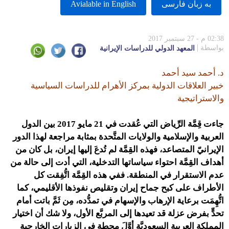
به زبان فارسى
Avialable in English
02:38 م - 27 سبتمبر 2017
بواسطة
المعهد الدولي للدراسات الإيرانية
د. أحمد سيد أحمد
خبير العلاقات الدولية بمركز الأهرام للدراسات السياسية
والاستراتيجية
جاءت قِمَّة الرِّياض التي عُقدت في 21 مايو 2017 بين الدول
العربية والإسلامية والولايات المتَّحدة بمثابة مراجعة لهذا الدور
الإيرانيّ المتصاعد، فهذه القِمَّة لم تُدعَ إليها إيران، بل كان من
أهداف القِمَّة احتواء سياساتها التدخلية، التي أدت إلى حالة من
عدم الاستقرار في المنطقة. ففي هذه القِمَّة اتُّفِقت كل
الأطراف على كبح جماح إيران وتقليص نفوذها الأقليمي، كما
اتُّهِمَت برعاية الإرهاب والإسهام في تمدُّده، مِن ثَمَّ باتت أمام
تحدٍّ بفرض عزلة قد تعيدها إلى المربَّع الأول، ولا شك أن اختيار
المملكة العربية السعوديَّة أوَّلَ محطة في الزيارات الخارجية