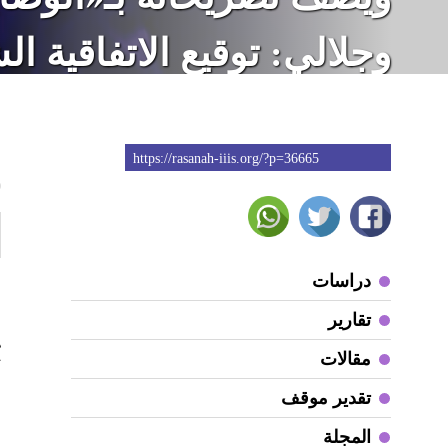
وجلالي: توقيع الاتفاقية ال
طهران وموسكو خلال «زيار
https://rasanah-iiis.org/?p=36665
0
ع
دراسات
تقارير
ي
مقالات
تقدير موقف
و
المجلة