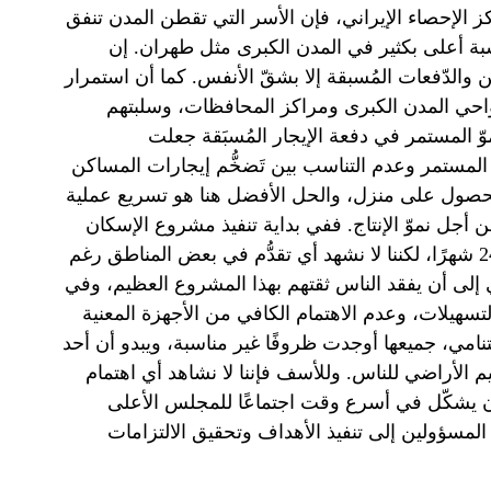
ز الإحصاء الإيراني، فإن الأسر التي تقطن المدن تنفق
كن. وهذه النسبة أعلى بكثير في المدن الكبرى مثل طهران. إن
والدّفعات المُسبقة إلا بشقّ الأنفس. كما أن استمرار
احي المدن الكبرى ومراكز المحافظات، وسلبتهم
موّ المستمر في دفعة الإيجار المُسبَقة جعلت
لمستمر وعدم التناسب بين تَضخُّم إيجارات المساكن
الحصول على منزل، والحل الأفضل هنا هو تسريع عملية
 أجل نموّ الإنتاج. ففي بداية تنفيذ مشروع الإسكان
الوطني، قُطعت الوعود ببناء المنازل للمتقدّمين خلال فترة 18-24 شهرًا، لكننا لا نشهد أي تقدُّم في بعض المناطق رغم
ج سيؤدِّي إلى أن يفقد الناس ثقتهم بهذا المشروع العظيم، وفي
سهيلات، وعدم الاهتمام الكافي من الأجهزة المعنية
امي، جميعها أوجدت ظروفًا غير مناسبة، ويبدو أن أحد
الأراضي للناس. وللأسف فإننا لا نشاهد أي اهتمام
ن يشكّل في أسرع وقت اجتماعًا للمجلس الأعلى
لمسؤولين إلى تنفيذ الأهداف وتحقيق الالتزامات