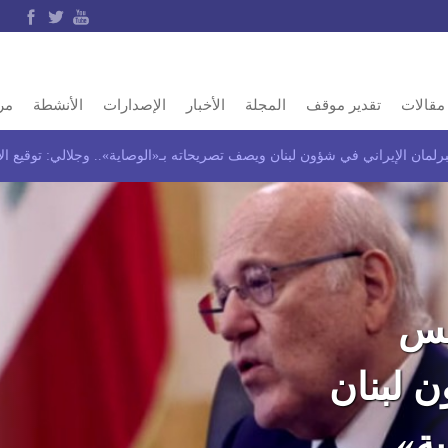
مقالات
تقدير موقف
المجلة
الأخبار
الإصدارات
الأنشطة
مر
لمان الإيراني في شؤون لبنان ويصف تصريحاته بـ«الوصاية».. وجلالي: توقيع الا
يس
ن لبنان
ة»..