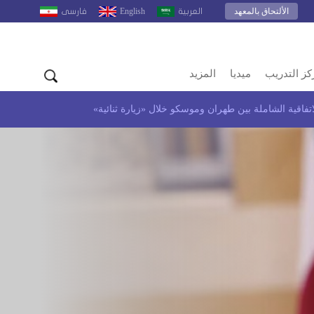
الألتحاق بالمعهد
English
العربية
فارسى
كز التدريب
ميديا
المزيد
تفاقية الشاملة بين طهران وموسكو خلال «زيارة ثنائية»