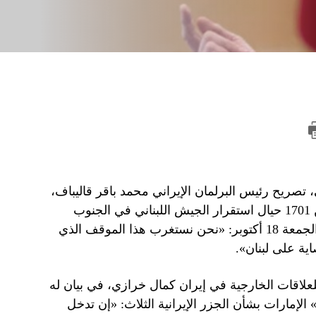
تصريح رئيس البرلمان الإيراني محمد باقر قاليباف،
عن استعداد إيران للتفاوض مع فرنسا بشأن قرار مجلس الأمن 1701 حيال استقرار الجيش اللبناني في الجنوب
اللبناني، «تدخُّلًا في الشأن الداخلي اللبناني». وقال ميقاتي يوم الجمعة 18 أكتوبر: «نحن نستغرب هذا الموقف الذي
اية على لبنان».
اقات الخارجية في إيران كمال خرازي، في بيان له
عم» الإمارات بشأن الجزر الإيرانية الثلاث: «إن تدخل