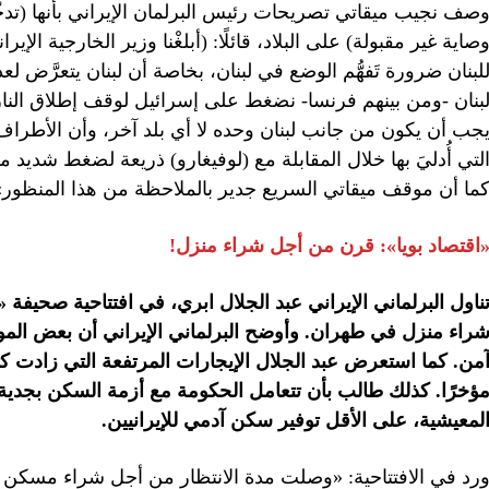
صف نجيب ميقاتي تصريحات رئيس البرلمان الإيراني بأنها (تدخُ
صاية غير مقبولة) على البلاد، قائلًا: (أبلغْنا وزير الخارجية الإي
لبنان ضرورة تَفهُّم الوضع في لبنان، بخاصة أن لبنان يتعرَّض
بنان -ومن بينهم فرنسا- نضغط على إسرائيل لوقف إطلاق النار)
جب أن يكون من جانب لبنان وحده لا أي بلد آخر، وأن الأطرا
لتي أُدليَ بها خلال المقابلة مع (لوفيغارو) ذريعة لضغط شدي
ما أن موقف ميقاتي السريع جدير بالملاحظة من هذا المنظور»
اقتصاد بويا»: قرن من أجل شراء منزل!
ناول البرلماني الإيراني عبد الجلال ابري، في افتتاحية صحيفة «ا
راء منزل في طهران. وأوضح البرلماني الإيراني أن بعض الموا
من. كما استعرض عبد الجلال الإيجارات المرتفعة التي زادت كثي
ؤخرًا. كذلك طالب بأن تتعامل الحكومة مع أزمة السكن بجدي
لمعيشية، على الأقل توفير سكن آدمي للإيرانيين.
رد في الافتتاحية: «وصلت مدة الانتظار من أجل شراء مسكن في