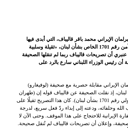
ان الإيراني محمد باقر قاليباف، التي أبدى فيها
استعداد طهران للتفاوض مع باريس بشأن تنفيذ قرار مجلس الأمن رقم 1701 الخاص بشأن لبنان، «ثقيلة وسلبية
نبري أن تصريحات قاليباف ربما لم تنقلها الصحيفة
 أن رئيس الوزراء اللبناني سارع بالرد على
ان الإيراني مقابلة حصرية مع صحيفة (لوفيغارو)
لبنان، إذ نقلت الصحيفة عن قاليباف قوله إن (طهران
مستعدة للتفاوض مع باريس بشأن تنفيذ قرار مجلس الأمن الدولي رقم 1701 بشأن لبنان). كان هذا التصريح ثقيلًا على
لله وحلفائه، ودعته إلى إبداء ردّ فعل سريع، لدرجة
ارة الإيرانية للاحتجاج على هذا الموقف. وحتى الآن لا
صحيفة، وإعلان أن تصريحات قاليباف لم تُنقل صحيحة.