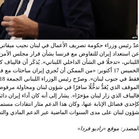
دّ رئيس وزراء حكومة تصريف الأعمال في لبنان نجيب ميقاتي، 
للبناني، «تدخلًا في الشأن الداخلي اللبناني». يُذكَر أن قاليب
لموقف الذي يُعَدُّ تدخُّلًا سافرًا في شؤون لبنان ومحاولة م
اليباف الذي زار لبنان مؤخرًا». يشار إلى أنه كان أداء إيران دا
إحدى فصائل الإنابة عنها، وكان هذا الدعم مثار انتقادات مستم
ؤون لبنان على مدى السنوات الماضية عبر الدعم المادي والتسل
لمصدر: موقع «راديو فردا»