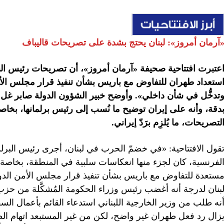
آرمان أمروز»: لبنان يحتج بشدة على تصريحات قاليباف
عتبرت افتتاحية صحيفة «آرمان أمروز»، أن تصريحات رئيس البرلم
تدخُّل في شأن داخلي». وأوضح خبير الشؤون الدولة صابر غل ع
دقة، وأنه على إيران توضيح ما نُسب إلى رئيس برلمانها، بخاصة
لتصريحات، ما يُلزِم برَدّ إيراني.
قول الافتتاحية: «في خضمّ الحرب في لبنان، أجرى رئيس البرلم
لفرنسية، كان لجزء منها انعكاسات سلبية في المنطقة، بخاصة 
بنان لدرجة أنه أغضب رئيس وزراء الحكومة المُشكَّلة من حزب ا
نه طلب من وزير الخارجية اللبناني استدعاء القائم بأعمال السف
زال رد فعل طهران غير واضح، لكن من غير المستبعد اتهام ال