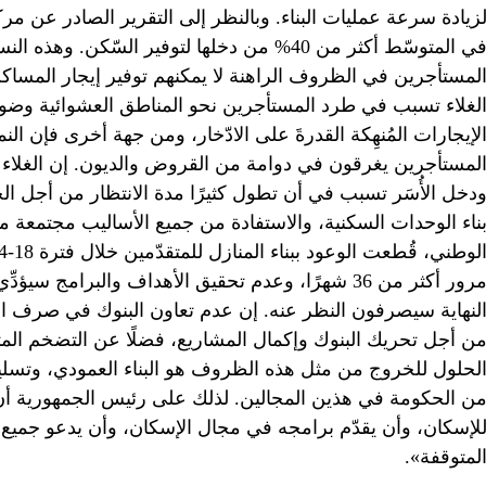
زيادة سرعة عمليات البناء. وبالنظر إلى التقرير الصادر عن مرك
في المتوسّط أكثر من 40% من دخلها لتوفير السّ
لمستأجرين في الظروف الراهنة لا يمكنهم توفير إيجار المساكن 
لغلاء تسبب في طرد المستأجرين نحو المناطق العشوائية وضو
لإيجارات المُنهِكة القدرةَ على الادّخار، ومن جهة أخرى فإن الن
لمستأجرين يغرقون في دوامة من القروض والديون. إن الغلاء ا
دخل الأُسَر تسبب في أن تطول كثيرًا مدة الانتظار من أجل 
ناء الوحدات السكنية، والاستفادة من جميع الأساليب مجتمعة من
مرور أكثر من 36 شهرًا، وعدم تحقيق الأهداف والبرام
لنهاية سيصرفون النظر عنه. إن عدم تعاون البنوك في صرف الت
ن أجل تحريك البنوك وإكمال المشاريع، فضلًا عن التضخم المتن
لحلول للخروج من مثل هذه الظروف هو البناء العمودي، وتسليم 
ن الحكومة في هذين المجالين. لذلك على رئيس الجمهورية أ
لإسكان، وأن يقدّم برامجه في مجال الإسكان، وأن يدعو جميع ا
لمتوقفة».