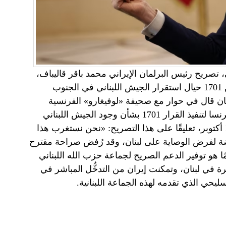
تصريح رئيس البرلمان الإيراني محمد باقر قاليباف،
عن استعداد إيران للتفاوض مع فرنسا بشأن قرار مجلس الأمن 1701 حيال استقرار الجيش اللبناني في الجنوب
اف كان قال في حوار مع صحيفة «لوفيغارو» الفرنسية
الخميس 17 أكتوبر: «من الممكن أن تُجري إيران مباحثات مع فرنسا لتنفيذ القرار 1701 بشأن وجود الجيش اللبناني
فقط في جنوب لبنان». وصرّح رئيس الوزراء اللبناني الجمعة 18 أكتوبر، تعليقًا على هذا التصريح: «نحن نستغرب هذا
رفوضة لفرض الوصاية على لبنان، وقد رُفض صراحة مقترح
ئمًا هو توفير الدعم الصريح لجماعة حزب الله اللبناني
رة في لبنان، وتمكنت إيران من التدخُّل المباشر في
يحي الذي تقدمه لهذه الجماعة اللبنانية.