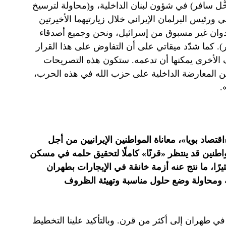
ّل سافر) في شؤون لبنان الداخلية، و(محاولة لترسيخ
راني ورئيس البرلمان الإيراني خلال زيارتيهما الأخيرتين
 لعدوان غير مسبوق من إسرائيل، ونحن وجميع أصدقاء
. كما شدّد ميقاتي على أن التفاوض على هذا القرار
ف الأخرى يمكنها أن تدعمه. ستكون هذه التصريحات
د من المعارضة الداخلية على حزب الله في هذه الحرب،
.
قتصاد بويا»، معاناة المواطنين الإيرانيين من أجل
طنين قد ينتظر «قرنًا» كاملًا لتحقيق حلمه في مسكن
رًا، ما نتج عنه أزمة خانقة في الإيجارات بطهران
ة ومحاولة وضع حلول مناسبة وتهيئة الظروف
 طهران إلى أكثر من قرن. وبالتأكيد علينا التخطيط