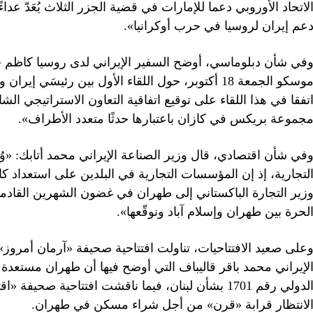
لاتحاد الأوروبي دعما للإمارات في قضية الجزر الثلاث يُعَدّ عدا
عم إيران لروسيا في حرب أوكرانيا».
في شأن دبلوماسي، أوضح السفير الإيراني لدى روسيا كاظم جل
موسكو الجمعة 18 أكتوبر، حول اللقاء الأول بين رئيس
تفقا في هذا اللقاء على توقيع اتفاقية التعاون الاستراتيجي الش
جموعة بريكس في كازان باعتبارها حدثًا متعدد الأطراف».
في شأن اقتصادي، قال وزير الصناعة الإيراني محمد أتابك: «وُقّع
لتجارية، إذ إن المؤسسات التجارية في البلدين على استعداد كامل
زير التجارة الباكستاني إلى طهران في غضون الشهرين القادمي
لحرة بين طهران وإسلام آباد ونوقّعها».
على صعيد الافتتاحيات، تناولت افتتاحية صحيفة «آرمان أمروز
لإيراني محمد باقر قاليباف التي أوضح فيها أن طهران مستعد
الدولي رقم 1701 بشأن لبنان، فيما ناقشت افتتاحية صحي
لانتظار قرابة «قرن» من أجل شراء مسكن في طهران.