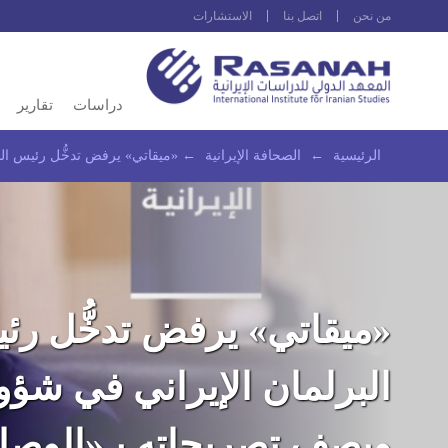
من نحن
اتصل بنا
الاستشارات
دراسات
تقارير
الرئيسية
←
الصحافة الإيرانية
←
«ميقاتي» يرفض تدخُّل رئيس البر
«ميقاتي» يرفض تدخُّل رئ
البرلمان الإيراني في شؤو
ويصف تصريحاته بـ«الوصاي