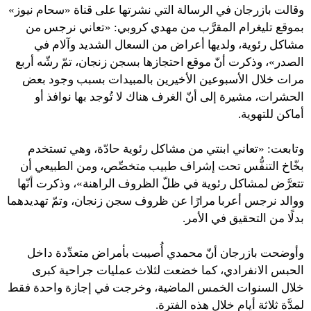
وقالت بازرجان في الرسالة التي نشرتها على قناة «سحام نيوز»
بموقع تليغرام المقرَّب من مهدي كروبي: «تعاني نرجس من
مشاكل رئوية، ولديها أعراض من السعال الشديد وآلام في
الصدر»، وذكرت أنّ موقع احتجازها بسجن زنجان، تمّ رشّه أربع
مرات خلال الأسبوعين الأخيرين بالمبيدات بسبب وجود بعض
الحشرات، مشيرة إلى أنّ الغرف هناك لا تُوجد بها نوافذ أو
أماكن للتهوية.
وتابعت: «تعاني ابنتي من مشاكل رئوية حادّة، وهي تستخدم
بخّاخ التنفُّس تحت إشراف طبيب متخصِّص، ومن الطبيعي أن
تتعرَّض لمشاكل رئوية في ظلّ الظروف الراهنة»، وذكرت أنّها
ووالد نرجس أعربا مرارًا عن ظروف سجن زنجان، وتمّ تهديدهما
بدلًا من التحقيق في الأمر.
وأوضحت بازرجان أنّ محمدي أُصيبت بأمراض متعدِّدة داخل
الحبس الانفرادي، كما خضعت لثلاث عمليات جراحية كبرى
خلال السنوات الخمس الماضية، وخرجت في إجازة واحدة فقط
لمدَّة ثلاثة أيام خلال هذه الفترة.