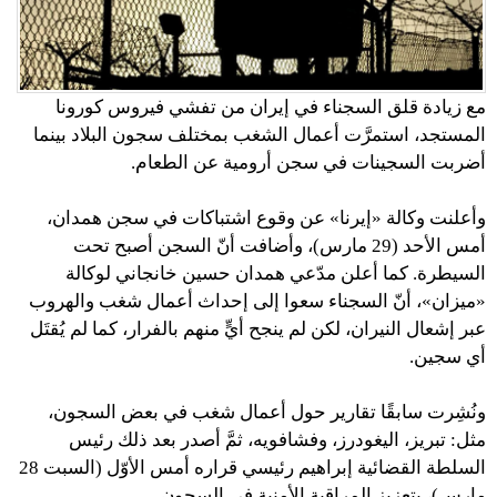
مع زيادة قلق السجناء في إيران من تفشي فيروس كورونا
المستجد، استمرَّت أعمال الشغب بمختلف سجون البلاد بينما
أضربت السجينات في سجن أرومية عن الطعام.
وأعلنت وكالة «إيرنا» عن وقوع اشتباكات في سجن همدان،
أمس الأحد (29 مارس)، وأضافت أنّ السجن أصبح تحت
السيطرة. كما أعلن مدّعي همدان حسين خانجاني لوكالة
«ميزان»، أنّ السجناء سعوا إلى إحداث أعمال شغب والهروب
عبر إشعال النيران، لكن لم ينجح أيٍّ منهم بالفرار، كما لم يُقتَل
أي سجين.
ونُشِرت سابقًا تقارير حول أعمال شغب في بعض السجون،
مثل: تبريز، اليغودرز، وفشافويه، ثمَّ أصدر بعد ذلك رئيس
السلطة القضائية إبراهيم رئيسي قراره أمس الأوّل (السبت 28
مارس)، بتعزيز المراقبة الأمنية في السجون.