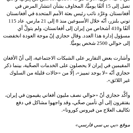
تصل إلى 15 ألفًا يوميًّا، المخاوف بشأن انتشار المرض في
أفغانستان. وغرَّد نائب رئيس بعثة الأمم المتحدة في أفغانستان
توني بلنزر، أنّه خلال الأسبوعين منذ 8 إلى 21 مارس، عاد 115
ألفًا و410 أشخاص من إيران إلى أفغانستان، ولم يتولَّ أي
مسؤول إدارة هذا العدد. وقال حجازي إنّ موجة العودة انخفضت
إلى حوالي 2500 شخص يوميًّا.
وأشارت بعض التقارير على الشبكات الاجتماعية، إلى أنّ الأفغان
المقيمين في إيران لا يحصلون على الخدمات الصحِّية، بينما ذكر
حجازي أنّه «لا يوجد تمييز»، إلّا من «حالات قليلة من السلوك
غير اللائق».
وأكَّد حجازي أنّ «حوالي نصف مليون أفغاني يقيمون في إيران،
يفتقرون إلى أي تأمين صحِّي، وقد واجهوا مشاكل في دفع
تكاليف العلاج من فيروس كورونا».
موقع «بي بي سي فارسي»