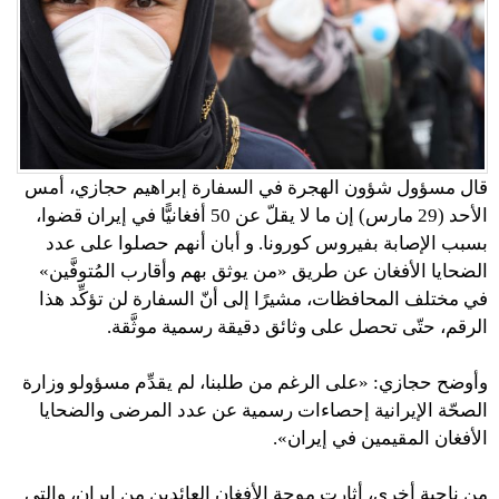
قال مسؤول شؤون الهجرة في السفارة إبراهيم حجازي، أمس
الأحد (29 مارس) إن ما لا يقلّ عن 50 أفغانيًّا في إيران قضوا،
بسبب الإصابة بفيروس كورونا. و أبان أنهم حصلوا على عدد
الضحايا الأفغان عن طريق «من يوثق بهم وأقارب المُتوفَّين»
في مختلف المحافظات، مشيرًا إلى أنّ السفارة لن تؤكِّد هذا
الرقم، حتّى تحصل على وثائق دقيقة رسمية موثَّقة.
وأوضح حجازي: «على الرغم من طلبنا، لم يقدِّم مسؤولو وزارة
الصحّة الإيرانية إحصاءات رسمية عن عدد المرضى والضحايا
الأفغان المقيمين في إيران».
من ناحية أخرى، أثارت موجة الأفغان العائدين من إيران، والتي