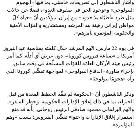
وأشار الناشطون إلى تصريحات خامنئي، بما فيها «الهجوم
البيولوجي» و«وجود الجن في صفوف العدو»، فضلًا عن حالات
مثل طرد «أطبّاء بلا حدود» من إيران، مؤكِّدين أنّ «حياة كلّ
مواطن إيراني رهينة بيد المرشد ومستشاريه والقوّات الأمنية
والحكومة المؤتمرة بأمرهم».
في يوم 22 مارس، اتّهم المرشد خلال كلمته بمناسبة عيد النيروز
أمريكا بـ «صناعة فيروس كورونا»، دون عرض أي أدلّة. كما أمر
رئيس هيئة الأركان العامّة للقوّات المسلَّحة في وقت سابق،
بإجراء مناورة «الدفاع البيولوجي» لمواجهة تفشِّي كورونا الذي
رآه «هجومًا بيولوجيًا».
وذكر الناشطون أنّ «الحكومة لم تنفِّذ الخطط المعدة من قبل
الخبراء، بما في ذلك إغلاق الإدارات الحكومية، وحظر السفر».
واتّهم البرلماني محمود صادقي الرئيس روحاني، بأّنه قد منع
استمرار إغلاق الإدارات واحتواء تفشِّي الفيروس؛ بسبب «وهم
المؤامرة».