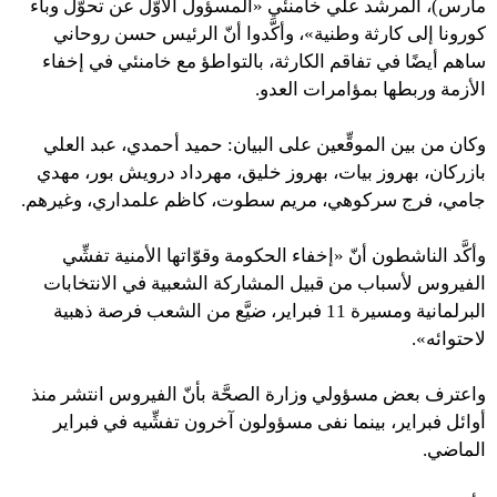
مارس)، المرشد علي خامنئي «المسؤول الأوّل عن تحوُّل وباء
كورونا إلى كارثة وطنية»، وأكَّدوا أنّ الرئيس حسن روحاني
ساهم أيضًا في تفاقم الكارثة، بالتواطؤ مع خامنئي في إخفاء
الأزمة وربطها بمؤامرات العدو.
وكان من بين الموقِّعين على البيان: حميد أحمدي، عبد العلي
بازركان، بهروز بيات، بهروز خليق، مهرداد درويش بور، مهدي
جامي، فرج سركوهي، مريم سطوت، كاظم علمداري، وغيرهم.
وأكَّد الناشطون أنّ «إخفاء الحكومة وقوّاتها الأمنية تفشِّي
الفيروس لأسباب من قبيل المشاركة الشعبية في الانتخابات
البرلمانية ومسيرة 11 فبراير، ضيَّع من الشعب فرصة ذهبية
لاحتوائه».
واعترف بعض مسؤولي وزارة الصحَّة بأنّ الفيروس انتشر منذ
أوائل فبراير، بينما نفى مسؤولون آخرون تفشِّيه في فبراير
الماضي.