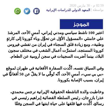
02:59 م - 30 مارس 2020
بواسطة
المعهد الدولي للدراسات الإيرانية
اعتبر 100 ناشط سياسي ومدني إيراني، أمسٍ الأحد، المرشدَ
علي خامنئي «المسؤول الأوّل عن تحوُّل وباء كورونا إلى كارثةٍ
وطنية
». ومع زيادة قلق السجناء في إيران من تفشي فيروس
كورونا المستجد، استمرَّت أعمال الشغب في مختلف سجون
البلاد، بينما أضربت السجينات في سجن أرومية عن الطعام.
وفي السياق نفسه، أكَّدت السفارة الأفغانية في طهران لموقع
«بي بي سي»، أمسٍ الأحد، أنّه تُوفِّي ما لا يقلّ عن 50 أفغانيًّا في
إيران، بسبب الإصابة بكورونا.
وخاطبت والدة الناشطة الحقوقية الإيرانية نرجس محمدي،
عذرا بازرجان، رئيس السلطة القضائية إبراهيم رئيسي في
رسالةٍ، أكَّدت فيها قلقها على حياة ابنتها في السجن وفقًا