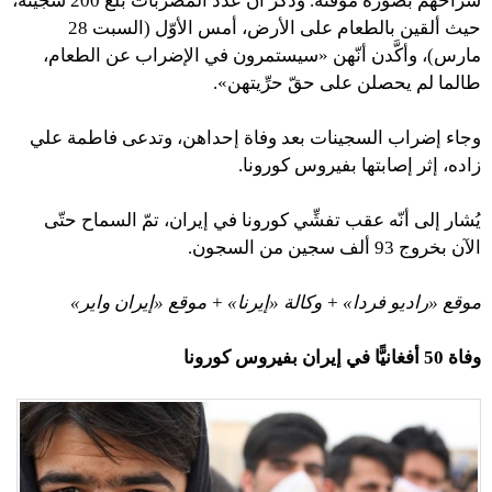
سراحهم بصورة مؤقَّتة. وذكر أنّ عدد المضربات بلغ 200 سجينة،
حيث ألقين بالطعام على الأرض، أمس الأوّل (السبت 28
مارس)، وأكَّدن أنّهن «سيستمرون في الإضراب عن الطعام،
طالما لم يحصلن على حقّ حرِّيتهن».
وجاء إضراب السجينات بعد وفاة إحداهن، وتدعى فاطمة علي
زاده، إثر إصابتها بفيروس كورونا.
يُشار إلى أنّه عقب تفشِّي كورونا في إيران، تمّ السماح حتّى
الآن بخروج 93 ألف سجين من السجون.
موقع «راديو فردا» + وكالة «إيرنا» + موقع «إيران واير»
وفاة 50 أفغانيًّا في إيران بفيروس كورونا