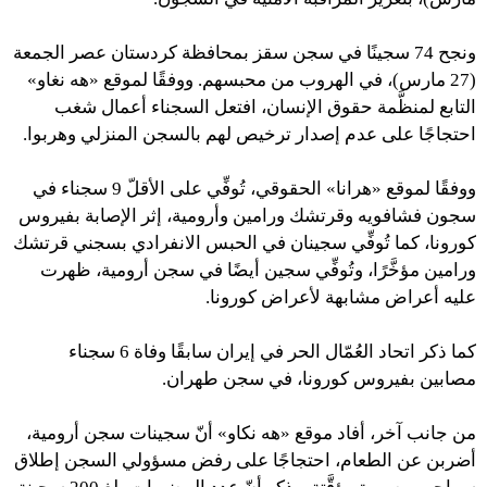
ونجح 74 سجينًا في سجن سقز بمحافظة كردستان عصر الجمعة
(27 مارس)، في الهروب من محبسهم. ووفقًا لموقع «هه نغاو»
التابع لمنظَّمة حقوق الإنسان، افتعل السجناء أعمال شغب
احتجاجًا على عدم إصدار ترخيص لهم بالسجن المنزلي وهربوا.
ووفقًا لموقع «هرانا» الحقوقي، تُوفِّي على الأقلّ 9 سجناء في
سجون فشافويه وقرتشك ورامين وأرومية، إثر الإصابة بفيروس
كورونا، كما تُوفِّي سجينان في الحبس الانفرادي بسجني قرتشك
ورامين مؤخَّرًا، وتُوفِّي سجين أيضًا في سجن أرومية، ظهرت
عليه أعراض مشابهة لأعراض كورونا.
كما ذكر اتحاد العُمّال الحر في إيران سابقًا وفاة 6 سجناء
مصابين بفيروس كورونا، في سجن طهران.
من جانب آخر، أفاد موقع «هه نكاو» أنّ سجينات سجن أرومية،
أضربن عن الطعام، احتجاجًا على رفض مسؤولي السجن إطلاق