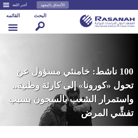
الألتحاق بالمعهد
أختر اللغة
البحث
القائمه
100 ناشط: خامنئي مسؤول عن
تحول «كورونا» إلى كارثة وطنية..
واستمرار الشغب بالسجون بسبب
تفشِّي المرض