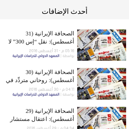
أحدث الإضافات
الصحافة الإيرانية (31
أغسطس): نقل “إس 300” لا
ينتهك قرارات الأمم المتحدة..
05:16 م - 31 أغسطس 2016
بواسطة
المعهد الدولي للدراسات الإيرانية
ومقتل قائد بالحرس الثوري
في سوريا
الصحافة الإيرانية (30
أغسطس): روحاني متردِّد في
خوض انتخابات الرئاسة..
04:11 م - 30 أغسطس 2016
بواسطة
المعهد الدولي للدراسات الإيرانية
وجاسوس المفاوضات لا يتبع
الخارجية
الصحافة الإيرانية (29
أغسطس): اعتقال مستشار
هاشمي رفسنجاني.. وتسليم
04:34 م - 29 أغسطس 2016