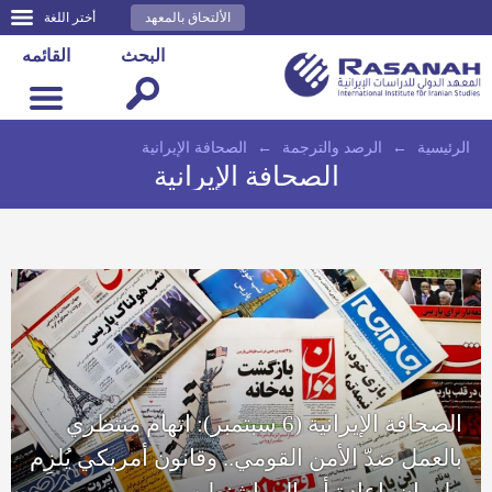
الألتحاق بالمعهد
أختر اللغة
البحث
القائمه
الرئيسية
←
الرصد والترجمة
←
الصحافة الإيرانية
الصحافة الإيرانية
الصحافة الإيرانية (6 سبتمبر): اتهام منتظري
بالعمل ضدّ الأمن القومي.. وقانون أمريكي يُلزِم
طهران بإعادة أموال واشنطن