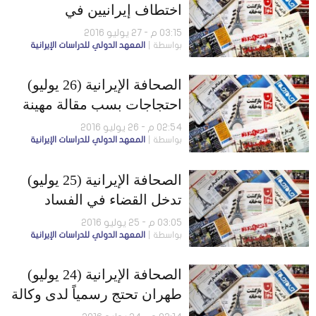
اختطاف إيرانيين في
أفغانستان..وعودة 95% من
03:15 م - 27 يوليو 2016
بواسطة
المعهد الدولي للدراسات الإيرانية
المدمنين إلى المخدرات
الصحافة الإيرانية (26 يوليو)
احتجاجات بسب مقالة مهينة
للعرق التركي..وصلات شقيق
02:54 م - 26 يوليو 2016
بواسطة
المعهد الدولي للدراسات الإيرانية
روحاني مع شبكة الفساد
البنكي
الصحافة الإيرانية (25 يوليو)
تدخل القضاء في الفساد
المالي للحكومة
03:05 م - 25 يوليو 2016
بواسطة
المعهد الدولي للدراسات الإيرانية
الإيرانية..والجامعة العربية
تدين طهران
الصحافة الإيرانية (24 يوليو)
طهران تحتج رسمياً لدى وكالة
الطاقة الذرية..و”الباسيج”