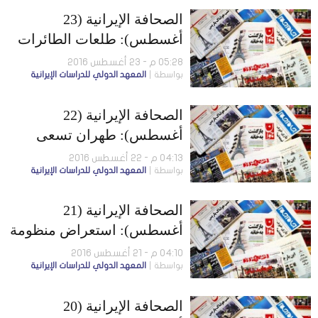
الفريق الإيراني
الصحافة الإيرانية (23
أغسطس): طلعات الطائرات
الروسية من همدان لم
05:28 م - 23 أغسطس 2016
بواسطة
المعهد الدولي للدراسات الإيرانية
تتوقف.. وأمريكا تحذّر
مواطنيها من زيارة إيران
الصحافة الإيرانية (22
أغسطس): طهران تسعى
لشراء “سوخوي” من موسكو..
04:13 م - 22 أغسطس 2016
بواسطة
المعهد الدولي للدراسات الإيرانية
واليابان تكشف عن اعتقال
سفيرها لدى إيران
الصحافة الإيرانية (21
أغسطس): استعراض منظومة
دفاع جوي محلّية الصنع..
04:10 م - 21 أغسطس 2016
بواسطة
المعهد الدولي للدراسات الإيرانية
والعشوائية ترفع معدَّلات
التسوُّل
الصحافة الإيرانية (20