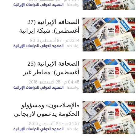
بواسطة
المعهد الدولي للدراسات الإيرانية
إسرائيلي لأمريكا بسبب بيع
سلاح لإيران
الصحافة الإيرانية (27
أغسطس): شبكة إيرانية
للاتجار بالبشر في إسبانيا..
05:14 م - 27 أغسطس 2016
بواسطة
المعهد الدولي للدراسات الإيرانية
وانخفاض الصادرات الصينية
لإيران
الصحافة الإيرانية (25
أغسطس): مخاطر غير
مسبوقة أمام الاقتراض من
04:45 م - 25 أغسطس 2016
بواسطة
المعهد الدولي للدراسات الإيرانية
روسيا.. وبحرية الحرس
تتحرّش بمدمّرة أمريكية
«الإصلاحيون» ومسؤولو
الحكومة يدعمون لاريجاني
للبرلمان… وضبط عضو
04:57 م - 24 أغسطس 2016
بواسطة
المعهد الدولي للدراسات الإيرانية
مفاوضات نووية تَجسَّس على