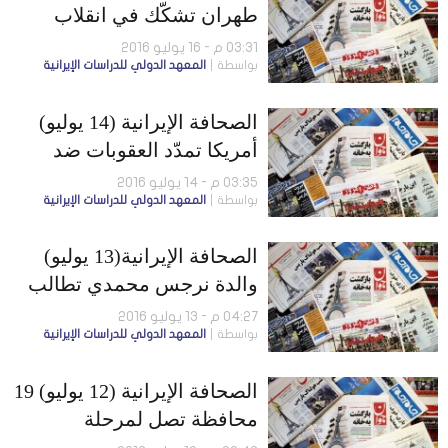
طهران تشكّك في انقلاب
تركيا.. والعراق ثاني مستورد
03:31 م - 16 يوليو 2016
بواسطة
المعهد الدولي للدراسات الإيرانية
للسلع الإيرانية
الصحافة الإيرانية (14 يوليو)
أمريكا تمدّد العقوبات ضد
برنامج طهران الصاروخي..
03:35 م - 14 يوليو 2016
بواسطة
المعهد الدولي للدراسات الإيرانية
وارتفاع حالات الإصابة بالإيدز
الصحافة الإيرانية(13 يوليو)
والدة نرجس محمدي تطالب
روحاني بالإفراج عن ابنتها..
04:27 م - 13 يوليو 2016
بواسطة
المعهد الدولي للدراسات الإيرانية
وطهران السابعة عالمياً في
التلوث
الصحافة الإيرانية (12 يوليو) 19
محافظة تصل لمرحلة
الشيخوخة.. ومطالبة أمريكية