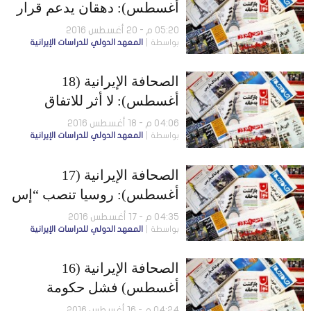
أغسطس): دهقان يدعم قرار
استخدام روسيا قاعدة
05:20 م - 20 أغسطس 2016
بواسطة
المعهد الدولي للدراسات الإيرانية
“همدان”.. وسليماني ينشئ
جيشًا حرًّا للتدخل في المنطقة
الصحافة الإيرانية (18
أغسطس): لا أثر للاتفاق
النووي على طهران.. وتعاون
04:06 م - 18 أغسطس 2016
بواسطة
المعهد الدولي للدراسات الإيرانية
إيران وروسيا الدفاعي غير
مثير للدهشة
الصحافة الإيرانية (17
أغسطس): روسيا تنصب “إس
400 في همدان”.. والحرس
04:35 م - 17 أغسطس 2016
بواسطة
المعهد الدولي للدراسات الإيرانية
يوقف دبلوماسيَّين أجنبيَّين في
كردستان
الصحافة الإيرانية (16
أغسطس) فشل حكومة
روحاني سياسيًّا واقتصاديًّا..
04:24 م - 16 أغسطس 2016