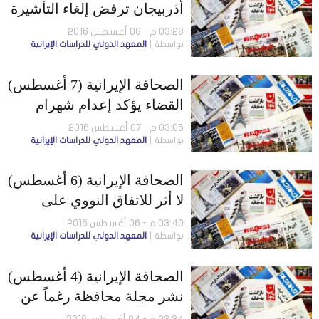
أذربيجان ترفض إلغاء التأشيرة
مع إيران.. ونجاد يبعث رسالة
03:28 م - 08 أغسطس 2016
بواسطة
المعهد الدولي للدراسات الإيرانية
لأوباما
الصحافة الإيرانية (7 أغسطس)
القضاء يؤكد إعدام شهرام
أميري.. وديون الحكومة 171
03:05 م - 07 أغسطس 2016
بواسطة
المعهد الدولي للدراسات الإيرانية
مليار دولار
الصحافة الإيرانية (6 أغسطس)
لا أثر للاتفاق النووي على
معيشة الشعب..وانفجار ضخم
03:40 م - 06 أغسطس 2016
بواسطة
المعهد الدولي للدراسات الإيرانية
لأنبوب غاز في مدينة گناوه
الصحافة الإيرانية (4 أغسطس)
نشر مجلة محافظة رغماً عن
الحكومة..والإعتراف بصعوبة