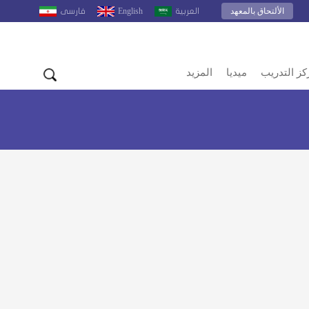
الألتحاق بالمعهد
English
العربية
فارسى
كز التدريب
ميديا
المزيد