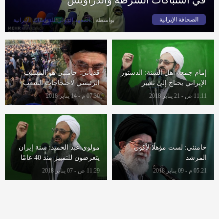
الصحافة الإيرانية
بواسطة
المعهد الدولي للدراسات الإيرانية
إمام جمعة أهل السنة: الدستور
قدياني: خامنئي هو المسبب
الإيراني يحتاج إلى تغيير
الرئيسي لاحتجاجات الشعب
11:11 ص - 21 يناير 2018
07:30 م - 14 يناير 2018
خامنئي: لست مؤهلًا لأكون
مولوي عبد الحميد: سنة إيران
المرشد
يتعرضون للتمييز منذ 40 عامًا
05:21 م - 09 يناير 2018
11:29 ص - 07 يناير 2018