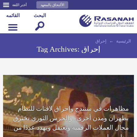
الألتحاق بالمعهد
أختر اللغة
البحث
القائمه
الرئيسية
←
إحراق
إحراق
Tag Archives:
مظاهرات في سنندج وإحراق لافتات للنظام
بطهران ومدن أخرى.. والحرس الثوري يخترق
مجال العملات الرقمية ويعتقل ويهدد عددًا من
مطوريها